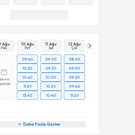
9 Ağu
10 Ağu
11 Ağu
12 Ağu
Paz
Pzt
Sal
Çar
09:40
09:00
08:40
10:20
09:20
09:00
10:40
10:00
09:20
Takvim
palıdır
11:20
10:20
09:40
13:40
10:40
11:20
Daha Fazla Göster