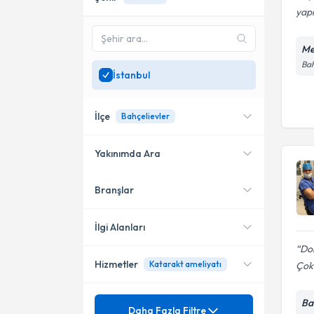
yapm
Me
Bah
İstanbul
İlçe
Bahçelievler
Yakınımda Ara
Branşlar
Konumuma yakın uzmanları
Kadıköy
göster
Üsküdar
İlgi Alanları
Dok
Şişli
Hizmetler
Katarakt ameliyatı
Çok 
Göz Hastalıkları
Bakırköy
Mezuniyet
Ba
Retina
Daha Fazla Filtre
Küçükçekmece