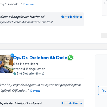
ka
ıştı. Birçok...
Devamı
dicana Bahçelievler Hastanesi
Haritada Göster
çelievler Merkez, Adnan Kahveci Blv. No:2
Randevu T
Op. Dr. Di
Op. Dr. Diclehan Ali Dicle
oluşturun. 
Göz Hastalıkları
hazırlandığ
İstanbul
, Bahçelievler
5
(
4
Değerlendirme)
E-posta Ad
tor bey yaşındaki oğlumun muayenesini gerçekleştirdi.
ilgiliydi. Oğlumla...
Devamı
Kişisel
okudum
hçelievler Medipol Hastanesi
Haritada Göster
Randevu T