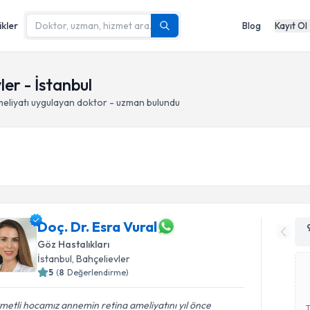
ikler
Blog
Kayıt Ol
er - İstanbul
eliyatı
uygulayan doktor - uzman bulundu
Doç. Dr. Esra Vural
Göz Hastalıkları
İstanbul
, Bahçelievler
5
(
8
Değerlendirme)
metli hocamız annemin retina ameliyatını yıl önce