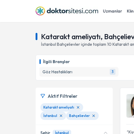
Uzmanlar
Klin
Katarakt ameliyatı, Bahçelievl
İstanbul
Bahçelievler
içinde toplam
10
Katarakt am
İlgili Branşlar
Göz Hastalıkları
3
Aktif Filtreler
Katarakt ameliyatı
İstanbul
Bahçelievler
Kıy
Şehir
İstanbul