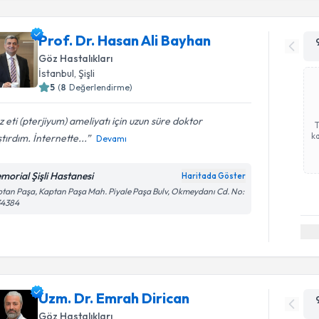
Prof. Dr. Hasan Ali Bayhan
Göz Hastalıkları
İstanbul
, Şişli
5
(
8
Değerlendirme)
 eti (pterjiyum) ameliyatı için uzun süre doktor
ka
tırdım. İnternette...
Devamı
morial Şişli Hastanesi
Haritada Göster
tan Paşa, Kaptan Paşa Mah. Piyale Paşa Bulv, Okmeydanı Cd. No:
34384
Uzm. Dr. Emrah Dirican
Göz Hastalıkları