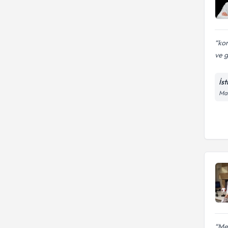
ko
ve 
İs
Mal
Mer