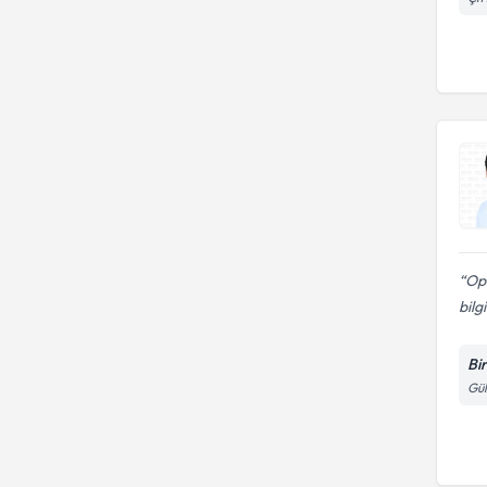
Op.
bilgi
Bi
Gül