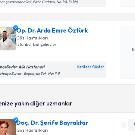
işlenm
ançesme Mahallesi, Fatih Caddesi, No:1/8, 34196
Op. Dr. A
oluşturun. 
Op. Dr. Arda Emre Öztürk
hazırlandığ
Göz Hastalıkları
E-posta Ad
İstanbul
, Bahçelievler
B
hçelievler Aile Hastanesi
Haritada Göster
Kişisel
atpaşa Bulvarı, Begonyalı Sok. No: 7-9
okudum
işlenm
enize yakın diğer uzmanlar
Doç. Dr. Şerife Bayraktar
Göz Hastalıkları