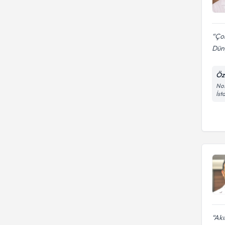
Çok
Düny
Öz
No:
İst
Akı