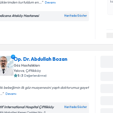
ka
üklerimden kurtuldum en...
Devamı
dicana Ataköy Hastanesi
Haritada Göster
Op. Dr. Abdullah Bozan
Göz Hastalıkları
Yalova
, Çiftlikköy
5
(
3
Değerlendirme)
ık bebeğimin ilk göz muayenesini yaptı doktorumuz gayet
...
Devamı
tif International Hospital Çiftlikköy
Haritada Göster
tlik Mahallesi Kemer Caddesi No : 5