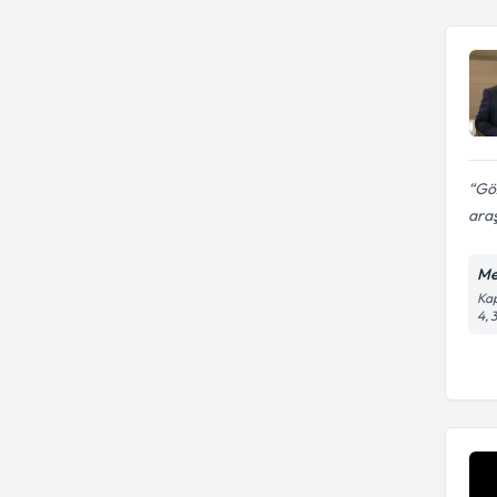
Göz
araş
Me
Kap
4, 