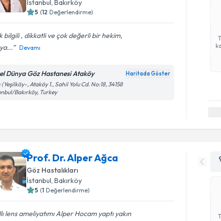
İstanbul
, Bakırköy
5
(
12
Değerlendirme)
 bilgili , dikkatli ve çok değerli bir hekim,
ka
a...
Devamı
el Dünya Göz Hastanesi Ataköy
Haritada Göster
 (Yeşilköy-, Ataköy 1., Sahil Yolu Cd. No:18, 34158
anbul/Bakırköy, Turkey
Prof. Dr. Alper Ağca
Göz Hastalıkları
İstanbul
, Bakırköy
5
(
1
Değerlendirme)
llı lens ameliyatımı Alper Hocam yaptı yakın