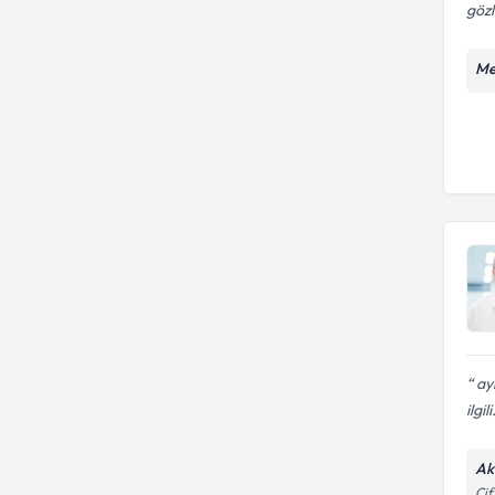
gözl
Me
ayl
ilgili
Ak
Çif