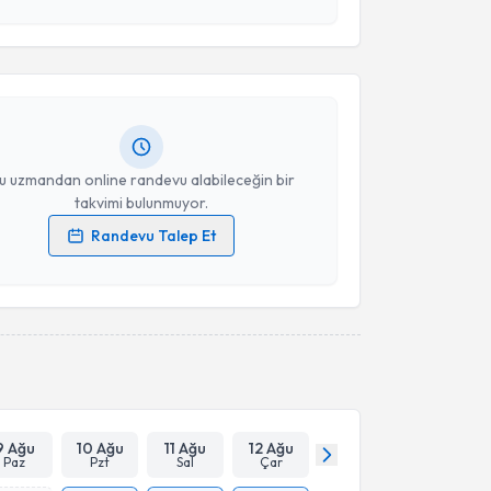
esini kabul ediyorum.
rda Emre Öztürk
için randevu takvimi talebi
Takvim Talebini Gönder
Size bu uzmandan randevu almanız için bir takvim
ında e-posta ile bilgilendireceğiz.
resiniz
u uzmandan online randevu alabileceğin bir
takvimi bulunmuyor.
Randevu Talep Et
 verilerimin işlenmesine ilişkin
Aydınlatma Metni
'ni
 ve kişisel verilerimin belirtilen kapsamda
esini kabul ediyorum.
Takvim Talebini Gönder
9 Ağu
10 Ağu
11 Ağu
12 Ağu
Paz
Pzt
Sal
Çar