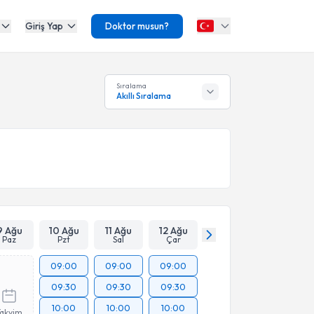
Giriş Yap
Doktor musun?
Sıralama
Akıllı Sıralama
9 Ağu
10 Ağu
11 Ağu
12 Ağu
Paz
Pzt
Sal
Çar
09:00
09:00
09:00
09:30
09:30
09:30
10:00
10:00
10:00
Takvim