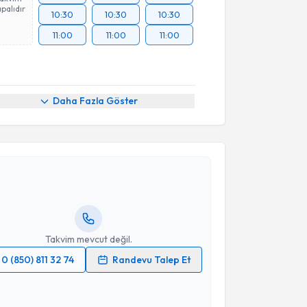
palıdır
10:30
10:30
10:30
11:00
11:00
11:00
Daha Fazla Göster
akvimi Talebi
clehan Ali Dicle
için randevu takvimi talebi
Size bu uzmandan randevu almanız için bir takvim
ında e-posta ile bilgilendireceğiz.
resiniz
Takvim mevcut değil.
0 (850) 811 32 74
Randevu Talep Et
 verilerimin işlenmesine ilişkin
Aydınlatma Metni
'ni
 ve kişisel verilerimin belirtilen kapsamda
akvimi Talebi