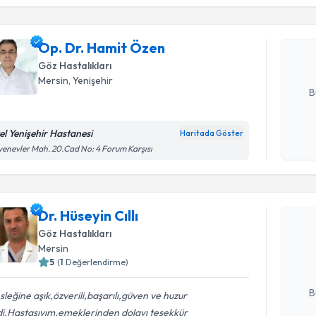
Op. Dr. H
bu uzmandan
Op. Dr. Hamit Özen
posta ile bi
Göz Hastalıkları
E-posta Ad
Mersin
, Yenişehir
B
el Yenişehir Hastanesi
Haritada Göster
Kişisel
enevler Mah. 20.Cad No: 4 Forum Karşısı
okudum
Randevu T
işlenm
Dr. Hüseyin Cıllı
Dr. Hüseyin
uzmandan ra
Göz Hastalıkları
posta ile bi
Mersin
5
(
1
Değerlendirme)
E-posta Ad
B
leğine aşık,özverili,başarılı,güven ve huzur
di,Hastasıyım,emeklerinden dolayı teşekkür