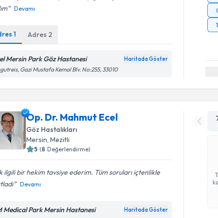
dım
Devamı
dres
1
Adres
2
el Mersin Park Göz Hastanesi
Haritada Göster
gutreis, Gazi Mustafa Kemal Blv. No:255, 33010
Op. Dr. Mahmut Ecel
Göz Hastalıkları
Mersin
, Mezitli
5
(
8
Değerlendirme)
 ilgili bir hekim tavsiye ederim. Tüm soruları içtenlikle
ka
tladı
Devamı
 Medical Park Mersin Hastanesi
Haritada Göster