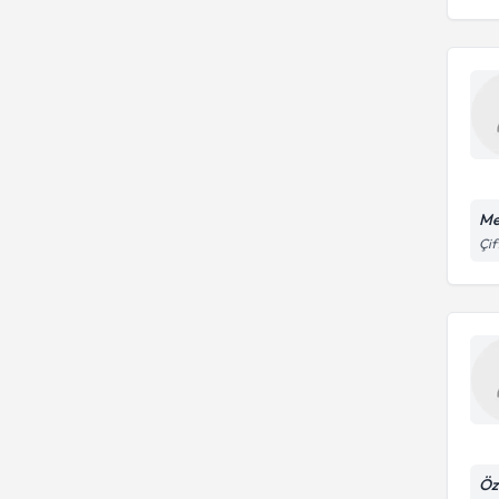
Me
Çif
Öz