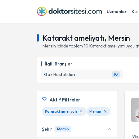
Uzmanlar
Klin
Katarakt ameliyatı, Mersin
Mersin
içinde toplam
10
Katarakt ameliyatı
uygula
İlgili Branşlar
Göz Hastalıkları
10
Aktif Filtreler
Katarakt ameliyatı
Mersin
Şehir
Mersin
Bah