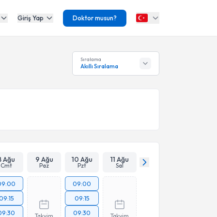
Giriş Yap
Doktor musun?
Sıralama
Akıllı Sıralama
8 Ağu
9 Ağu
10 Ağu
11 Ağu
Cmt
Paz
Pzt
Sal
09:00
09:00
09:15
09:15
09:30
09:30
Takvim
Takvim