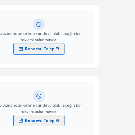
laeddin Durmaz
için randevu takvimi talebi
Takvim Talebini Gönder
Size bu uzmandan randevu almanız için bir takvim
ında e-posta ile bilgilendireceğiz.
resiniz
u uzmandan online randevu alabileceğin bir
takvimi bulunmuyor.
Randevu Talep Et
akvimi Talebi
 verilerimin işlenmesine ilişkin
Aydınlatma Metni
'ni
 ve kişisel verilerimin belirtilen kapsamda
esini kabul ediyorum.
bdulkadir Sulhan
için randevu takvimi talebi
Size bu uzmandan randevu almanız için bir takvim
ında e-posta ile bilgilendireceğiz.
Takvim Talebini Gönder
resiniz
u uzmandan online randevu alabileceğin bir
takvimi bulunmuyor.
Randevu Talep Et
akvimi Talebi
 verilerimin işlenmesine ilişkin
Aydınlatma Metni
'ni
 ve kişisel verilerimin belirtilen kapsamda