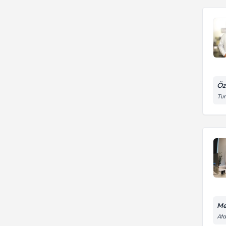
Öz
Tur
Me
Ata