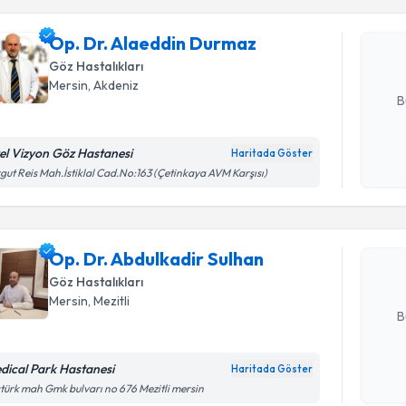
Op. Dr. A
oluşturun. 
Op. Dr. Alaeddin Durmaz
hazırlandığ
Göz Hastalıkları
E-posta Ad
Mersin
, Akdeniz
B
el Vizyon Göz Hastanesi
Haritada Göster
Randevu T
Kişisel
gut Reis Mah.İstiklal Cad.No:163 (Çetinkaya AVM Karşısı)
okudum
işlenm
Op. Dr. A
oluşturun. 
Op. Dr. Abdulkadir Sulhan
hazırlandığ
Göz Hastalıkları
E-posta Ad
Mersin
, Mezitli
B
dical Park Hastanesi
Haritada Göster
Randevu T
Kişisel
türk mah Gmk bulvarı no 676 Mezitli mersin
okudum