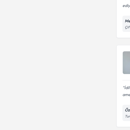
edi
Me
Çif
İdi
amel
Öz
Tur