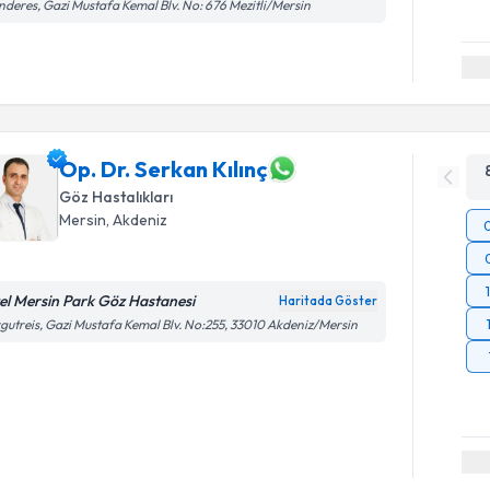
deres, Gazi Mustafa Kemal Blv. No: 676 Mezitli/Mersin
Op. Dr. Serkan Kılınç
Göz Hastalıkları
Mersin
, Akdeniz
el Mersin Park Göz Hastanesi
Haritada Göster
gutreis, Gazi Mustafa Kemal Blv. No:255, 33010 Akdeniz/Mersin
Randevu T