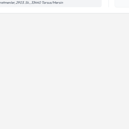
Kişisel
etmenler, 2903. Sk., 33440 Tarsus/Mersin
okudum
işlenm