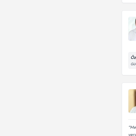
Öz
Güv
Mes
ver