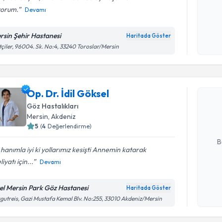
yorum.
Devamı
Kişisel
okudum
rsin Şehir Hastanesi
Haritada Göster
işlenm
tçiler, 96004. Sk. No:4, 33240 Toroslar/Mersin
Randevu T
Op. Dr. İd
Op. Dr. İdil Göksel
uzmandan ra
Göz Hastalıkları
posta ile bi
Mersin
, Akdeniz
5
(
4
Değerlendirme)
E-posta Ad
B
l hanımla iyi ki yollarımız kesişti Annemin katarak
iyatı için...
Devamı
Kişisel
okudum
el Mersin Park Göz Hastanesi
Haritada Göster
Randevu T
işlenm
gutreis, Gazi Mustafa Kemal Blv. No:255, 33010 Akdeniz/Mersin