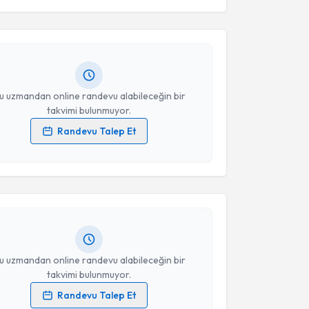
esini kabul ediyorum.
ehmet Atila Argın
için randevu takvimi talebi
Size bu uzmandan randevu almanız için bir takvim
ında e-posta ile bilgilendireceğiz.
Takvim Talebini Gönder
resiniz
u uzmandan online randevu alabileceğin bir
takvimi bulunmuyor.
Randevu Talep Et
akvimi Talebi
 verilerimin işlenmesine ilişkin
Aydınlatma Metni
'ni
 ve kişisel verilerimin belirtilen kapsamda
esini kabul ediyorum.
t Yunus Seven
için randevu takvimi talebi
Size bu uzmandan randevu almanız için bir takvim
ında e-posta ile bilgilendireceğiz.
Takvim Talebini Gönder
resiniz
u uzmandan online randevu alabileceğin bir
takvimi bulunmuyor.
Randevu Talep Et