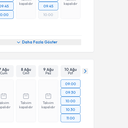
kapalıdır
kapalıdır
09:45
09:45
10:00
10:00
Daha Fazla Göster
7 Ağu
8 Ağu
9 Ağu
10 Ağu
Cum
Cmt
Paz
Pzt
09:00
09:30
10:00
Takvim
Takvim
Takvim
palıdır
kapalıdır
kapalıdır
10:30
11:00