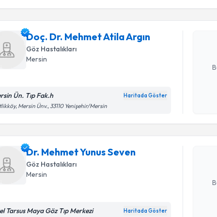
işlenm
Doç. Dr. M
oluşturun. 
Doç. Dr. Mehmet Atila Argın
hazırlandığ
Göz Hastalıkları
E-posta Ad
Mersin
B
rsin Ün. Tıp Fak.h
Haritada Göster
Randevu T
Kişisel
tlikköy, Mersin Ünv., 33110 Yenişehir/Mersin
okudum
işlenm
Dr. Mehme
oluşturun. 
Dr. Mehmet Yunus Seven
hazırlandığ
Göz Hastalıkları
E-posta Ad
Mersin
B
el Tarsus Maya Göz Tıp Merkezi
Haritada Göster