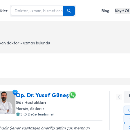
ikler
Blog
Kayıt Ol
yan doktor - uzman bulundu
Op. Dr. Yusuf Güneş
Göz Hastalıkları
Mersin
, Akdeniz
5
(
3
Değerlendirme)
adır Şener vasıtasıyla önerilip gittim çok memnun