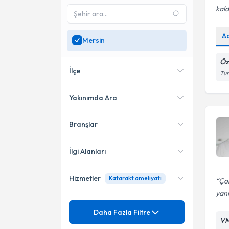
kal
A
Mersin
Öz
İlçe
Tur
Yakınımda Ara
Branşlar
Konumuma yakın uzmanları
Akdeniz
göster
Mezitli
İlgi Alanları
Tarsus
Hizmetler
Katarakt ameliyatı
Çok
Göz Hastalıkları
Yenişehir
yanı
Mezuniyet
Kontakt Lens
Daha Fazla Filtre
VM