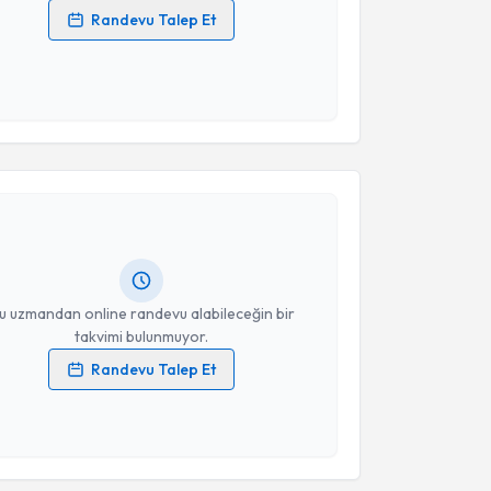
Randevu Talep Et
 verilerimin işlenmesine ilişkin
Aydınlatma Metni
'ni
 ve kişisel verilerimin belirtilen kapsamda
esini kabul ediyorum.
akvimi Talebi
Takvim Talebini Gönder
il Göksel
için randevu takvimi talebi oluşturun. Size bu
ndevu almanız için bir takvim hazırlandığında e-
lgilendireceğiz.
resiniz
u uzmandan online randevu alabileceğin bir
takvimi bulunmuyor.
Randevu Talep Et
 verilerimin işlenmesine ilişkin
Aydınlatma Metni
'ni
 ve kişisel verilerimin belirtilen kapsamda
akvimi Talebi
esini kabul ediyorum.