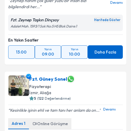
Zeynep hanım çok güler yüzlü bir insan bizi
Devamı
bilgilendirdi her...
Fzt. Zeynep Taşkın Dinçsoy
Haritada Göster
Adalet Mah. 1593/1 Sok No:5 H5 Blok Daire:1
En Yakın Saatler
Yarın
Yarın
13:00
Daha Fazla
09:00
10:00
Fzt. Güney Sonel
Fizyoterapi
İzmir
, Aliağa
5
(
122
Değerlendirme)
Devamı
Kesinlikle işinin ehli ve tam tanı her anlam da on...
Adres
1
Online Görüşme