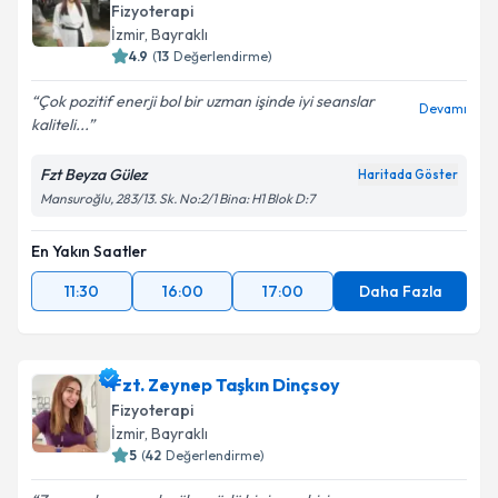
Fizyoterapi
İzmir
, Bayraklı
4.9
(
13
Değerlendirme)
Çok pozitif enerji bol bir uzman işinde iyi seanslar
Devamı
kaliteli...
Fzt Beyza Gülez
Haritada Göster
Mansuroğlu, 283/13. Sk. No:2/1 Bina: H1 Blok D:7
En Yakın Saatler
11:30
16:00
17:00
Daha Fazla
Fzt. Zeynep Taşkın Dinçsoy
Fizyoterapi
İzmir
, Bayraklı
5
(
42
Değerlendirme)