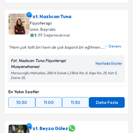
Fzt. Nazlıcan Tuna
Fizyoterapi
İzmir
, Bayraklı
5
(
17
Değerlendirme)
Devamı
Hem çok tatlı biri hem de çok başarılı bir eğitmen....
Fzt. Nazlıcan Tuna Fizyoterapi
Haritada Göster
Muayenehanesi
Mansuroğlu Mahallesi, 288/6 Sokak L2 Blok No: 8, Kapı No: 25, Kat: 5,
Daire: 25,
En Yakın Saatler
10:30
11:00
11:30
Daha Fazla
Fzt. Beyza Gülez