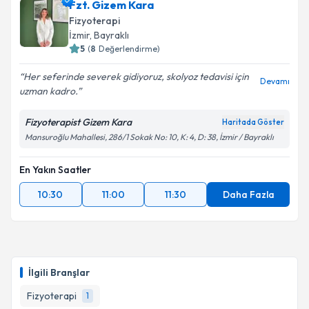
Fzt. Gizem Kara
Fizyoterapi
İzmir
, Bayraklı
5
(
8
Değerlendirme)
Her seferinde severek gidiyoruz, skolyoz tedavisi için
Devamı
uzman kadro.
Fizyoterapist Gizem Kara
Haritada Göster
Mansuroğlu Mahallesi, 286/1 Sokak No: 10, K: 4, D: 38, İzmir / Bayraklı
En Yakın Saatler
10:30
11:00
11:30
Daha Fazla
İlgili Branşlar
Fizyoterapi
1