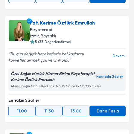
Fzt. Kerime Öztürk Emrullah
Fizyoterapi
İzmir
, Bayraklı
5
(
33
Değerlendirme)
Bu gün değişik hareketlerle bel kaslarını
Devamı
kuvvetlendirmek çok verimli oldu
Özel Sağlık Meslek Hizmet Birimi Fizyoterapist
Haritada Göster
Kerime Öztürk Emrullah
Mansuroğlu Mah. 286/1 Sok. No:10 Daire:16 Modda Suites
En Yakın Saatler
11:00
11:30
13:00
Daha Fazla