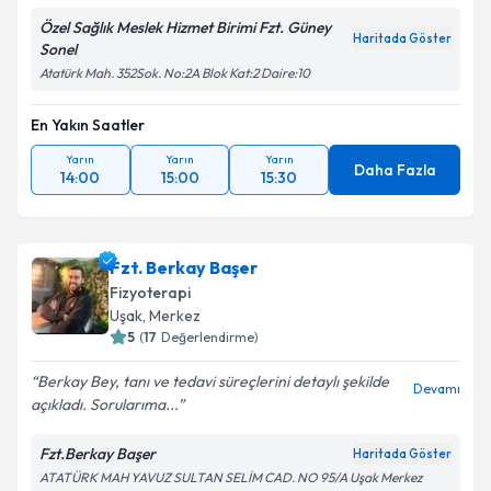
Özel Sağlık Meslek Hizmet Birimi Fzt. Güney
Haritada Göster
Sonel
Atatürk Mah. 352Sok. No:2A Blok Kat:2 Daire:10
En Yakın Saatler
Yarın
Yarın
Yarın
Daha Fazla
14:00
15:00
15:30
Fzt. Berkay Başer
Fizyoterapi
Uşak
, Merkez
5
(
17
Değerlendirme)
Berkay Bey, tanı ve tedavi süreçlerini detaylı şekilde
Devamı
açıkladı. Sorularıma...
Fzt.Berkay Başer
Haritada Göster
ATATÜRK MAH YAVUZ SULTAN SELİM CAD. NO 95/A Uşak Merkez