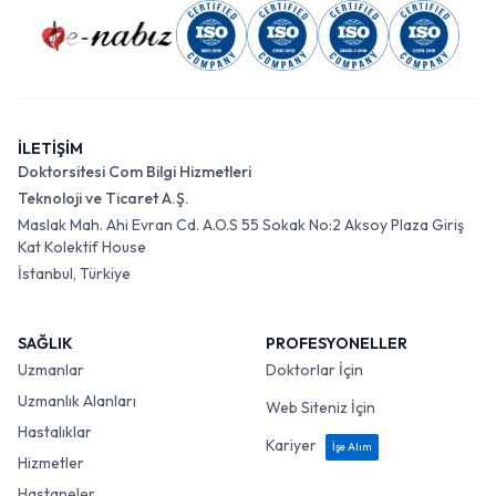
İLETİŞİM
Doktorsitesi Com Bilgi Hizmetleri
Teknoloji ve Ticaret A.Ş.
Maslak Mah. Ahi Evran Cd. A.O.S 55 Sokak No:2 Aksoy Plaza Giriş
Kat Kolektif House
İstanbul, Türkiye
SAĞLIK
PROFESYONELLER
Uzmanlar
Doktorlar İçin
Uzmanlık Alanları
Web Siteniz İçin
Hastalıklar
Kariyer
İşe Alım
Hizmetler
Hastaneler