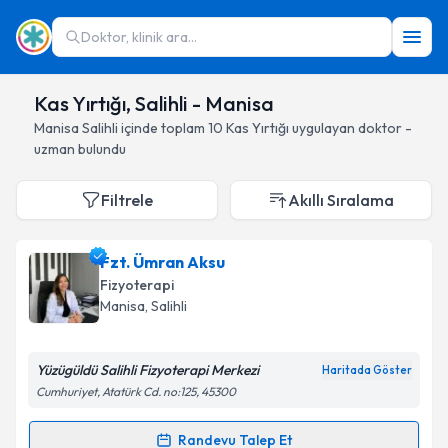
Doktor, klinik ara...
Kas Yırtığı, Salihli - Manisa
Manisa
Salihli
içinde toplam
10
Kas Yırtığı
uygulayan doktor -
uzman bulundu
Filtrele
Akıllı Sıralama
Fzt. Ümran Aksu
Fizyoterapi
Manisa
, Salihli
Yüzügüldü Salihli Fizyoterapi Merkezi
Haritada Göster
Cumhuriyet, Atatürk Cd. no:125, 45300
Randevu Talep Et