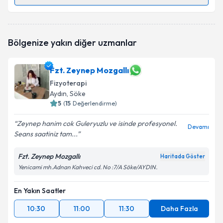
Randevu Takvimi Talebi
Fzt. Ümran Aksu
için randevu takvimi talebi
Bölgenize yakın diğer uzmanlar
oluşturun. Size bu uzmandan randevu almanız için bir
takvim hazırlandığında e-posta ile bilgilendireceğiz.
Fzt. Zeynep Mozgallı
E-posta Adresiniz
Fizyoterapi
Aydın
, Söke
5
(
15
Değerlendirme)
Kişisel verilerimin işlenmesine ilişkin
Aydınlatma
Zeynep hanim cok Guleryuzlu ve isinde profesyonel.
Devamı
Metni
'ni okudum ve kişisel verilerimin belirtilen
Seans saatiniz tam...
kapsamda işlenmesini kabul ediyorum.
Fzt. Zeynep Mozgallı
Haritada Göster
Yenicami mh.Adnan Kahveci cd. No :7/A Söke/AYDIN.
Takvim Talebini Gönder
En Yakın Saatler
10:30
11:00
11:30
Daha Fazla