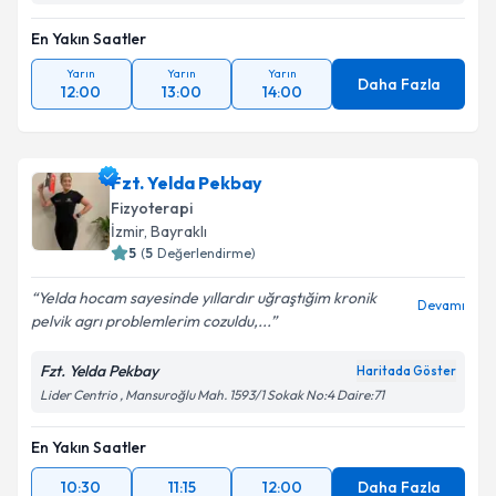
En Yakın Saatler
Yarın
Yarın
Yarın
Daha Fazla
12:00
13:00
14:00
Fzt. Yelda Pekbay
Fizyoterapi
İzmir
, Bayraklı
5
(
5
Değerlendirme)
Yelda hocam sayesinde yıllardır uğraştığim kronik
Devamı
pelvik agrı problemlerim cozuldu,...
Fzt. Yelda Pekbay
Haritada Göster
Lider Centrio , Mansuroğlu Mah. 1593/1 Sokak No:4 Daire:71
En Yakın Saatler
10:30
11:15
12:00
Daha Fazla