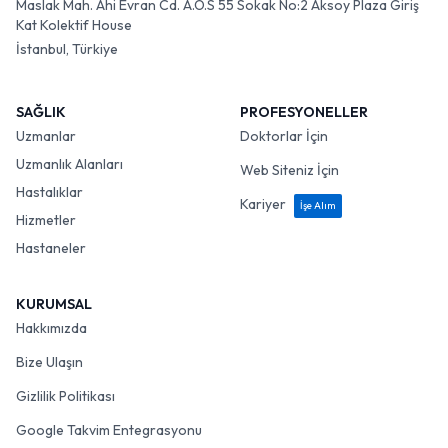
Maslak Mah. Ahi Evran Cd. A.O.S 55 Sokak No:2 Aksoy Plaza Giriş
Kat Kolektif House
İstanbul, Türkiye
SAĞLIK
PROFESYONELLER
Uzmanlar
Doktorlar İçin
Uzmanlık Alanları
Web Siteniz İçin
Hastalıklar
Kariyer
İşe Alım
Hizmetler
Hastaneler
KURUMSAL
Hakkımızda
Bize Ulaşın
Gizlilik Politikası
Google Takvim Entegrasyonu