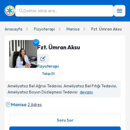
Doktor, klinik ara...
Anasayfa
Fizyoterapi
Manisa
Fzt. Ümran Aksu
Fzt. Ümran Aksu
Fizyoterapi
Fzt. Ümran Aksu Profil Fotoğrafı
Takip Et
Ameliyatsız Bel Ağrısı Tedavisi, Ameliyatsız Bel Fıtığı Tedavisi,
Ameliyatsız Boyun Düzleşmesi Tedavisi
devamı
Manisa
2 Adres
Soru Sor