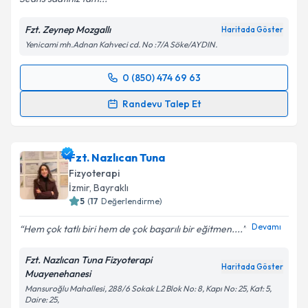
Takvim Talebini Gönder
Fzt. Zeynep Mozgallı
Haritada Göster
Yenicami mh.Adnan Kahveci cd. No :7/A Söke/AYDIN.
0 (850) 474 69 63
Randevu Takvimi Talebi
Randevu Talep Et
Fzt. Zeynep Mozgallı
için randevu takvimi talebi
oluşturun. Size bu uzmandan randevu almanız için bir
Fzt. Nazlıcan Tuna
takvim hazırlandığında e-posta ile bilgilendireceğiz.
Fizyoterapi
E-posta Adresiniz
İzmir
, Bayraklı
5
(
17
Değerlendirme)
Devamı
Hem çok tatlı biri hem de çok başarılı bir eğitmen....
Kişisel verilerimin işlenmesine ilişkin
Aydınlatma
Fzt. Nazlıcan Tuna Fizyoterapi
Metni
'ni okudum ve kişisel verilerimin belirtilen
Haritada Göster
Muayenehanesi
kapsamda işlenmesini kabul ediyorum.
Mansuroğlu Mahallesi, 288/6 Sokak L2 Blok No: 8, Kapı No: 25, Kat: 5,
Daire: 25,