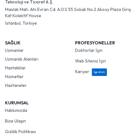
Teknoloji ve Ticaret A.Ş.
Maslak Mah. Ahi Evran Cd. A.O.S 55 Sokak No:2 Aksoy Plaza Giriş
Kat Kolektif House
İstanbul, Türkiye
SAĞLIK
PROFESYONELLER
Uzmanlar
Doktorlar İçin
Uzmanlık Alanları
Web Siteniz İçin
Hastalıklar
Kariyer
İşe Alım
Hizmetler
Hastaneler
KURUMSAL
Hakkımızda
Bize Ulaşın
Gizlilik Politikası