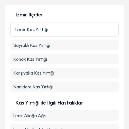
İzmir İlçeleri
Kişisel verilerimin işlenmesine ilişkin
Aydınlatma
Metni
'ni okudum ve kişisel verilerimin belirtilen
İzmir
Kas Yırtığı
kapsamda işlenmesini kabul ediyorum.
Bayraklı
Kas Yırtığı
Takvim Talebini Gönder
Konak
Kas Yırtığı
Karşıyaka
Kas Yırtığı
Narlıdere
Kas Yırtığı
Kas Yırtığı ile İlgili Hastalıklar
İzmir Aliağa Ağrı