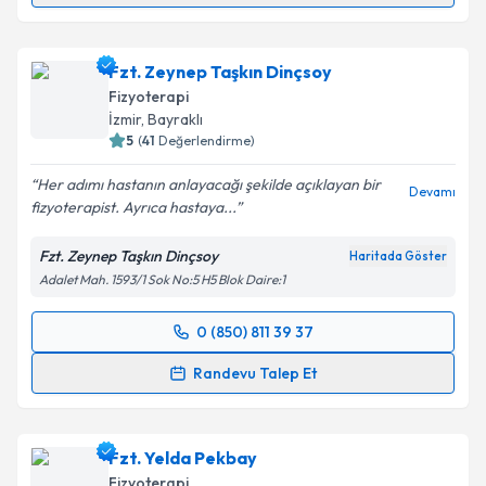
Fzt. Beyza Gülez
için randevu takvimi talebi
oluşturun. Size bu uzmandan randevu almanız için bir
Fzt. Zeynep Taşkın Dinçsoy
takvim hazırlandığında e-posta ile bilgilendireceğiz.
Fizyoterapi
E-posta Adresiniz
İzmir
, Bayraklı
5
(
41
Değerlendirme)
Her adımı hastanın anlayacağı şekilde açıklayan bir
Devamı
fizyoterapist. Ayrıca hastaya...
Kişisel verilerimin işlenmesine ilişkin
Aydınlatma
Metni
'ni okudum ve kişisel verilerimin belirtilen
Fzt. Zeynep Taşkın Dinçsoy
Haritada Göster
kapsamda işlenmesini kabul ediyorum.
Adalet Mah. 1593/1 Sok No:5 H5 Blok Daire:1
Takvim Talebini Gönder
0 (850) 811 39 37
Randevu Takvimi Talebi
Randevu Talep Et
Fzt. Zeynep Taşkın Dinçsoy
için randevu takvimi
talebi oluşturun. Size bu uzmandan randevu almanız
Fzt. Yelda Pekbay
için bir takvim hazırlandığında e-posta ile
bilgilendireceğiz.
Fizyoterapi