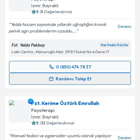
İzmir
, Bayraklı
E-posta Adresiniz
5
(
5
Değerlendirme)
Yelda hocam sayesinde yıllardır uğraştığim kronik
Devamı
pelvik agrı problemlerim cozuldu,...
Kişisel verilerimin işlenmesine ilişkin
Aydınlatma
Fzt. Yelda Pekbay
Haritada Göster
Metni
'ni okudum ve kişisel verilerimin belirtilen
Lider Centrio , Mansuroğlu Mah. 1593/1 Sokak No:4 Daire:71
kapsamda işlenmesini kabul ediyorum.
0 (850) 474 78 37
Randevu Takvimi Talebi
Takvim Talebini Gönder
Randevu Talep Et
Fzt. Yelda Pekbay
için randevu takvimi talebi
oluşturun. Size bu uzmandan randevu almanız için bir
Fzt. Kerime Öztürk Emrullah
takvim hazırlandığında e-posta ile bilgilendireceğiz.
Fizyoterapi
E-posta Adresiniz
İzmir
, Bayraklı
5
(
32
Değerlendirme)
Manuel tedavi ve egzersizler uyumlu olarak yapılıyor
Devamı