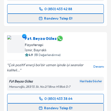
Takvim Talebini Gönder
0 (850) 433 42 88
Randevu Takvimi Talebi
Randevu Talep Et
Fzt. Nazlıcan Tuna
için randevu takvimi talebi
oluşturun. Size bu uzmandan randevu almanız için bir
takvim hazırlandığında e-posta ile bilgilendireceğiz.
Fzt. Beyza Gülez
Fizyoterapi
E-posta Adresiniz
İzmir
, Bayraklı
4.9
(
13
Değerlendirme)
Çok pozitif enerji bol bir uzman işinde iyi seanslar
Devamı
kaliteli...
Kişisel verilerimin işlenmesine ilişkin
Aydınlatma
Metni
'ni okudum ve kişisel verilerimin belirtilen
Fzt Beyza Gülez
Haritada Göster
kapsamda işlenmesini kabul ediyorum.
Mansuroğlu, 283/13. Sk. No:2/1 Bina: H1 Blok D:7
Takvim Talebini Gönder
0 (850) 433 38 64
Randevu Takvimi Talebi
Randevu Talep Et