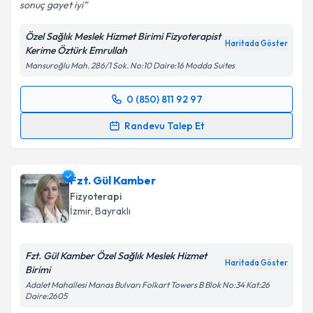
sonuç gayet iyi
Kişisel verilerimin işlenmesine ilişkin
Aydınlatma
Metni
'ni okudum ve kişisel verilerimin belirtilen
Özel Sağlık Meslek Hizmet Birimi Fizyoterapist
kapsamda işlenmesini kabul ediyorum.
Haritada Göster
Kerime Öztürk Emrullah
Mansuroğlu Mah. 286/1 Sok. No:10 Daire:16 Modda Suites
Takvim Talebini Gönder
0 (850) 811 92 97
Randevu Takvimi Talebi
Randevu Talep Et
Fzt. Kerime Öztürk Emrullah
için randevu takvimi
talebi oluşturun. Size bu uzmandan randevu almanız
Fzt. Gül Kamber
için bir takvim hazırlandığında e-posta ile
bilgilendireceğiz.
Fizyoterapi
İzmir
, Bayraklı
E-posta Adresiniz
Fzt. Gül Kamber Özel Sağlık Meslek Hizmet
Haritada Göster
Birimi
Adalet Mahallesi Manas Bulvarı Folkart Towers B Blok No:34 Kat:26
Kişisel verilerimin işlenmesine ilişkin
Aydınlatma
Daire:2605
Metni
'ni okudum ve kişisel verilerimin belirtilen