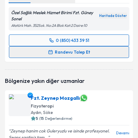
Özel Sağlık Meslek Hizmet Birimi Fzt. Güney
Haritada Göster
Sonel
Atatürk Mah. 352Sok. No:2A Blok Kat:2 Daire:10
0 (850) 433 39 51
Randevu Takvimi Talebi
Randevu Talep Et
Fzt. Güney Sonel
için randevu takvimi talebi
oluşturun. Size bu uzmandan randevu almanız için bir
takvim hazırlandığında e-posta ile bilgilendireceğiz.
Bölgenize yakın diğer uzmanlar
E-posta Adresiniz
Fzt. Zeynep Mozgallı
Fizyoterapi
Aydın
, Söke
Kişisel verilerimin işlenmesine ilişkin
5
(
15
Değerlendirme)
Aydınlatma
Metni
'ni okudum ve kişisel verilerimin belirtilen
Zeynep hanim cok Guleryuzlu ve isinde profesyonel.
kapsamda işlenmesini kabul ediyorum.
Devamı
Seans saatiniz tam...