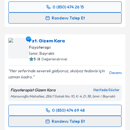
kapsamda işlenmesini kabul ediyorum.
0 (850) 474 26 15
Randevu Takvimi Talebi
Randevu Talep Et
Takvim Talebini Gönder
Fzt. Gül Kamber
için randevu takvimi talebi
oluşturun. Size bu uzmandan randevu almanız için bir
Fzt. Gizem Kara
takvim hazırlandığında e-posta ile bilgilendireceğiz.
Fizyoterapi
E-posta Adresiniz
İzmir
, Bayraklı
5
(
8
Değerlendirme)
Her seferinde severek gidiyoruz, skolyoz tedavisi için
Devamı
uzman kadro.
Kişisel verilerimin işlenmesine ilişkin
Aydınlatma
Metni
'ni okudum ve kişisel verilerimin belirtilen
Fizyoterapist Gizem Kara
Haritada Göster
kapsamda işlenmesini kabul ediyorum.
Mansuroğlu Mahallesi, 286/1 Sokak No: 10, K: 4, D: 38, İzmir / Bayraklı
Takvim Talebini Gönder
0 (850) 474 69 48
Randevu Takvimi Talebi
Randevu Talep Et