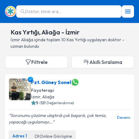
Doktor, klinik ara...
Kas Yırtığı, Aliağa - İzmir
İzmir
Aliağa
içinde toplam
10
Kas Yırtığı
uygulayan doktor -
uzman bulundu
Filtrele
Akıllı Sıralama
Fzt. Güney Sonel
Fizyoterapi
İzmir
, Aliağa
5
(
121
Değerlendirme)
Sorunumu çözüme ulaştırdı çok başarılı, çok temiz,
Devamı
yapacağı uygulamayı...
Adres
1
Online Görüşme