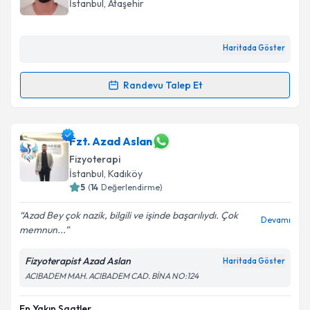
İstanbul
, Ataşehir
Haritada Göster
Randevu Talep Et
Randevu Takvimi Talebi
Fzt. Ali Sovukluk
için randevu takvimi talebi oluşturun.
Fzt. Azad Aslan
Size bu uzmandan randevu almanız için bir takvim
Fizyoterapi
hazırlandığında e-posta ile bilgilendireceğiz.
İstanbul
, Kadıköy
5
(
14
Değerlendirme)
E-posta Adresiniz
Azad Bey çok nazik, bilgili ve işinde başarılıydı. Çok
Devamı
memnun...
Fizyoterapist Azad Aslan
Kişisel verilerimin işlenmesine ilişkin
Aydınlatma
Haritada Göster
Metni
'ni okudum ve kişisel verilerimin belirtilen
ACIBADEM MAH. ACIBADEM CAD. BİNA NO:124
kapsamda işlenmesini kabul ediyorum.
En Yakın Saatler