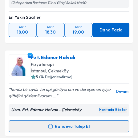
Clubsporium Bostancı Tünel Girişi Sokak No:10
En Yakın Saatler
Yarın
Yarın
Yarın
Daha Fazla
18:00
18:30
19:00
Fzt. Edanur Halvalı
Fizyoterapi
İstanbul
, Çekmeköy
5
(
14
Değerlendirme)
henüz bir aydır terapi görüyorum ve duruşumun iyiye
Devamı
gittiğini gözlemliyorum....
Uzm. Fzt. Edanur Halvalı - Çekmeköy
Haritada Göster
Randevu Talep Et
Randevu Takvimi Talebi