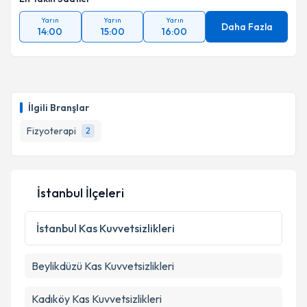
Takvim Talebini Gönder
Yarın
Yarın
Yarın
Daha Fazla
14:00
15:00
16:00
İlgili Branşlar
Fizyoterapi
2
İstanbul İlçeleri
İstanbul
Kas Kuvvetsizlikleri
Beylikdüzü
Kas Kuvvetsizlikleri
Kadıköy
Kas Kuvvetsizlikleri