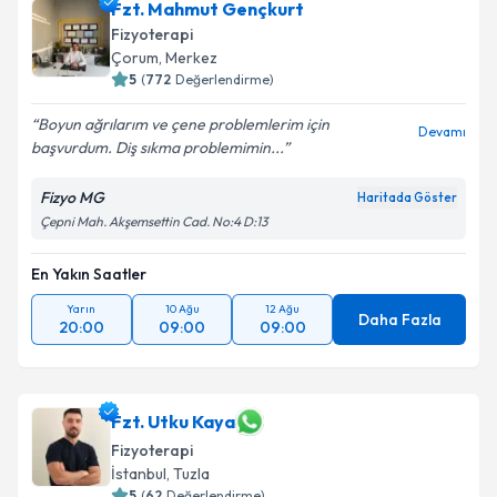
Fzt. Mahmut Gençkurt
E-posta Adresiniz
Fizyoterapi
Çorum
, Merkez
5
(
772
Değerlendirme)
Boyun ağrılarım ve çene problemlerim için
Kişisel verilerimin işlenmesine ilişkin
Aydınlatma
Devamı
başvurdum. Diş sıkma problemimin...
Metni
'ni okudum ve kişisel verilerimin belirtilen
kapsamda işlenmesini kabul ediyorum.
Fizyo MG
Haritada Göster
Çepni Mah. Akşemsettin Cad. No:4 D:13
Takvim Talebini Gönder
En Yakın Saatler
Yarın
10 Ağu
12 Ağu
Daha Fazla
20:00
09:00
09:00
Fzt. Utku Kaya
Fizyoterapi
İstanbul
, Tuzla
5
(
62
Değerlendirme)