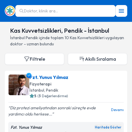
Doktor, klinik ara...
Kas Kuvvetsizlikleri, Pendik - İstanbul
İstanbul
Pendik
içinde toplam
10
Kas Kuvvetsizlikleri
uygulayan
doktor - uzman bulundu
Filtrele
Akıllı Sıralama
Fzt. Yunus Yılmaz
Fizyoterapi
İstanbul
, Pendik
5
(
3
Değerlendirme)
Diz protezi ameliyatından sonraki süreçte evde
Devamı
yardımcı oldu herkese...
Fzt. Yunus Yılmaz
Haritada Göster