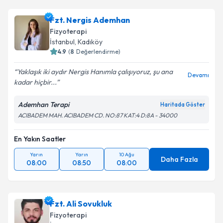
Fzt. Edanur Halvalı
için randevu takvimi talebi
Fzt. Nergis Ademhan
oluşturun. Size bu uzmandan randevu almanız için bir
Fizyoterapi
takvim hazırlandığında e-posta ile bilgilendireceğiz.
İstanbul
, Kadıköy
4.9
(
8
Değerlendirme)
E-posta Adresiniz
Yaklaşık iki aydır Nergis Hanımla çalışıyoruz, şu ana
Devamı
kadar hiçbir...
Ademhan Terapi
Haritada Göster
Kişisel verilerimin işlenmesine ilişkin
Aydınlatma
ACIBADEM MAH. ACIBADEM CD. NO:87 KAT:4 D:8A - 34000
Metni
'ni okudum ve kişisel verilerimin belirtilen
kapsamda işlenmesini kabul ediyorum.
En Yakın Saatler
Yarın
Yarın
10 Ağu
Takvim Talebini Gönder
Daha Fazla
08:00
08:50
08:00
Fzt. Ali Sovukluk
Fizyoterapi