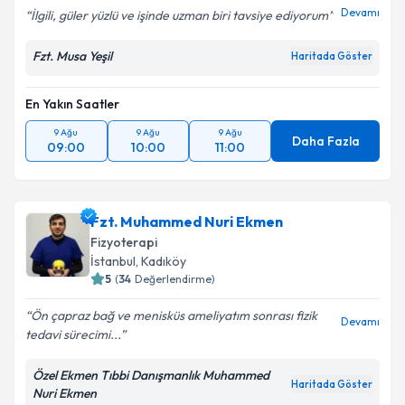
Devamı
İlgili, güler yüzlü ve işinde uzman biri tavsiye ediyorum
Fzt. Musa Yeşil
Haritada Göster
En Yakın Saatler
9 Ağu
9 Ağu
9 Ağu
Daha Fazla
09:00
10:00
11:00
Fzt. Muhammed Nuri Ekmen
Fizyoterapi
İstanbul
, Kadıköy
5
(
34
Değerlendirme)
Ön çapraz bağ ve menisküs ameliyatım sonrası fizik
Devamı
tedavi sürecimi...
Özel Ekmen Tıbbi Danışmanlık Muhammed
Haritada Göster
Nuri Ekmen