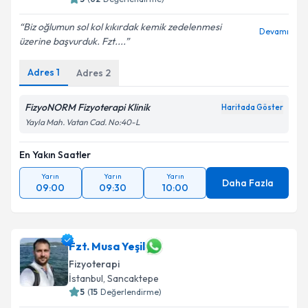
Biz oğlumun sol kol kıkırdak kemik zedelenmesi
Devamı
üzerine başvurduk. Fzt....
Adres
1
Adres
2
FizyoNORM Fizyoterapi Klinik
Haritada Göster
Yayla Mah. Vatan Cad. No:40-L
En Yakın Saatler
Yarın
Yarın
Yarın
Daha Fazla
09:00
09:30
10:00
Fzt. Musa Yeşil
Fizyoterapi
İstanbul
, Sancaktepe
5
(
15
Değerlendirme)