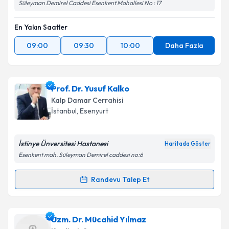
Süleyman Demirel Caddesi Esenkent Mahallesi No : 17
En Yakın Saatler
09:00
09:30
10:00
Daha Fazla
Prof. Dr. Yusuf Kalko
Kalp Damar Cerrahisi
İstanbul
, Esenyurt
İstinye Ünversitesi Hastanesi
Haritada Göster
Esenkent mah. Süleyman Demirel caddesi no:6
Randevu Talep Et
Randevu Takvimi Talebi
Prof. Dr. Yusuf Kalko
için randevu takvimi talebi
Uzm. Dr. Mücahid Yılmaz
oluşturun. Size bu uzmandan randevu almanız için bir