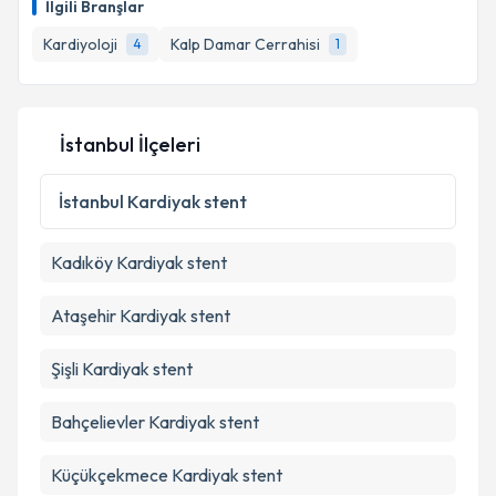
İlgili Branşlar
hazırlandığında e-posta ile bilgilendireceğiz.
Kardiyoloji
Kalp Damar Cerrahisi
4
1
E-posta Adresiniz
İstanbul İlçeleri
Kişisel verilerimin işlenmesine ilişkin
Aydınlatma
Metni
'ni okudum ve kişisel verilerimin belirtilen
İstanbul
Kardiyak stent
kapsamda işlenmesini kabul ediyorum.
Kadıköy
Kardiyak stent
Takvim Talebini Gönder
Ataşehir
Kardiyak stent
Şişli
Kardiyak stent
Bahçelievler
Kardiyak stent
Küçükçekmece
Kardiyak stent