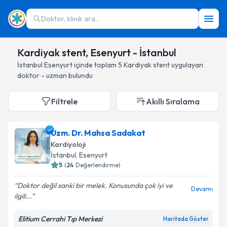
Doktor, klinik ara...
Kardiyak stent, Esenyurt - İstanbul
İstanbul
Esenyurt
içinde toplam
5
Kardiyak stent
uygulayan
doktor - uzman bulundu
Filtrele
Akıllı Sıralama
Uzm. Dr. Mahsa Sadakat
Kardiyoloji
İstanbul
, Esenyurt
5
(
24
Değerlendirme)
Doktor değil sanki bir melek. Konusunda çok iyi ve
Devamı
ilgili...
Elitium Cerrahi Tıp Merkezi
Haritada Göster