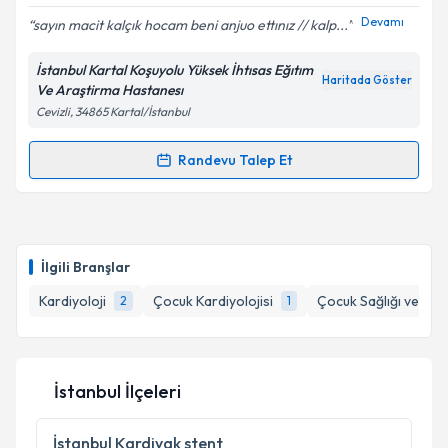
E-posta Adresiniz
Devamı
sayın macit kalçık hocam beni anjuo ettınız // kalp...
İstanbul Kartal Koşuyolu Yüksek İhtısas Eğıtım
Haritada Göster
Ve Araştirma Hastanesı
Cevizli, 34865 Kartal/İstanbul
Kişisel verilerimin işlenmesine ilişkin
Aydınlatma
Metni
'ni okudum ve kişisel verilerimin belirtilen
kapsamda işlenmesini kabul ediyorum.
Randevu Talep Et
Randevu Takvimi Talebi
Takvim Talebini Gönder
Dr. Macit Kalçık
için randevu takvimi talebi oluşturun.
Size bu uzmandan randevu almanız için bir takvim
İlgili Branşlar
hazırlandığında e-posta ile bilgilendireceğiz.
Kardiyoloji
Çocuk Kardiyolojisi
Çocuk Sağlığı ve Hast
2
1
E-posta Adresiniz
İstanbul İlçeleri
Kişisel verilerimin işlenmesine ilişkin
Aydınlatma
Metni
'ni okudum ve kişisel verilerimin belirtilen
İstanbul
Kardiyak stent