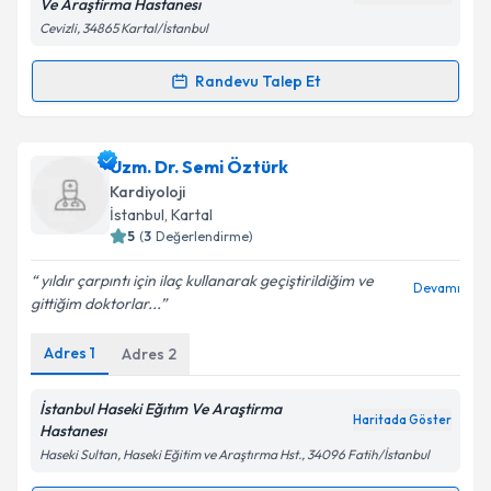
Ve Araştirma Hastanesı
Cevizli, 34865 Kartal/İstanbul
Randevu Talep Et
Randevu Takvimi Talebi
Ass. Dr. Nihat Çine
için randevu takvimi talebi
Uzm. Dr. Semi Öztürk
oluşturun. Size bu uzmandan randevu almanız için bir
Kardiyoloji
takvim hazırlandığında e-posta ile bilgilendireceğiz.
İstanbul
, Kartal
5
(
3
Değerlendirme)
E-posta Adresiniz
yıldır çarpıntı için ilaç kullanarak geçiştirildiğim ve
Devamı
gittiğim doktorlar...
Adres
1
Adres
2
Kişisel verilerimin işlenmesine ilişkin
Aydınlatma
Metni
'ni okudum ve kişisel verilerimin belirtilen
kapsamda işlenmesini kabul ediyorum.
İstanbul Haseki Eğıtım Ve Araştirma
Haritada Göster
Hastanesı
Haseki Sultan, Haseki Eğitim ve Araştırma Hst., 34096 Fatih/İstanbul
Takvim Talebini Gönder