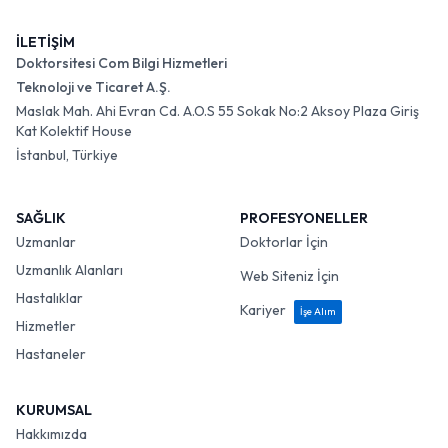
İLETİŞİM
Doktorsitesi Com Bilgi Hizmetleri
Teknoloji ve Ticaret A.Ş.
Maslak Mah. Ahi Evran Cd. A.O.S 55 Sokak No:2 Aksoy Plaza Giriş
Kat Kolektif House
İstanbul, Türkiye
SAĞLIK
PROFESYONELLER
Uzmanlar
Doktorlar İçin
Uzmanlık Alanları
Web Siteniz İçin
Hastalıklar
Kariyer
İşe Alım
Hizmetler
Hastaneler
KURUMSAL
Hakkımızda