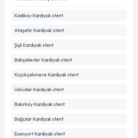
kapsamda işlenmesini kabul ediyorum.
Kadıköy
Kardiyak stent
Takvim Talebini Gönder
Ataşehir
Kardiyak stent
Şişli
Kardiyak stent
Bahçelievler
Kardiyak stent
Küçükçekmece
Kardiyak stent
Üsküdar
Kardiyak stent
Bakırköy
Kardiyak stent
Bağcılar
Kardiyak stent
Esenyurt
Kardiyak stent