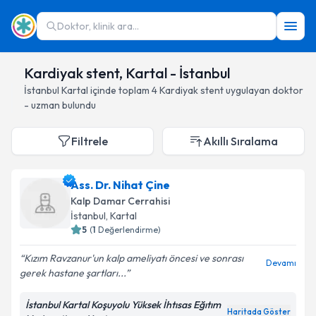
Doktor, klinik ara...
Kardiyak stent, Kartal - İstanbul
İstanbul
Kartal
içinde toplam
4
Kardiyak stent
uygulayan doktor
- uzman bulundu
Filtrele
Akıllı Sıralama
Ass. Dr. Nihat Çine
Kalp Damar Cerrahisi
İstanbul
, Kartal
5
(
1
Değerlendirme)
Kızım Ravzanur'un kalp ameliyatı öncesi ve sonrası
Devamı
gerek hastane şartları...
İstanbul Kartal Koşuyolu Yüksek İhtısas Eğıtım
Haritada Göster