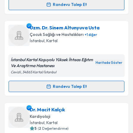
Randevu Talep Et
Randevu Takvimi Talebi
Uzm. Dr. Semi Öztürk
için randevu takvimi talebi
Uzm. Dr. Sinem Altunyuva Usta
oluşturun. Size bu uzmandan randevu almanız için bir
Çocuk Sağlığı ve Hastalıkları
+
1
diğer
takvim hazırlandığında e-posta ile bilgilendireceğiz.
İstanbul
, Kartal
E-posta Adresiniz
İstanbul Kartal Koşuyolu Yüksek İhtısas Eğıtım
Haritada Göster
Ve Araştirma Hastanesı
Cevizli, 34865 Kartal/İstanbul
Kişisel verilerimin işlenmesine ilişkin
Aydınlatma
Metni
'ni okudum ve kişisel verilerimin belirtilen
Randevu Talep Et
Randevu Takvimi Talebi
kapsamda işlenmesini kabul ediyorum.
Uzm. Dr. Sinem Altunyuva Usta
için randevu takvimi
Dr. Macit Kalçık
Takvim Talebini Gönder
talebi oluşturun. Size bu uzmandan randevu almanız
Kardiyoloji
için bir takvim hazırlandığında e-posta ile
İstanbul
, Kartal
bilgilendireceğiz.
5
(
2
Değerlendirme)