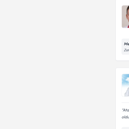
Me
Zaf
Ata
oldu