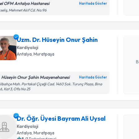
okudum
el OFM Antalya Hastanesi
Haritada Göster
Randevu T
işlenm
seliş, Mehmet Akif Cd. No:96
Uzm. Dr. 
oluşturun. 
Uzm. Dr. Hüseyin Onur Şahin
hazırlandığ
Kardiyoloji
E-posta Ad
Antalya
, Muratpaşa
B
. Hüseyin Onur Şahin Muayenehanesi
Haritada Göster
Kişisel
ilbahçe Mah. Portakal Çiçeği Cad. 1460 Sok. Turunç Plaza, Bina
6, Kat 3, Ofis No 25
okudum
Randevu T
işlenm
Dr. Öğr. Ü
Dr. Öğr. Üyesi Bayram Ali Uysal
oluşturun. 
Kardiyoloji
hazırlandığ
Antalya
, Muratpaşa
5
(
1
Değerlendirme)