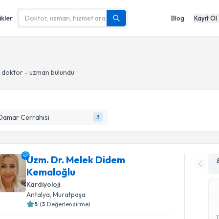
ikler
Blog
Kayıt Ol
 doktor - uzman bulundu
Damar Cerrahisi
3
Uzm. Dr. Melek Didem
Kemaloğlu
Kardiyoloji
Antalya
, Muratpaşa
5
(
3
Değerlendirme)