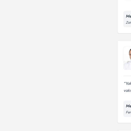
Me
Zaf
Yak
vakı
Me
Fen