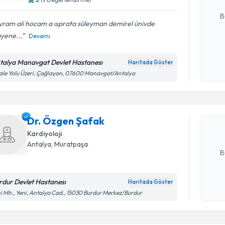
E-posta Ad
B
yram ali hocam a ısprata süleyman demirel ünivde
yene...
Devamı
Kişisel
okudum
talya Manavgat Devlet Hastanesı
Haritada Göster
Randevu T
işlenm
ale Yolu Üzeri, Çağlayan, 07600 Manavgat/Antalya
Dr. Özgen
uzmandan ra
Dr. Özgen Şafak
posta ile bi
Kardiyoloji
E-posta Ad
Antalya
, Muratpaşa
B
rdur Devlet Hastanesı
Haritada Göster
Randevu T
Kişisel
i Mh., Yeni, Antalya Cad., 15030 Burdur Merkez/Burdur
okudum
işlenm
Uzm. Dr. 