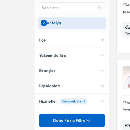
Be
teşe
Antalya
Öz
Tar
İlçe
Yakınımda Ara
Branşlar
Konumuma yakın uzmanları
Muratpaşa
göster
Kepez
İlgi Alanları
Konyaaltı
Hizmetler
Kardiyak stent
Kon
Kardiyoloji
insa
Kalp Damar Cerrahisi
Mezuniyet
Hipertansiyon
Daha Fazla Filtre
Me