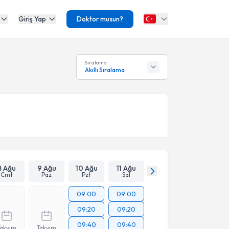
Giriş Yap
Doktor musun?
Sıralama
Akıllı Sıralama
8 Ağu
9 Ağu
10 Ağu
11 Ağu
Cmt
Paz
Pzt
Sal
09:00
09:00
09:20
09:20
09:40
09:40
Takvim
Takvim