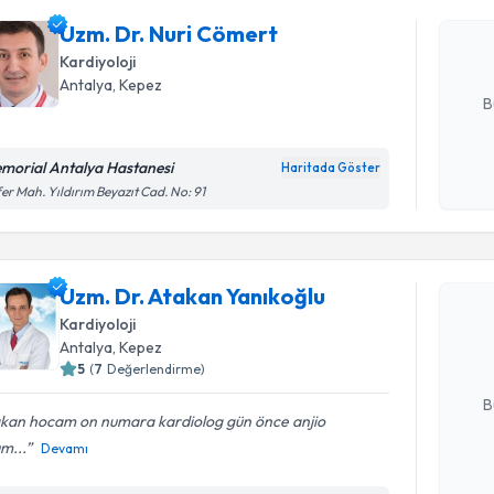
Size bu uzm
Uzm. Dr. Nuri Cömert
hazırlandığ
Kardiyoloji
E-posta Ad
Antalya
, Kepez
B
morial Antalya Hastanesi
Haritada Göster
Kişisel
er Mah. Yıldırım Beyazıt Cad. No: 91
okudum
Randevu T
işlenm
Uzm. Dr. 
Uzm. Dr. Atakan Yanıkoğlu
oluşturun. 
Kardiyoloji
hazırlandığ
Antalya
, Kepez
5
(
7
Değerlendirme)
E-posta Ad
B
kan hocam on numara kardiolog gün önce anjio
m...
Devamı
Kişisel