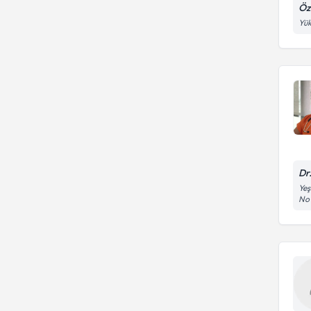
Öz
Yük
Dr
Yeş
No 