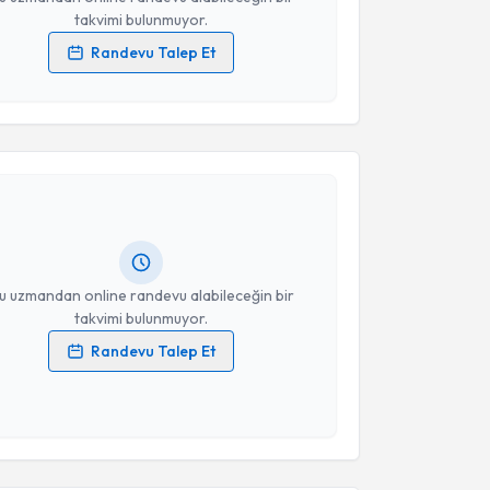
takvimi bulunmuyor.
Randevu Talep Et
 verilerimin işlenmesine ilişkin
Aydınlatma Metni
'ni
 ve kişisel verilerimin belirtilen kapsamda
akvimi Talebi
esini kabul ediyorum.
kif Arslan
için randevu takvimi talebi oluşturun. Size
Takvim Talebini Gönder
 randevu almanız için bir takvim hazırlandığında e-
lgilendireceğiz.
resiniz
u uzmandan online randevu alabileceğin bir
takvimi bulunmuyor.
Randevu Talep Et
 verilerimin işlenmesine ilişkin
Aydınlatma Metni
'ni
 ve kişisel verilerimin belirtilen kapsamda
akvimi Talebi
esini kabul ediyorum.
Nuri Cömert
için randevu takvimi talebi oluşturun.
Takvim Talebini Gönder