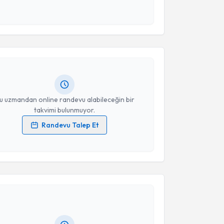
 ve kişisel verilerimin belirtilen kapsamda
akvimi Talebi
esini kabul ediyorum.
Takvim Talebini Gönder
Hüseyin Onur Şahin
için randevu takvimi talebi
Size bu uzmandan randevu almanız için bir takvim
ında e-posta ile bilgilendireceğiz.
resiniz
u uzmandan online randevu alabileceğin bir
takvimi bulunmuyor.
Randevu Talep Et
 verilerimin işlenmesine ilişkin
Aydınlatma Metni
'ni
 ve kişisel verilerimin belirtilen kapsamda
akvimi Talebi
esini kabul ediyorum.
Takvim Talebini Gönder
yesi Bayram Ali Uysal
için randevu takvimi talebi
Size bu uzmandan randevu almanız için bir takvim
ında e-posta ile bilgilendireceğiz.