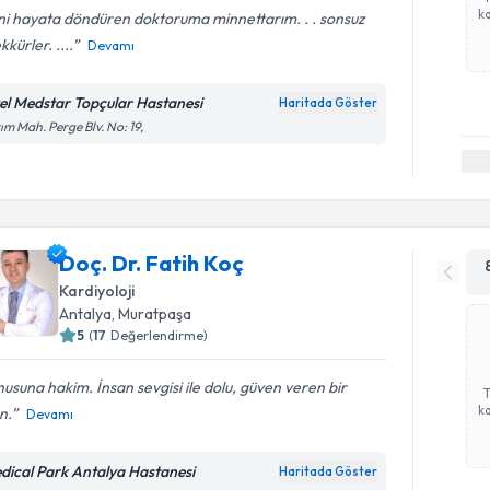
ka
ni hayata döndüren doktoruma minnettarım. . . sonsuz
kkürler. ....
Devamı
el Medstar Topçular Hastanesi
Haritada Göster
ım Mah. Perge Blv. No: 19,
Doç. Dr. Fatih Koç
Kardiyoloji
Antalya
, Muratpaşa
5
(
17
Değerlendirme)
usuna hakim. İnsan sevgisi ile dolu, güven veren bir
ka
n.
Devamı
dical Park Antalya Hastanesi
Haritada Göster