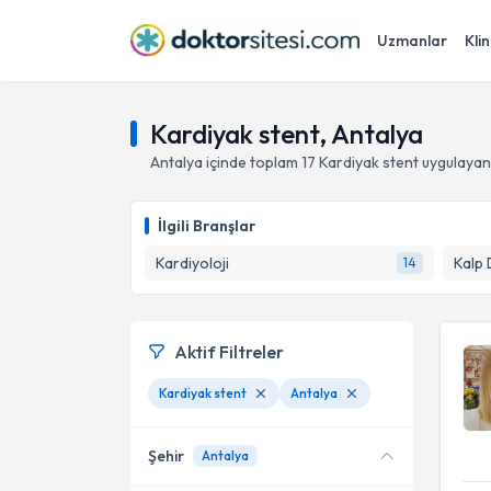
Uzmanlar
Klin
Kardiyak stent, Antalya
Antalya
içinde toplam
17
Kardiyak stent
uygulayan
İlgili Branşlar
Kardiyoloji
Kalp 
14
Aktif Filtreler
Kardiyak stent
Antalya
Şehir
Antalya