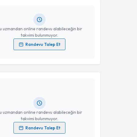
andan randevu almanız için bir takvim
ında e-posta ile bilgilendireceğiz.
resiniz
u uzmandan online randevu alabileceğin bir
takvimi bulunmuyor.
Randevu Talep Et
 verilerimin işlenmesine ilişkin
Aydınlatma Metni
'ni
 ve kişisel verilerimin belirtilen kapsamda
akvimi Talebi
esini kabul ediyorum.
Atakan Yanıkoğlu
için randevu takvimi talebi
Takvim Talebini Gönder
Size bu uzmandan randevu almanız için bir takvim
ında e-posta ile bilgilendireceğiz.
resiniz
u uzmandan online randevu alabileceğin bir
takvimi bulunmuyor.
Randevu Talep Et
 verilerimin işlenmesine ilişkin
Aydınlatma Metni
'ni