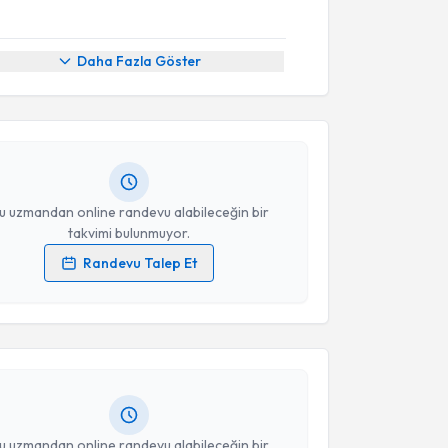
akvimi Talebi
Daha Fazla Göster
 Doğan Erdoğan
için randevu takvimi talebi oluşturun.
andan randevu almanız için bir takvim
ında e-posta ile bilgilendireceğiz.
resiniz
u uzmandan online randevu alabileceğin bir
takvimi bulunmuyor.
Randevu Talep Et
akvimi Talebi
 verilerimin işlenmesine ilişkin
Aydınlatma Metni
'ni
 ve kişisel verilerimin belirtilen kapsamda
esini kabul ediyorum.
Mustafa Hakan Şahin
için randevu takvimi talebi
Size bu uzmandan randevu almanız için bir takvim
ında e-posta ile bilgilendireceğiz.
Takvim Talebini Gönder
resiniz
u uzmandan online randevu alabileceğin bir