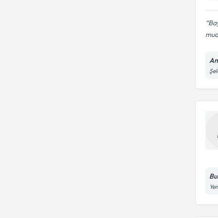
Ba
mua
An
Şel
Bu
Yen