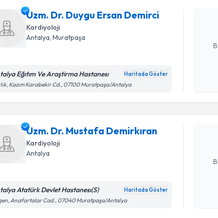
oluşturun. 
Uzm. Dr. Duygu Ersan Demirci
hazırlandığ
Kardiyoloji
E-posta Ad
Antalya
, Muratpaşa
B
talya Eğıtım Ve Araştirma Hastanesı
Haritada Göster
Randevu T
Kişisel
lık, Kazım Karabekir Cd., 07100 Muratpaşa/Antalya
okudum
işlenm
Uzm. Dr. 
oluşturun. 
Uzm. Dr. Mustafa Demirkıran
hazırlandığ
Kardiyoloji
E-posta Ad
Antalya
B
talya Atatürk Devlet Hastanesı(S)
Haritada Göster
Kişisel
en, Anafartalar Cad., 07040 Muratpaşa/Antalya
Randevu T
okudum
işlenm