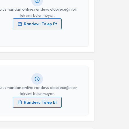
resiniz
u uzmandan online randevu alabileceğin bir
takvimi bulunmuyor.
Randevu Talep Et
 verilerimin işlenmesine ilişkin
Aydınlatma Metni
'ni
 ve kişisel verilerimin belirtilen kapsamda
akvimi Talebi
esini kabul ediyorum.
 Şafak
için randevu takvimi talebi oluşturun. Size bu
Takvim Talebini Gönder
ndevu almanız için bir takvim hazırlandığında e-
lgilendireceğiz.
resiniz
u uzmandan online randevu alabileceğin bir
takvimi bulunmuyor.
Randevu Talep Et
akvimi Talebi
 verilerimin işlenmesine ilişkin
Aydınlatma Metni
'ni
 ve kişisel verilerimin belirtilen kapsamda
esini kabul ediyorum.
Duygu Ersan Demirci
için randevu takvimi talebi