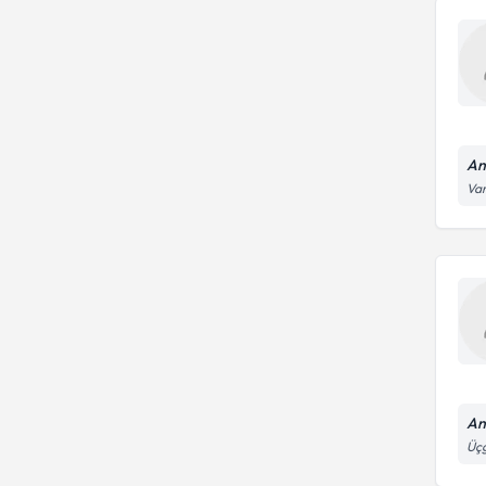
An
Var
An
Üçg