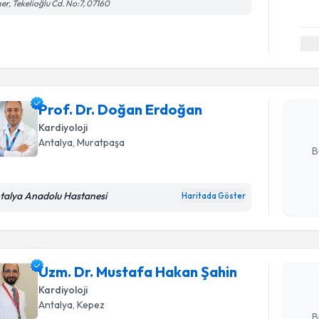
er, Tekelioğlu Cd. No:7, 07160
Randevu T
Prof. Dr.
Size bu uzm
hazırlandığ
Prof. Dr. Doğan Erdoğan
Kardiyoloji
E-posta Ad
Antalya
, Muratpaşa
B
Randevu T
talya Anadolu Hastanesi
Haritada Göster
Kişisel
okudum
işlenm
Uzm. Dr. 
oluşturun. 
Uzm. Dr. Mustafa Hakan Şahin
hazırlandığ
Kardiyoloji
E-posta Ad
Antalya
, Kepez
B