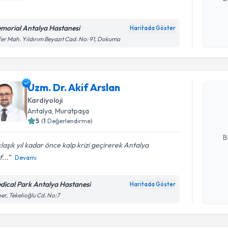
morial Antalya Hastanesi
Haritada Göster
Kişisel
er Mah. Yıldırım Beyazıt Cad. No: 91, Dokuma
okudum
Randevu T
işlenm
Uzm. Dr. A
Uzm. Dr. Akif Arslan
bu uzmandan
Kardiyoloji
posta ile bi
Antalya
, Muratpaşa
5
(
1
Değerlendirme)
E-posta Ad
B
laşık yıl kadar önce kalp krizi geçirerek Antalya
f...
Devamı
Kişisel
okudum
dical Park Antalya Hastanesi
Haritada Göster
Randevu T
işlenm
er, Tekelioğlu Cd. No:7
Uzm. Dr. 