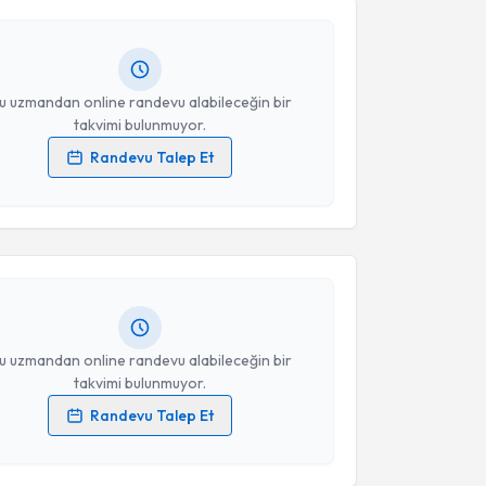
Size bu uzmandan randevu almanız için bir takvim
ında e-posta ile bilgilendireceğiz.
Takvim Talebini Gönder
resiniz
u uzmandan online randevu alabileceğin bir
takvimi bulunmuyor.
Randevu Talep Et
akvimi Talebi
 verilerimin işlenmesine ilişkin
Aydınlatma Metni
'ni
 ve kişisel verilerimin belirtilen kapsamda
esini kabul ediyorum.
Mustafa Demirkıran
için randevu takvimi talebi
Size bu uzmandan randevu almanız için bir takvim
ında e-posta ile bilgilendireceğiz.
Takvim Talebini Gönder
resiniz
u uzmandan online randevu alabileceğin bir
takvimi bulunmuyor.
Randevu Talep Et
 verilerimin işlenmesine ilişkin
Aydınlatma Metni
'ni
akvimi Talebi
 ve kişisel verilerimin belirtilen kapsamda
esini kabul ediyorum.