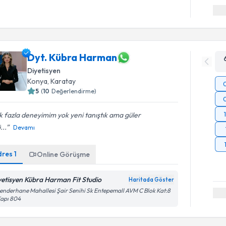
Dyt. Kübra Harman
Diyetisyen
Konya
, Karatay
5
(
10
Değerlendirme)
 fazla deneyimim yok yeni tanıştık ama güler
...
Devamı
dres
1
Online Görüşme
yetisyen Kübra Harman Fit Studio
Haritada Göster
enderhane Mahallesi Şair Senihi Sk Entepemall AVM C Blok Kat:8
Kapı 804