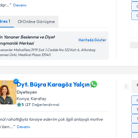
qr...
Devamı
dres
1
Online Görüşme
in Yananer Beslenme ve Diyet
Haritada Göster
nışmanlık Merkezi
enevler Mahalllesi,1919 Sok 1.Cadde No:122 Kat: 6, Altunbaş
anesi Üstü, Medikal Plaza 33140
Dyt. Büşra Karagöz Yalçın
Diyetisyen
Konya
, Karatay
5
(
27
Değerlendirme)
ül rahatlığıyla tavsiye ederim çok ilgili anlayışlı motive
i ben...
Devamı