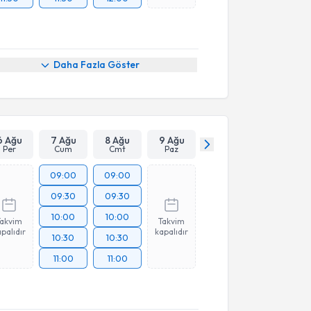
Daha Fazla Göster
6 Ağu
7 Ağu
8 Ağu
9 Ağu
Per
Cum
Cmt
Paz
09:00
09:00
09:30
09:30
10:00
10:00
Takvim
Takvim
palıdır
kapalıdır
10:30
10:30
11:00
11:00