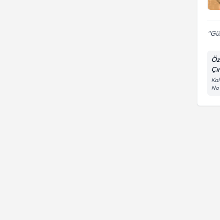
Gül
Öz
Çı
Kal
No