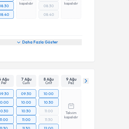
kapalıdır
kapalıdır
08:30
08:30
08:40
08:40
Daha Fazla Göster
6 Ağu
7 Ağu
8 Ağu
9 Ağu
Per
Cum
Cmt
Paz
09:30
09:30
10:00
10:00
10:00
10:30
10:30
10:30
11:00
Takvim
kapalıdır
11:00
11:00
11:30
11:30
11:30
12:00