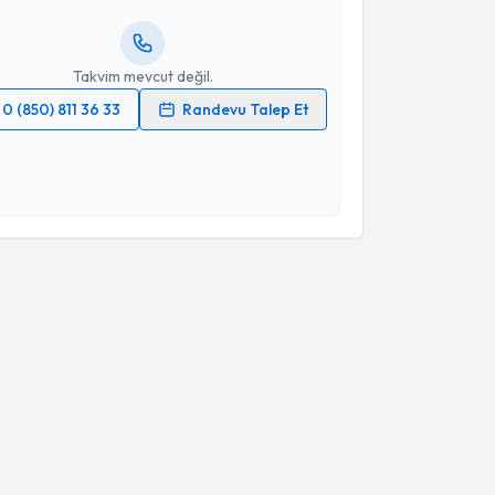
resiniz
Takvim mevcut değil.
0 (850) 811 36 33
Randevu Talep Et
 verilerimin işlenmesine ilişkin
Aydınlatma Metni
'ni
 ve kişisel verilerimin belirtilen kapsamda
esini kabul ediyorum.
Takvim Talebini Gönder