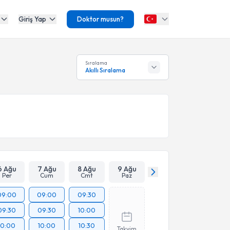
Giriş Yap
Doktor musun?
Sıralama
Akıllı Sıralama
6 Ağu
7 Ağu
8 Ağu
9 Ağu
Per
Cum
Cmt
Paz
09:00
09:00
09:30
09:30
09:30
10:00
10:00
10:00
10:30
Takvim