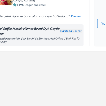
Konya
, Karatay
5
(
95
Değerlendirme)
E-posta Ad
er yüzü, ilgisi ve bana olan inancıyla haftada ...
Devamı
el Sağlık Meslek Hizmet Birimi Dyt. Ceyda
Kişisel
Haritada Göster
nar
okudum
enderhane Mah. Şair Senihi Sk Enntepe Mall Office C Blok Kat 10
işlenm
 1003