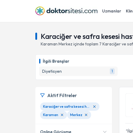
Uzmanlar
Klin
Karaciğer ve safra kesesi ha
Karaman
Merkez
içinde toplam
7
Karaciğer ve saf
İlgili Branşlar
Diyetisyen
1
Aktif Filtreler
Karaciğer ve safra kesesi hastalıklarında beslenme
Karaman
Merkez
İlg
Online Görüşme