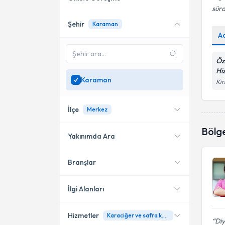
sürd
Şehir
Karaman
Online danışmanlık sunan
A
uzmanları göster
Sadece
Karaman
Öz
bölgesinde uzman ara
Hi
Karaman
Kir
İlçe
Merkez
Bölg
Yakınımda Ara
Branşlar
Konumuma yakın uzmanları
Merkez
göster
İlgi Alanları
Hizmetler
Karaciğer ve safra kesesi hastalıklarında beslenme
Diyetisyen
Di