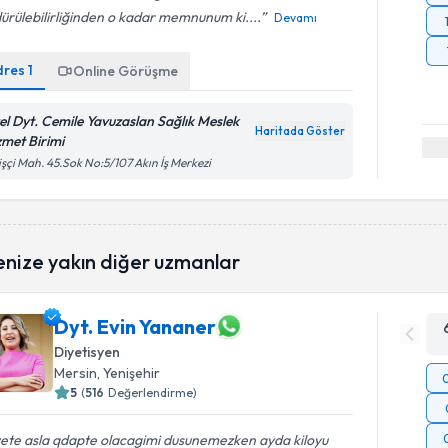
ürülebilirliğinden o kadar memnunum ki....
Devamı
dres
1
Online Görüşme
el Dyt. Cemile Yavuzaslan Sağlık Meslek
Haritada Göster
zmet Birimi
işçi Mah. 45.Sok No:5/107 Akın İş Merkezi
enize yakın diğer uzmanlar
Dyt. Evin Yananer
Diyetisyen
Mersin
, Yenişehir
5
(
516
Değerlendirme)
yete asla qdapte olacagimi dusunemezken ayda kiloyu