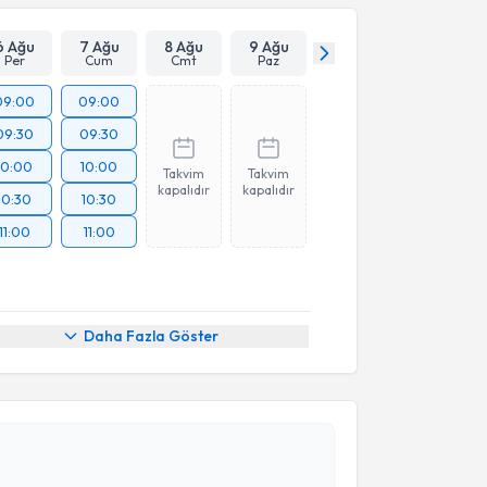
6 Ağu
7 Ağu
8 Ağu
9 Ağu
Per
Cum
Cmt
Paz
09:00
09:00
09:30
09:30
10:00
10:00
Takvim
Takvim
kapalıdır
kapalıdır
10:30
10:30
11:00
11:00
Daha Fazla Göster
akvimi Talebi
a Çınar
için randevu takvimi talebi oluşturun. Size bu
ndevu almanız için bir takvim hazırlandığında e-
lgilendireceğiz.