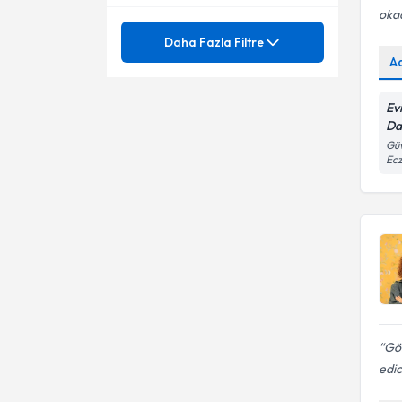
okad
Mezuniyet
6 – 24 aylık bebek beslenmesi
Daha Fazla Filtre
A
Adölesan Çağı Beslenme
Ünvan
6 – 24 aylık bebek beslenmesi
Ev
Ağırlık kaybı
Adölesan Beslenmesi
Da
KTO KARATAY ÜNİVERSİTESİ
Güv
Ağırlık kazanımı
Adolesanlarda kilo kontrolü
Ecz
Dyt.
Ağırlık kontrolü
Ağırlık kontrolü
Ağırlık Yönetimi
Akdeniz Tipi Beslenme
Ağırlık Yönetimi
Alerji Durumlarında Beslenme
Akdeniz Anemisi
Alerji ve Cilt Hastalıklarında
Beslenme Tedavisi
Akdeniz Tipi Beslenme
Alerji ve intöleranslarda
Gön
beslenme tedavileri
edic
Akne tedavisi ve beslenme
Allerjik Hastalıklarda Beslenme