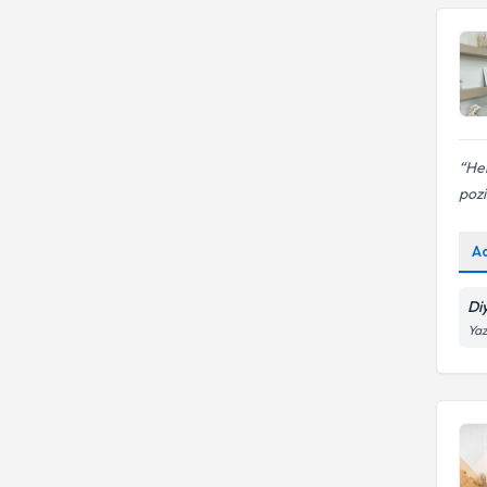
Hen
pozit
A
Di
Yaz