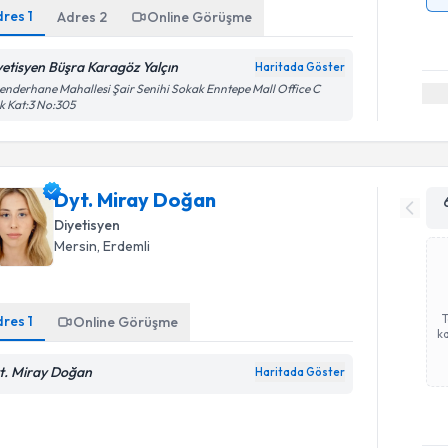
dres
1
Adres
2
Online Görüşme
yetisyen Büşra Karagöz Yalçın
Haritada Göster
enderhane Mahallesi Şair Senihi Sokak Enntepe Mall Office C
k Kat:3 No:305
Dyt. Miray Doğan
Diyetisyen
Mersin
, Erdemli
dres
1
Online Görüşme
ka
t. Miray Doğan
Haritada Göster