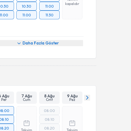
kapalıdır
10:30
10:30
11:00
11:00
11:00
11:30
Daha Fazla Göster
6 Ağu
7 Ağu
8 Ağu
9 Ağu
Per
Cum
Cmt
Paz
08:00
08:00
08:10
08:10
08:20
08:20
Takvim
Takvim