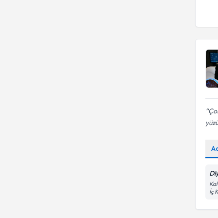
Çok
yüzü
A
Di
Kal
İç 