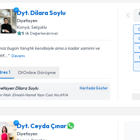
Dyt. Dilara Soylu
Diyetisyen
Konya
, Selçuklu
5
(
4
Değerlendirme)
üz bugün tanıştık kendisiyle ama o kadar samimi ve
if...
Devamı
dres
1
Online Görüşme
yetisyen Dilara Soylu
Haritada Göster
ır Mah. Elmalılı Hamdi Yazır Cad. No:69/A
Randevu T
Dyt. Ceyda Çınar
Dyt. Ceyd
uzmandan ra
Diyetisyen
posta ile bi