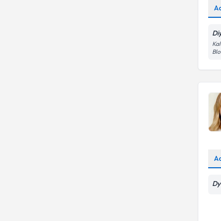
A
Alzheimer hastalarında
beslenme
Di
Kal
Blo
A
Dy