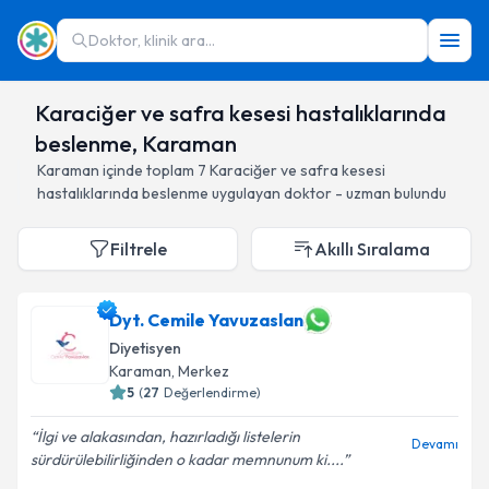
Doktor, klinik ara...
Karaciğer ve safra kesesi hastalıklarında
beslenme, Karaman
Karaman
içinde toplam
7
Karaciğer ve safra kesesi
hastalıklarında beslenme
uygulayan doktor - uzman bulundu
Filtrele
Akıllı Sıralama
Dyt. Cemile Yavuzaslan
Diyetisyen
Karaman
, Merkez
5
(
27
Değerlendirme)
İlgi ve alakasından, hazırladığı listelerin
Devamı
sürdürülebilirliğinden o kadar memnunum ki....