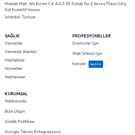
Maslak Mah. Ahi Evran Cd. A.O.S 55 Sokak No:2 Aksoy Plaza Giriş
Kat Kolektif House
İstanbul, Türkiye
SAĞLIK
PROFESYONELLER
Uzmanlar
Doktorlar İçin
Uzmanlık Alanları
Web Siteniz İçin
Hastalıklar
Kariyer
İşe Alım
Hizmetler
Hastaneler
KURUMSAL
Hakkımızda
Bize Ulaşın
Gizlilik Politikası
Google Takvim Entegrasyonu