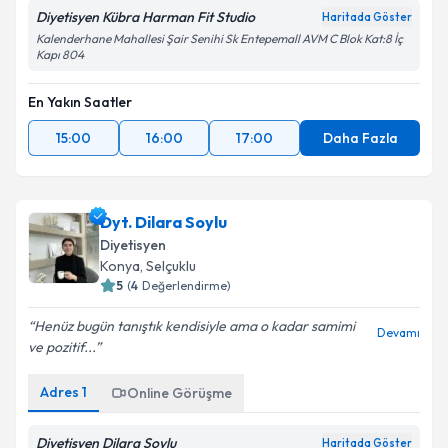
Diyetisyen Kübra Harman Fit Studio
Haritada Göster
Kalenderhane Mahallesi Şair Senihi Sk Entepemall AVM C Blok Kat:8 İç
Kapı 804
En Yakın Saatler
15:00
16:00
17:00
Daha Fazla
Dyt. Dilara Soylu
Diyetisyen
Konya
, Selçuklu
5
(
4
Değerlendirme)
Henüz bugün tanıştık kendisiyle ama o kadar samimi
Devamı
ve pozitif...
Adres
1
Online Görüşme
Diyetisyen Dilara Soylu
Haritada Göster