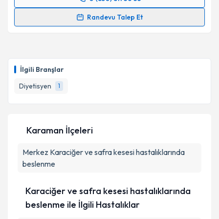
Randevu Takvimi Talebi
Randevu Talep Et
Dyt. Ceyda Çınar
için randevu takvimi talebi
oluşturun. Size bu uzmandan randevu almanız için bir
takvim hazırlandığında e-posta ile bilgilendireceğiz.
İlgili Branşlar
E-posta Adresiniz
Diyetisyen
1
Kişisel verilerimin işlenmesine ilişkin
Aydınlatma
Karaman İlçeleri
Metni
'ni okudum ve kişisel verilerimin belirtilen
kapsamda işlenmesini kabul ediyorum.
Merkez
Karaciğer ve safra kesesi hastalıklarında
beslenme
Takvim Talebini Gönder
Karaciğer ve safra kesesi hastalıklarında
beslenme ile İlgili Hastalıklar