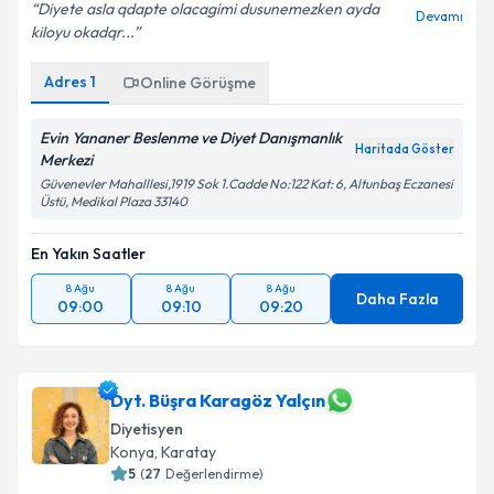
Diyete asla qdapte olacagimi dusunemezken ayda
Devamı
kiloyu okadqr...
Adres
1
Online Görüşme
Evin Yananer Beslenme ve Diyet Danışmanlık
Haritada Göster
Merkezi
Güvenevler Mahalllesi,1919 Sok 1.Cadde No:122 Kat: 6, Altunbaş Eczanesi
Üstü, Medikal Plaza 33140
En Yakın Saatler
8 Ağu
8 Ağu
8 Ağu
Daha Fazla
09:00
09:10
09:20
Dyt. Büşra Karagöz Yalçın
Diyetisyen
Konya
, Karatay
5
(
27
Değerlendirme)