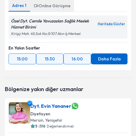
Adres
1
Online Görüşme
Özel Dyt. Cemile Yavuzaslan Sağlık Meslek
Haritada Göster
Hizmet Birimi
Kirişçi Mah. 45.Sok No:5/107 Akın İş Merkezi
En Yakın Saatler
15:00
15:30
16:00
Daha Fazla
Bölgenize yakın diğer uzmanlar
Dyt. Evin Yananer
Diyetisyen
Mersin
, Yenişehir
5
(
516
Değerlendirme)