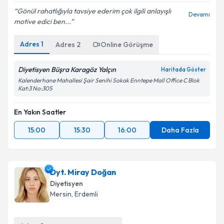
Gönül rahatlığıyla tavsiye ederim çok ilgili anlayışlı
Devamı
motive edici ben...
Adres
1
Adres
2
Online Görüşme
Diyetisyen Büşra Karagöz Yalçın
Haritada Göster
Kalenderhane Mahallesi Şair Senihi Sokak Enntepe Mall Office C Blok
Kat:3 No:305
En Yakın Saatler
15:00
15:30
16:00
Daha Fazla
Dyt. Miray Doğan
Diyetisyen
Mersin
, Erdemli