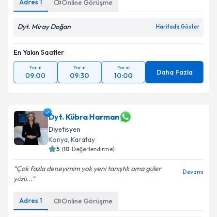
Adres
1
Online Görüşme
Dyt. Miray Doğan
Haritada Göster
En Yakın Saatler
Yarın
Yarın
Yarın
Daha Fazla
09:00
09:30
10:00
Dyt. Kübra Harman
Diyetisyen
Konya
, Karatay
5
(
10
Değerlendirme)
Çok fazla deneyimim yok yeni tanıştık ama güler
Devamı
yüzü...
Adres
1
Online Görüşme