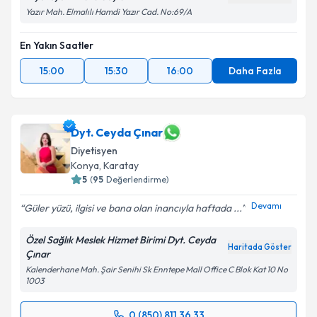
Yazır Mah. Elmalılı Hamdi Yazır Cad. No:69/A
En Yakın Saatler
15:00
15:30
16:00
Daha Fazla
Dyt. Ceyda Çınar
Diyetisyen
Konya
, Karatay
5
(
95
Değerlendirme)
Devamı
Güler yüzü, ilgisi ve bana olan inancıyla haftada ...
Özel Sağlık Meslek Hizmet Birimi Dyt. Ceyda
Haritada Göster
Çınar
Kalenderhane Mah. Şair Senihi Sk Enntepe Mall Office C Blok Kat 10 No
1003
0 (850) 811 36 33