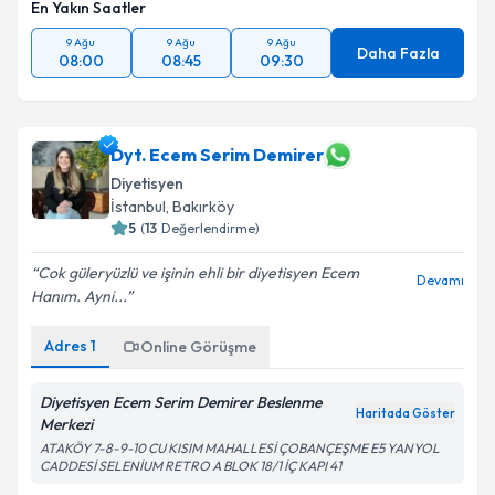
En Yakın Saatler
9 Ağu
9 Ağu
9 Ağu
Daha Fazla
08:00
08:45
09:30
Dyt. Ecem Serim Demirer
Diyetisyen
İstanbul
, Bakırköy
5
(
13
Değerlendirme)
Cok güleryüzlü ve işinin ehli bir diyetisyen Ecem
Devamı
Hanım. Ayni...
Adres
1
Online Görüşme
Diyetisyen Ecem Serim Demirer Beslenme
Haritada Göster
Merkezi
ATAKÖY 7-8-9-10 CU KISIM MAHALLESİ ÇOBANÇEŞME E5 YANYOL
CADDESİ SELENİUM RETRO A BLOK 18/1 İÇ KAPI 41