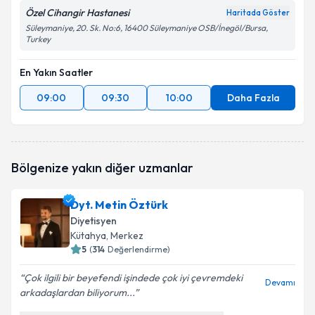
Özel Cihangir Hastanesi
Haritada Göster
Süleymaniye, 20. Sk. No:6, 16400 Süleymaniye OSB/İnegöl/Bursa,
Turkey
En Yakın Saatler
09:00
09:30
10:00
Daha Fazla
Bölgenize yakın diğer uzmanlar
Dyt. Metin Öztürk
Diyetisyen
Kütahya
, Merkez
5
(
314
Değerlendirme)
Çok ilgili bir beyefendi işindede çok iyi çevremdeki
Devamı
arkadaşlardan biliyorum...