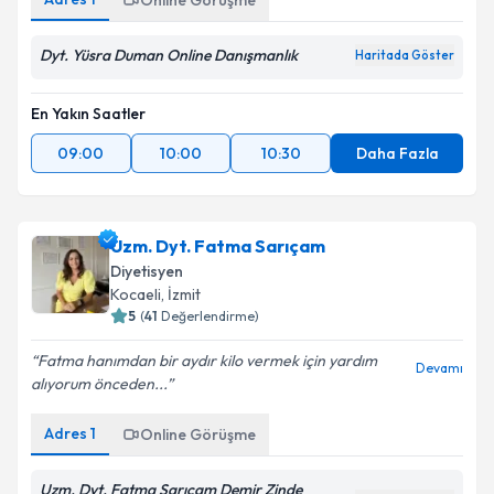
Online Görüşme
Dyt. Yüsra Duman Online Danışmanlık
Haritada Göster
En Yakın Saatler
09:00
10:00
10:30
Daha Fazla
Uzm. Dyt. Fatma Sarıçam
Diyetisyen
Kocaeli
, İzmit
5
(
41
Değerlendirme)
Fatma hanımdan bir aydır kilo vermek için yardım
Devamı
alıyorum önceden...
Adres
1
Online Görüşme
Uzm. Dyt. Fatma Sarıçam Demir Zinde