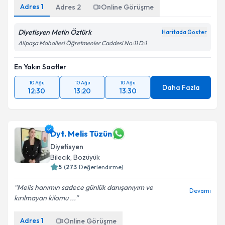
Adres
1
Adres
2
Online Görüşme
Diyetisyen Metin Öztürk
Haritada Göster
Alipaşa Mahallesi Öğretmenler Caddesi No:11 D:1
En Yakın Saatler
10 Ağu
10 Ağu
10 Ağu
Daha Fazla
12:30
13:20
13:30
Dyt. Melis Tüzün
Diyetisyen
Bilecik
, Bozüyük
5
(
273
Değerlendirme)
Melis hanımın sadece günlük danışanıyım ve
Devamı
kırılmayan kilomu ...
Adres
1
Online Görüşme