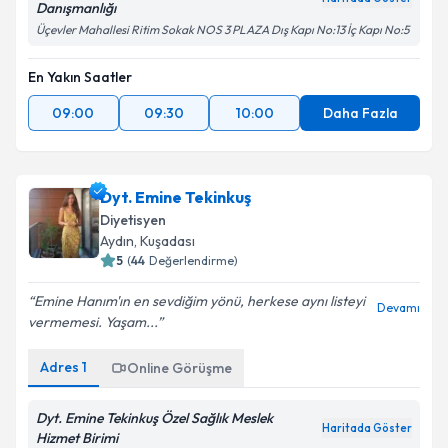
Danışmanlığı
Üçevler Mahallesi Ritim Sokak NOS 3 PLAZA Dış Kapı No:13 İç Kapı No:5
En Yakın Saatler
09:00
09:30
10:00
Daha Fazla
Dyt. Emine Tekinkuş
Diyetisyen
Aydın
, Kuşadası
5
(
44
Değerlendirme)
Emine Hanım'ın en sevdiğim yönü, herkese aynı listeyi
Devamı
vermemesi. Yaşam...
Adres
1
Online Görüşme
Dyt. Emine Tekinkuş Özel Sağlık Meslek
Haritada Göster
Hizmet Birimi