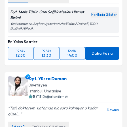
Dyt. Melis Tüzün Özel Sağlık Meslek Hizmet
Haritada Göster
Birimi
Yeni Monter sk. Seyhan İş Merkezi No:13 Kat:2 Daire:5, 11100
Bozüyük/Bilecik
En Yakın Saatler
10 Ağu
10 Ağu
10 Ağu
Daha Fazla
12:30
13:30
14:00
Dyt. Yüsra Duman
Diyetisyen
İstanbul
, Ümraniye
5
(
113
Değerlendirme)
Tatlı doktorum ️ kafamda hiç soru kalmıyor o kadar
Devamı
güzel...
Adres
1