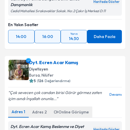
Haritada Göster
Danışmanlık
Cedid Mahallesi Sırakavaklar Sokak. No: 2 Çakır İş Merkezi D:11
En Yakın Saatler
Yarın
14:00
16:00
Daha Fazla
14:30
Dyt. Ecren Acar Kamış
Diyetisyen
Bursa
, Nilüfer
5
(
126
Değerlendirme)
Çok sevecen çok candan birisi Görür görmez zaten
Devamı
içim ısındı İnşallah onunla...
Adres
1
Adres
2
Online Görüşme
Dyt. Ecren Acar Kamış Beslenme ve Diyet
Haritada Göster