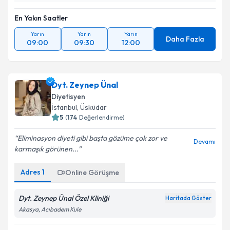
En Yakın Saatler
Yarın
Yarın
Yarın
Daha Fazla
09:00
09:30
12:00
Dyt. Zeynep Ünal
Diyetisyen
İstanbul
, Üsküdar
5
(
174
Değerlendirme)
Eliminasyon diyeti gibi başta gözüme çok zor ve
Devamı
karmaşık görünen...
Adres
1
Online Görüşme
Dyt. Zeynep Ünal Özel Kliniği
Haritada Göster
Akasya, Acıbadem Kule