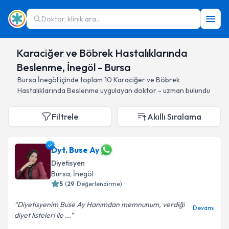
Doktor, klinik ara...
Karaciğer ve Böbrek Hastalıklarında
Beslenme, İnegöl - Bursa
Bursa
İnegöl
içinde toplam
10
Karaciğer ve Böbrek
Hastalıklarında Beslenme
uygulayan doktor - uzman bulundu
Filtrele
Akıllı Sıralama
Dyt. Buse Ay
Diyetisyen
Bursa
, İnegöl
5
(
29
Değerlendirme)
Diyetisyenim Buse Ay Hanımdan memnunum, verdiği
Devamı
diyet listeleri ile ...