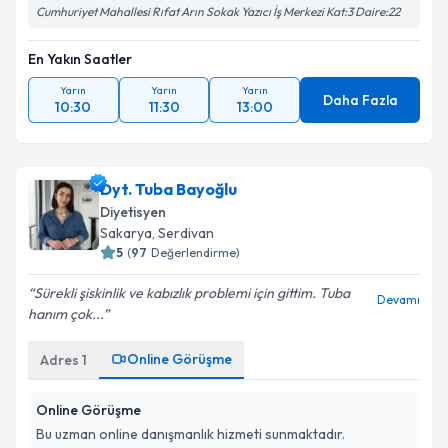
Cumhuriyet Mahallesi Rıfat Arın Sokak Yazıcı İş Merkezi Kat:3 Daire:22
En Yakın Saatler
Yarın
Yarın
Yarın
Daha Fazla
10:30
11:30
13:00
Dyt. Tuba Bayoğlu
Diyetisyen
Sakarya
, Serdivan
5
(
97
Değerlendirme)
Sürekli şiskinlik ve kabızlık problemi için gittim. Tuba
Devamı
hanım çok...
Online Görüşme
Adres
1
Online Görüşme
Bu uzman online danışmanlık hizmeti sunmaktadır.