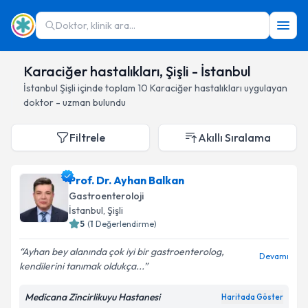
Doktor, klinik ara...
Karaciğer hastalıkları, Şişli - İstanbul
İstanbul
Şişli
içinde toplam
10
Karaciğer hastalıkları
uygulayan
doktor - uzman bulundu
Filtrele
Akıllı Sıralama
Prof. Dr. Ayhan Balkan
Gastroenteroloji
İstanbul
, Şişli
5
(
1
Değerlendirme)
Ayhan bey alanında çok iyi bir gastroenterolog,
Devamı
kendilerini tanımak oldukça...
Medicana Zincirlikuyu Hastanesi
Haritada Göster