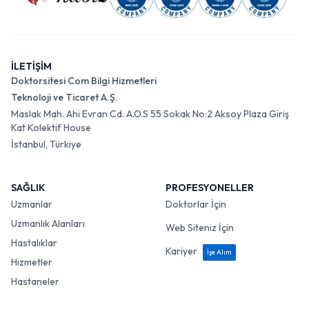
İLETİŞİM
Doktorsitesi Com Bilgi Hizmetleri
Teknoloji ve Ticaret A.Ş.
Maslak Mah. Ahi Evran Cd. A.O.S 55 Sokak No:2 Aksoy Plaza Giriş
Kat Kolektif House
İstanbul, Türkiye
SAĞLIK
PROFESYONELLER
Uzmanlar
Doktorlar İçin
Uzmanlık Alanları
Web Siteniz İçin
Hastalıklar
Kariyer
İşe Alım
Hizmetler
Hastaneler