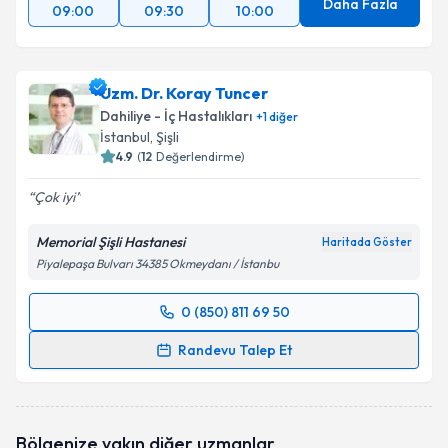
Daha Fazla
09:00
09:30
10:00
Uzm. Dr. Koray Tuncer
Dahiliye - İç Hastalıkları
+
1
diğer
İstanbul
, Şişli
4.9
(
12
Değerlendirme)
Çok iyi
Memorial Şişli Hastanesi
Haritada Göster
Piyalepaşa Bulvarı 34385 Okmeydanı / İstanbu
0 (850) 811 69 50
Randevu Takvimi Talebi
Randevu Talep Et
Uzm. Dr. Koray Tuncer
için randevu takvimi talebi
oluşturun. Size bu uzmandan randevu almanız için bir
takvim hazırlandığında e-posta ile bilgilendireceğiz.
Bölgenize yakın diğer uzmanlar