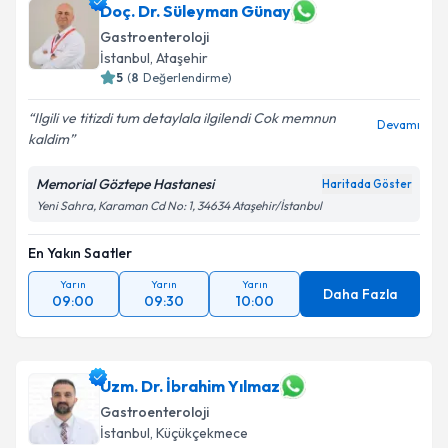
Doç. Dr. Süleyman Günay
Gastroenteroloji
İstanbul
, Ataşehir
5
(
8
Değerlendirme)
Ilgili ve titizdi tum detaylala ilgilendi Cok memnun
Devamı
kaldim
Memorial Göztepe Hastanesi
Haritada Göster
Yeni Sahra, Karaman Cd No: 1, 34634 Ataşehir/İstanbul
En Yakın Saatler
Yarın
Yarın
Yarın
Daha Fazla
09:00
09:30
10:00
Uzm. Dr. İbrahim Yılmaz
Gastroenteroloji
İstanbul
, Küçükçekmece