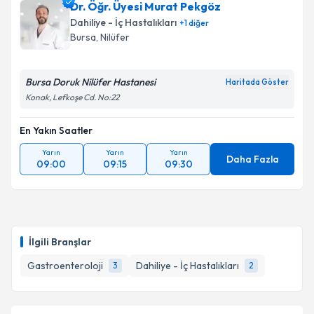
Dr. Öğr. Üyesi Murat Pekgöz
randevu almanız için bir takvim hazırlandığında e-
posta ile bilgilendireceğiz.
Dahiliye - İç Hastalıkları
+
1
diğer
Bursa
, Nilüfer
E-posta Adresiniz
Bursa Doruk Nilüfer Hastanesi
Haritada Göster
Konak, Lefkoşe Cd. No:22
Kişisel verilerimin işlenmesine ilişkin
Aydınlatma
En Yakın Saatler
Metni
'ni okudum ve kişisel verilerimin belirtilen
kapsamda işlenmesini kabul ediyorum.
Yarın
Yarın
Yarın
Daha Fazla
09:00
09:15
09:30
Takvim Talebini Gönder
İlgili Branşlar
Gastroenteroloji
Dahiliye - İç Hastalıkları
3
2