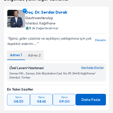
E-posta Adresiniz
Doç. Dr. Serdar Durak
Gastroenteroloji
İstanbul
, Kağıthane
5
(
4
Değerlendirme)
Kişisel verilerimin işlenmesine ilişkin
Aydınlatma
Metni
'ni okudum ve kişisel verilerimin belirtilen
İlginiz, güler yüzünüz ve açıklayıcı yaklaşımınız için çok
kapsamda işlenmesini kabul ediyorum.
Devamı
teşekkür ederim....
Adres
1
Adres
2
Takvim Talebini Gönder
Özel Levent Hastanesi
Haritada Göster
Sanayi Mh., Sanayi, Eski Büyükdere Cad. No:39, 34416 Kağıthane/
İstanbul, Turkey
En Yakın Saatler
Yarın
Yarın
Yarın
Daha Fazla
08:30
08:45
09:00