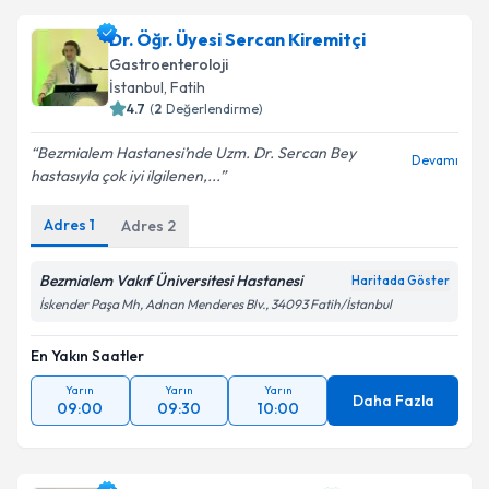
Dr. Öğr. Üyesi Sercan Kiremitçi
Gastroenteroloji
İstanbul
, Fatih
4.7
(
2
Değerlendirme)
Bezmialem Hastanesi’nde Uzm. Dr. Sercan Bey
Devamı
hastasıyla çok iyi ilgilenen,...
Adres
1
Adres
2
Bezmialem Vakıf Üniversitesi Hastanesi
Haritada Göster
İskender Paşa Mh, Adnan Menderes Blv., 34093 Fatih/İstanbul
En Yakın Saatler
Yarın
Yarın
Yarın
Daha Fazla
09:00
09:30
10:00