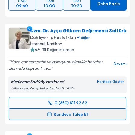
11 Ağu
11 Ağu
11 Ağu
Daha Fazla
09:40
10:00
10:20
Uzm. Dr. Ayça Gökçen Değirmenci Saltürk
Dahiliye - İç Hastalıkları
+
1
diğer
İstanbul
, Kadıköy
4.9
(
13
Değerlendirme)
Hoca çok sempatik ve güleryüzlü olmakla beraber
Devamı
alanında kapsamlı ve...
Medicana Kadıköy Hastanesi
Haritada Göster
Zühtüpaşa, Recep Peker Cd. No:11, 34724
0 (850) 811 92 62
Randevu Takvimi Talebi
Randevu Talep Et
Uzm. Dr. Ayça Gökçen Değirmenci Saltürk
için
randevu takvimi talebi oluşturun. Size bu uzmandan