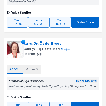
Büyükdere Cd. No:165
En Yakın Saatler
Yarın
Yarın
Yarın
Daha Fazla
09:00
09:30
10:00
Uzm. Dr. Özdal Ersoy
Dahiliye - İç Hastalıkları
+
1
diğer
İstanbul
, Şişli
Adres
1
Adres
2
Memorial Şişli Hastanesi
Haritada Göster
Kaptan Paşa, Kaptan Paşa Mah. Piyale Paşa Bulv, Okmeydanı Cd. No:4
En Yakın Saatler
Yarın
Yarın
Yarın