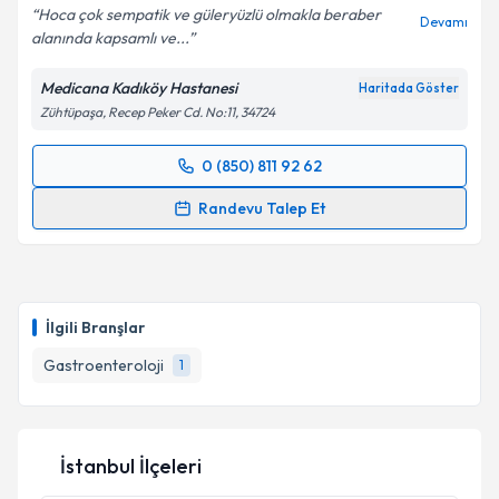
Hoca çok sempatik ve güleryüzlü olmakla beraber
Devamı
alanında kapsamlı ve...
Medicana Kadıköy Hastanesi
Haritada Göster
Kişisel verilerimin işlenmesine ilişkin
Aydınlatma
Zühtüpaşa, Recep Peker Cd. No:11, 34724
Metni
'ni okudum ve kişisel verilerimin belirtilen
kapsamda işlenmesini kabul ediyorum.
0 (850) 811 92 62
Randevu Takvimi Talebi
Takvim Talebini Gönder
Randevu Talep Et
Uzm. Dr. Ayça Gökçen Değirmenci Saltürk
için
randevu takvimi talebi oluşturun. Size bu uzmandan
randevu almanız için bir takvim hazırlandığında e-
posta ile bilgilendireceğiz.
İlgili Branşlar
E-posta Adresiniz
Gastroenteroloji
1
İstanbul İlçeleri
Kişisel verilerimin işlenmesine ilişkin
Aydınlatma
Metni
'ni okudum ve kişisel verilerimin belirtilen