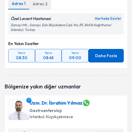
Adres
1
Adres
2
Özel Levent Hastanesi
Haritada Göster
Sanayi Mh., Sanayi, Eski Büyükdere Cad. No:39, 34416 Kağıthane/
İstanbul, Turkey
En Yakın Saatler
Yarın
Yarın
Yarın
Daha Fazla
08:30
08:45
09:00
Bölgenize yakın diğer uzmanlar
Uzm. Dr. İbrahim Yılmaz
Gastroenteroloji
İstanbul
, Küçükçekmece