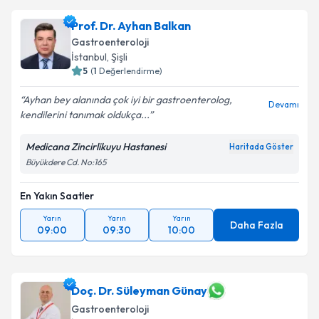
Prof. Dr. Ayhan Balkan
Gastroenteroloji
İstanbul
, Şişli
5
(
1
Değerlendirme)
Ayhan bey alanında çok iyi bir gastroenterolog,
Devamı
kendilerini tanımak oldukça...
Medicana Zincirlikuyu Hastanesi
Haritada Göster
Büyükdere Cd. No:165
En Yakın Saatler
Yarın
Yarın
Yarın
Daha Fazla
09:00
09:30
10:00
Doç. Dr. Süleyman Günay
Gastroenteroloji