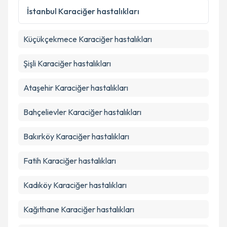
kapsamda işlenmesini kabul ediyorum.
İstanbul
Karaciğer hastalıkları
Küçükçekmece
Karaciğer hastalıkları
Takvim Talebini Gönder
Şişli
Karaciğer hastalıkları
Ataşehir
Karaciğer hastalıkları
Bahçelievler
Karaciğer hastalıkları
Bakırköy
Karaciğer hastalıkları
Fatih
Karaciğer hastalıkları
Kadıköy
Karaciğer hastalıkları
Kağıthane
Karaciğer hastalıkları