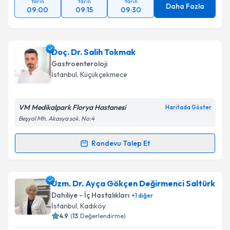
Yarın
Yarın
Yarın
Daha Fazla
09:00
09:15
09:30
Doç. Dr. Salih Tokmak
Gastroenteroloji
İstanbul
, Küçükçekmece
VM Medikalpark Florya Hastanesi
Haritada Göster
Beşyol Mh. Akasya sok. No:4
Randevu Talep Et
Randevu Takvimi Talebi
Doç. Dr. Salih Tokmak
için randevu takvimi talebi
Uzm. Dr. Ayça Gökçen Değirmenci Saltürk
oluşturun. Size bu uzmandan randevu almanız için bir
Dahiliye - İç Hastalıkları
+
1
diğer
takvim hazırlandığında e-posta ile bilgilendireceğiz.
İstanbul
, Kadıköy
4.9
(
13
Değerlendirme)
E-posta Adresiniz