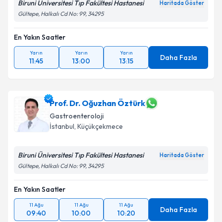
Biruni Üniversitesi Tıp Fakültesi Hastanesi
Haritada Göster
Gültepe, Halkalı Cd No: 99, 34295
En Yakın Saatler
Yarın
Yarın
Yarın
Daha Fazla
11:45
13:00
13:15
Prof. Dr. Oğuzhan Öztürk
Gastroenteroloji
İstanbul
, Küçükçekmece
Biruni Üniversitesi Tıp Fakültesi Hastanesi
Haritada Göster
Gültepe, Halkalı Cd No: 99, 34295
En Yakın Saatler
11 Ağu
11 Ağu
11 Ağu
Daha Fazla
09:40
10:00
10:20