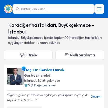
Doktor, klinik ara...
Karaciğer hastalıkları, Büyükçekmece -
İstanbul
İstanbul
Büyükçekmece
içinde toplam
10
Karaciğer hastalıkları
uygulayan doktor - uzman bulundu
Filtrele
Akıllı Sıralama
Doç. Dr. Serdar Durak
Gastroenteroloji
İstanbul
, Büyükçekmece
5
(
4
Değerlendirme)
İlginiz, güler yüzünüz ve açıklayıcı yaklaşımınız için çok
Devamı
teşekkür ederim....