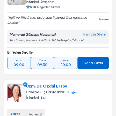
İstanbul
, Ataşehir
5
(
8
Değerlendirme)
Ilgili ve titizdi tum detaylala ilgilendi Cok memnun
Devamı
kaldim
Memorial Göztepe Hastanesi
Haritada Göster
Yeni Sahra, Karaman Cd No: 1, 34634 Ataşehir/İstanbul
En Yakın Saatler
Yarın
Yarın
Yarın
Daha Fazla
09:00
09:30
10:00
Uzm. Dr. Özdal Ersoy
Dahiliye - İç Hastalıkları
+
1
diğer
İstanbul
, Şişli
Adres
1
Adres
2