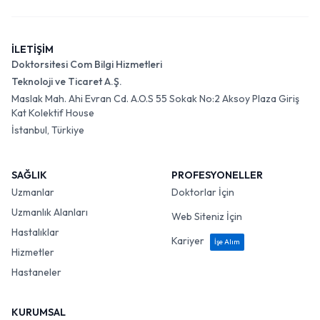
İLETİŞİM
Doktorsitesi Com Bilgi Hizmetleri
Teknoloji ve Ticaret A.Ş.
Maslak Mah. Ahi Evran Cd. A.O.S 55 Sokak No:2 Aksoy Plaza Giriş
Kat Kolektif House
İstanbul, Türkiye
SAĞLIK
PROFESYONELLER
Uzmanlar
Doktorlar İçin
Uzmanlık Alanları
Web Siteniz İçin
Hastalıklar
Kariyer
İşe Alım
Hizmetler
Hastaneler
KURUMSAL