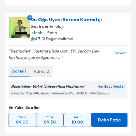
Dr. Öğr. Üyesi Sercan Kiremitçi
Gastroenteroloji
İstanbul
, Fatih
4.7
(
2
Değerlendirme)
Bezmialem Hastanesi’nde Uzm. Dr. Sercan Bey
Devamı
hastasıyla çok iyi ilgilenen,...
Adres
1
Adres
2
Bezmialem Vakıf Üniversitesi Hastanesi
Haritada Göster
İskender Paşa Mh, Adnan Menderes Blv., 34093 Fatih/İstanbul
En Yakın Saatler
Yarın
Yarın
Yarın
Daha Fazla
09:00
09:30
10:00