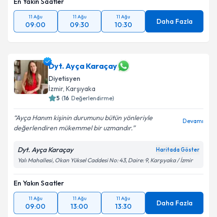
En Yakın Saatler
11 Ağu
11 Ağu
11 Ağu
Daha Fazla
09:00
09:30
10:30
Dyt. Ayça Karaçay
Diyetisyen
İzmir
, Karşıyaka
5
(
16
Değerlendirme)
Ayça Hanım kişinin durumunu bütün yönleriyle
Devamı
değerlendiren mükemmel bir uzmandır.
Dyt. Ayça Karaçay
Haritada Göster
Yalı Mahallesi, Okan Yüksel Caddesi No: 43, Daire: 9, Karşıyaka / İzmir
En Yakın Saatler
11 Ağu
11 Ağu
11 Ağu
Daha Fazla
09:00
13:00
13:30