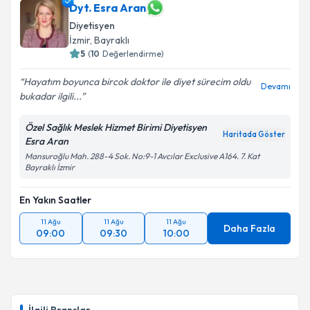
Dyt. Esra Aran
Diyetisyen
İzmir
, Bayraklı
5
(
10
Değerlendirme)
Hayatım boyunca bircok doktor ile diyet sürecim oldu
Devamı
bukadar ilgili...
Özel Sağlık Meslek Hizmet Birimi Diyetisyen
Haritada Göster
Esra Aran
Mansuroğlu Mah. 288-4 Sok. No:9-1 Avcılar Exclusive A164. 7. Kat
Bayraklı İzmir
En Yakın Saatler
11 Ağu
11 Ağu
11 Ağu
Daha Fazla
09:00
09:30
10:00