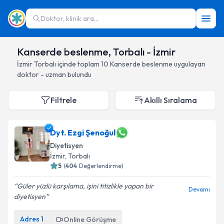
Doktor, klinik ara...
Kanserde beslenme, Torbalı - İzmir
İzmir
Torbalı
içinde toplam
10
Kanserde beslenme
uygulayan
doktor - uzman bulundu
Filtrele
Akıllı Sıralama
Dyt. Ezgi Şenoğul
Diyetisyen
İzmir
, Torbalı
5
(
404
Değerlendirme)
Güler yüzlü karşılama, işini titizlikle yapan bir
Devamı
diyetisyen
Adres
1
Online Görüşme