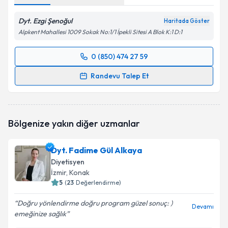
Dyt. Ezgi Şenoğul
Haritada Göster
Alpkent Mahallesi 1009 Sokak No:1/1 İpekli Sitesi A Blok K:1 D:1
0 (850) 474 27 59
Randevu Takvimi Talebi
Randevu Talep Et
Dyt. Ezgi Şenoğul
için randevu takvimi talebi
oluşturun. Size bu uzmandan randevu almanız için bir
takvim hazırlandığında e-posta ile bilgilendireceğiz.
Bölgenize yakın diğer uzmanlar
E-posta Adresiniz
Dyt. Fadime Gül Alkaya
Diyetisyen
İzmir
, Konak
5
(
23
Değerlendirme)
Kişisel verilerimin işlenmesine ilişkin
Aydınlatma
Metni
'ni okudum ve kişisel verilerimin belirtilen
Doğru yönlendirme doğru program güzel sonuç: )
kapsamda işlenmesini kabul ediyorum.
Devamı
emeğinize sağlık