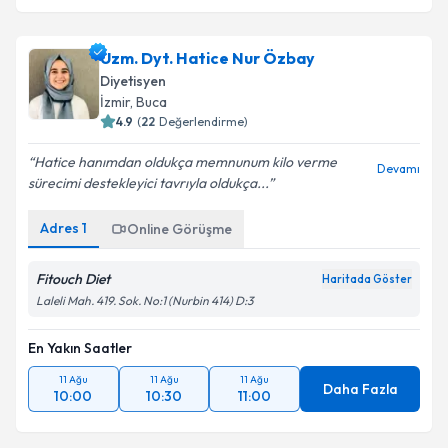
Uzm. Dyt. Hatice Nur Özbay
Diyetisyen
İzmir
, Buca
4.9
(
22
Değerlendirme)
Hatice hanımdan oldukça memnunum kilo verme
Devamı
sürecimi destekleyici tavrıyla oldukça...
Adres
1
Online Görüşme
Fitouch Diet
Haritada Göster
Laleli Mah. 419. Sok. No:1 (Nurbin 414) D:3
En Yakın Saatler
11 Ağu
11 Ağu
11 Ağu
Daha Fazla
10:00
10:30
11:00