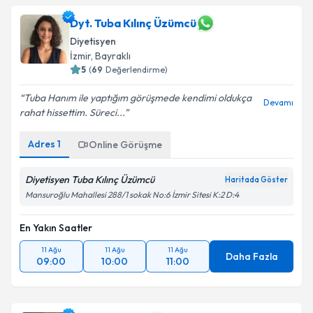
Dyt. Tuba Kılınç Üzümcü
Diyetisyen
İzmir
, Bayraklı
5
(
69
Değerlendirme)
Tuba Hanım ile yaptığım görüşmede kendimi oldukça
Devamı
rahat hissettim. Süreci...
Adres
1
Online Görüşme
Diyetisyen Tuba Kılınç Üzümcü
Haritada Göster
Mansuroğlu Mahallesi 288/1 sokak No:6 İzmir Sitesi K:2 D:4
En Yakın Saatler
11 Ağu
11 Ağu
11 Ağu
Daha Fazla
09:00
10:00
11:00