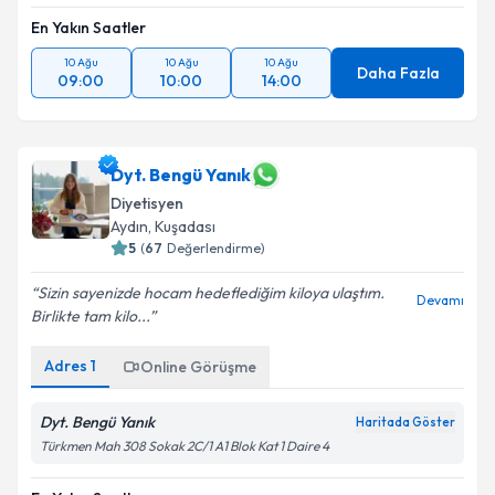
En Yakın Saatler
10 Ağu
10 Ağu
10 Ağu
Daha Fazla
09:00
10:00
14:00
Dyt. Bengü Yanık
Diyetisyen
Aydın
, Kuşadası
5
(
67
Değerlendirme)
Sizin sayenizde hocam hedeflediğim kiloya ulaştım.
Devamı
Birlikte tam kilo...
Adres
1
Online Görüşme
Dyt. Bengü Yanık
Haritada Göster
Türkmen Mah 308 Sokak 2C/1 A1 Blok Kat 1 Daire 4