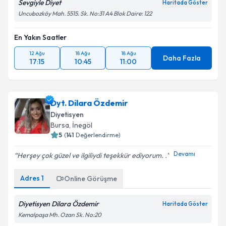
Sevgiyle Diyet
Haritada Göster
Uncubozköy Mah. 5515. Sk. No:31 A4 Blok Daire: 122
En Yakın Saatler
12 Ağu
18 Ağu
18 Ağu
Daha Fazla
17:15
10:45
11:00
Dyt. Dilara Özdemir
Diyetisyen
Bursa
, İnegöl
5
(
141
Değerlendirme)
Devamı
Herşey çok güzel ve ilgiliydi teşekkür ediyorum. .
Adres
1
Online Görüşme
Diyetisyen Dilara Özdemir
Haritada Göster
Kemalpaşa Mh. Ozan Sk. No:20