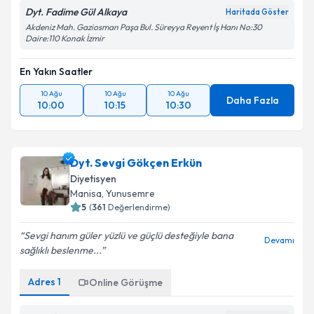
Dyt. Fadime Gül Alkaya
Takvim Talebini Gönder
Haritada Göster
Akdeniz Mah. Gaziosman Paşa Bul. Süreyya Reyent İş Hanı No:30
Daire:110 Konak İzmir
En Yakın Saatler
10 Ağu
10 Ağu
10 Ağu
Daha Fazla
10:00
10:15
10:30
Dyt. Sevgi Gökçen Erkün
Diyetisyen
Manisa
, Yunusemre
5
(
361
Değerlendirme)
Sevgi hanım güler yüzlü ve güçlü desteğiyle bana
Devamı
sağlıklı beslenme...
Adres
1
Online Görüşme