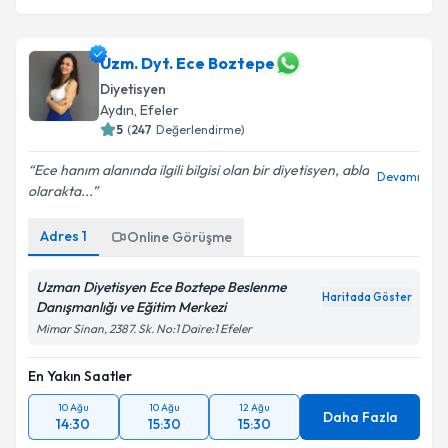
Uzm. Dyt. Ece Boztepe
Diyetisyen
Aydın
, Efeler
5
(
247
Değerlendirme)
Ece hanım alanında ilgili bilgisi olan bir diyetisyen, abla
Devamı
olarakta...
Adres
1
Online Görüşme
Uzman Diyetisyen Ece Boztepe Beslenme
Haritada Göster
Danışmanlığı ve Eğitim Merkezi
Mimar Sinan, 2387. Sk. No:1 Daire:1 Efeler
En Yakın Saatler
10 Ağu
10 Ağu
12 Ağu
Daha Fazla
14:30
15:30
15:30