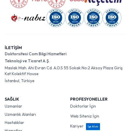
İLETİŞİM
Doktorsitesi Com Bilgi Hizmetleri
Teknoloji ve Ticaret A.Ş.
Maslak Mah. Ahi Evran Cd. A.O.S 55 Sokak No:2 Aksoy Plaza Giriş
Kat Kolektif House
İstanbul, Türkiye
SAĞLIK
PROFESYONELLER
Uzmanlar
Doktorlar İçin
Uzmanlık Alanları
Web Siteniz İçin
Hastalıklar
Kariyer
İşe Alım
Hizmetler