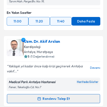
Tarım Mah. Perge Blv. No: 19,
En Yakın Saatler
11:00
11:20
11:40
Daha Fazla
Uzm. Dr. Akif Arslan
Kardiyoloji
Antalya
, Muratpaşa
5
(
1
Değerlendirme)
Yaklaşık yıl kadar önce kalp krizi geçirerek Antalya
Devamı
vakıf...
Medical Park Antalya Hastanesi
Haritada Göster
Fener, Tekelioğlu Cd. No:7
Randevu Talep Et
Randevu Takvimi Talebi