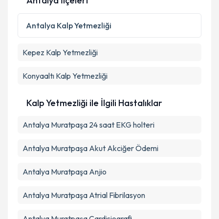
Antalya İlçeleri
Kişisel verilerimin işlenmesine ilişkin
Aydınlatma
Antalya
Kalp Yetmezliği
Metni
'ni okudum ve kişisel verilerimin belirtilen
kapsamda işlenmesini kabul ediyorum.
Kepez
Kalp Yetmezliği
Takvim Talebini Gönder
Konyaaltı
Kalp Yetmezliği
Kalp Yetmezliği ile İlgili Hastalıklar
Antalya Muratpaşa 24 saat EKG holteri
Antalya Muratpaşa Akut Akciğer Ödemi
Antalya Muratpaşa Anjio
Antalya Muratpaşa Atrial Fibrilasyon
Antalya Muratpaşa Cardisiografi