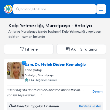
Doktor, klinik ara...
Kalp Yetmezliği, Muratpaşa - Antalya
Antalya
Muratpaşa
içinde toplam
4
Kalp Yetmezliği
uygulayan
doktor - uzman bulundu
Filtrele
Akıllı Sıralama
Uzm. Dr. Melek Didem Kemaloğlu
Kardiyoloji
Antalya
, Muratpaşa
5
(
3
Değerlendirme)
Beni hayata döndüren doktoruma minnettarım. . .
Devamı
sonsuz teşekkürler. ....
Özel Medstar Topçular Hastanesi
Haritada Göster