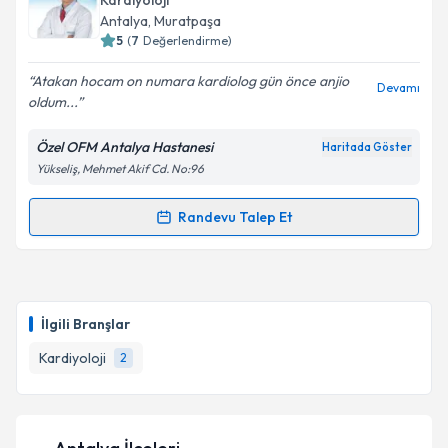
Kardiyoloji
Antalya
, Muratpaşa
E-posta Adresiniz
5
(
7
Değerlendirme)
Atakan hocam on numara kardiolog gün önce anjio
Devamı
oldum...
Kişisel verilerimin işlenmesine ilişkin
Aydınlatma
Özel OFM Antalya Hastanesi
Haritada Göster
Metni
'ni okudum ve kişisel verilerimin belirtilen
Yükseliş, Mehmet Akif Cd. No:96
kapsamda işlenmesini kabul ediyorum.
Randevu Talep Et
Randevu Takvimi Talebi
Takvim Talebini Gönder
Uzm. Dr. Atakan Yanıkoğlu
için randevu takvimi
talebi oluşturun. Size bu uzmandan randevu almanız
İlgili Branşlar
için bir takvim hazırlandığında e-posta ile
bilgilendireceğiz.
Kardiyoloji
2
E-posta Adresiniz