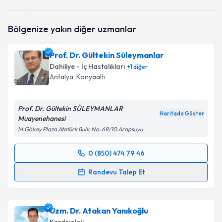
Uzm. Dr. Akif Arslan
için randevu takvimi talebi
Bölgenize yakın diğer uzmanlar
oluşturun. Size bu uzmandan randevu almanız için bir
takvim hazırlandığında e-posta ile bilgilendireceğiz.
Prof. Dr. Gültekin Süleymanlar
E-posta Adresiniz
Dahiliye - İç Hastalıkları
+
1
diğer
Antalya
, Konyaaltı
Prof. Dr. Gültekin SÜLEYMANLAR
Kişisel verilerimin işlenmesine ilişkin
Aydınlatma
Haritada Göster
Muayenehanesi
Metni
'ni okudum ve kişisel verilerimin belirtilen
kapsamda işlenmesini kabul ediyorum.
M.Gökay Plaza Atatürk Bulv. No: 69/10 Arapsuyu
0 (850) 474 79 46
Randevu Takvimi Talebi
Takvim Talebini Gönder
Randevu Talep Et
Prof. Dr. Gültekin Süleymanlar
için randevu takvimi
talebi oluşturun. Size bu uzmandan randevu almanız
Uzm. Dr. Atakan Yanıkoğlu
için bir takvim hazırlandığında e-posta ile
bilgilendireceğiz.