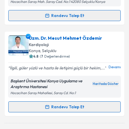
Hocacihan Saray Mah. Saray Cad. No:1 42080 Selçuklu/Konya
Randevu Talep Et
Randevu Takvimi Talebi
Prof. Dr. Şeref Ulucan
için randevu takvimi talebi
Uzm. Dr. Mesut Mehmet Özdemir
oluşturun. Size bu uzmandan randevu almanız için bir
Kardiyoloji
takvim hazırlandığında e-posta ile bilgilendireceğiz.
Konya
, Selçuklu
4.8
(
7
Değerlendirme)
E-posta Adresiniz
Devamı
İlgili, güler yüzlü ve hasta ile iletişimi güçlü bir hekim,...
Başkent Üniversitesi Konya Uygulama ve
Haritada Göster
Araştırma Hastanesi
Kişisel verilerimin işlenmesine ilişkin
Aydınlatma
Hocacihan Saray Mahallesi, Saray Cd. No:1
Metni
'ni okudum ve kişisel verilerimin belirtilen
kapsamda işlenmesini kabul ediyorum.
Randevu Talep Et
Randevu Takvimi Talebi
Takvim Talebini Gönder
Uzm. Dr. Mesut Mehmet Özdemir
için randevu