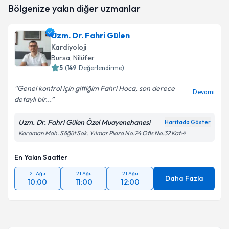
Bölgenize yakın diğer uzmanlar
takvimi talebi oluşturun. Size bu uzmandan randevu
almanız için bir takvim hazırlandığında e-posta ile
bilgilendireceğiz.
Uzm. Dr. Fahri Gülen
Kardiyoloji
E-posta Adresiniz
Bursa
, Nilüfer
5
(
149
Değerlendirme)
Genel kontrol için gittiğim Fahri Hoca, son derece
Devamı
detaylı bir...
Kişisel verilerimin işlenmesine ilişkin
Aydınlatma
Metni
'ni okudum ve kişisel verilerimin belirtilen
kapsamda işlenmesini kabul ediyorum.
Uzm. Dr. Fahri Gülen Özel Muayenehanesi
Haritada Göster
Karaman Mah. Söğüt Sok. Yılmar Plaza No:24 Ofis No:32 Kat:4
Takvim Talebini Gönder
En Yakın Saatler
21 Ağu
21 Ağu
21 Ağu
Daha Fazla
10:00
11:00
12:00