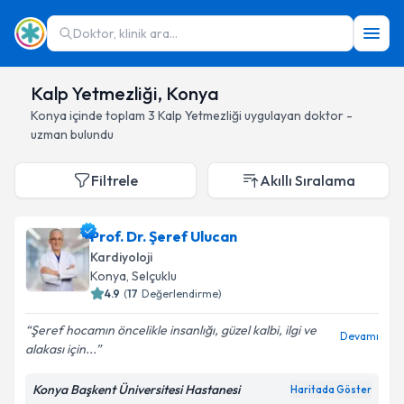
Doktor, klinik ara...
Kalp Yetmezliği, Konya
Konya
içinde toplam
3
Kalp Yetmezliği
uygulayan doktor -
uzman bulundu
Filtrele
Akıllı Sıralama
Prof. Dr. Şeref Ulucan
Kardiyoloji
Konya
, Selçuklu
4.9
(
17
Değerlendirme)
Şeref hocamın öncelikle insanlığı, güzel kalbi, ilgi ve
Devamı
alakası için...
Konya Başkent Üniversitesi Hastanesi
Haritada Göster