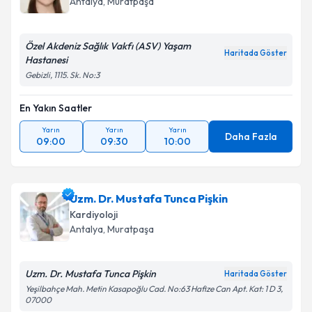
Antalya
,
Muratpaşa
Özel Akdeniz Sağlık Vakfı (ASV) Yaşam
Haritada Göster
Hastanesi
Gebizli, 1115. Sk. No:3
En Yakın Saatler
Yarın
Yarın
Yarın
Daha Fazla
09:00
09:30
10:00
Uzm. Dr. Mustafa Tunca Pişkin
Kardiyoloji
Antalya
,
Muratpaşa
Uzm. Dr. Mustafa Tunca Pişkin
Haritada Göster
Yeşilbahçe Mah. Metin Kasapoğlu Cad. No:63 Hafize Can Apt. Kat: 1 D 3,
07000