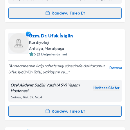
Kişisel verilerimin işlenmesine ilişkin
Aydınlatma
Metni
'ni okudum ve kişisel verilerimin belirtilen
kapsamda işlenmesini kabul ediyorum.
Randevu Talep Et
Randevu Takvimi Talebi
Takvim Talebini Gönder
Doç. Dr. İsmail Ateş
için randevu takvimi talebi
Uzm. Dr. Ufuk İyigün
oluşturun. Size bu uzmandan randevu almanız için bir
Kardiyoloji
takvim hazırlandığında e-posta ile bilgilendireceğiz.
Antalya
,
Muratpaşa
5
(
2
Değerlendirme)
E-posta Adresiniz
Anneannemin kalp rahatsızlığı sürecinde doktorumuz
Devamı
Ufuk İygün’ün ilgisi, yaklaşımı ve...
Özel Akdeniz Sağlık Vakfı (ASV) Yaşam
Kişisel verilerimin işlenmesine ilişkin
Aydınlatma
Haritada Göster
Hastanesi
Metni
'ni okudum ve kişisel verilerimin belirtilen
Gebizli, 1116. Sk. No:4
kapsamda işlenmesini kabul ediyorum.
Randevu Talep Et
Randevu Takvimi Talebi
Takvim Talebini Gönder