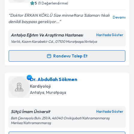
5
(
1
Değerlendirme)
E-posta Adresiniz
Doktor ERKAN KÖKLÜ Size minnettarız %damarı tıkalı
Devamı
denildi baypass gerekiyor...
Antalya Eğıtım Ve Araştirma Hastanesı
Haritada Göster
Kişisel verilerimin işlenmesine ilişkin
Aydınlatma
Varlık, Kazım Karabekir Cd., 07100 Muratpaşa/Antalya
Metni
'ni okudum ve kişisel verilerimin belirtilen
kapsamda işlenmesini kabul ediyorum.
Randevu Talep Et
Randevu Takvimi Talebi
Takvim Talebini Gönder
Dr. Erkan Köklü
için randevu takvimi talebi oluşturun.
Dr. Abdullah Sökmen
Size bu uzmandan randevu almanız için bir takvim
Kardiyoloji
hazırlandığında e-posta ile bilgilendireceğiz.
Antalya
,
Muratpaşa
E-posta Adresiniz
Sütçü İmam Üniversit
Haritada Göster
Batı Çevreyolu Bulv. 251/A, 46040 Onikişubat/Kahramanmaraş
Merkez/Kahramanmaraş
Kişisel verilerimin işlenmesine ilişkin
Aydınlatma