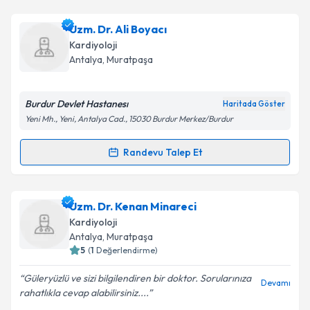
kapsamda işlenmesini kabul ediyorum.
Dr. Özgen Şafak
için randevu takvimi talebi
Uzm. Dr. Ali Boyacı
oluşturun. Size bu uzmandan randevu almanız için bir
Takvim Talebini Gönder
Kardiyoloji
takvim hazırlandığında e-posta ile bilgilendireceğiz.
Antalya
,
Muratpaşa
E-posta Adresiniz
Burdur Devlet Hastanesı
Haritada Göster
Yeni Mh., Yeni, Antalya Cad., 15030 Burdur Merkez/Burdur
Kişisel verilerimin işlenmesine ilişkin
Aydınlatma
Randevu Talep Et
Randevu Takvimi Talebi
Metni
'ni okudum ve kişisel verilerimin belirtilen
kapsamda işlenmesini kabul ediyorum.
Uzm. Dr. Ali Boyacı
için randevu takvimi talebi
Uzm. Dr. Kenan Minareci
oluşturun. Size bu uzmandan randevu almanız için bir
Takvim Talebini Gönder
Kardiyoloji
takvim hazırlandığında e-posta ile bilgilendireceğiz.
Antalya
,
Muratpaşa
5
(
1
Değerlendirme)
E-posta Adresiniz
Güleryüzlü ve sizi bilgilendiren bir doktor. Sorularınıza
Devamı
rahatlıkla cevap alabilirsiniz....