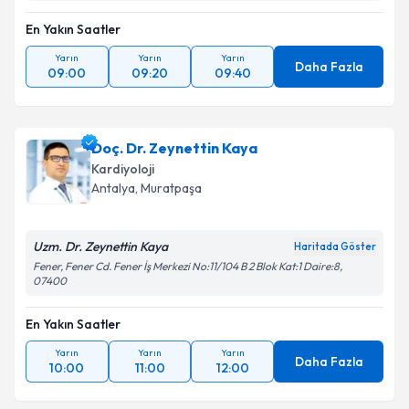
En Yakın Saatler
Yarın
Yarın
Yarın
Daha Fazla
09:00
09:20
09:40
Doç. Dr. Zeynettin Kaya
Kardiyoloji
Antalya
,
Muratpaşa
Uzm. Dr. Zeynettin Kaya
Haritada Göster
Fener, Fener Cd. Fener İş Merkezi No:11/104 B 2 Blok Kat:1 Daire:8,
07400
En Yakın Saatler
Yarın
Yarın
Yarın
Daha Fazla
10:00
11:00
12:00