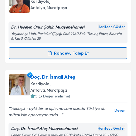
Kardiyoloji
takvim hazırlandığında e-posta ile bilgilendireceğiz.
Takvim Talebini Gönder
Antalya
,
Muratpaşa
E-posta Adresiniz
Dr. Hüseyin Onur Şahin Muayenehanesi
Haritada Göster
Yeşilbahçe Mah. Portakal Çiçeği Cad. 1460 Sok. Turunç Plaza, Bina No
6, Kat 3, Ofis No 25
Kişisel verilerimin işlenmesine ilişkin
Aydınlatma
Randevu Talep Et
Metni
'ni okudum ve kişisel verilerimin belirtilen
Randevu Takvimi Talebi
kapsamda işlenmesini kabul ediyorum.
Uzm. Dr. Hüseyin Onur Şahin
için randevu takvimi
Doç. Dr. İsmail Ateş
Takvim Talebini Gönder
talebi oluşturun. Size bu uzmandan randevu almanız
Kardiyoloji
için bir takvim hazırlandığında e-posta ile
Antalya
,
Muratpaşa
bilgilendireceğiz.
5
(
3
Değerlendirme)
E-posta Adresiniz
Yaklaşık - aylık bir araştırma sonrasında Türkiye'de
Devamı
mitral klip operasyonunda...
Doç. Dr. İsmail Ateş Muayenehanesi
Haritada Göster
Fener, Fener Cd. Fener iş merkezi B2 Blok No:11/204 Daire:12,, 07160