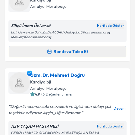
Takvim Talebini Gönder
Kardiyoloji
için bir takvim hazırlandığında e-posta ile
Antalya
,
Muratpaşa
bilgilendireceğiz.
E-posta Adresiniz
Sütçü İmam Üniversit
Haritada Göster
Batı Çevreyolu Bulv. 251/A, 46040 Onikişubat/Kahramanmaraş
Merkez/Kahramanmaraş
Randevu Talep Et
Kişisel verilerimin işlenmesine ilişkin
Aydınlatma
Randevu Takvimi Talebi
Metni
'ni okudum ve kişisel verilerimin belirtilen
kapsamda işlenmesini kabul ediyorum.
Dr. Mehmet Akgüngör
için randevu takvimi talebi
Uzm. Dr. Mehmet Doğru
oluşturun. Size bu uzmandan randevu almanız için bir
Kardiyoloji
Takvim Talebini Gönder
takvim hazırlandığında e-posta ile bilgilendireceğiz.
Antalya
,
Muratpaşa
4.9
(
3
Değerlendirme)
E-posta Adresiniz
Değerli hocama sabrı,nezaketi ve ilgisinden dolayı çok
Devamı
teşekkür ediyoruz.Ayşin_Uğur özdemir.
ASV YAŞAM HASTANESİ
Haritada Göster
Kişisel verilerimin işlenmesine ilişkin
Aydınlatma
GEBİZLİ MAH. 116 SOKAK NO:+ MURATPAŞA ANTALYA
Metni
'ni okudum ve kişisel verilerimin belirtilen