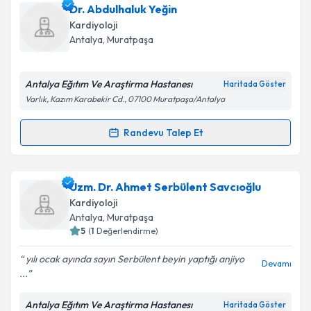
Uzm. Dr. Ufuk İyigün
için randevu takvimi talebi
Dr. Abdulhaluk Yeğin
oluşturun. Size bu uzmandan randevu almanız için bir
Kardiyoloji
takvim hazırlandığında e-posta ile bilgilendireceğiz.
Antalya
,
Muratpaşa
E-posta Adresiniz
Antalya Eğıtım Ve Araştirma Hastanesı
Haritada Göster
Varlık, Kazım Karabekir Cd., 07100 Muratpaşa/Antalya
Kişisel verilerimin işlenmesine ilişkin
Aydınlatma
Randevu Talep Et
Randevu Takvimi Talebi
Metni
'ni okudum ve kişisel verilerimin belirtilen
kapsamda işlenmesini kabul ediyorum.
Dr. Abdulhaluk Yeğin
için randevu takvimi talebi
Uzm. Dr. Ahmet Serbülent Savcıoğlu
oluşturun. Size bu uzmandan randevu almanız için bir
Takvim Talebini Gönder
Kardiyoloji
takvim hazırlandığında e-posta ile bilgilendireceğiz.
Antalya
,
Muratpaşa
5
(
1
Değerlendirme)
E-posta Adresiniz
yılı ocak ayında sayın Serbülent beyin yaptığı anjiyo
Devamı
...
Antalya Eğıtım Ve Araştirma Hastanesı
Haritada Göster
Kişisel verilerimin işlenmesine ilişkin
Aydınlatma