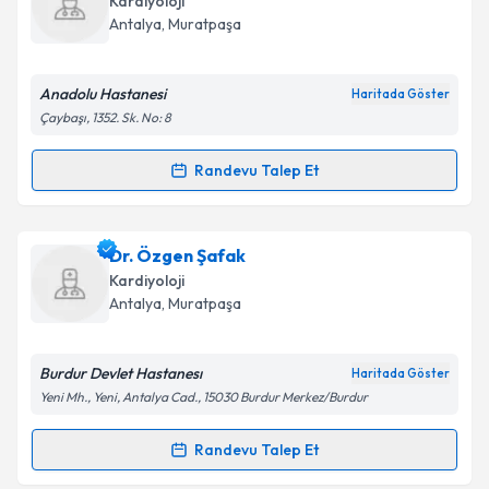
Kardiyoloji
takvim hazırlandığında e-posta ile bilgilendireceğiz.
Antalya
,
Muratpaşa
E-posta Adresiniz
Anadolu Hastanesi
Haritada Göster
Çaybaşı, 1352. Sk. No: 8
Kişisel verilerimin işlenmesine ilişkin
Aydınlatma
Randevu Talep Et
Randevu Takvimi Talebi
Metni
'ni okudum ve kişisel verilerimin belirtilen
kapsamda işlenmesini kabul ediyorum.
Uzm. Dr. Murat Esin
için randevu takvimi talebi
Dr. Özgen Şafak
oluşturun. Size bu uzmandan randevu almanız için bir
Takvim Talebini Gönder
Kardiyoloji
takvim hazırlandığında e-posta ile bilgilendireceğiz.
Antalya
,
Muratpaşa
E-posta Adresiniz
Burdur Devlet Hastanesı
Haritada Göster
Yeni Mh., Yeni, Antalya Cad., 15030 Burdur Merkez/Burdur
Kişisel verilerimin işlenmesine ilişkin
Aydınlatma
Randevu Talep Et
Randevu Takvimi Talebi
Metni
'ni okudum ve kişisel verilerimin belirtilen