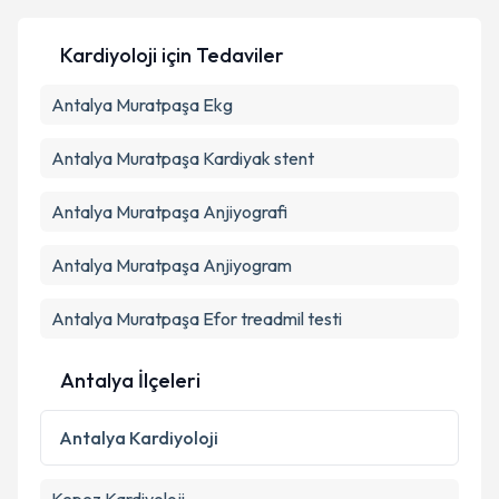
bilgilendireceğiz.
Kardiyoloji
için Tedaviler
E-posta Adresiniz
Antalya Muratpaşa Ekg
Antalya Muratpaşa Kardiyak stent
Kişisel verilerimin işlenmesine ilişkin
Aydınlatma
Metni
'ni okudum ve kişisel verilerimin belirtilen
Antalya Muratpaşa Anjiyografi
kapsamda işlenmesini kabul ediyorum.
Antalya Muratpaşa Anjiyogram
Takvim Talebini Gönder
Antalya Muratpaşa Efor treadmil testi
Antalya İlçeleri
Antalya
Kardiyoloji