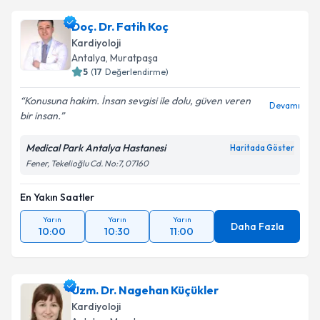
Doç. Dr. Fatih Koç
Kardiyoloji
Antalya
,
Muratpaşa
5
(
17
Değerlendirme)
Konusuna hakim. İnsan sevgisi ile dolu, güven veren
Devamı
bir insan.
Medical Park Antalya Hastanesi
Haritada Göster
Fener, Tekelioğlu Cd. No:7, 07160
En Yakın Saatler
Yarın
Yarın
Yarın
Daha Fazla
10:00
10:30
11:00
Uzm. Dr. Nagehan Küçükler
Kardiyoloji