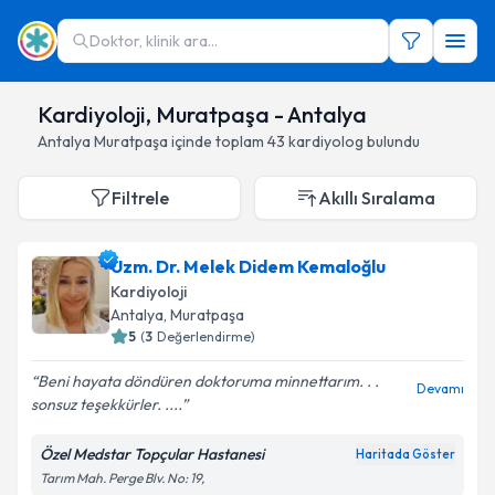
Doktor, klinik ara...
Kardiyoloji, Muratpaşa - Antalya
Antalya
Muratpaşa
içinde toplam
43
kardiyolog
bulundu
Filtrele
Akıllı Sıralama
Uzm. Dr. Melek Didem Kemaloğlu
Kardiyoloji
Antalya
,
Muratpaşa
5
(
3
Değerlendirme)
Beni hayata döndüren doktoruma minnettarım. . .
Devamı
sonsuz teşekkürler. ....
Özel Medstar Topçular Hastanesi
Haritada Göster
Tarım Mah. Perge Blv. No: 19,