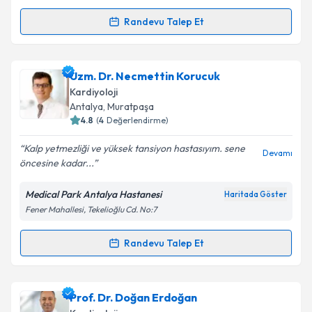
Randevu Talep Et
Randevu Takvimi Talebi
Uzm. Dr. Mustafa Tunca Pişkin
için randevu takvimi
Uzm. Dr. Necmettin Korucuk
talebi oluşturun. Size bu uzmandan randevu almanız
Kardiyoloji
için bir takvim hazırlandığında e-posta ile
Antalya
,
Muratpaşa
bilgilendireceğiz.
4.8
(
4
Değerlendirme)
E-posta Adresiniz
Kalp yetmezliği ve yüksek tansiyon hastasıyım. sene
Devamı
öncesine kadar...
Medical Park Antalya Hastanesi
Haritada Göster
Fener Mahallesi, Tekelioğlu Cd. No:7
Kişisel verilerimin işlenmesine ilişkin
Aydınlatma
Metni
'ni okudum ve kişisel verilerimin belirtilen
kapsamda işlenmesini kabul ediyorum.
Randevu Talep Et
Randevu Takvimi Talebi
Takvim Talebini Gönder
Uzm. Dr. Necmettin Korucuk
için randevu takvimi
Prof. Dr. Doğan Erdoğan
talebi oluşturun. Size bu uzmandan randevu almanız