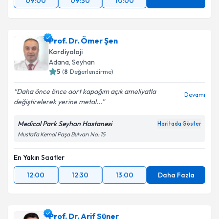
09:00
09:30
10:00
Prof. Dr. Ömer Şen
Kardiyoloji
Adana
, Seyhan
5
(
8
Değerlendirme)
Daha önce önce aort kapağım açık ameliyatla
Devamı
değiştirelerek yerine metal...
Medical Park Seyhan Hastanesi
Haritada Göster
Mustafa Kemal Paşa Bulvarı No: 15
En Yakın Saatler
12:00
12:30
13:00
Daha Fazla
Prof. Dr. Arif Süner