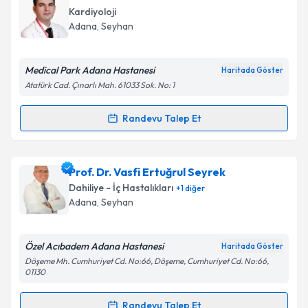
Kardiyoloji
Adana
, Seyhan
Medical Park Adana Hastanesi
Haritada Göster
Atatürk Cad. Çınarlı Mah. 61033 Sok. No: 1
Randevu Talep Et
Randevu Takvimi Talebi
Prof. Dr. Arif Süner
için randevu takvimi talebi
Prof. Dr. Vasfi Ertuğrul Seyrek
oluşturun. Size bu uzmandan randevu almanız için bir
Dahiliye - İç Hastalıkları
+
1
diğer
takvim hazırlandığında e-posta ile bilgilendireceğiz.
Adana
, Seyhan
E-posta Adresiniz
Özel Acıbadem Adana Hastanesi
Haritada Göster
Döşeme Mh. Cumhuriyet Cd. No:66, Döşeme, Cumhuriyet Cd. No:66,
01130
Kişisel verilerimin işlenmesine ilişkin
Aydınlatma
Randevu Talep Et
Metni
'ni okudum ve kişisel verilerimin belirtilen