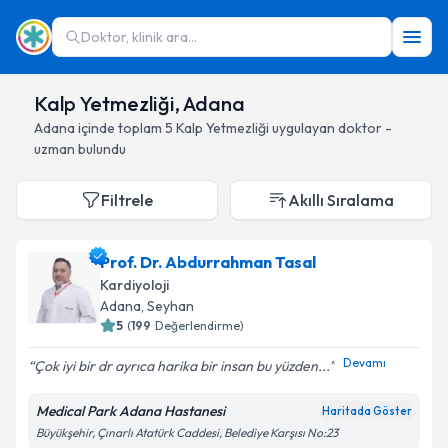
Doktor, klinik ara...
Kalp Yetmezliği, Adana
Adana
içinde toplam
5
Kalp Yetmezliği
uygulayan doktor -
uzman bulundu
Filtrele
Akıllı Sıralama
Prof. Dr. Abdurrahman Tasal
Kardiyoloji
Adana
, Seyhan
5
(
199
Değerlendirme)
Devamı
Çok iyi bir dr ayrıca harika bir insan bu yüzden...
Medical Park Adana Hastanesi
Haritada Göster
Büyükşehir, Çınarlı Atatürk Caddesi, Belediye Karşısı No:23