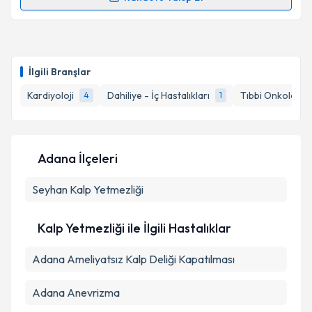
Randevu Takvimi Talebi
kapsamda işlenmesini kabul ediyorum.
Prof. Dr. Vasfi Ertuğrul Seyrek
için randevu takvimi
Takvim Talebini Gönder
talebi oluşturun. Size bu uzmandan randevu almanız
İlgili Branşlar
için bir takvim hazırlandığında e-posta ile
bilgilendireceğiz.
Kardiyoloji
Dahiliye - İç Hastalıkları
Tıbbi Onkoloji
4
1
E-posta Adresiniz
Adana İlçeleri
Seyhan
Kişisel verilerimin işlenmesine ilişkin
Kalp Yetmezliği
Aydınlatma
Metni
'ni okudum ve kişisel verilerimin belirtilen
kapsamda işlenmesini kabul ediyorum.
Kalp Yetmezliği ile İlgili Hastalıklar
Adana Ameliyatsız Kalp Deliği Kapatılması
Takvim Talebini Gönder
Adana Anevrizma