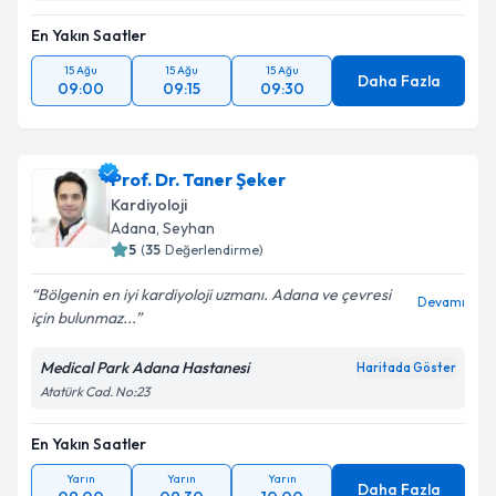
En Yakın Saatler
15 Ağu
15 Ağu
15 Ağu
Daha Fazla
09:00
09:15
09:30
Prof. Dr. Taner Şeker
Kardiyoloji
Adana
, Seyhan
5
(
35
Değerlendirme)
Bölgenin en iyi kardiyoloji uzmanı. Adana ve çevresi
Devamı
için bulunmaz...
Medical Park Adana Hastanesi
Haritada Göster
Atatürk Cad. No:23
En Yakın Saatler
Yarın
Yarın
Yarın
Daha Fazla