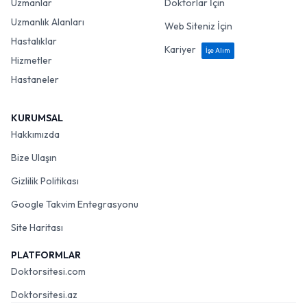
Uzmanlar
Doktorlar İçin
Uzmanlık Alanları
Web Siteniz İçin
Hastalıklar
Kariyer
İşe Alım
Hizmetler
Hastaneler
KURUMSAL
Hakkımızda
Bize Ulaşın
Gizlilik Politikası
Google Takvim Entegrasyonu
Site Haritası
PLATFORMLAR
Doktorsitesi.com
Doktorsitesi.az