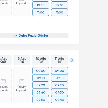
palıdır
kapalıdır
10:30
10:30
11:00
11:00
Daha Fazla Göster
8 Ağu
9 Ağu
10 Ağu
11 Ağu
Cmt
Paz
Pzt
Sal
09:00
09:00
09:10
09:10
09:20
09:20
Takvim
Takvim
palıdır
kapalıdır
09:40
09:30
09:50
09:40