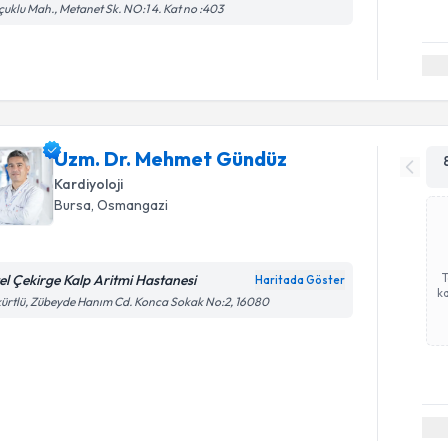
çuklu Mah., Metanet Sk. NO:1 4. Kat no :403
Uzm. Dr. Mehmet Gündüz
Kardiyoloji
Bursa
, Osmangazi
el Çekirge Kalp Aritmi Hastanesi
Haritada Göster
ka
ürtlü, Zübeyde Hanım Cd. Konca Sokak No:2, 16080