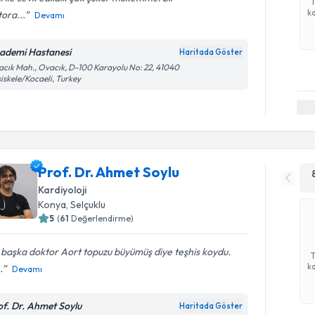
ka
ora...
Devamı
ademi Hastanesi
Haritada Göster
cık Mah., Ovacık, D-100 Karayolu No: 22, 41040
iskele/Kocaeli, Turkey
Prof. Dr. Ahmet Soylu
Kardiyoloji
Konya
, Selçuklu
5
(
61
Değerlendirme)
 başka doktor Aort topuzu büyümüş diye teşhis koydu.
ka
.
Devamı
of. Dr. Ahmet Soylu
Haritada Göster