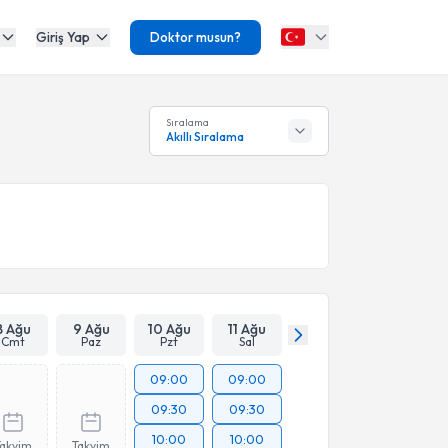
Giriş Yap
Doktor musun?
Sıralama
Akıllı Sıralama
8 Ağu
9 Ağu
10 Ağu
11 Ağu
Cmt
Paz
Pzt
Sal
09:00
09:00
09:30
09:30
10:00
10:00
Takvim
Takvim