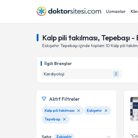
Uzmanlar
Klin
Kalp pili takılması, Tepebaşı - 
Eskişehir
Tepebaşı
içinde toplam
10
Kalp pili takıl
İlgili Branşlar
Kardiyoloji
2
Aktif Filtreler
Kalp pili takılması
Eskişehir
Tepebaşı
Cok
Şehir
Eskişehir