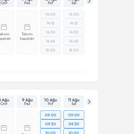
Cmt
Paz
Pzt
Sal
14:00
14:00
14:15
14:15
14:30
14:30
Takvim
Takvim
palıdır
kapalıdır
14:45
14:45
15:00
15:00
8 Ağu
9 Ağu
10 Ağu
11 Ağu
Cmt
Paz
Pzt
Sal
09:00
09:00
09:30
09:30
10:00
10:00