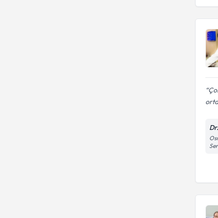
Çok
ort
Dr
Osm
Ser