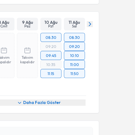
8 Ağu
9 Ağu
10 Ağu
11 Ağu
Cmt
Paz
Pzt
Sal
08:30
08:30
09:20
09:20
09:45
10:10
Takvim
Takvim
palıdır
kapalıdır
10:35
11:00
11:15
11:50
Daha Fazla Göster
akvimi Talebi
Fahrettin Uysal
için randevu takvimi talebi oluşturun.
andan randevu almanız için bir takvim