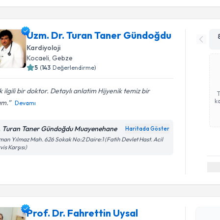
Uzm. Dr. Turan Taner Gündoğdu
Kardiyoloji
Kocaeli
, Gebze
5
(
143
Değerlendirme)
 ilgili bir doktor. Detaylı anlatim Hijyenik temiz bir
ka
am.
Devamı
. Turan Taner Gündoğdu Muayenehane
Haritada Göster
an Yılmaz Mah. 626 Sokak No:2 Daire:1 (Fatih Devlet Hast. Acil
vis Karşısı)
Randevu T
Prof. Dr. 
Prof. Dr. Fahrettin Uysal
Size bu uzm