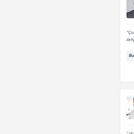
Çok
ilet
Bu
aci