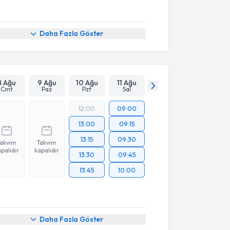
Daha Fazla Göster
8 Ağu
9 Ağu
10 Ağu
11 Ağu
Cmt
Paz
Pzt
Sal
12:00
09:00
13:00
09:15
13:15
09:30
Takvim
Takvim
palıdır
kapalıdır
13:30
09:45
13:45
10:00
Daha Fazla Göster