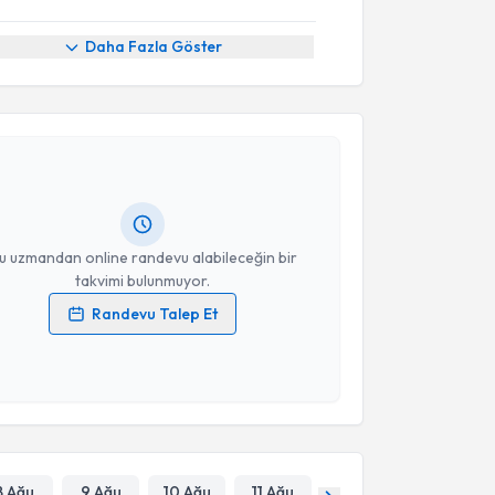
Daha Fazla Göster
akvimi Talebi
et Furkan Özen
için randevu takvimi talebi
Size bu uzmandan randevu almanız için bir takvim
ında e-posta ile bilgilendireceğiz.
resiniz
u uzmandan online randevu alabileceğin bir
takvimi bulunmuyor.
Randevu Talep Et
 verilerimin işlenmesine ilişkin
Aydınlatma Metni
'ni
 ve kişisel verilerimin belirtilen kapsamda
esini kabul ediyorum.
Takvim Talebini Gönder
8 Ağu
9 Ağu
10 Ağu
11 Ağu