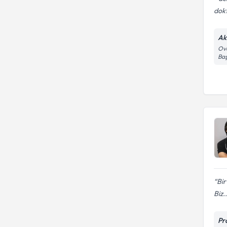
dokt
Ak
Ova
Baş
Bir
Biz..
Pr