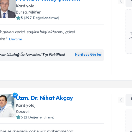
Kardiyoloji
Bursa
, Nilüfer
5
(
297
Değerlendirme)
 güven verici, sağlıklı bilgi aktarımı, güzel
ka
işim
Devamı
rsa Uludağ Üniversitesi Tıp Fakültesi
Haritada Göster
Uzm. Dr. Nihat Akçay
Kardiyoloji
Kocaeli
5
(
2
Değerlendirme)
l ile sevk edildik çok şükür mükemmel bir