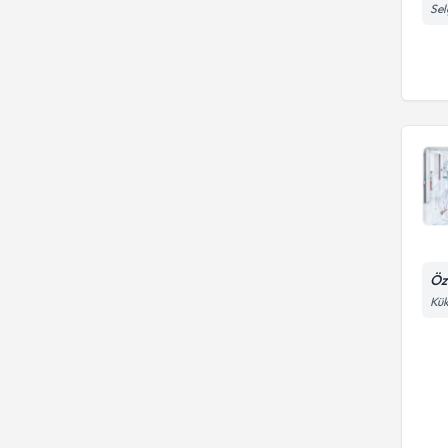
Sel
Öz
Kük