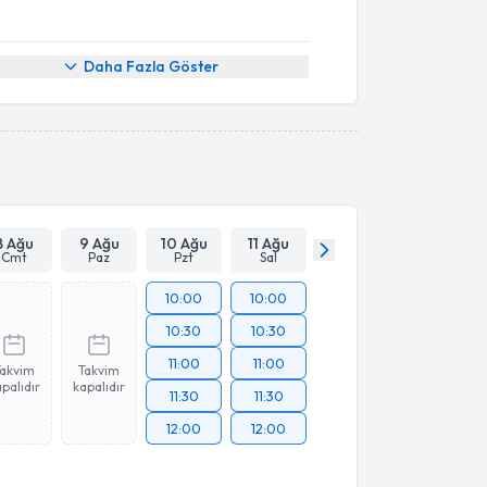
Daha Fazla Göster
8 Ağu
9 Ağu
10 Ağu
11 Ağu
Cmt
Paz
Pzt
Sal
10:00
10:00
10:30
10:30
11:00
11:00
Takvim
Takvim
palıdır
kapalıdır
11:30
11:30
12:00
12:00