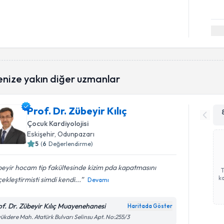
enize yakın diğer uzmanlar
Prof. Dr. Zübeyir Kılıç
Çocuk Kardiyolojisi
Eskişehir
, Odunpazarı
5
(
6
Değerlendirme)
eyir hocam tip fakültesinde kizim pda kapatmasını
ka
ekleştirmisti simdi kendi...
Devamı
of. Dr. Zübeyir Kılıç Muayenehanesi
Haritada Göster
ükdere Mah. Atatürk Bulvarı Selinsu Apt. No:255/3