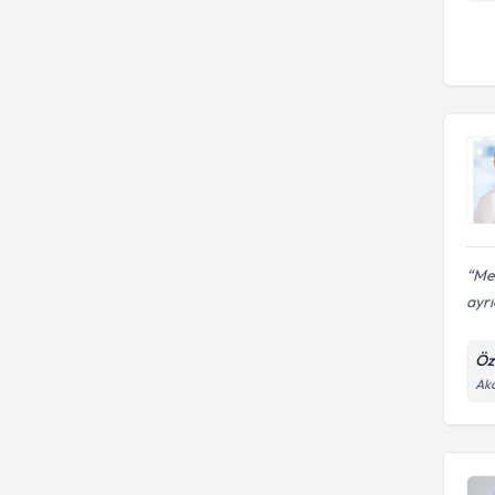
onarımı
Me
ayrı
Öz
Aka