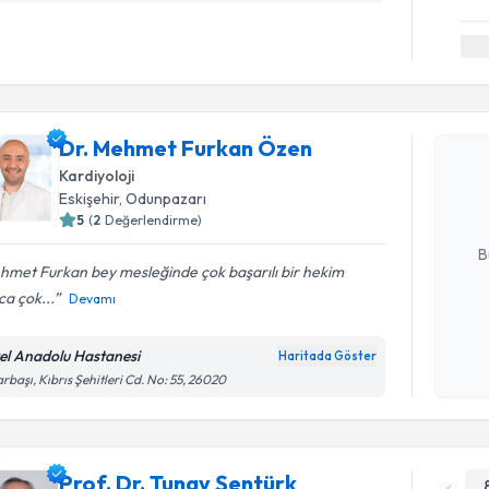
Randevu T
Dr. Mehm
Dr. Mehmet Furkan Özen
oluşturun. 
Kardiyoloji
hazırlandığ
Eskişehir
, Odunpazarı
5
(
2
Değerlendirme)
E-posta Ad
B
hmet Furkan bey mesleğinde çok başarılı bir hekim
ca çok...
Devamı
Kişisel
okudum
el Anadolu Hastanesi
Haritada Göster
işlenm
rbaşı, Kıbrıs Şehitleri Cd. No: 55, 26020
Prof. Dr. Tunay Şentürk