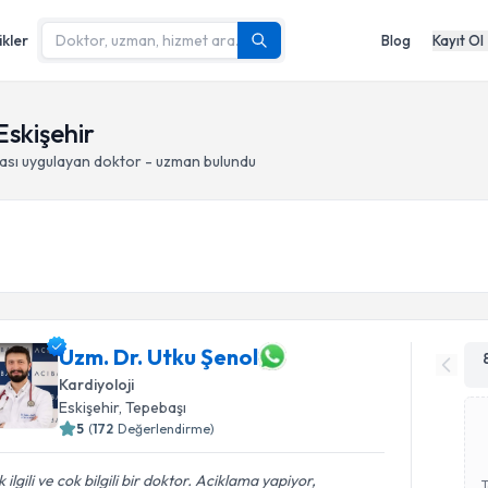
ikler
Blog
Kayıt Ol
Eskişehir
ması
uygulayan doktor - uzman bulundu
Uzm. Dr. Utku Şenol
Kardiyoloji
Eskişehir
, Tepebaşı
5
(
172
Değerlendirme)
 ilgili ve cok bilgili bir doktor. Aciklama yapiyor,