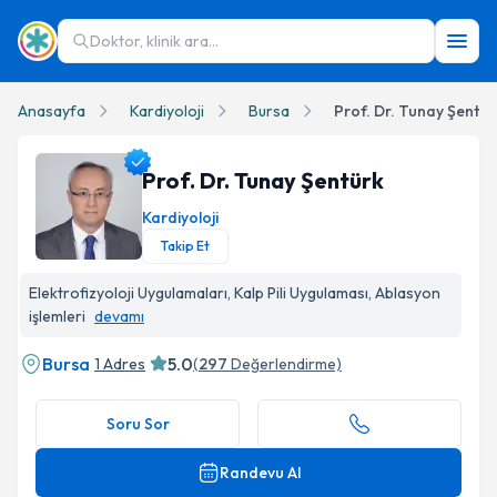
Doktor, klinik ara...
Anasayfa
Kardiyoloji
Bursa
Prof. Dr. Tunay Şentür
Prof. Dr. Tunay Şentürk
Kardiyoloji
Takip Et
Prof. Dr. Tunay Şentürk Profil Fotoğrafı
Elektrofizyoloji Uygulamaları, Kalp Pili Uygulaması, Ablasyon
işlemleri
devamı
Bursa
5.0
1 Adres
(
297
Değerlendirme)
Soru Sor
Randevu Al