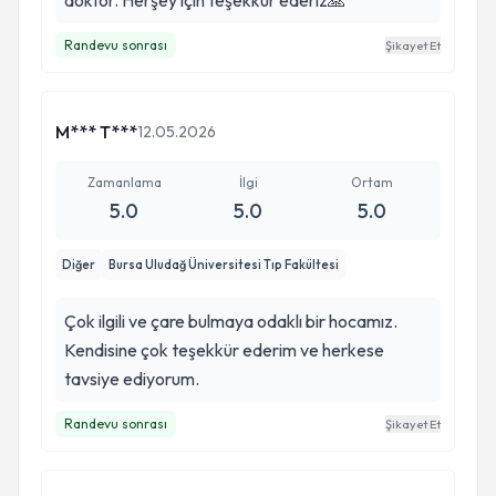
doktor. Herşey için teşekkür ederiz🙏
Randevu sonrası
Şikayet Et
M*** T***
12.05.2026
Zamanlama
İlgi
Ortam
5.0
5.0
5.0
Diğer
Bursa Uludağ Üniversitesi Tıp Fakültesi
Çok ilgili ve çare bulmaya odaklı bir hocamız.
Kendisine çok teşekkür ederim ve herkese
tavsiye ediyorum.
Randevu sonrası
Şikayet Et