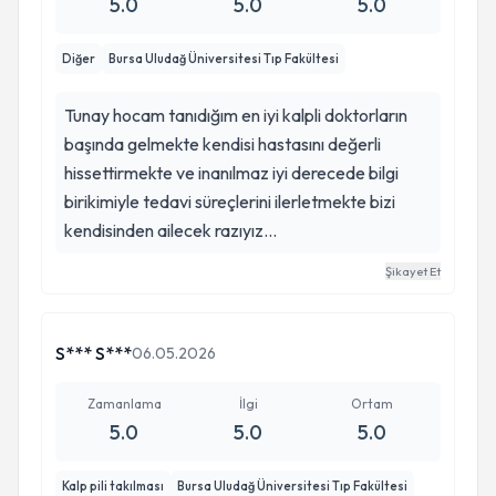
5.0
5.0
5.0
Diğer
Bursa Uludağ Üniversitesi Tıp Fakültesi
Tunay hocam tanıdığım en iyi kalpli doktorların
başında gelmekte kendisi hastasını değerli
hissettirmekte ve inanılmaz iyi derecede bilgi
birikimiyle tedavi süreçlerini ilerletmekte bizi
kendisinden ailecek razıyız…
Şikayet Et
S*** S***
06.05.2026
Zamanlama
İlgi
Ortam
5.0
5.0
5.0
Kalp pili takılması
Bursa Uludağ Üniversitesi Tıp Fakültesi