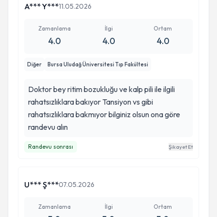
A*** Y***
11.05.2026
Zamanlama
İlgi
Ortam
4.0
4.0
4.0
Diğer
Bursa Uludağ Üniversitesi Tıp Fakültesi
Doktor bey ritim bozukluğu ve kalp pili ile ilgili
rahatsızlıklara bakıyor Tansiyon vs gibi
rahatsızlıklara bakmıyor bilginiz olsun ona göre
randevu alın
Randevu sonrası
Şikayet Et
U*** Ş***
07.05.2026
Zamanlama
İlgi
Ortam