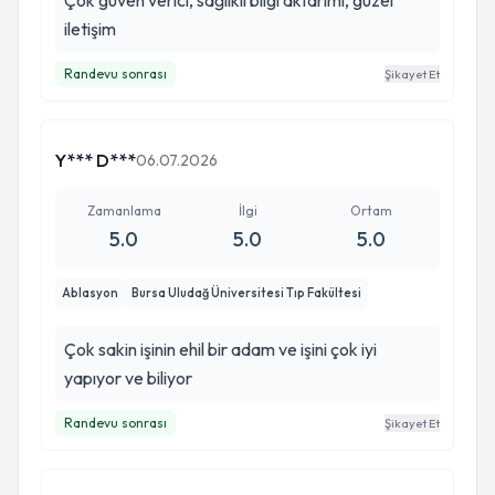
Çok güven verici, sağlıklı bilgi aktarımı, güzel
iletişim
Randevu sonrası
Şikayet Et
Y*** D***
06.07.2026
Zamanlama
İlgi
Ortam
5.0
5.0
5.0
Ablasyon
Bursa Uludağ Üniversitesi Tıp Fakültesi
Çok sakin işinin ehil bir adam ve işini çok iyi
yapıyor ve biliyor
Randevu sonrası
Şikayet Et