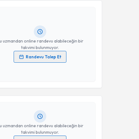
emmuz Taner
için randevu takvimi talebi oluşturun.
andan randevu almanız için bir takvim
ında e-posta ile bilgilendireceğiz.
resiniz
u uzmandan online randevu alabileceğin bir
takvimi bulunmuyor.
Randevu Talep Et
 verilerimin işlenmesine ilişkin
Aydınlatma Metni
'ni
 ve kişisel verilerimin belirtilen kapsamda
akvimi Talebi
esini kabul ediyorum.
lper Özbakkaloğlu
için randevu takvimi talebi
Takvim Talebini Gönder
Size bu uzmandan randevu almanız için bir takvim
ında e-posta ile bilgilendireceğiz.
resiniz
u uzmandan online randevu alabileceğin bir
takvimi bulunmuyor.