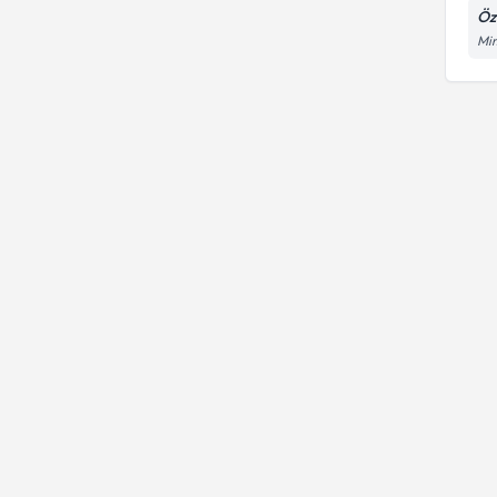
Öz
Mim