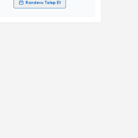
Randevu Talep Et
 verilerimin işlenmesine ilişkin
Aydınlatma Metni
'ni
 ve kişisel verilerimin belirtilen kapsamda
esini kabul ediyorum.
Takvim Talebini Gönder