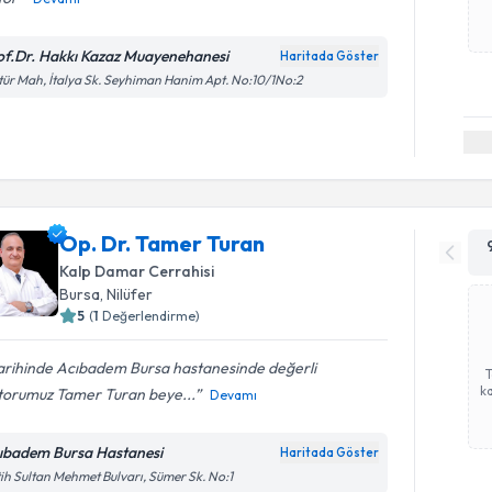
of.Dr. Hakkı Kazaz Muayenehanesi
Haritada Göster
tür Mah, İtalya Sk. Seyhiman Hanim Apt. No:10/1No:2
Op. Dr. Tamer Turan
Kalp Damar Cerrahisi
Bursa
, Nilüfer
5
(
1
Değerlendirme)
tarihinde Acıbadem Bursa hastanesinde değerli
ka
torumuz Tamer Turan beye...
Devamı
ıbadem Bursa Hastanesi
Haritada Göster
ih Sultan Mehmet Bulvarı, Sümer Sk. No:1