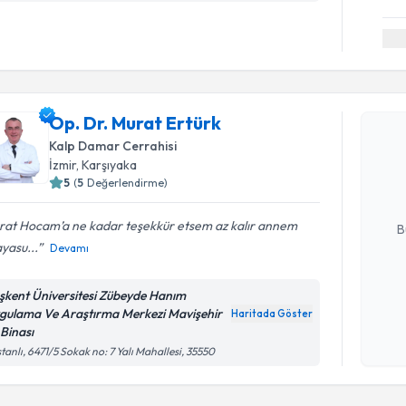
Randevu T
Op. Dr. Murat Ertürk
Op. Dr. M
Kalp Damar Cerrahisi
bu uzmandan
İzmir
, Karşıyaka
posta ile bi
5
(
5
Değerlendirme)
E-posta Ad
rat Hocam’a ne kadar teşekkür etsem az kalır annem
B
yasu...
Devamı
Kişisel
şkent Üniversitesi Zübeyde Hanım
okudum
gulama Ve Araştırma Merkezi Mavişehir
Haritada Göster
işlenm
 Binası
tanlı, 6471/5 Sokak no: 7 Yalı Mahallesi, 35550
Randevu T