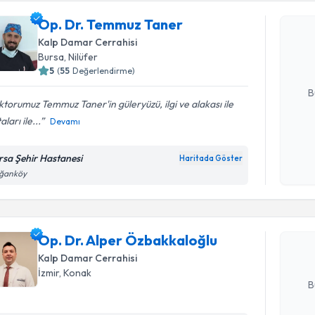
Op. Dr. T
Op. Dr. Temmuz Taner
Size bu uzm
Kalp Damar Cerrahisi
hazırlandığ
Bursa
, Nilüfer
5
(
55
Değerlendirme)
E-posta Ad
B
torumuz Temmuz Taner'in güleryüzü, ilgi ve alakası ile
aları ile...
Devamı
Kişisel
okudum
rsa Şehir Hastanesi
Haritada Göster
Randevu T
işlenm
ğanköy
Op. Dr. A
oluşturun. 
Op. Dr. Alper Özbakkaloğlu
hazırlandığ
Kalp Damar Cerrahisi
E-posta Ad
İzmir
, Konak
B