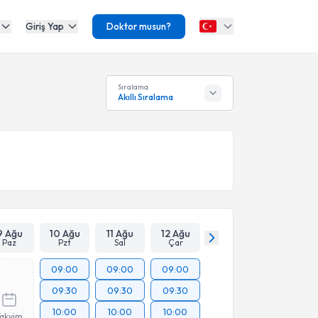
Giriş Yap
Doktor musun?
Sıralama
Akıllı Sıralama
9 Ağu
10 Ağu
11 Ağu
12 Ağu
Paz
Pzt
Sal
Çar
09:00
09:00
09:00
09:30
09:30
09:30
10:00
10:00
10:00
Takvim