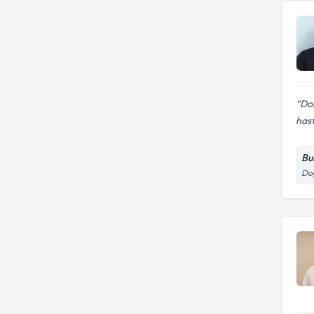
Dok
hast
Bu
Do