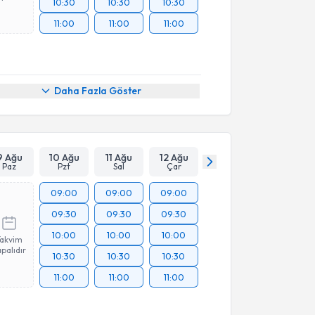
10:30
10:30
10:30
11:00
11:00
11:00
Daha Fazla Göster
9 Ağu
10 Ağu
11 Ağu
12 Ağu
Paz
Pzt
Sal
Çar
09:00
09:00
09:00
09:30
09:30
09:30
10:00
10:00
10:00
Takvim
palıdır
10:30
10:30
10:30
11:00
11:00
11:00