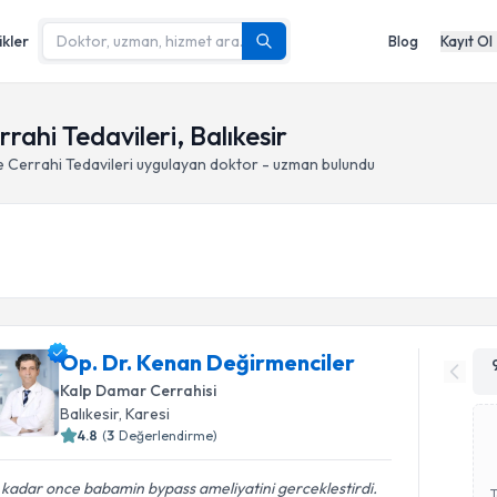
ikler
Blog
Kayıt Ol
rahi Tedavileri, Balıkesir
e Cerrahi Tedavileri
uygulayan doktor - uzman bulundu
Op. Dr. Kenan Değirmenciler
Kalp Damar Cerrahisi
Balıkesir
, Karesi
4.8
(
3
Değerlendirme)
kadar once babamin bypass ameliyatini gerceklestirdi.