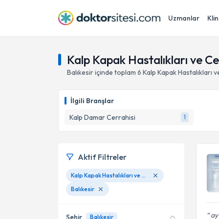
Uzmanlar
Klin
Kalp Kapak Hastalıkları ve Cer
Balıkesir
içinde toplam
6
Kalp Kapak Hastalıkları v
İlgili Branşlar
Kalp Damar Cerrahisi
1
Aktif Filtreler
Kalp Kapak Hastalıkları ve Cerrahi Tedavileri
Balıkesir
ay 
Şehir
Balıkesir