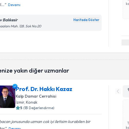
ka
i...
Devamı
v Balıkesir
Haritada Göster
aalanı Mah. 128. Sok No:20
enize yakın diğer uzmanlar
Prof. Dr. Hakkı Kazaz
Kalp Damar Cerrahisi
İzmir
, Konak
5
(
13
Değerlendirme)
acan jonusunda uzman cok iyi iletisim kurabilen bir
ka
tor
Devamı