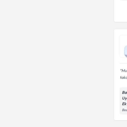
Mu
taka
Ba
Uy
Ek
Bos