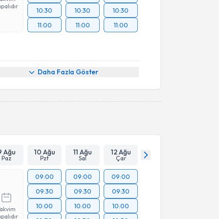
palıdır
10:30
10:30
10:30
11:00
11:00
11:00
Daha Fazla Göster
9 Ağu
10 Ağu
11 Ağu
12 Ağu
Paz
Pzt
Sal
Çar
09:00
09:00
09:00
09:30
09:30
09:30
10:00
10:00
10:00
Takvim
palıdır