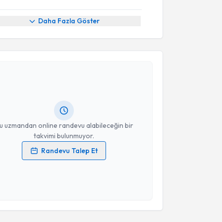
Daha Fazla Göster
akvimi Talebi
urat Ertürk
için randevu takvimi talebi oluşturun. Size
 randevu almanız için bir takvim hazırlandığında e-
lgilendireceğiz.
resiniz
u uzmandan online randevu alabileceğin bir
takvimi bulunmuyor.
Randevu Talep Et
 verilerimin işlenmesine ilişkin
Aydınlatma Metni
'ni
 ve kişisel verilerimin belirtilen kapsamda
esini kabul ediyorum.
akvimi Talebi
Takvim Talebini Gönder