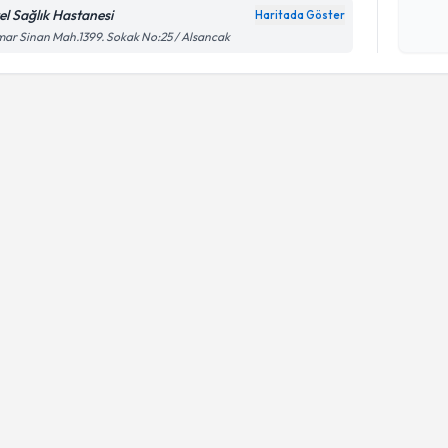
el Sağlık Hastanesi
Haritada Göster
Kişisel
ar Sinan Mah.1399. Sokak No:25 / Alsancak
okudum
işlenm