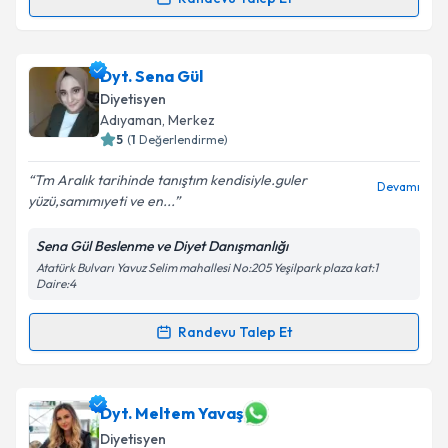
Randevu Takvimi Talebi
Dyt. Sercan Aparı
için randevu takvimi talebi
Dyt. Sena Gül
oluşturun. Size bu uzmandan randevu almanız için bir
Diyetisyen
takvim hazırlandığında e-posta ile bilgilendireceğiz.
Adıyaman
, Merkez
5
(
1
Değerlendirme)
E-posta Adresiniz
Tm Aralık tarihinde tanıştım kendisiyle.guler
Devamı
yüzü,samımıyeti ve en...
Sena Gül Beslenme ve Diyet Danışmanlığı
Kişisel verilerimin işlenmesine ilişkin
Aydınlatma
Atatürk Bulvarı Yavuz Selim mahallesi No:205 Yeşilpark plaza kat:1
Metni
'ni okudum ve kişisel verilerimin belirtilen
Daire:4
kapsamda işlenmesini kabul ediyorum.
Randevu Talep Et
Randevu Takvimi Talebi
Takvim Talebini Gönder
Dyt. Sena Gül
için randevu takvimi talebi oluşturun.
Dyt. Meltem Yavaş
Size bu uzmandan randevu almanız için bir takvim
Diyetisyen