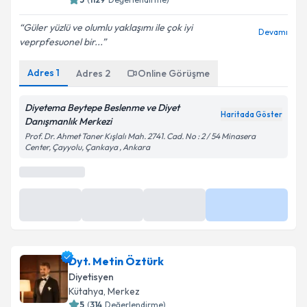
Güler yüzlü ve olumlu yaklaşımı ile çok iyi
Devamı
veprpfesuonel bir...
Adres
1
Adres
2
Online Görüşme
Diyetema Beytepe Beslenme ve Diyet
Haritada Göster
Danışmanlık Merkezi
Prof. Dr. Ahmet Taner Kışlalı Mah. 2741. Cad. No : 2 / 54 Minasera
Center, Çayyolu, Çankaya , Ankara
Dyt. Metin Öztürk
Diyetisyen
Kütahya
, Merkez
5
(
314
Değerlendirme)