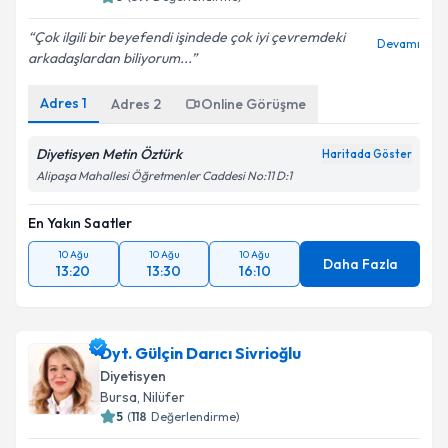
Çok ilgili bir beyefendi işindede çok iyi çevremdeki
Devamı
arkadaşlardan biliyorum...
Adres
1
Adres
2
Online Görüşme
Diyetisyen Metin Öztürk
Haritada Göster
Alipaşa Mahallesi Öğretmenler Caddesi No:11 D:1
En Yakın Saatler
10 Ağu
10 Ağu
10 Ağu
Daha Fazla
13:20
13:30
16:10
Dyt. Gülçin Darıcı Sivrioğlu
Diyetisyen
Bursa
, Nilüfer
5
(
118
Değerlendirme)