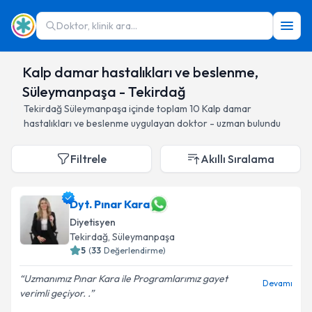
Doktor, klinik ara...
Kalp damar hastalıkları ve beslenme,
Süleymanpaşa - Tekirdağ
Tekirdağ
Süleymanpaşa
içinde toplam
10
Kalp damar
hastalıkları ve beslenme
uygulayan doktor - uzman bulundu
Filtrele
Akıllı Sıralama
Dyt. Pınar Kara
Diyetisyen
Tekirdağ
, Süleymanpaşa
5
(
33
Değerlendirme)
Uzmanımız Pınar Kara ile Programlarımız gayet
Devamı
verimli geçiyor. .