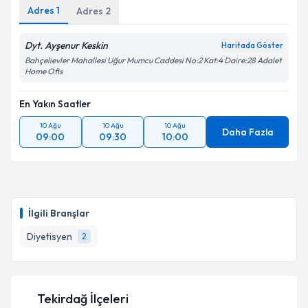
Adres
1
Adres
2
Dyt. Ayşenur Keskin
Haritada Göster
Bahçelievler Mahallesi Uğur Mumcu Caddesi No:2 Kat:4 Daire:28 Adalet
Home Ofis
En Yakın Saatler
10 Ağu
10 Ağu
10 Ağu
Daha Fazla
09:00
09:30
10:00
İlgili Branşlar
Diyetisyen
2
Tekirdağ İlçeleri