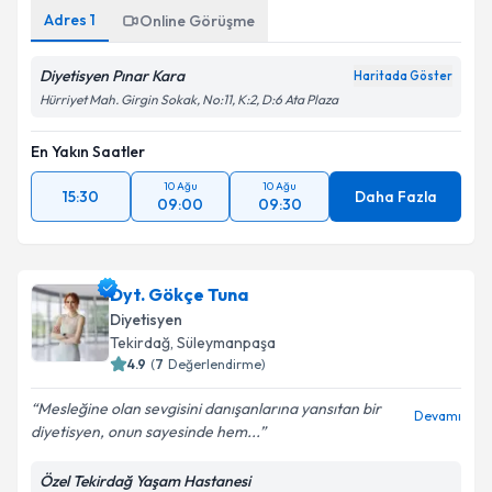
Adres
1
Online Görüşme
Diyetisyen Pınar Kara
Haritada Göster
Hürriyet Mah. Girgin Sokak, No:11, K:2, D:6 Ata Plaza
En Yakın Saatler
10 Ağu
10 Ağu
15:30
Daha Fazla
09:00
09:30
Dyt. Gökçe Tuna
Diyetisyen
Tekirdağ
, Süleymanpaşa
4.9
(
7
Değerlendirme)
Mesleğine olan sevgisini danışanlarına yansıtan bir
Devamı
diyetisyen, onun sayesinde hem...
Özel Tekirdağ Yaşam Hastanesi