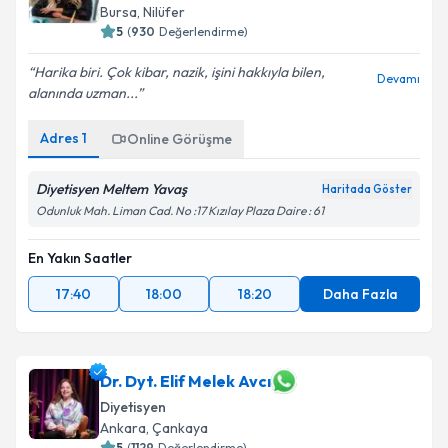
hazırlandığında e-posta ile bilgilendireceğiz.
Bursa
, Nilüfer
5
(
930
Değerlendirme)
E-posta Adresiniz
Harika biri. Çok kibar, nazik, işini hakkıyla bilen,
Devamı
alanında uzman...
Adres
1
Kişisel verilerimin işlenmesine ilişkin
Online Görüşme
Aydınlatma
Metni
'ni okudum ve kişisel verilerimin belirtilen
kapsamda işlenmesini kabul ediyorum.
Diyetisyen Meltem Yavaş
Haritada Göster
Odunluk Mah. Liman Cad. No :17 Kızılay Plaza Daire : 61
Takvim Talebini Gönder
En Yakın Saatler
17:40
18:00
18:20
Daha Fazla
Dr. Dyt. Elif Melek Avcı
Diyetisyen
Ankara
, Çankaya
5
(
1129
Değerlendirme)