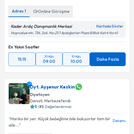
Adres
1
Online Görüşme
Kader Ardıç Danışmanlık Merkezi
Haritada Göster
Hoşnudiye mh. 734. Sok. No:21/1 Aydoğanlar Plaza B Blok Kat:4 No:41
En Yakın Saatler
10 Ağu
10 Ağu
15:15
Daha Fazla
09:00
10:00
Dyt. Ayşenur Keskin
Diyetisyen
Denizli
, Merkezefendi
5
(
85
Değerlendirme)
Harika bir yer. Küçük bebeğime bile bakıyorlar tam bir
Devamı
aile...