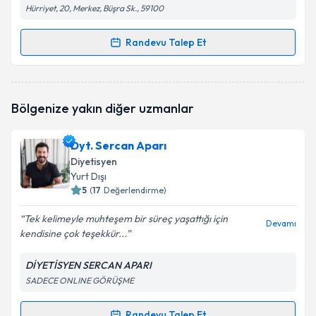
Hürriyet, 20, Merkez, Büşra Sk., 59100
Randevu Talep Et
Randevu Takvimi Talebi
Dyt. Gökçe Tuna
için randevu takvimi talebi
Bölgenize yakın diğer uzmanlar
oluşturun. Size bu uzmandan randevu almanız için bir
takvim hazırlandığında e-posta ile bilgilendireceğiz.
Dyt. Sercan Aparı
E-posta Adresiniz
Diyetisyen
Yurt Dışı
5
(
17
Değerlendirme)
Tek kelimeyle muhteşem bir süreç yaşattığı için
Kişisel verilerimin işlenmesine ilişkin
Aydınlatma
Devamı
kendisine çok teşekkür...
Metni
'ni okudum ve kişisel verilerimin belirtilen
kapsamda işlenmesini kabul ediyorum.
DİYETİSYEN SERCAN APARI
SADECE ONLINE GÖRÜŞME
Takvim Talebini Gönder
Randevu Talep Et