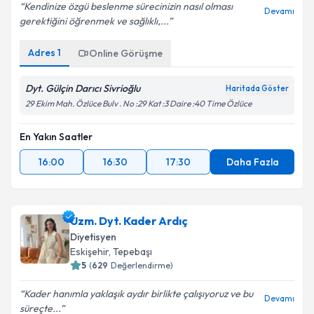
Kendinize özgü beslenme sürecinizin nasıl olması
Devamı
gerektiğini öğrenmek ve sağlıklı,...
Adres
1
Online Görüşme
Dyt. Gülçin Darıcı Sivrioğlu
Haritada Göster
29 Ekim Mah. Özlüce Bulv . No :29 Kat :3 Daire :40 Time Özlüce
En Yakın Saatler
16:00
16:30
17:30
Daha Fazla
Uzm. Dyt. Kader Ardıç
Diyetisyen
Eskişehir
, Tepebaşı
5
(
629
Değerlendirme)
Kader hanımla yaklaşık aydır birlikte çalışıyoruz ve bu
Devamı
süreçte...