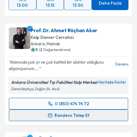
Yarın
Yarın
Yarın
Daha Fazla
13:00
13:15
13:30
Prof. Dr. Ahmet Rüçhan Akar
Kalp Damar Cerrahisi
Ankara
, Mamak
5
(
2
Değerlendirme)
Alanında çok iyi ve çok kaliteli bir doktor olduğunu
Devamı
düşünüyorum....
Ankara Üniversitesi Tıp Fakültesi Kalp Merkezi
Haritada Göster
Demirlibahçe, Düğün Sk. No:8
0 (850) 474 74 72
Randevu Takvimi Talebi
Randevu Talep Et
Prof. Dr. Ahmet Rüçhan Akar
için randevu takvimi
talebi oluşturun. Size bu uzmandan randevu almanız