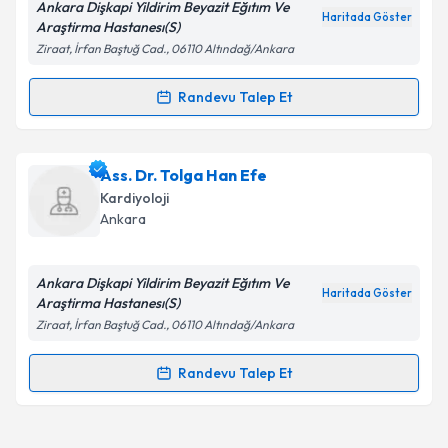
Ankara Dişkapi Yildirim Beyazit Eğıtım Ve
Haritada Göster
Kişisel verilerimin işlenmesine ilişkin
Aydınlatma
Araştirma Hastanesı(S)
Metni
'ni okudum ve kişisel verilerimin belirtilen
Ziraat, İrfan Baştuğ Cad., 06110 Altındağ/Ankara
kapsamda işlenmesini kabul ediyorum.
Randevu Talep Et
Randevu Takvimi Talebi
Takvim Talebini Gönder
Dr. Sinan İşcen
için randevu takvimi talebi oluşturun.
Ass. Dr. Tolga Han Efe
Size bu uzmandan randevu almanız için bir takvim
Kardiyoloji
hazırlandığında e-posta ile bilgilendireceğiz.
Ankara
E-posta Adresiniz
Ankara Dişkapi Yildirim Beyazit Eğıtım Ve
Haritada Göster
Araştirma Hastanesı(S)
Ziraat, İrfan Baştuğ Cad., 06110 Altındağ/Ankara
Kişisel verilerimin işlenmesine ilişkin
Aydınlatma
Metni
'ni okudum ve kişisel verilerimin belirtilen
Randevu Talep Et
Randevu Takvimi Talebi
kapsamda işlenmesini kabul ediyorum.