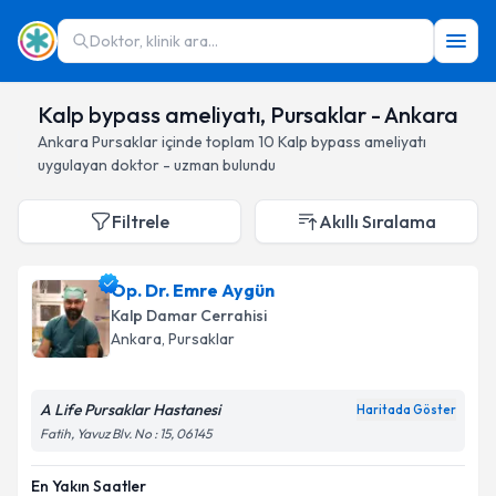
Doktor, klinik ara...
Kalp bypass ameliyatı, Pursaklar - Ankara
Ankara
Pursaklar
içinde toplam
10
Kalp bypass ameliyatı
uygulayan doktor - uzman bulundu
Filtrele
Akıllı Sıralama
Op. Dr. Emre Aygün
Kalp Damar Cerrahisi
Ankara
, Pursaklar
A Life Pursaklar Hastanesi
Haritada Göster
Fatih, Yavuz Blv. No : 15, 06145
En Yakın Saatler