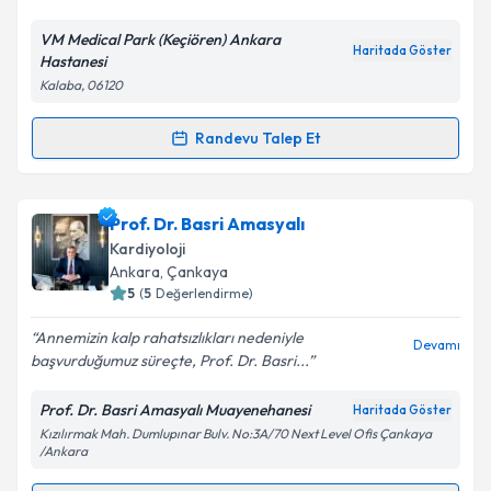
VM Medical Park (Keçiören) Ankara
Haritada Göster
Hastanesi
Kalaba, 06120
Randevu Talep Et
Randevu Takvimi Talebi
Prof. Dr. Osman Yılmaz
için randevu takvimi talebi
Prof. Dr. Basri Amasyalı
oluşturun. Size bu uzmandan randevu almanız için bir
Kardiyoloji
takvim hazırlandığında e-posta ile bilgilendireceğiz.
Ankara
, Çankaya
5
(
5
Değerlendirme)
E-posta Adresiniz
Annemizin kalp rahatsızlıkları nedeniyle
Devamı
başvurduğumuz süreçte, Prof. Dr. Basri...
Prof. Dr. Basri Amasyalı Muayenehanesi
Haritada Göster
Kişisel verilerimin işlenmesine ilişkin
Aydınlatma
Kızılırmak Mah. Dumlupınar Bulv. No:3A/70 Next Level Ofis Çankaya
Metni
'ni okudum ve kişisel verilerimin belirtilen
/Ankara
kapsamda işlenmesini kabul ediyorum.