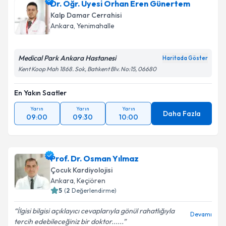
Dr. Öğr. Üyesi Orhan Eren Günertem
için bir takvim hazırlandığında e-posta ile
bilgilendireceğiz.
Kalp Damar Cerrahisi
Ankara
, Yenimahalle
E-posta Adresiniz
Medical Park Ankara Hastanesi
Haritada Göster
Kent Koop Mah 1868. Sok, Batıkent Blv. No:15, 06680
Kişisel verilerimin işlenmesine ilişkin
Aydınlatma
En Yakın Saatler
Metni
'ni okudum ve kişisel verilerimin belirtilen
kapsamda işlenmesini kabul ediyorum.
Yarın
Yarın
Yarın
Daha Fazla
09:00
09:30
10:00
Takvim Talebini Gönder
Prof. Dr. Osman Yılmaz
Çocuk Kardiyolojisi
Ankara
, Keçiören
5
(
2
Değerlendirme)
İlgisi bilgisi açıklayıcı cevaplarıyla gönül rahatlığıyla
Devamı
tercih edebileceğiniz bir doktor......