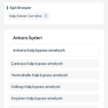
Ass. Dr. Tolga Han Efe
için randevu takvimi talebi
Takvim Talebini Gönder
oluşturun. Size bu uzmandan randevu almanız için bir
İlgili Branşlar
takvim hazırlandığında e-posta ile bilgilendireceğiz.
Kalp Damar Cerrahisi
1
E-posta Adresiniz
Ankara İlçeleri
Kişisel verilerimin işlenmesine ilişkin
Aydınlatma
Metni
'ni okudum ve kişisel verilerimin belirtilen
Ankara
Kalp bypass ameliyatı
kapsamda işlenmesini kabul ediyorum.
Çankaya
Kalp bypass ameliyatı
Takvim Talebini Gönder
Yenimahalle
Kalp bypass ameliyatı
Gölbaşı
Kalp bypass ameliyatı
Keçiören
Kalp bypass ameliyatı