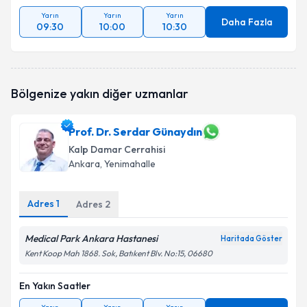
Yarın
Yarın
Yarın
Daha Fazla
09:30
10:00
10:30
Bölgenize yakın diğer uzmanlar
Prof. Dr. Serdar Günaydın
Kalp Damar Cerrahisi
Ankara
, Yenimahalle
Adres
1
Adres
2
Medical Park Ankara Hastanesi
Haritada Göster
Kent Koop Mah 1868. Sok, Batıkent Blv. No:15, 06680
En Yakın Saatler