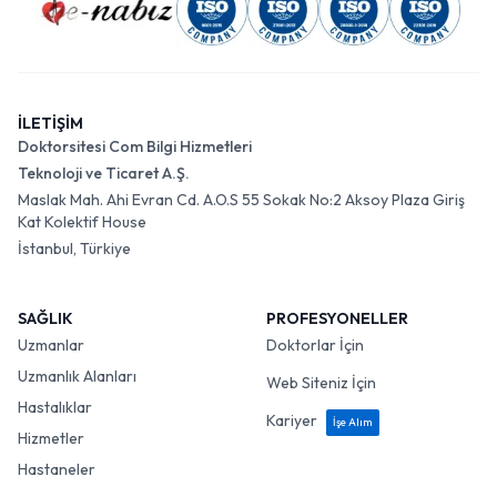
İLETİŞİM
Doktorsitesi Com Bilgi Hizmetleri
Teknoloji ve Ticaret A.Ş.
Maslak Mah. Ahi Evran Cd. A.O.S 55 Sokak No:2 Aksoy Plaza Giriş
Kat Kolektif House
İstanbul, Türkiye
SAĞLIK
PROFESYONELLER
Uzmanlar
Doktorlar İçin
Uzmanlık Alanları
Web Siteniz İçin
Hastalıklar
Kariyer
İşe Alım
Hizmetler
Hastaneler