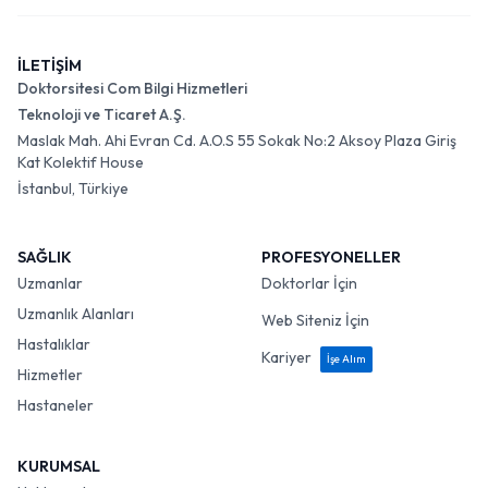
İLETİŞİM
Doktorsitesi Com Bilgi Hizmetleri
Teknoloji ve Ticaret A.Ş.
Maslak Mah. Ahi Evran Cd. A.O.S 55 Sokak No:2 Aksoy Plaza Giriş
Kat Kolektif House
İstanbul, Türkiye
SAĞLIK
PROFESYONELLER
Uzmanlar
Doktorlar İçin
Uzmanlık Alanları
Web Siteniz İçin
Hastalıklar
Kariyer
İşe Alım
Hizmetler
Hastaneler
KURUMSAL