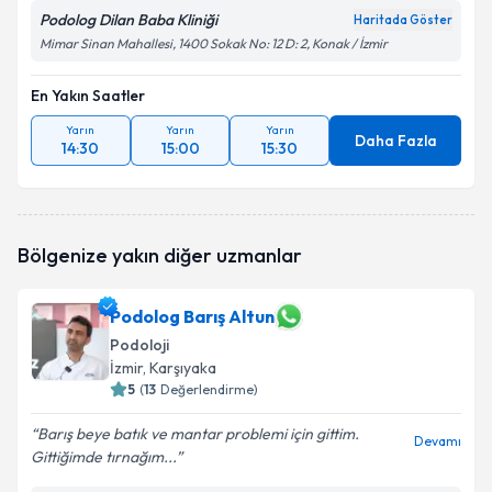
Podolog Dilan Baba Kliniği
Haritada Göster
Mimar Sinan Mahallesi, 1400 Sokak No: 12 D: 2, Konak / İzmir
En Yakın Saatler
Yarın
Yarın
Yarın
Daha Fazla
14:30
15:00
15:30
Bölgenize yakın diğer uzmanlar
Podolog Barış Altun
Podoloji
İzmir
, Karşıyaka
5
(
13
Değerlendirme)
Barış beye batık ve mantar problemi için gittim.
Devamı
Gittiğimde tırnağım...