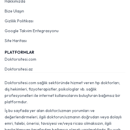
Hakkımızda
Bize Ulaşın
Gizlilik Politikası
Google Takvim Entegrasyonu
Site Haritası
PLATFORMLAR
Doktorsitesi.com
Doktorsitesi.az
Doktorsitesi.com sağlık sektöründe hizmet veren tıp doktorları,
diş hekimleri, fizyoterapistler, psikologlar vb. sağlık
profesyonelleri ile internet kullanıcılarını buluşturan bağımsız bir
platformdur.
İş bu sayfada yer alan doktor/uzman yorumları ve
değerlendirmeleri, ilgili doktorun/uzmanın doğrudan veya dolaylı
emri, talebi, önerisi, tavsiyesi ve/veya ricası olmaksızın, ilgili
hasta/danışan tarafından bağımsız olarak yazılmaktadır. Bu web