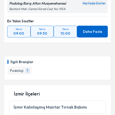
Podolog Barış Altun Muayenehanesi
Haritada Göster
Bostanlı Mah. Cemal Gürsel Cad. No: 95/A
En Yakın Saatler
Yarın
Yarın
Yarın
Daha Fazla
09:00
09:30
10:00
İlgili Branşlar
Podoloji
1
İzmir İlçeleri
İzmir
Kalınlaşmış Mantar Tırnak Bakımı