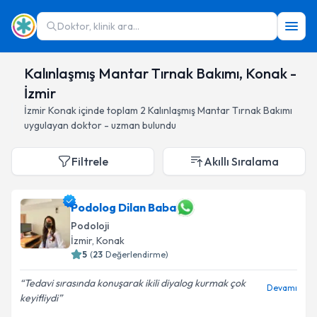
Doktor, klinik ara...
Kalınlaşmış Mantar Tırnak Bakımı, Konak -
İzmir
İzmir
Konak
içinde toplam
2
Kalınlaşmış Mantar Tırnak Bakımı
uygulayan doktor - uzman bulundu
Filtrele
Akıllı Sıralama
Podolog Dilan Baba
Podoloji
İzmir
, Konak
5
(
23
Değerlendirme)
Tedavi sırasında konuşarak ikili diyalog kurmak çok
Devamı
keyifliydi