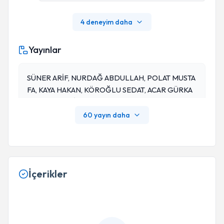
4 deneyim daha
Yayınlar
SÜNER ARİF, NURDAĞ ABDULLAH, POLAT MUSTA
FA, KAYA HAKAN, KÖROĞLU SEDAT, ACAR GÜRKA
N, SEZEN HATİCE (2015). Evaluation Of Serum Proli
Dase Activity In Patients With Slow Coronary Flow.
60 yayın daha
Postepy W Kardiologii Interwencyjnej (Advances In
Nterventional Cardiology,3,206-211.,Doi: 10.5114/p
Wki.2015.54015, (Kontrol No: 2792666, SCI-Exp.)
İçerikler