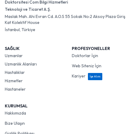
Doktorsitesi Com Bilgi Hizmetleri
Teknoloji ve Ticaret A.Ş.
Maslak Mah. Ahi Evran Cd. A.O.S 55 Sokak No:2 Aksoy Plaza Giriş
Kat Kolektif House
İstanbul, Türkiye
SAĞLIK
PROFESYONELLER
Uzmanlar
Doktorlar İçin
Uzmanlık Alanları
Web Siteniz İçin
Hastalıklar
Kariyer
İşe Alım
Hizmetler
Hastaneler
KURUMSAL
Hakkımızda
Bize Ulaşın
Gizlilik Politikası