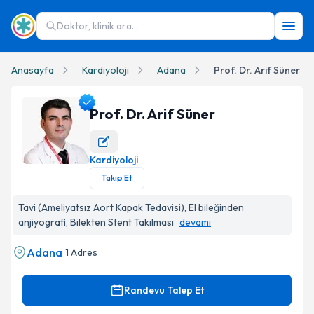
Doktor, klinik ara...
Anasayfa
Kardiyoloji
Adana
Prof. Dr. Arif Süner
Prof. Dr. Arif Süner
Kardiyoloji
Prof. Dr. Arif Süner Profil Fotoğrafı
Takip Et
Tavi (Ameliyatsız Aort Kapak Tedavisi), El bileğinden
anjiyografi, Bilekten Stent Takılması
devamı
Adana
1 Adres
Randevu Talep Et