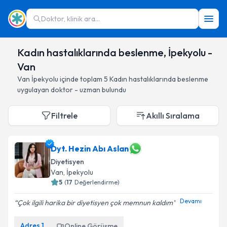
Doktor, klinik ara...
Kadın hastalıklarında beslenme, İpekyolu -
Van
Van
İpekyolu
içinde toplam
5
Kadın hastalıklarında beslenme
uygulayan doktor - uzman bulundu
Filtrele
Akıllı Sıralama
Dyt. Hezin Abı Aslan
Diyetisyen
Van
, İpekyolu
5
(
17
Değerlendirme)
Devamı
Çok ilgili harika bir diyetisyen çok memnun kaldım
Adres
1
Online Görüşme