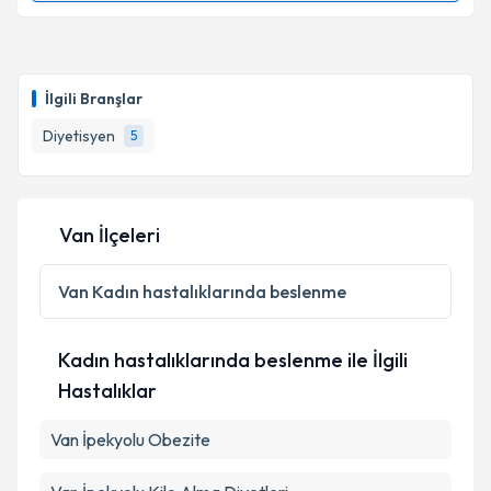
Dyt. Beyhan Beydüz
için randevu takvimi talebi
oluşturun. Size bu uzmandan randevu almanız için bir
İlgili Branşlar
takvim hazırlandığında e-posta ile bilgilendireceğiz.
Diyetisyen
5
E-posta Adresiniz
Van İlçeleri
Kişisel verilerimin işlenmesine ilişkin
Aydınlatma
Metni
'ni okudum ve kişisel verilerimin belirtilen
Van
Kadın hastalıklarında beslenme
kapsamda işlenmesini kabul ediyorum.
Kadın hastalıklarında beslenme ile İlgili
Takvim Talebini Gönder
Hastalıklar
Van İpekyolu Obezite