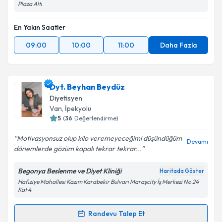
Plaza Altı
En Yakın Saatler
09:00
10:00
11:00
Daha Fazla
Dyt. Beyhan Beydüz
Diyetisyen
Van
, İpekyolu
5
(
36
Değerlendirme)
Motivasyonsuz olup kilo veremeyeceğimi düşündüğüm
Devamı
dönemlerde gözüm kapalı tekrar tekrar...
Begonya Beslenme ve Diyet Kliniği
Haritada Göster
Hafıziye Mahallesi Kazım Karabekir Bulvarı Maraşcity İş Merkezi No 24
Kat 4
Randevu Talep Et
Randevu Takvimi Talebi