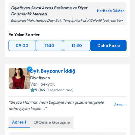
Diyetisyen Şeval Arvas Beslenme ve Diyet
Haritada Göster
Dnışmanlık Merkezi
Bahçıvan Mah. Hamza Dayı Sok. Tunç İş Merkezi̇ K:2 No:19 İpekyolu Van
En Yakın Saatler
09:00
11:30
13:30
Daha Fazla
Dyt. Beyzanur İddiğ
Diyetisyen
Van
, İpekyolu
5
(
169
Değerlendirme)
Beyza Hanımın hem bilgisiyle hem güzel enerjisiyle
Devamı
daha iyiyim keşke...
Adres
1
Online Görüşme