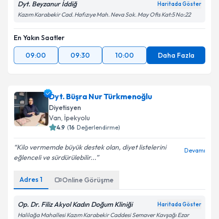
Dyt. Beyzanur İddiğ
Haritada Göster
Kazım Karabekir Cad. Hafızıye Mah. Neva Sok. May Ofis Kat:5 No:22
En Yakın Saatler
09:00
09:30
10:00
Daha Fazla
Dyt. Büşra Nur Türkmenoğlu
Diyetisyen
Van
, İpekyolu
4.9
(
16
Değerlendirme)
Kilo vermemde büyük destek olan, diyet listelerini
Devamı
eğlenceli ve sürdürülebilir...
Adres
1
Online Görüşme
Op. Dr. Filiz Akyol Kadın Doğum Kliniği
Haritada Göster
Halilağa Mahallesi Kazım Karabekir Caddesi Semaver Kavşağı Ezar