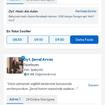
Dyt. Hezin Abı Aslan
Haritada Göster
Bahçıvan mah. Kazım Karabekir bulvarı. SGK karşısı Feraşin apt. Kat:1
no:2
En Yakın Saatler
08:30
09:10
09:50
Daha Fazla
Dyt. Şeval Arvas
Diyetisyen
Van
, İpekyolu
5
(
46
Değerlendirme)
Uzun zamandır sağlıklı beslenme konusunda
Devamı
zorlanıyordum. Şeval hanım sayesinde sadece...
Adres
1
Online Görüşme