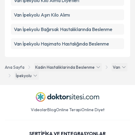
Van İpekyolu Kilo Alma Diyetleri
Van İpekyolu Aşırı Kilo Alımı
Van İpekyolu Bağırsak Hastalıklarında Beslenme
Van İpekyolu Haşimato Hastalığında Beslenme
Ana Sayfa
Kadin Hastaliklarinda Beslenme
Van
İpekyolu
Videolar
Blog
Online Terapi
Online Diyet
SERTİFİKA VE ENTEGRASYONLAR