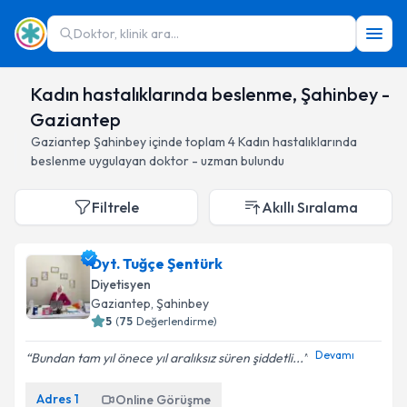
Doktor, klinik ara...
Kadın hastalıklarında beslenme, Şahinbey -
Gaziantep
Gaziantep
Şahinbey
içinde toplam
4
Kadın hastalıklarında
beslenme
uygulayan doktor - uzman bulundu
Filtrele
Akıllı Sıralama
Dyt. Tuğçe Şentürk
Diyetisyen
Gaziantep
, Şahinbey
5
(
75
Değerlendirme)
Devamı
Bundan tam yıl önece yıl aralıksız süren şiddetli...
Adres
1
Online Görüşme