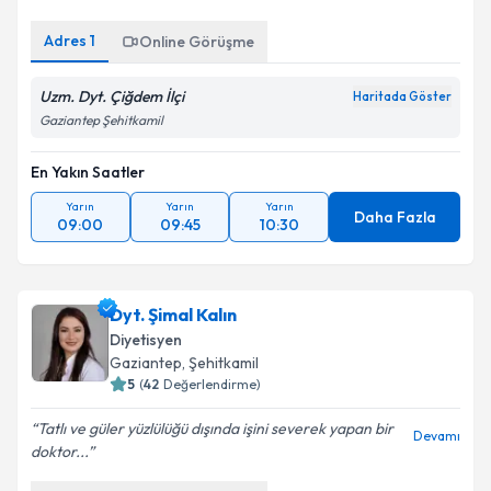
Adres
1
Online Görüşme
Uzm. Dyt. Çiğdem İlçi
Haritada Göster
Gaziantep Şehitkamil
En Yakın Saatler
Yarın
Yarın
Yarın
Daha Fazla
09:00
09:45
10:30
Dyt. Şimal Kalın
Diyetisyen
Gaziantep
, Şehitkamil
5
(
42
Değerlendirme)
Tatlı ve güler yüzlülüğü dışında işini severek yapan bir
Devamı
doktor...