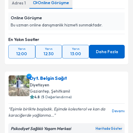
Online Görüşme
Adres
1
Online Görüşme
Bu uzman online danışmanlık hizmeti sunmaktadır.
En Yakın Saatler
Yarın
Yarın
Yarın
Daha Fazla
12:00
12:30
13:00
Dyt. Belgin Sağıt
Diyetisyen
Gaziantep
, Şehitkamil
4.8
(
5
Değerlendirme)
Eşimle birlikte başladık. Eşimde kolesterol ve kan da
Devamı
karaciğerde yağlanma...
Psikodiyet Sağlıklı Yaşam Merkezi
Haritada Göster