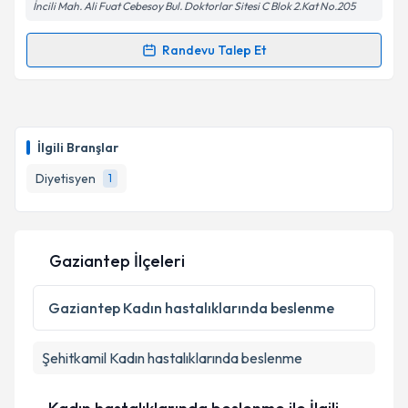
İncili Mah. Ali Fuat Cebesoy Bul. Doktorlar Sitesi C Blok 2.Kat No.205
Randevu Talep Et
Randevu Takvimi Talebi
Dyt. Belgin Sağıt
için randevu takvimi talebi
oluşturun. Size bu uzmandan randevu almanız için bir
İlgili Branşlar
takvim hazırlandığında e-posta ile bilgilendireceğiz.
Diyetisyen
1
E-posta Adresiniz
Gaziantep İlçeleri
Kişisel verilerimin işlenmesine ilişkin
Aydınlatma
Metni
'ni okudum ve kişisel verilerimin belirtilen
Gaziantep
Kadın hastalıklarında beslenme
kapsamda işlenmesini kabul ediyorum.
Şehitkamil
Kadın hastalıklarında beslenme
Takvim Talebini Gönder