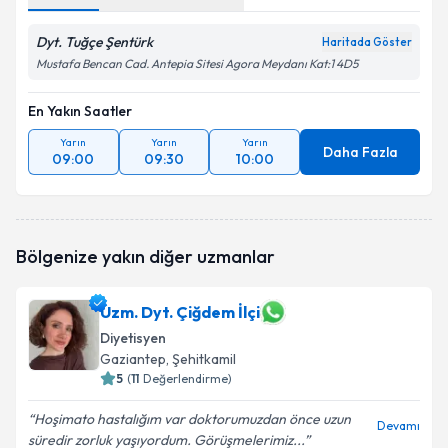
Dyt. Tuğçe Şentürk
Haritada Göster
Mustafa Bencan Cad. Antepia Sitesi Agora Meydanı Kat:1 4D5
En Yakın Saatler
Yarın
Yarın
Yarın
Daha Fazla
09:00
09:30
10:00
Bölgenize yakın diğer uzmanlar
Uzm. Dyt. Çiğdem İlçi
Diyetisyen
Gaziantep
, Şehitkamil
5
(
11
Değerlendirme)
Hoşimato hastalığım var doktorumuzdan önce uzun
Devamı
süredir zorluk yaşıyordum. Görüşmelerimiz...