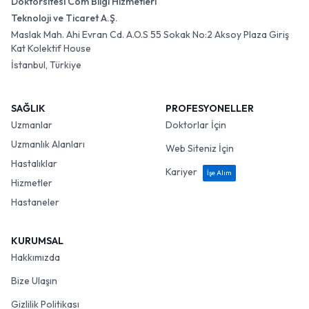
Doktorsitesi Com Bilgi Hizmetleri
Teknoloji ve Ticaret A.Ş.
Maslak Mah. Ahi Evran Cd. A.O.S 55 Sokak No:2 Aksoy Plaza Giriş
Kat Kolektif House
İstanbul, Türkiye
SAĞLIK
PROFESYONELLER
Uzmanlar
Doktorlar İçin
Uzmanlık Alanları
Web Siteniz İçin
Hastalıklar
Kariyer
İşe Alım
Hizmetler
Hastaneler
KURUMSAL
Hakkımızda
Bize Ulaşın
Gizlilik Politikası