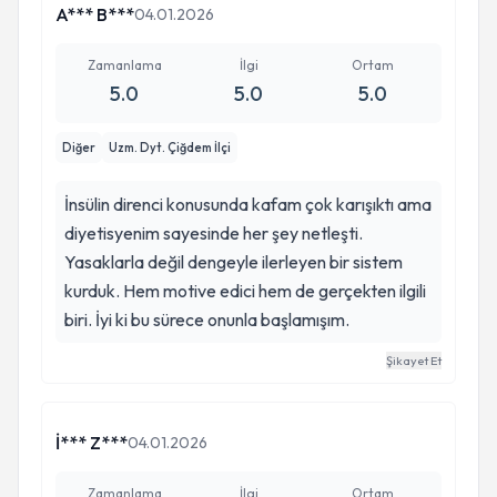
A*** B***
04.01.2026
Zamanlama
İlgi
Ortam
5.0
5.0
5.0
Diğer
Uzm. Dyt. Çiğdem İlçi
İnsülin direnci konusunda kafam çok karışıktı ama
diyetisyenim sayesinde her şey netleşti.
Yasaklarla değil dengeyle ilerleyen bir sistem
kurduk. Hem motive edici hem de gerçekten ilgili
biri. İyi ki bu sürece onunla başlamışım.
Şikayet Et
İ*** Z***
04.01.2026
Zamanlama
İlgi
Ortam