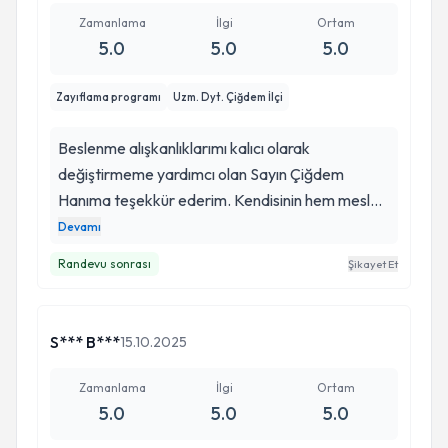
Zamanlama
İlgi
Ortam
5.0
5.0
5.0
Zayıflama programı
Uzm. Dyt. Çiğdem İlçi
Beslenme alışkanlıklarımı kalıcı olarak
değiştirmeme yardımcı olan Sayın Çiğdem
Hanıma teşekkür ederim. Kendisinin hem mesleki
bilgisi hem de danışanına yaklaşımı son derece
Devamı
güven verici. Hazırladığı program bana özeldi,
Randevu sonrası
Şikayet Et
sürdürülebilir ve gerçekçiydi. Teşekkürler
S*** B***
15.10.2025
Zamanlama
İlgi
Ortam
5.0
5.0
5.0