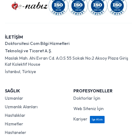
İLETİŞİM
Doktorsitesi Com Bilgi Hizmetleri
Teknoloji ve Ticaret A.Ş.
Maslak Mah. Ahi Evran Cd. A.O.S 55 Sokak No:2 Aksoy Plaza Giriş
Kat Kolektif House
İstanbul, Türkiye
SAĞLIK
PROFESYONELLER
Uzmanlar
Doktorlar İçin
Uzmanlık Alanları
Web Siteniz İçin
Hastalıklar
Kariyer
İşe Alım
Hizmetler
Hastaneler