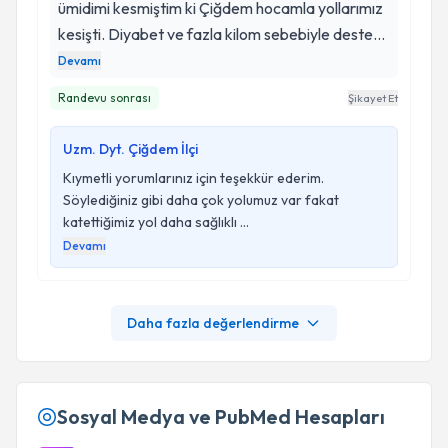
ümidimi kesmiştim ki Çiğdem hocamla yollarımız
kesişti. Diyabet ve fazla kilom sebebiyle destek
alıyorum. Hem çok profesyonel hem de hastayı
Devamı
anlayan bir yaklaşımı var. İlk seansımızdan bu
Randevu sonrası
Şikayet Et
yana hem anlaşıldığımı hissediyorum hem de kan
değerlerim önemli ölçüde iyileşti. Kilo vermenin
Uzm. Dyt. Çiğdem İlçi
aç kalmak olmadığını kendisinden öğrendim.
Kıymetli yorumlarınız için teşekkür ederim.
Daha çok yolumuz var ama iyi ki Çiğdem Hanım
Söylediğiniz gibi daha çok yolumuz var fakat
diyorum
katettiğimiz yol daha sağlıklı ...
Devamı
Daha fazla değerlendirme
Sosyal Medya ve PubMed Hesapları