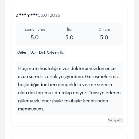
Z*** Y***
05.01.2026
Zamanlama
İlgi
Ortam
5.0
5.0
5.0
Diğer
Uzm. Dyt. Çiğdem İlçi
Hoşimato hastalığım var doktorumuzdan önce
uzun süredir zorluk yaşıyordum. Görüşmelerimiz
başladığından beri dengeli kilo verme sürecim
oldu doktorumuz da takip ediyor. Tavsiye ederim
güler yüzlü enerjisiyle takibiyle kendisinden
memnunum.
Şikayet Et