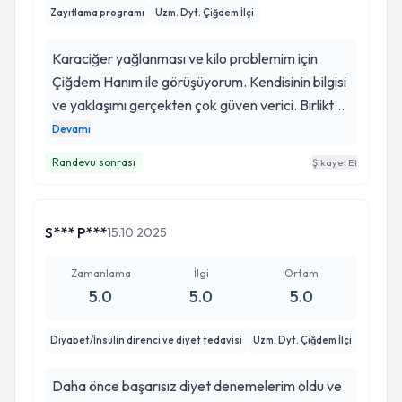
Zayıflama programı
Uzm. Dyt. Çiğdem İlçi
Karaciğer yağlanması ve kilo problemim için
Çiğdem Hanım ile görüşüyorum. Kendisinin bilgisi
ve yaklaşımı gerçekten çok güven verici. Birlikte
bana uygun bir beslenme programı hazırladık ve
Devamı
süreç boyunca motive olmamı sağladı. Her
Randevu sonrası
Şikayet Et
görüşmeden sonra kendimi daha bilinçli
hissediyorum. Güler yüzü ve ilgisiyle bu süreci
benim için çok daha kolay hale getirdi. ☺️
S*** P***
15.10.2025
Zamanlama
İlgi
Ortam
5.0
5.0
5.0
Diyabet/İnsülin direnci ve diyet tedavisi
Uzm. Dyt. Çiğdem İlçi
Daha önce başarısız diyet denemelerim oldu ve