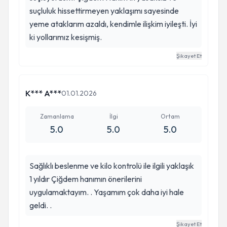
suçluluk hissettirmeyen yaklaşımı sayesinde
yeme ataklarım azaldı, kendimle ilişkim iyileşti. İyi
ki yollarımız kesişmiş.
Şikayet Et
K*** A***
01.01.2026
Zamanlama
İlgi
Ortam
5.0
5.0
5.0
Sağlıklı beslenme ve kilo kontrolü ile ilgili yaklaşık
1 yıldır Çiğdem hanımın önerilerini
uygulamaktayım. . Yaşamım çok daha iyi hale
geldi. .
Şikayet Et