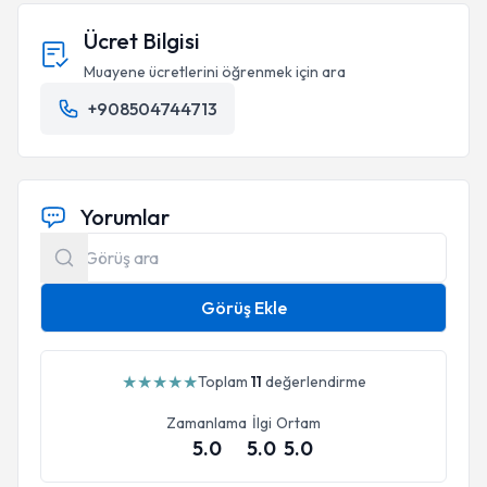
Ücret Bilgisi
Muayene ücretlerini öğrenmek için ara
+908504744713
Yorumlar
Görüş Ekle
★
★
★
★
★
Toplam
11
değerlendirme
Zamanlama
İlgi
Ortam
5.0
5.0
5.0