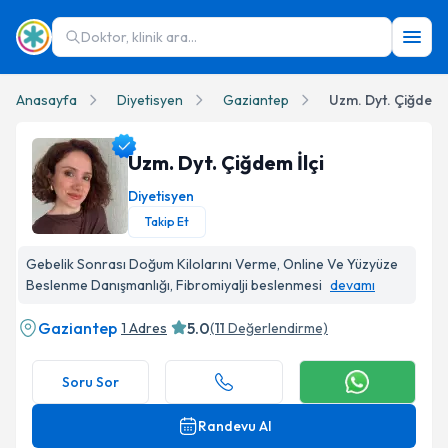
Doktor, klinik ara...
Anasayfa
Diyetisyen
Gaziantep
Uzm. Dyt. Çiğdem İ
Uzm. Dyt. Çiğdem İlçi
Diyetisyen
Takip Et
Uzm. Dyt. Çiğdem İlçi Profil Fotoğrafı
Gebelik Sonrası Doğum Kilolarını Verme, Online Ve Yüzyüze
Beslenme Danışmanlığı, Fibromiyalji beslenmesi
devamı
Gaziantep
5.0
1 Adres
(
11
Değerlendirme)
Soru Sor
Randevu Al