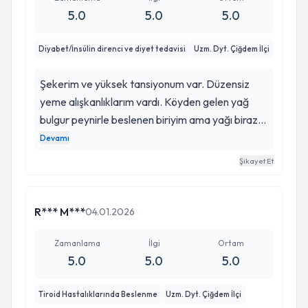
5.0
5.0
5.0
Diyabet/İnsülin direnci ve diyet tedavisi
Uzm. Dyt. Çiğdem İlçi
Şekerim ve yüksek tansiyonum var. Düzensiz
yeme alışkanlıklarım vardı. Köyden gelen yağ
bulgur peynirle beslenen biriyim ama yağı biraz
abartıyormuşuz merdivenlerde bile çıkmaya
Devamı
zorlanıyordum. Artık daha iyi hissediyorum.
Şikayet Et
Yediklerimizi düzene ve sağlıklı şekle soktu.
R*** M***
04.01.2026
Zamanlama
İlgi
Ortam
5.0
5.0
5.0
Tiroid Hastalıklarında Beslenme
Uzm. Dyt. Çiğdem İlçi