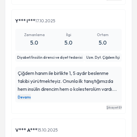
Y*** I***
17.10.2025
Zamanlama
İlgi
Ortam
5.0
5.0
5.0
Diyabet/İnsülin direnci ve diyet tedavisi
Uzm. Dyt. Çiğdem İlçi
Çiğdem hanım ile birlikte 1, 5 aydır beslenme
takibi yürütmekteyiz. Onunla ilk tanıştığımızda
hem insülin direncim hem o kolesterolüm vardı.
Tahlillerimde yüksekti. Ayrıca kilo problemimde
Devamı
vardı. Bu süreçte 6 kg gibi bir kilo verme
Şikayet Et
deneyimi yaşadık ve tatlı krizlerimde son buldu.
Kendisi alanında çok deneyimli ve başarlı bir
diyetisyen kendisine bu süreç boyunca bana
V*** A***
15.10.2025
desteklerinden dolayı çok teşekkür ediyorum.