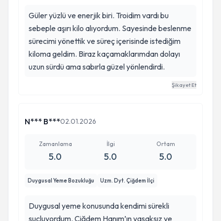
Güler yüzlü ve enerjik biri. Troidim vardı bu
sebeple aşırı kilo alıyordum. Sayesinde beslenme
sürecimi yönettik ve süreç içerisinde istediğim
kiloma geldim. Biraz kaçamaklarımdan dolayı
uzun sürdü ama sabırla güzel yönlendirdi.
Şikayet Et
N*** B***
02.01.2026
Zamanlama
İlgi
Ortam
5.0
5.0
5.0
Duygusal Yeme Bozukluğu
Uzm. Dyt. Çiğdem İlçi
Duygusal yeme konusunda kendimi sürekli
suçluyordum. Çiğdem Hanım’ın yasaksız ve