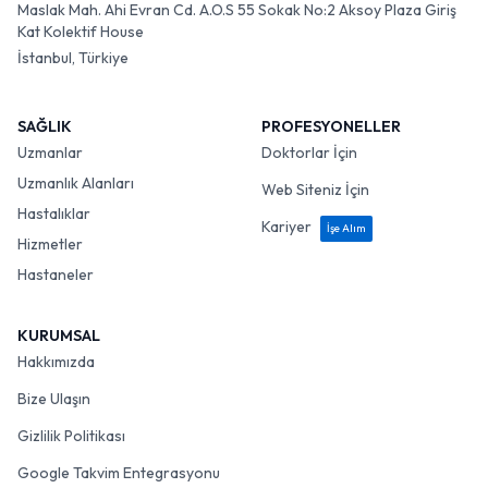
Maslak Mah. Ahi Evran Cd. A.O.S 55 Sokak No:2 Aksoy Plaza Giriş
Kat Kolektif House
İstanbul, Türkiye
SAĞLIK
PROFESYONELLER
Uzmanlar
Doktorlar İçin
Uzmanlık Alanları
Web Siteniz İçin
Hastalıklar
Kariyer
İşe Alım
Hizmetler
Hastaneler
KURUMSAL
Hakkımızda
Bize Ulaşın
Gizlilik Politikası
Google Takvim Entegrasyonu