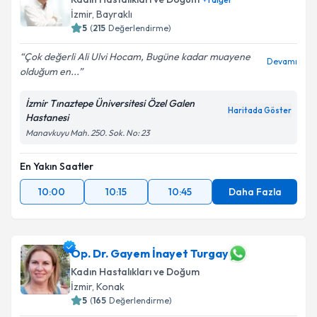
E-posta Adresiniz
İzmir
, Bayraklı
5
(
215
Değerlendirme)
Çok değerli Ali Ulvi Hocam, Bugüne kadar muayene
Devamı
olduğum en...
Kişisel verilerimin işlenmesine ilişkin
Aydınlatma
Metni
'ni okudum ve kişisel verilerimin belirtilen
kapsamda işlenmesini kabul ediyorum.
İzmir Tınaztepe Üniversitesi Özel Galen
Haritada Göster
Hastanesi
Manavkuyu Mah. 250. Sok. No: 23
Takvim Talebini Gönder
En Yakın Saatler
10:00
10:15
10:45
Daha Fazla
Op. Dr. Gayem İnayet Turgay
Kadın Hastalıkları ve Doğum
İzmir
, Konak
5
(
165
Değerlendirme)