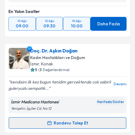
En Yakın Saatler
10 Ağu
10 Ağu
10 Ağu
Daha Fazla
09:00
09:30
10:00
Doç. Dr. Aşkın Doğan
Kadın Hastalıkları ve Doğum
İzmir
, Konak
5
(
3
Değerlendirme)
kendisini ilk kez bugun tanidim gercektende cok sabirli
Devamı
guleryuzlu sempatik...
İzmir Medicana Hastanesi
Haritada Göster
Yenişehir, İşçiler Cd. No:12
Randevu Talep Et
Randevu Takvimi Talebi