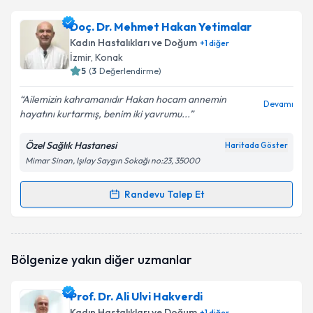
Doç. Dr. Aşkın Doğan
için randevu takvimi talebi
Doç. Dr. Mehmet Hakan Yetimalar
oluşturun. Size bu uzmandan randevu almanız için bir
Kadın Hastalıkları ve Doğum
+
1
diğer
takvim hazırlandığında e-posta ile bilgilendireceğiz.
İzmir
, Konak
5
(
3
Değerlendirme)
E-posta Adresiniz
Ailemizin kahramanıdır Hakan hocam annemin
Devamı
hayatını kurtarmış, benim iki yavrumu...
Özel Sağlık Hastanesi
Haritada Göster
Kişisel verilerimin işlenmesine ilişkin
Aydınlatma
Mimar Sinan, Işılay Saygın Sokağı no:23, 35000
Metni
'ni okudum ve kişisel verilerimin belirtilen
kapsamda işlenmesini kabul ediyorum.
Randevu Talep Et
Randevu Takvimi Talebi
Takvim Talebini Gönder
Doç. Dr. Mehmet Hakan Yetimalar
için randevu
Bölgenize yakın diğer uzmanlar
takvimi talebi oluşturun. Size bu uzmandan randevu
almanız için bir takvim hazırlandığında e-posta ile
bilgilendireceğiz.
Prof. Dr. Ali Ulvi Hakverdi
Kadın Hastalıkları ve Doğum
+
1
diğer