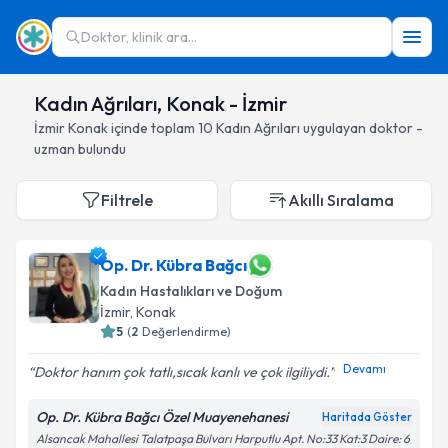
Doktor, klinik ara...
Kadın Ağrıları, Konak - İzmir
İzmir
Konak
içinde toplam
10
Kadın Ağrıları
uygulayan doktor -
uzman bulundu
Filtrele
Akıllı Sıralama
Op. Dr. Kübra Bağcı
Kadın Hastalıkları ve Doğum
İzmir
, Konak
5
(
2
Değerlendirme)
Devamı
Doktor hanım çok tatlı,sıcak kanlı ve çok ilgiliydi.️
Op. Dr. Kübra Bağcı Özel Muayenehanesi
Haritada Göster
Alsancak Mahallesi Talatpaşa Bulvarı Harputlu Apt. No:33 Kat:3 Daire: 6