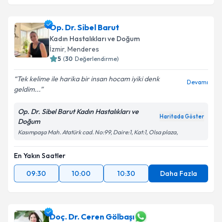
Op. Dr. Onur Süleyman Aldemir
için randevu
takvimi talebi oluşturun. Size bu uzmandan randevu
Op. Dr. Sibel Barut
almanız için bir takvim hazırlandığında e-posta ile
bilgilendireceğiz.
Kadın Hastalıkları ve Doğum
İzmir
, Menderes
E-posta Adresiniz
5
(
30
Değerlendirme)
Tek kelime ile harika bir insan hocam iyiki denk
Devamı
geldim...
Kişisel verilerimin işlenmesine ilişkin
Aydınlatma
Op. Dr. Sibel Barut Kadın Hastalıkları ve
Metni
'ni okudum ve kişisel verilerimin belirtilen
Haritada Göster
Doğum
kapsamda işlenmesini kabul ediyorum.
Kasımpaşa Mah. Atatürk cad. No:99, Daire:1, Kat:1, Olsa plaza,
En Yakın Saatler
Takvim Talebini Gönder
09:30
10:00
10:30
Daha Fazla
Doç. Dr. Ceren Gölbaşı