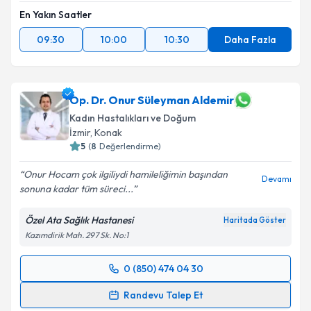
En Yakın Saatler
09:30
10:00
10:30
Daha Fazla
Op. Dr. Onur Süleyman Aldemir
Kadın Hastalıkları ve Doğum
İzmir
, Konak
5
(
8
Değerlendirme)
Onur Hocam çok ilgiliydi hamileliğimin başından
Devamı
sonuna kadar tüm süreci...
Özel Ata Sağlık Hastanesi
Haritada Göster
Kazımdirik Mah. 297 Sk. No:1
0 (850) 474 04 30
Randevu Takvimi Talebi
Randevu Talep Et