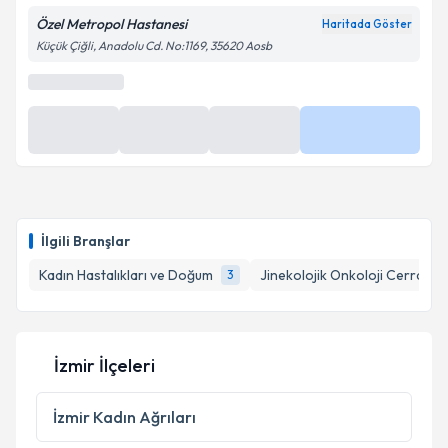
Özel Metropol Hastanesi
Haritada Göster
Küçük Çiğli, Anadolu Cd. No:1169, 35620 Aosb
Kişisel verilerimin işlenmesine ilişkin
Aydınlatma
Metni
'ni okudum ve kişisel verilerimin belirtilen
kapsamda işlenmesini kabul ediyorum.
Takvim Talebini Gönder
İlgili Branşlar
Kadın Hastalıkları ve Doğum
Jinekolojik Onkoloji Cerrahisi
3
İzmir İlçeleri
İzmir
Kadın Ağrıları