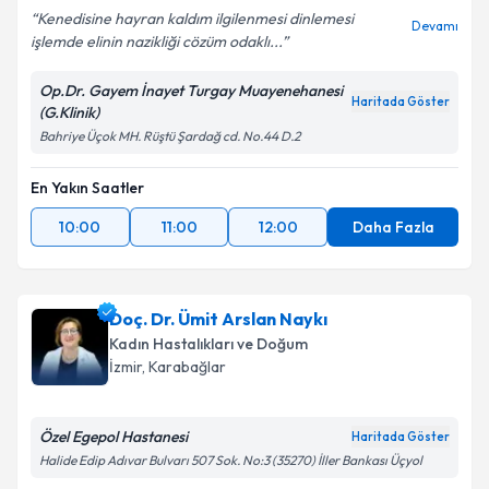
Kenedisine hayran kaldım ilgilenmesi dinlemesi
Devamı
işlemde elinin nazikliği cözüm odaklı...
Op.Dr. Gayem İnayet Turgay Muayenehanesi
Haritada Göster
(G.Klinik)
Bahriye Üçok MH. Rüştü Şardağ cd. No.44 D.2
En Yakın Saatler
10:00
11:00
12:00
Daha Fazla
Doç. Dr. Ümit Arslan Naykı
Kadın Hastalıkları ve Doğum
İzmir
, Karabağlar
Özel Egepol Hastanesi
Haritada Göster
Halide Edip Adıvar Bulvarı 507 Sok. No:3 (35270) İller Bankası Üçyol