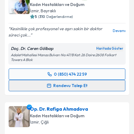
Kadın Hastalıkları ve Doğum
İzmir
, Bayraklı
5
(
310
Değerlendirme)
Kesinlikle çok profesyonel ve aşırı sakin bir doktor
Devamı
süreci çok...
Doç. Dr. Ceren Gölbaşı
Haritada Göster
Adalet Mahallesi Manas Bulvarı No:47/B Kat: 26 Daire:2608 Folkart
Towers A Blok
0 (850) 474 22 59
Randevu Takvimi Talebi
Randevu Talep Et
Doç. Dr. Ceren Gölbaşı
için randevu takvimi talebi
oluşturun. Size bu uzmandan randevu almanız için bir
Op. Dr. Rafiga Ahmadova
takvim hazırlandığında e-posta ile bilgilendireceğiz.
Kadın Hastalıkları ve Doğum
E-posta Adresiniz
İzmir
, Çiğli