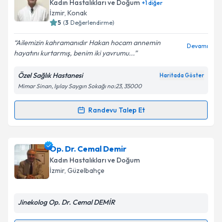
talebi oluşturun. Size bu uzmandan randevu almanız
Kadın Hastalıkları ve Doğum
+
1
diğer
için bir takvim hazırlandığında e-posta ile
İzmir
, Konak
bilgilendireceğiz.
5
(
3
Değerlendirme)
E-posta Adresiniz
Ailemizin kahramanıdır Hakan hocam annemin
Devamı
hayatını kurtarmış, benim iki yavrumu...
Özel Sağlık Hastanesi
Haritada Göster
Mimar Sinan, Işılay Saygın Sokağı no:23, 35000
Kişisel verilerimin işlenmesine ilişkin
Aydınlatma
Metni
'ni okudum ve kişisel verilerimin belirtilen
kapsamda işlenmesini kabul ediyorum.
Randevu Talep Et
Randevu Takvimi Talebi
Takvim Talebini Gönder
Doç. Dr. Mehmet Hakan Yetimalar
için randevu
Op. Dr. Cemal Demir
takvimi talebi oluşturun. Size bu uzmandan randevu
Kadın Hastalıkları ve Doğum
almanız için bir takvim hazırlandığında e-posta ile
İzmir
, Güzelbahçe
bilgilendireceğiz.
E-posta Adresiniz
Jinekolog Op. Dr. Cemal DEMİR