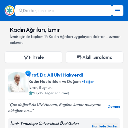
Doktor, klinik ara...
Kadın Ağrıları, İzmir
İzmir
içinde toplam
14
Kadın Ağrıları
uygulayan doktor - uzman
bulundu
Filtrele
Akıllı Sıralama
Prof. Dr. Ali Ulvi Hakverdi
Kadın Hastalıkları ve Doğum
+
1
diğer
İzmir
, Bayraklı
5
(
215
Değerlendirme)
Çok değerli Ali Ulvi Hocam, Bugüne kadar muayene
Devamı
olduğum en...
İzmir Tınaztepe Üniversitesi Özel Galen
Haritada Göster