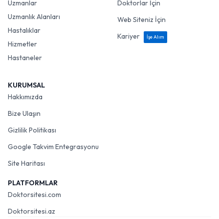
Uzmanlar
Doktorlar İçin
Uzmanlık Alanları
Web Siteniz İçin
Hastalıklar
Kariyer
İşe Alım
Hizmetler
Hastaneler
KURUMSAL
Hakkımızda
Bize Ulaşın
Gizlilik Politikası
Google Takvim Entegrasyonu
Site Haritası
PLATFORMLAR
Doktorsitesi.com
Doktorsitesi.az