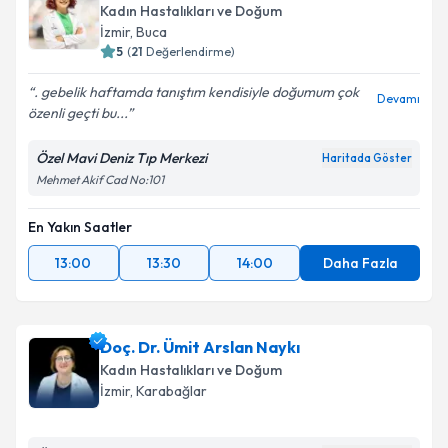
Kadın Hastalıkları ve Doğum
İzmir
, Buca
5
(
21
Değerlendirme)
. gebelik haftamda tanıştım kendisiyle doğumum çok
Devamı
özenli geçti bu...
Özel Mavi Deniz Tıp Merkezi
Haritada Göster
Mehmet Akif Cad No:101
En Yakın Saatler
13:00
13:30
14:00
Daha Fazla
Doç. Dr. Ümit Arslan Naykı
Kadın Hastalıkları ve Doğum
İzmir
, Karabağlar