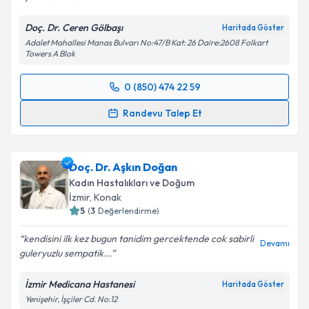
Doç. Dr. Ceren Gölbaşı
Haritada Göster
Adalet Mahallesi Manas Bulvarı No:47/B Kat: 26 Daire:2608 Folkart
Towers A Blok
0 (850) 474 22 59
Randevu Takvimi Talebi
Randevu Talep Et
Doç. Dr. Ceren Gölbaşı
için randevu takvimi talebi
oluşturun. Size bu uzmandan randevu almanız için bir
Doç. Dr. Aşkın Doğan
takvim hazırlandığında e-posta ile bilgilendireceğiz.
Kadın Hastalıkları ve Doğum
E-posta Adresiniz
İzmir
, Konak
5
(
3
Değerlendirme)
kendisini ilk kez bugun tanidim gercektende cok sabirli
Devamı
guleryuzlu sempatik...
Kişisel verilerimin işlenmesine ilişkin
Aydınlatma
Metni
'ni okudum ve kişisel verilerimin belirtilen
İzmir Medicana Hastanesi
Haritada Göster
kapsamda işlenmesini kabul ediyorum.
Yenişehir, İşçiler Cd. No:12