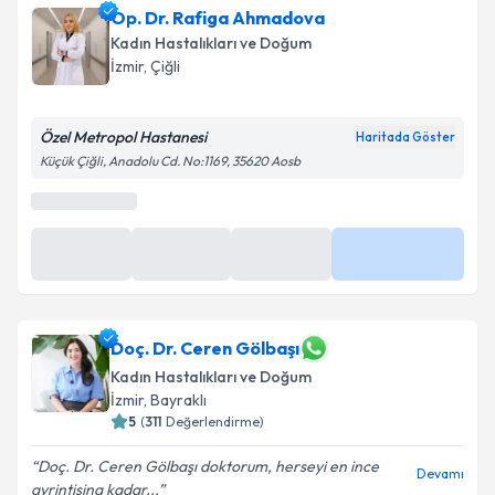
Op. Dr. Rafiga Ahmadova
almanız için bir takvim hazırlandığında e-posta ile
bilgilendireceğiz.
Kadın Hastalıkları ve Doğum
İzmir
, Çiğli
E-posta Adresiniz
Özel Metropol Hastanesi
Haritada Göster
Küçük Çiğli, Anadolu Cd. No:1169, 35620 Aosb
Kişisel verilerimin işlenmesine ilişkin
Aydınlatma
Metni
'ni okudum ve kişisel verilerimin belirtilen
kapsamda işlenmesini kabul ediyorum.
Takvim Talebini Gönder
Doç. Dr. Ceren Gölbaşı
Kadın Hastalıkları ve Doğum
İzmir
, Bayraklı
5
(
311
Değerlendirme)
Doç. Dr. Ceren Gölbaşı doktorum, herseyi en ince
Devamı
ayrintisina kadar...