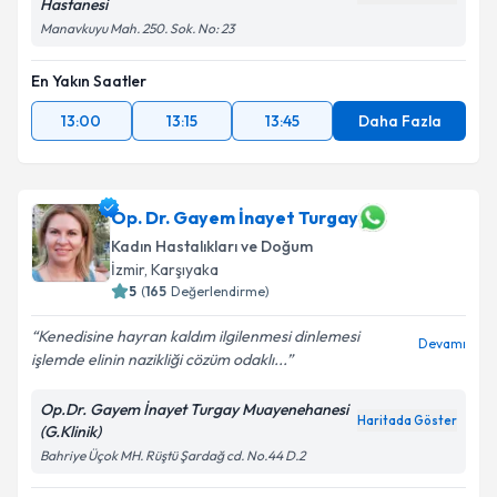
Hastanesi
Manavkuyu Mah. 250. Sok. No: 23
En Yakın Saatler
13:00
13:15
13:45
Daha Fazla
Op. Dr. Gayem İnayet Turgay
Kadın Hastalıkları ve Doğum
İzmir
, Karşıyaka
5
(
165
Değerlendirme)
Kenedisine hayran kaldım ilgilenmesi dinlemesi
Devamı
işlemde elinin nazikliği cözüm odaklı...
Op.Dr. Gayem İnayet Turgay Muayenehanesi
Haritada Göster
(G.Klinik)
Bahriye Üçok MH. Rüştü Şardağ cd. No.44 D.2