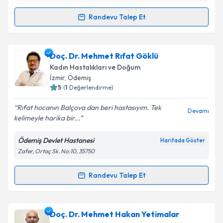
Takvim Talebini Gönder
Randevu Talep Et
Randevu Takvimi Talebi
Doç. Dr. Aşkın Doğan
için randevu takvimi talebi
Doç. Dr. Mehmet Rıfat Göklü
oluşturun. Size bu uzmandan randevu almanız için bir
Kadın Hastalıkları ve Doğum
takvim hazırlandığında e-posta ile bilgilendireceğiz.
İzmir
, Ödemiş
5
(
1
Değerlendirme)
E-posta Adresiniz
Rıfat hocanın Balçova dan beri hastasıyım. Tek
Devamı
kelimeyle harika bir...
Ödemiş Devlet Hastanesi
Haritada Göster
Kişisel verilerimin işlenmesine ilişkin
Aydınlatma
Zafer, Ortaç Sk. No:10, 35750
Metni
'ni okudum ve kişisel verilerimin belirtilen
kapsamda işlenmesini kabul ediyorum.
Randevu Talep Et
Randevu Takvimi Talebi
Takvim Talebini Gönder
Doç. Dr. Mehmet Rıfat Göklü
için randevu takvimi
Doç. Dr. Mehmet Hakan Yetimalar