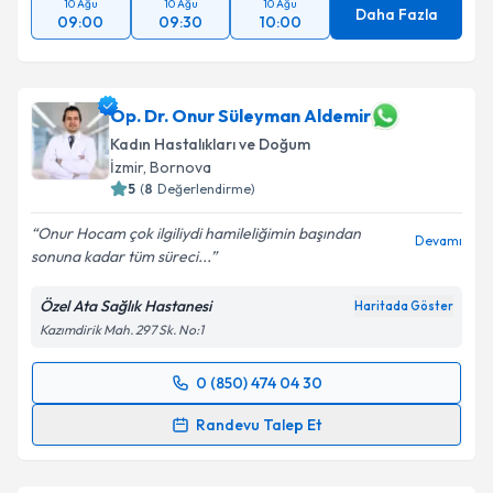
10 Ağu
10 Ağu
10 Ağu
Daha Fazla
09:00
09:30
10:00
Op. Dr. Onur Süleyman Aldemir
Kadın Hastalıkları ve Doğum
İzmir
, Bornova
5
(
8
Değerlendirme)
Onur Hocam çok ilgiliydi hamileliğimin başından
Devamı
sonuna kadar tüm süreci...
Özel Ata Sağlık Hastanesi
Haritada Göster
Kazımdirik Mah. 297 Sk. No:1
0 (850) 474 04 30
Randevu Takvimi Talebi
Randevu Talep Et
Op. Dr. Onur Süleyman Aldemir
için randevu
takvimi talebi oluşturun. Size bu uzmandan randevu