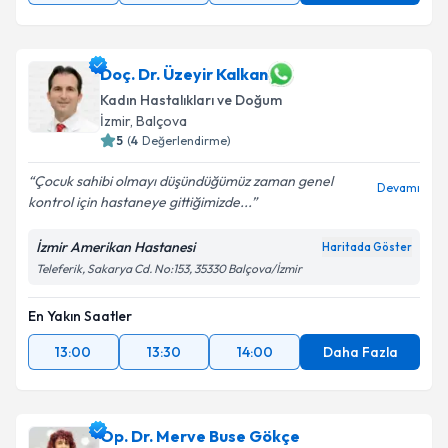
Doç. Dr. Üzeyir Kalkan
Kadın Hastalıkları ve Doğum
İzmir
, Balçova
5
(
4
Değerlendirme)
Çocuk sahibi olmayı düşündüğümüz zaman genel
Devamı
kontrol için hastaneye gittiğimizde...
İzmir Amerikan Hastanesi
Haritada Göster
Teleferik, Sakarya Cd. No:153, 35330 Balçova/İzmir
En Yakın Saatler
13:00
13:30
14:00
Daha Fazla
Op. Dr. Merve Buse Gökçe