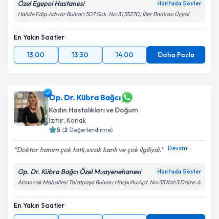
Özel Egepol Hastanesi
Haritada Göster
Halide Edip Adıvar Bulvarı 507 Sok. No:3 (35270) İller Bankası Üçyol
En Yakın Saatler
13:00
13:30
14:00
Daha Fazla
Op. Dr. Kübra Bağcı
Kadın Hastalıkları ve Doğum
İzmir
, Konak
5
(
2
Değerlendirme)
Devamı
Doktor hanım çok tatlı,sıcak kanlı ve çok ilgiliydi.️
Op. Dr. Kübra Bağcı Özel Muayenehanesi
Haritada Göster
Alsancak Mahallesi Talatpaşa Bulvarı Harputlu Apt. No:33 Kat:3 Daire: 6
En Yakın Saatler