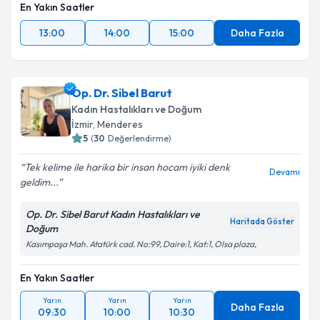
En Yakın Saatler
13:00
14:00
15:00
Daha Fazla
Op. Dr. Sibel Barut
Kadın Hastalıkları ve Doğum
İzmir
, Menderes
5
(
30
Değerlendirme)
Tek kelime ile harika bir insan hocam iyiki denk
Devamı
geldim...
Op. Dr. Sibel Barut Kadın Hastalıkları ve
Haritada Göster
Doğum
Kasımpaşa Mah. Atatürk cad. No:99, Daire:1, Kat:1, Olsa plaza,
En Yakın Saatler
Yarın
Yarın
Yarın
Daha Fazla
09:30
10:00
10:30