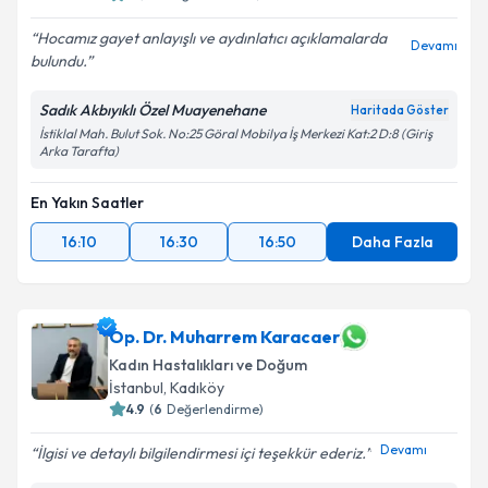
Hocamız gayet anlayışlı ve aydınlatıcı açıklamalarda
Devamı
bulundu.
Sadık Akbıyıklı Özel Muayenehane
Haritada Göster
İstiklal Mah. Bulut Sok. No:25 Göral Mobilya İş Merkezi Kat:2 D:8 (Giriş
Arka Tarafta)
En Yakın Saatler
16:10
16:30
16:50
Daha Fazla
Op. Dr. Muharrem Karacaer
Kadın Hastalıkları ve Doğum
İstanbul
, Kadıköy
4.9
(
6
Değerlendirme)
Devamı
İlgisi ve detaylı bilgilendirmesi içi teşekkür ederiz.