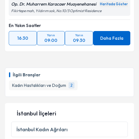
Op. Dr. Muharrem Karacaer Muayenehanesi
Haritada Göster
Fikirtepe mah, Yıldırım sok, No:10/3 Optimist Residence
En Yakın Saatler
Yarın
Yarın
16:30
Daha Fazla
09:00
09:30
İlgili Branşlar
Kadın Hastalıkları ve Doğum
2
İstanbul İlçeleri
İstanbul
Kadın Ağrıları