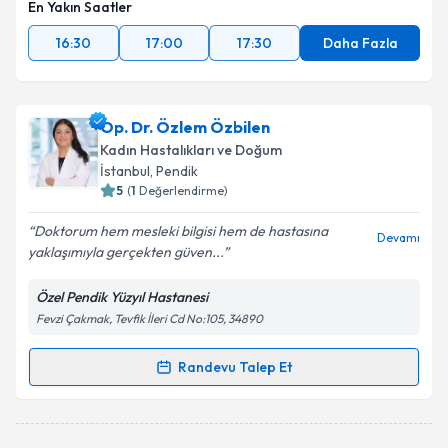
En Yakın Saatler
16:30
17:00
17:30
Daha Fazla
Op. Dr. Özlem Özbilen
Kadın Hastalıkları ve Doğum
İstanbul
, Pendik
5
(
1
Değerlendirme)
Doktorum hem mesleki bilgisi hem de hastasına
Devamı
yaklaşımıyla gerçekten güven...
Özel Pendik Yüzyıl Hastanesi
Fevzi Çakmak, Tevfik İleri Cd No:105, 34890
Randevu Talep Et
Randevu Takvimi Talebi
Op. Dr. Özlem Özbilen
için randevu takvimi talebi