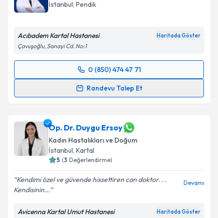
İstanbul
, Pendik
Acıbadem Kartal Hastanesi
Haritada Göster
Çavuşoğlu, Sanayi Cd. No:1
0 (850) 474 47 71
Randevu Takvimi Talebi
Randevu Talep Et
Doç. Dr. Murat Yassa
için randevu takvimi talebi
oluşturun. Size bu uzmandan randevu almanız için bir
takvim hazırlandığında e-posta ile bilgilendireceğiz.
Op. Dr. Duygu Ersoy
Kadın Hastalıkları ve Doğum
E-posta Adresiniz
İstanbul
, Kartal
5
(
3
Değerlendirme)
Kendimi özel ve güvende hissettiren can doktor. . .
Devamı
Kendisinin...
Kişisel verilerimin işlenmesine ilişkin
Aydınlatma
Metni
'ni okudum ve kişisel verilerimin belirtilen
Avicenna Kartal Umut Hastanesi
Haritada Göster
kapsamda işlenmesini kabul ediyorum.