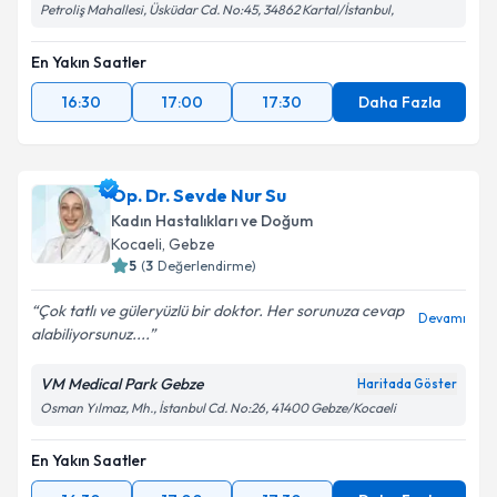
Petroliş Mahallesi, Üsküdar Cd. No:45, 34862 Kartal/İstanbul,
Takvim Talebini Gönder
En Yakın Saatler
16:30
17:00
17:30
Daha Fazla
Op. Dr. Sevde Nur Su
Kadın Hastalıkları ve Doğum
Kocaeli
, Gebze
5
(
3
Değerlendirme)
Çok tatlı ve güleryüzlü bir doktor. Her sorunuza cevap
Devamı
alabiliyorsunuz....
VM Medical Park Gebze
Haritada Göster
Osman Yılmaz, Mh., İstanbul Cd. No:26, 41400 Gebze/Kocaeli
En Yakın Saatler