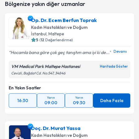
Bölgenize yakın diğer uzmanlar
oluşturun. Size bu uzmandan randevu almanız için bir
takvim hazırlandığında e-posta ile bilgilendireceğiz.
Op. Dr. Ecem Berfun Toprak
E-posta Adresiniz
Kadın Hastalıkları ve Doğum
İstanbul
, Maltepe
5
(
12
Değerlendirme)
Devamı
Hocamla bana göre çok geç tanıştım ama iyi ki de...
Kişisel verilerimin işlenmesine ilişkin
Aydınlatma
Metni
'ni okudum ve kişisel verilerimin belirtilen
VM Medical Park Maltepe Hastanesi
kapsamda işlenmesini kabul ediyorum.
Haritada Göster
Cevizli, Bağdat Cd. No:547, 34846
Takvim Talebini Gönder
En Yakın Saatler
Yarın
Yarın
16:30
Daha Fazla
09:00
09:30
Doç. Dr. Murat Yassa
Kadın Hastalıkları ve Doğum