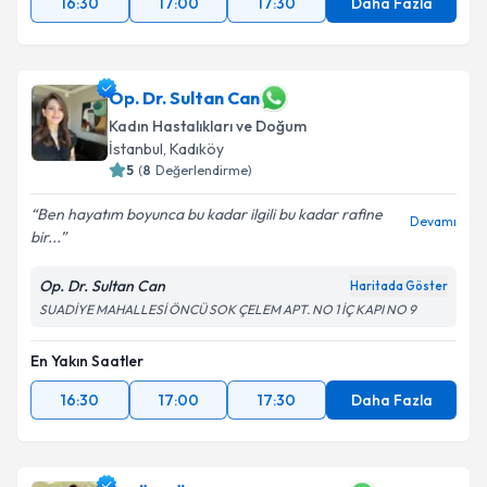
16:30
17:00
17:30
Daha Fazla
Op. Dr. Sultan Can
Kadın Hastalıkları ve Doğum
İstanbul
, Kadıköy
5
(
8
Değerlendirme)
Ben hayatım boyunca bu kadar ilgili bu kadar rafine
Devamı
bir...
Op. Dr. Sultan Can
Haritada Göster
SUADİYE MAHALLESİ ÖNCÜ SOK ÇELEM APT. NO 1 İÇ KAPI NO 9
En Yakın Saatler
16:30
17:00
17:30
Daha Fazla