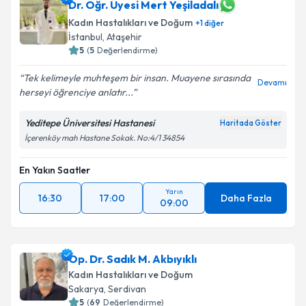
Dr. Öğr. Üyesi Mert Yeşiladalı
Kadın Hastalıkları ve Doğum
+
1
diğer
İstanbul
, Ataşehir
5
(
5
Değerlendirme)
Tek kelimeyle muhteşem bir insan. Muayene sırasında
Devamı
herseyi öğrenciye anlatır...
Yeditepe Üniversitesi Hastanesi
Haritada Göster
İçerenköy mah Hastane Sokak. No:4/1 34854
En Yakın Saatler
Yarın
16:30
17:00
Daha Fazla
09:00
Op. Dr. Sadık M. Akbıyıklı
Kadın Hastalıkları ve Doğum
Sakarya
, Serdivan
5
(
69
Değerlendirme)