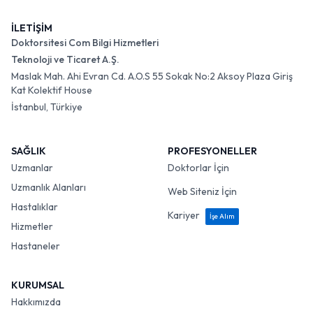
İLETİŞİM
Doktorsitesi Com Bilgi Hizmetleri
Teknoloji ve Ticaret A.Ş.
Maslak Mah. Ahi Evran Cd. A.O.S 55 Sokak No:2 Aksoy Plaza Giriş
Kat Kolektif House
İstanbul, Türkiye
SAĞLIK
PROFESYONELLER
Uzmanlar
Doktorlar İçin
Uzmanlık Alanları
Web Siteniz İçin
Hastalıklar
Kariyer
İşe Alım
Hizmetler
Hastaneler
KURUMSAL
Hakkımızda