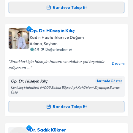
Randevu Talep Et
Randevu Takvimi Talebi
Prof. Dr. Hüsnü Çelik
için randevu takvimi talebi
Op. Dr. Hüseyin Kılıç
oluşturun. Size bu uzmandan randevu almanız için bir
Kadın Hastalıkları ve Doğum
takvim hazırlandığında e-posta ile bilgilendireceğiz.
Adana
, Seyhan
4.9
(
9
Değerlendirme)
E-posta Adresiniz
Emekleri için hüseyin hocam ve ekibine çol teşekkür
Devamı
ediyorum ...
Op. Dr. Hüseyin Kılıç
Haritada Göster
Kişisel verilerimin işlenmesine ilişkin
Aydınlatma
Kurtuluş Mahallesi 64009 Sokak Büşra Apt Kat:2 No:4 Ziyapaşa Bulvarı
Metni
'ni okudum ve kişisel verilerimin belirtilen
Üstü
kapsamda işlenmesini kabul ediyorum.
Randevu Talep Et
Randevu Takvimi Talebi
Takvim Talebini Gönder
Op. Dr. Hüseyin Kılıç
için randevu takvimi talebi
Dr. Sadık Kükrer