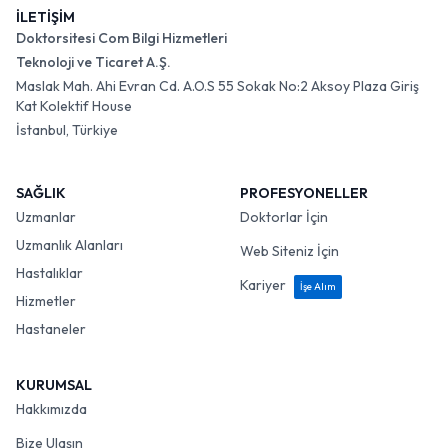
İLETİŞİM
Doktorsitesi Com Bilgi Hizmetleri
Teknoloji ve Ticaret A.Ş.
Maslak Mah. Ahi Evran Cd. A.O.S 55 Sokak No:2 Aksoy Plaza Giriş
Kat Kolektif House
İstanbul, Türkiye
SAĞLIK
PROFESYONELLER
Uzmanlar
Doktorlar İçin
Uzmanlık Alanları
Web Siteniz İçin
Hastalıklar
Kariyer
İşe Alım
Hizmetler
Hastaneler
KURUMSAL
Hakkımızda
Bize Ulaşın