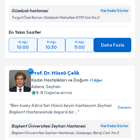
Güzelyalı hastanesi
Haritada Göster
Turgut Özal Bulvarı Güzelyalı Mahallesi 81119 Sok No:2
En Yakın Saatler
10 Ağu
10 Ağu
10 Ağu
Daha Fazla
10:00
10:30
11:00
Prof. Dr. Hüsnü Çelik
Kadın Hastalıkları ve Doğum
+
1
diğer
Adana
, Seyhan
5
(
5
Değerlendirme)
Ben kuzey Kıbrıs’tan Hüsnü beyin hastasıyım.Seyhan
Devamı
Başkent Hastanesinde başarılı bir...
Başkent Üniversitesi Seyhan Hastanesi
Haritada Göster
Başkent Üniversitesi Seyhan Hastanesi, Gazipaşa, Baraj Cad. No:5