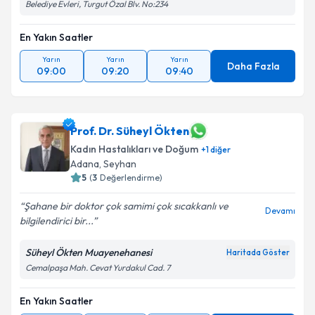
Belediye Evleri, Turgut Özal Blv. No:234
En Yakın Saatler
Yarın
Yarın
Yarın
Daha Fazla
09:00
09:20
09:40
Prof. Dr. Süheyl Ökten
Kadın Hastalıkları ve Doğum
+
1
diğer
Adana
, Seyhan
5
(
3
Değerlendirme)
Şahane bir doktor çok samimi çok sıcakkanlı ve
Devamı
bilgilendirici bir...
Süheyl Ökten Muayenehanesi
Haritada Göster
Cemalpaşa Mah. Cevat Yurdakul Cad. 7
En Yakın Saatler