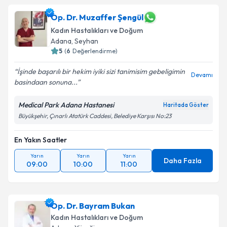
Op. Dr. Muzaffer Şengül
Kadın Hastalıkları ve Doğum
Adana
, Seyhan
5
(
6
Değerlendirme)
İşinde başarılı bir hekim iyiki sizi tanimisim gebeligimin
Devamı
basindaan sonuna...
Medical Park Adana Hastanesi
Haritada Göster
Büyükşehir, Çınarlı Atatürk Caddesi, Belediye Karşısı No:23
En Yakın Saatler
Yarın
Yarın
Yarın
Daha Fazla
09:00
10:00
11:00
Op. Dr. Bayram Bukan
Kadın Hastalıkları ve Doğum