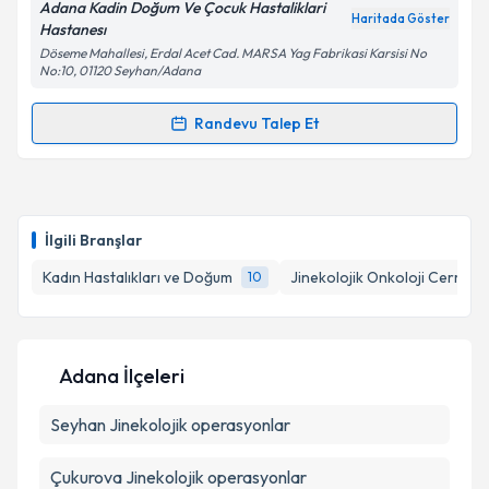
Adana Kadin Doğum Ve Çocuk Hastaliklari
Haritada Göster
Kişisel verilerimin işlenmesine ilişkin
Aydınlatma
Hastanesı
Metni
'ni okudum ve kişisel verilerimin belirtilen
Döseme Mahallesi, Erdal Acet Cad. MARSA Yag Fabrikasi Karsisi No
kapsamda işlenmesini kabul ediyorum.
No:10, 01120 Seyhan/Adana
Randevu Talep Et
Randevu Takvimi Talebi
Takvim Talebini Gönder
Dr. Mehmet Selçuk Kerpiç
için randevu takvimi
talebi oluşturun. Size bu uzmandan randevu almanız
İlgili Branşlar
için bir takvim hazırlandığında e-posta ile
bilgilendireceğiz.
Kadın Hastalıkları ve Doğum
Jinekolojik Onkoloji Cerrahis
10
E-posta Adresiniz
Adana İlçeleri
Seyhan
Kişisel verilerimin işlenmesine ilişkin
Jinekolojik operasyonlar
Aydınlatma
Metni
'ni okudum ve kişisel verilerimin belirtilen
kapsamda işlenmesini kabul ediyorum.
Çukurova
Jinekolojik operasyonlar