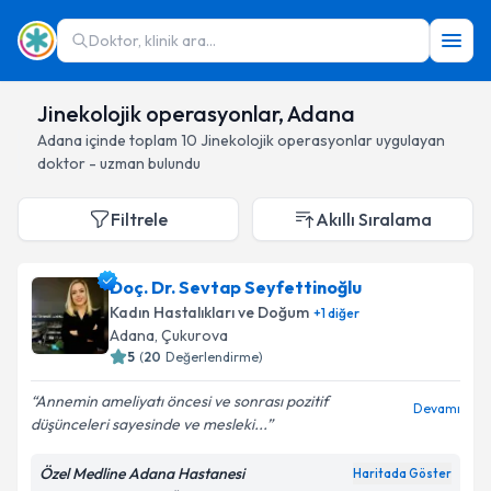
Doktor, klinik ara...
Jinekolojik operasyonlar, Adana
Adana
içinde toplam
10
Jinekolojik operasyonlar
uygulayan
doktor - uzman bulundu
Filtrele
Akıllı Sıralama
Doç. Dr. Sevtap Seyfettinoğlu
Kadın Hastalıkları ve Doğum
+
1
diğer
Adana
, Çukurova
5
(
20
Değerlendirme)
Annemin ameliyatı öncesi ve sonrası pozitif
Devamı
düşünceleri sayesinde ve mesleki...
Özel Medline Adana Hastanesi
Haritada Göster