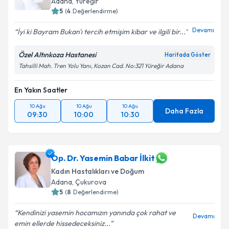
Adana
, Yüreğir
5
(
4
Değerlendirme)
Devamı
İyi ki Bayram Bukan'ı tercih etmişim kibar ve ilgili bir...
Özel Altınkoza Hastanesi
Haritada Göster
Tahsilli Mah. Tren Yolu Yanı, Kozan Cad. No:321 Yüreğir Adana
En Yakın Saatler
10 Ağu
10 Ağu
10 Ağu
Daha Fazla
09:30
10:00
10:30
Op. Dr. Yasemin Babar İlkit
Kadın Hastalıkları ve Doğum
Adana
, Çukurova
5
(
8
Değerlendirme)
Kendinizi yasemin hocamızın yanında çok rahat ve
Devamı
emin ellerde hissedeceksiniz...