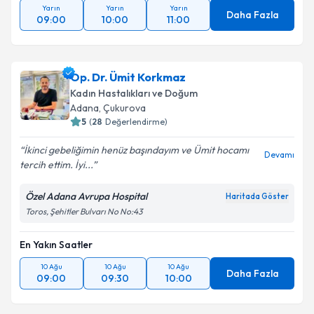
Yarın
Yarın
Yarın
Daha Fazla
09:00
10:00
11:00
Op. Dr. Ümit Korkmaz
Kadın Hastalıkları ve Doğum
Adana
, Çukurova
5
(
28
Değerlendirme)
İkinci gebeliğimin henüz başındayım ve Ümit hocamı
Devamı
tercih ettim. İyi...
Özel Adana Avrupa Hospital
Haritada Göster
Toros, Şehitler Bulvarı No No:43
En Yakın Saatler
10 Ağu
10 Ağu
10 Ağu
Daha Fazla
09:00
09:30
10:00