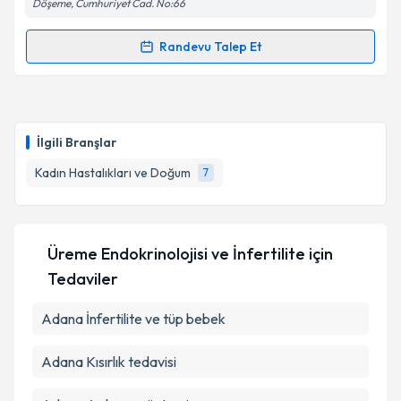
Döşeme, Cumhuriyet Cad. No:66
Kişisel verilerimin işlenmesine ilişkin
Aydınlatma
Metni
'ni okudum ve kişisel verilerimin belirtilen
kapsamda işlenmesini kabul ediyorum.
Randevu Talep Et
Randevu Takvimi Talebi
Takvim Talebini Gönder
Prof. Dr. Volkan Noyan
için randevu takvimi talebi
oluşturun. Size bu uzmandan randevu almanız için bir
İlgili Branşlar
takvim hazırlandığında e-posta ile bilgilendireceğiz.
Kadın Hastalıkları ve Doğum
7
E-posta Adresiniz
Üreme Endokrinolojisi ve İnfertilite
için
Kişisel verilerimin işlenmesine ilişkin
Aydınlatma
Tedaviler
Metni
'ni okudum ve kişisel verilerimin belirtilen
kapsamda işlenmesini kabul ediyorum.
Adana İnfertilite ve tüp bebek
Adana Kısırlık tedavisi
Takvim Talebini Gönder