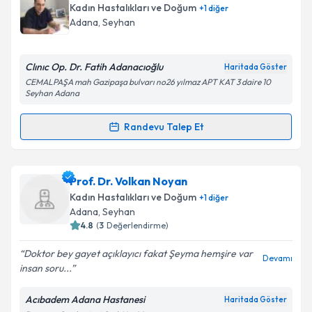
oluşturun. Size bu uzmandan randevu almanız için bir
Takvim Talebini Gönder
Kadın Hastalıkları ve Doğum
+
1
diğer
takvim hazırlandığında e-posta ile bilgilendireceğiz.
Adana
,
Seyhan
E-posta Adresiniz
Clınıc Op. Dr. Fatih Adanacıoğlu
Haritada Göster
CEMALPAŞA mah Gazipaşa bulvarı no26 yılmaz APT KAT 3 daire 10
Seyhan Adana
Kişisel verilerimin işlenmesine ilişkin
Aydınlatma
Randevu Talep Et
Metni
'ni okudum ve kişisel verilerimin belirtilen
Randevu Takvimi Talebi
kapsamda işlenmesini kabul ediyorum.
Op. Dr. Fatih Adanacıoğlu
için randevu takvimi
Prof. Dr. Volkan Noyan
Takvim Talebini Gönder
talebi oluşturun. Size bu uzmandan randevu almanız
Kadın Hastalıkları ve Doğum
+
1
diğer
için bir takvim hazırlandığında e-posta ile
Adana
,
Seyhan
bilgilendireceğiz.
4.8
(
3
Değerlendirme)
E-posta Adresiniz
Doktor bey gayet açıklayıcı fakat Şeyma hemşire var
Devamı
insan soru...
Acıbadem Adana Hastanesi
Haritada Göster