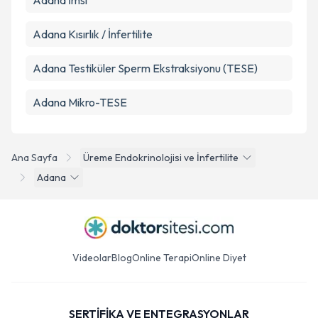
Adana İmsi
Adana Kısırlık / İnfertilite
Adana Testiküler Sperm Ekstraksiyonu (TESE)
Adana Mikro-TESE
Ana Sayfa
Üreme Endokrinolojisi ve İnfertilite
Adana
Videolar
Blog
Online Terapi
Online Diyet
SERTİFİKA VE ENTEGRASYONLAR