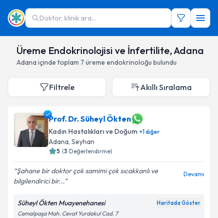
Doktor, klinik ara...
Üreme Endokrinolojisi ve İnfertilite, Adana
Adana
içinde toplam
7
üreme endokrinoloğu
bulundu
Filtrele
Akıllı Sıralama
Prof. Dr. Süheyl Ökten
Kadın Hastalıkları ve Doğum
+
1
diğer
Adana
,
Seyhan
5
(
3
Değerlendirme)
Şahane bir doktor çok samimi çok sıcakkanlı ve
Devamı
bilgilendirici bir...
Süheyl Ökten Muayenehanesi
Haritada Göster
Cemalpaşa Mah. Cevat Yurdakul Cad. 7