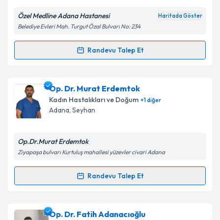
E-posta Adresiniz
Özel Medline Adana Hastanesi
Haritada Göster
Belediye Evleri Mah. Turgut Özal Bulvarı No: 234
Kişisel verilerimin işlenmesine ilişkin
Aydınlatma
Randevu Talep Et
Randevu Takvimi Talebi
Metni
'ni okudum ve kişisel verilerimin belirtilen
kapsamda işlenmesini kabul ediyorum.
Dr. Öğr. Üyesi Feza Burak
için randevu takvimi talebi
Op. Dr. Murat Erdemtok
oluşturun. Size bu uzmandan randevu almanız için bir
Takvim Talebini Gönder
Kadın Hastalıkları ve Doğum
+
1
diğer
takvim hazırlandığında e-posta ile bilgilendireceğiz.
Adana
,
Seyhan
E-posta Adresiniz
Op.Dr.Murat Erdemtok
Ziyapaşa bulvarı Kurtuluş mahallesi yüzevler civari Adana
Kişisel verilerimin işlenmesine ilişkin
Aydınlatma
Randevu Talep Et
Randevu Takvimi Talebi
Metni
'ni okudum ve kişisel verilerimin belirtilen
kapsamda işlenmesini kabul ediyorum.
Op. Dr. Murat Erdemtok
için randevu takvimi talebi
Op. Dr. Fatih Adanacıoğlu