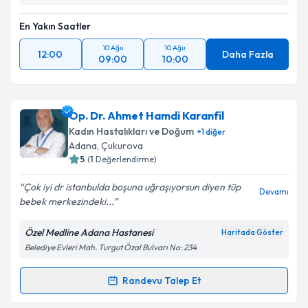
En Yakın Saatler
10 Ağu
10 Ağu
12:00
Daha Fazla
09:00
10:00
Op. Dr. Ahmet Hamdi Karanfil
Kadın Hastalıkları ve Doğum
+
1
diğer
Adana
,
Çukurova
5
(
1
Değerlendirme)
Çok iyi dr istanbulda boşuna uğraşıyorsun diyen tüp
Devamı
bebek merkezindeki...
Özel Medline Adana Hastanesi
Haritada Göster
Belediye Evleri Mah. Turgut Özal Bulvarı No: 234
Randevu Talep Et
Randevu Takvimi Talebi