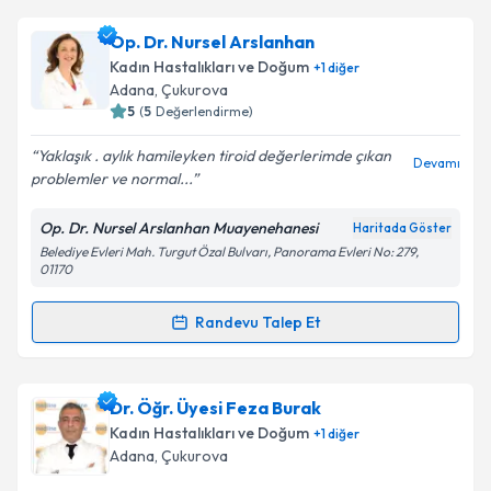
Op. Dr. Ahmet Hamdi Karanfil
için randevu takvimi
Op. Dr. Nursel Arslanhan
talebi oluşturun. Size bu uzmandan randevu almanız
Kadın Hastalıkları ve Doğum
+
1
diğer
için bir takvim hazırlandığında e-posta ile
Adana
,
Çukurova
bilgilendireceğiz.
5
(
5
Değerlendirme)
E-posta Adresiniz
Yaklaşık . aylık hamileyken tiroid değerlerimde çıkan
Devamı
problemler ve normal...
Op. Dr. Nursel Arslanhan Muayenehanesi
Haritada Göster
Belediye Evleri Mah. Turgut Özal Bulvarı, Panorama Evleri No: 279,
Kişisel verilerimin işlenmesine ilişkin
Aydınlatma
01170
Metni
'ni okudum ve kişisel verilerimin belirtilen
kapsamda işlenmesini kabul ediyorum.
Randevu Talep Et
Randevu Takvimi Talebi
Takvim Talebini Gönder
Op. Dr. Nursel Arslanhan
için randevu takvimi talebi
Dr. Öğr. Üyesi Feza Burak
oluşturun. Size bu uzmandan randevu almanız için bir
Kadın Hastalıkları ve Doğum
+
1
diğer
takvim hazırlandığında e-posta ile bilgilendireceğiz.
Adana
,
Çukurova