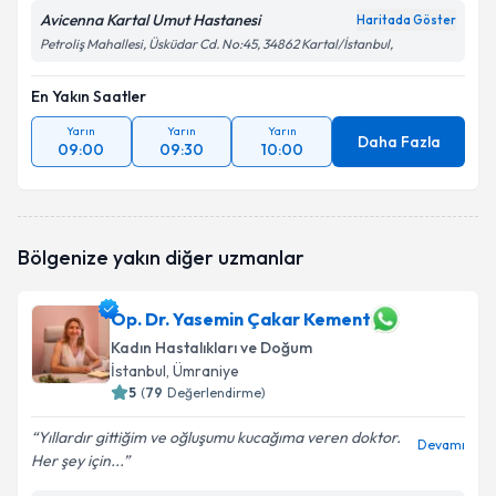
Avicenna Kartal Umut Hastanesi
Haritada Göster
Petroliş Mahallesi, Üsküdar Cd. No:45, 34862 Kartal/İstanbul,
En Yakın Saatler
Yarın
Yarın
Yarın
Daha Fazla
09:00
09:30
10:00
Bölgenize yakın diğer uzmanlar
Op. Dr. Yasemin Çakar Kement
Kadın Hastalıkları ve Doğum
İstanbul
, Ümraniye
5
(
79
Değerlendirme)
Yıllardır gittiğim ve oğluşumu kucağıma veren doktor.
Devamı
Her şey için...