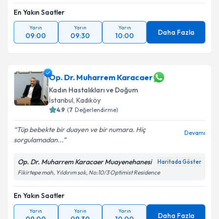
En Yakın Saatler
Yarın
Yarın
Yarın
Daha Fazla
09:00
09:30
10:00
Op. Dr. Muharrem Karacaer
Kadın Hastalıkları ve Doğum
İstanbul
, Kadıköy
4.9
(
7
Değerlendirme)
Tüp bebekte bir duayen ve bir numara. Hiç
Devamı
sorgulamadan...
Op. Dr. Muharrem Karacaer Muayenehanesi
Haritada Göster
Fikirtepe mah, Yıldırım sok, No:10/3 Optimist Residence
En Yakın Saatler
Yarın
Yarın
Yarın
Daha Fazla