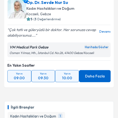
Doç. Dr. Bülent Çakmak
için randevu takvimi talebi
Op. Dr. Sevde Nur Su
oluşturun. Size bu uzmandan randevu almanız için bir
Kadın Hastalıkları ve Doğum
takvim hazırlandığında e-posta ile bilgilendireceğiz.
Kocaeli
, Gebze
5
(
3
Değerlendirme)
E-posta Adresiniz
Çok tatlı ve güleryüzlü bir doktor. Her sorunuza cevap
Devamı
alabiliyorsunuz....
VM Medical Park Gebze
Haritada Göster
Kişisel verilerimin işlenmesine ilişkin
Aydınlatma
Osman Yılmaz, Mh., İstanbul Cd. No:26, 41400 Gebze/Kocaeli
Metni
'ni okudum ve kişisel verilerimin belirtilen
kapsamda işlenmesini kabul ediyorum.
En Yakın Saatler
Yarın
Yarın
Yarın
Takvim Talebini Gönder
Daha Fazla
09:00
09:30
10:00
İlgili Branşlar
Kadın Hastalıkları ve Doğum
1