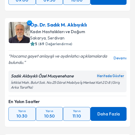
09:00
09:30
10:00
Op. Dr. Sadık M. Akbıyıklı
Kadın Hastalıkları ve Doğum
Sakarya
, Serdivan
5
(
69
Değerlendirme)
Hocamız gayet anlayışlı ve aydınlatıcı açıklamalarda
Devamı
bulundu.
Sadık Akbıyıklı Özel Muayenehane
Haritada Göster
İstiklal Mah. Bulut Sok. No:25 Göral Mobilya İş Merkezi Kat:2 D:8 (Giriş
Arka Tarafta)
En Yakın Saatler
Yarın
Yarın
Yarın
Daha Fazla
10:30
10:50
11:10