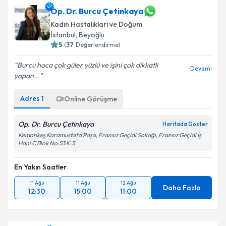
Op. Dr. Burcu Çetinkaya
Kadın Hastalıkları ve Doğum
İstanbul
, Beyoğlu
5
(
37
Değerlendirme)
Burcu hoca çok güler yüzlü ve işini çok dikkatli
Devamı
yapan...
Adres
1
Online Görüşme
Op. Dr. Burcu Çetinkaya
Haritada Göster
Kemankeş Karamustafa Paşa, Fransız Geçidi Sokağı, Fransız Geçidi İş
Hanı C Blok No:53 K:5
En Yakın Saatler
11 Ağu
11 Ağu
12 Ağu
Daha Fazla
12:30
15:00
11:00