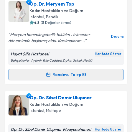
Op. Dr. Meryem Top
Kadın Hastalıkları ve Doğum
İstanbul
, Pendik
4.8
(
3
Değerlendirme)
Meryem hanımla gebelik takibim . trimester
Devamı
dönemimde başlamış oldu. Kasılmalarım...
Hayat Şifa Hastanesi
Haritada Göster
Bahçelievler, Aydınlı Yolu Caddesi Zıpkın Sokak No:10
Randevu Talep Et
Randevu Takvimi Talebi
Op. Dr. Meryem Top
için randevu takvimi talebi
Op. Dr. Sibel Demir Ulupınar
oluşturun. Size bu uzmandan randevu almanız için bir
Kadın Hastalıkları ve Doğum
takvim hazırlandığında e-posta ile bilgilendireceğiz.
İstanbul
, Maltepe
E-posta Adresiniz
Op. Dr. Sibel Demir Ulupınar Muayenehanesi
Haritada Göster