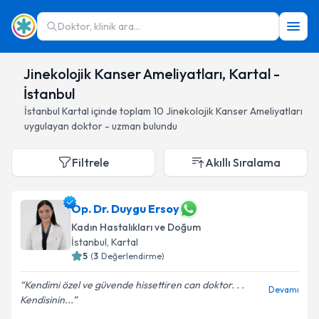
Doktor, klinik ara...
Jinekolojik Kanser Ameliyatları, Kartal -
İstanbul
İstanbul
Kartal
içinde toplam
10
Jinekolojik Kanser Ameliyatları
uygulayan doktor - uzman bulundu
Filtrele
Akıllı Sıralama
Op. Dr. Duygu Ersoy
Kadın Hastalıkları ve Doğum
İstanbul
, Kartal
5
(
3
Değerlendirme)
Kendimi özel ve güvende hissettiren can doktor. . .
Devamı
Kendisinin...