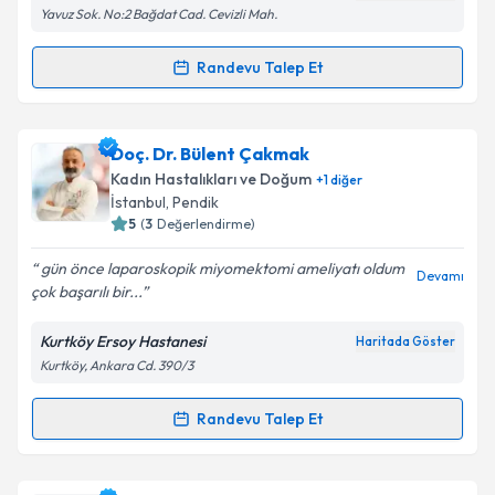
Yavuz Sok. No:2 Bağdat Cad. Cevizli Mah.
Kişisel verilerimin işlenmesine ilişkin
Aydınlatma
Randevu Talep Et
Randevu Takvimi Talebi
Metni
'ni okudum ve kişisel verilerimin belirtilen
kapsamda işlenmesini kabul ediyorum.
Op. Dr. Sibel Demir Ulupınar
için randevu takvimi
Doç. Dr. Bülent Çakmak
talebi oluşturun. Size bu uzmandan randevu almanız
Takvim Talebini Gönder
Kadın Hastalıkları ve Doğum
+
1
diğer
için bir takvim hazırlandığında e-posta ile
İstanbul
, Pendik
bilgilendireceğiz.
5
(
3
Değerlendirme)
E-posta Adresiniz
gün önce laparoskopik miyomektomi ameliyatı oldum
Devamı
çok başarılı bir...
Kurtköy Ersoy Hastanesi
Haritada Göster
Kurtköy, Ankara Cd. 390/3
Kişisel verilerimin işlenmesine ilişkin
Aydınlatma
Metni
'ni okudum ve kişisel verilerimin belirtilen
kapsamda işlenmesini kabul ediyorum.
Randevu Talep Et
Randevu Takvimi Talebi
Takvim Talebini Gönder