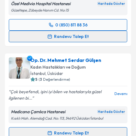
Özel Medivia Hospital Hastanesi
Haritada Göster
Güzeltepe, Zübeyde Hanım Cd. No:15
0 (850) 811 88 36
Randevu Takvimi Talebi
Randevu Talep Et
Op. Dr. Tonguç Arslan
için randevu takvimi talebi
oluşturun. Size bu uzmandan randevu almanız için bir
Op. Dr. Mehmet Serdar Gülşen
takvim hazırlandığında e-posta ile bilgilendireceğiz.
Kadın Hastalıkları ve Doğum
E-posta Adresiniz
İstanbul
, Üsküdar
5
(
3
Değerlendirme)
Çok beyefendi, işini iyi bilen ve hastalarıyla güzel
Devamı
ilgilenen bi...
Kişisel verilerimin işlenmesine ilişkin
Aydınlatma
Metni
'ni okudum ve kişisel verilerimin belirtilen
Medicana Çamlıca Hastanesi
Haritada Göster
kapsamda işlenmesini kabul ediyorum.
Kısıklı Mah. Alemdağ Cad. No: 113, 34692 Üsküdar/İstanbul
Takvim Talebini Gönder
Randevu Talep Et