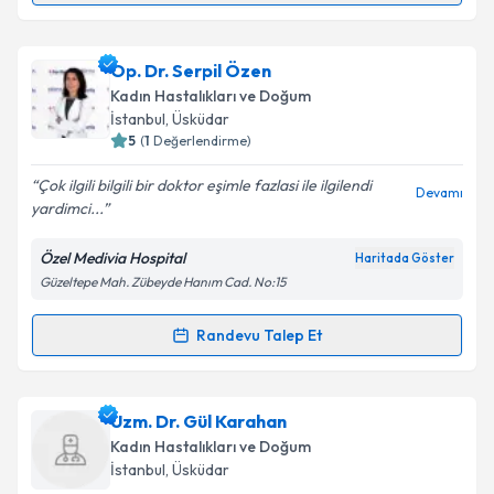
Metni
'ni okudum ve kişisel verilerimin belirtilen
kapsamda işlenmesini kabul ediyorum.
Prof. Dr. Tülay Okman Kılıç
için randevu takvimi
Op. Dr. Serpil Özen
talebi oluşturun. Size bu uzmandan randevu almanız
Kadın Hastalıkları ve Doğum
Takvim Talebini Gönder
için bir takvim hazırlandığında e-posta ile
İstanbul
, Üsküdar
bilgilendireceğiz.
5
(
1
Değerlendirme)
E-posta Adresiniz
Çok ilgili bilgili bir doktor eşimle fazlasi ile ilgilendi
Devamı
yardimci...
Özel Medivia Hospital
Haritada Göster
Güzeltepe Mah. Zübeyde Hanım Cad. No:15
Kişisel verilerimin işlenmesine ilişkin
Aydınlatma
Metni
'ni okudum ve kişisel verilerimin belirtilen
kapsamda işlenmesini kabul ediyorum.
Randevu Talep Et
Randevu Takvimi Talebi
Takvim Talebini Gönder
Op. Dr. Serpil Özen
için randevu takvimi talebi
Uzm. Dr. Gül Karahan
oluşturun. Size bu uzmandan randevu almanız için bir
Kadın Hastalıkları ve Doğum
takvim hazırlandığında e-posta ile bilgilendireceğiz.
İstanbul
, Üsküdar