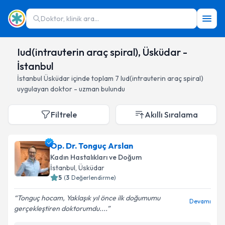
Doktor, klinik ara...
Iud(intrauterin araç spiral), Üsküdar -
İstanbul
İstanbul
Üsküdar
içinde toplam
7
Iud(intrauterin araç spiral)
uygulayan doktor - uzman bulundu
Filtrele
Akıllı Sıralama
Op. Dr. Tonguç Arslan
Kadın Hastalıkları ve Doğum
İstanbul
, Üsküdar
5
(
3
Değerlendirme)
Tonguç hocam, Yaklaşık yıl önce ilk doğumumu
Devamı
gerçekleştiren doktorumdu....