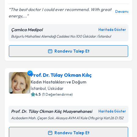
E-posta Adresiniz
The best doctor I could ever recommend. With great
Devamı
energy,...
Çamlıca Medipol
Haritada Göster
Kişisel verilerimin işlenmesine ilişkin
Aydınlatma
Bulgurlu Mahallesi Alemdağ Caddesi No:100 Üsküdar /İstanbul
Metni
'ni okudum ve kişisel verilerimin belirtilen
kapsamda işlenmesini kabul ediyorum.
Randevu Talep Et
Randevu Takvimi Talebi
Takvim Talebini Gönder
Op. Dr. Fadime Demircan
için randevu takvimi
Prof. Dr. Tülay Okman Kılıç
talebi oluşturun. Size bu uzmandan randevu almanız
Kadın Hastalıkları ve Doğum
için bir takvim hazırlandığında e-posta ile
İstanbul
, Üsküdar
bilgilendireceğiz.
4.5
(
1
Değerlendirme)
E-posta Adresiniz
Prof. Dr. Tülay Okman Kılıç Muayenehanesi
Haritada Göster
Acıbadem Mah. Çeçen Sok. Akasya AVM A1 Kule Ofis girişi Kat:26 D:152
Randevu Talep Et
Randevu Takvimi Talebi
Kişisel verilerimin işlenmesine ilişkin
Aydınlatma