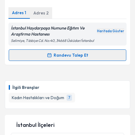
E-posta Adresiniz
Adres
1
Adres
2
İstanbul Haydarpaşa Numune Eğıtım Ve
Haritada Göster
Kişisel verilerimin işlenmesine ilişkin
Aydınlatma
Araştirma Hastanesı
Metni
'ni okudum ve kişisel verilerimin belirtilen
Selimiye, Tıbbiye Cd. No:40, 34668 Üsküdar/İstanbul
kapsamda işlenmesini kabul ediyorum.
Randevu Talep Et
Randevu Takvimi Talebi
Takvim Talebini Gönder
Uzm. Dr. Gül Karahan
için randevu takvimi talebi
oluşturun. Size bu uzmandan randevu almanız için bir
İlgili Branşlar
takvim hazırlandığında e-posta ile bilgilendireceğiz.
Kadın Hastalıkları ve Doğum
7
E-posta Adresiniz
İstanbul İlçeleri
Kişisel verilerimin işlenmesine ilişkin
Aydınlatma