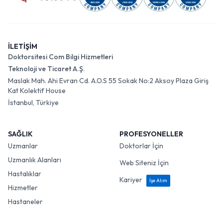
İLETİŞİM
Doktorsitesi Com Bilgi Hizmetleri
Teknoloji ve Ticaret A.Ş.
Maslak Mah. Ahi Evran Cd. A.O.S 55 Sokak No:2 Aksoy Plaza Giriş
Kat Kolektif House
İstanbul, Türkiye
SAĞLIK
PROFESYONELLER
Uzmanlar
Doktorlar İçin
Uzmanlık Alanları
Web Siteniz İçin
Hastalıklar
Kariyer
İşe Alım
Hizmetler
Hastaneler