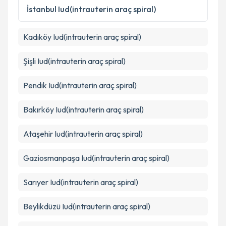
Metni
'ni okudum ve kişisel verilerimin belirtilen
İstanbul
Iud(intrauterin araç spiral)
kapsamda işlenmesini kabul ediyorum.
Kadıköy
Iud(intrauterin araç spiral)
Takvim Talebini Gönder
Şişli
Iud(intrauterin araç spiral)
Pendik
Iud(intrauterin araç spiral)
Bakırköy
Iud(intrauterin araç spiral)
Ataşehir
Iud(intrauterin araç spiral)
Gaziosmanpaşa
Iud(intrauterin araç spiral)
Sarıyer
Iud(intrauterin araç spiral)
Beylikdüzü
Iud(intrauterin araç spiral)