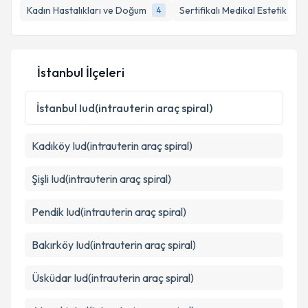
Kadın Hastalıkları ve Doğum
Sertifikalı Medikal Estetik
4
1
E-posta Adresiniz
İstanbul İlçeleri
Kişisel verilerimin işlenmesine ilişkin
Aydınlatma
Metni
'ni okudum ve kişisel verilerimin belirtilen
İstanbul
Iud(intrauterin araç spiral)
kapsamda işlenmesini kabul ediyorum.
Kadıköy
Iud(intrauterin araç spiral)
Takvim Talebini Gönder
Şişli
Iud(intrauterin araç spiral)
Pendik
Iud(intrauterin araç spiral)
Bakırköy
Iud(intrauterin araç spiral)
Üsküdar
Iud(intrauterin araç spiral)