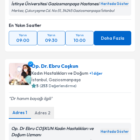
İstinye Üniversitesi Gaziosmanpaşa Hastanesi
Haritada Göster
Merkez, Çukurçeşme Cd. No:51, 34245 Gaziosmanpaşa/İstanbul
En Yakın Saatler
Yarın
Yarın
Yarın
Daha Fazla
09:00
09:30
10:00
Op. Dr. Ebru Coşkun
Kadın Hastalıkları ve Doğum
+
1
diğer
İstanbul
, Gaziosmanpaşa
5
(
253
Değerlendirme)
Dr hanım bayağı ilgili
Adres
1
Adres
2
Op. Dr Ebru COŞKUN Kadın Hastalıkları ve
Haritada Göster
Doğum Uzmanı