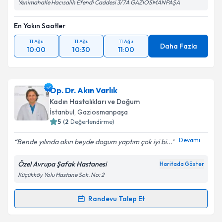
Yenimahalle Hacısalih Efendi Caddesi 3/7A GAZİOSMANPAŞA
En Yakın Saatler
11 Ağu
11 Ağu
11 Ağu
Daha Fazla
10:00
10:30
11:00
Op. Dr. Akın Varlık
Kadın Hastalıkları ve Doğum
İstanbul
, Gaziosmanpaşa
5
(
2
Değerlendirme)
Devamı
Bende yılında akın beyde dogum yaptım çok iyi bi...
Özel Avrupa Şafak Hastanesi
Haritada Göster
Küçükköy Yolu Hastane Sok. No: 2
Randevu Talep Et
Randevu Takvimi Talebi