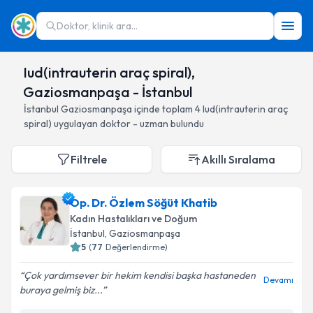
Doktor, klinik ara...
Iud(intrauterin araç spiral),
Gaziosmanpaşa - İstanbul
İstanbul
Gaziosmanpaşa
içinde toplam
4
Iud(intrauterin araç
spiral)
uygulayan doktor - uzman bulundu
Filtrele
Akıllı Sıralama
Op. Dr. Özlem Söğüt Khatib
Kadın Hastalıkları ve Doğum
İstanbul
, Gaziosmanpaşa
5
(
77
Değerlendirme)
Çok yardımsever bir hekim kendisi başka hastaneden
Devamı
buraya gelmiş biz...