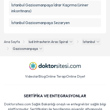
İstanbul Gaziosmanpaşa İdrar Kaçırma (üriner
inkontinans)
İstanbul Gaziosmanpaşa Sezaryen
Ana Sayfa
Iud Intrauterin Arac Spiral
İstanbul
Gaziosmanpaşa
Videolar
Blog
Online Terapi
Online Diyet
SERTİFİKA VE ENTEGRASYONLAR
Doktorsitesi.com Sağlık Bakanlığı onaylı ve entegreli bir sağlık bilgi
platformudur. Sertifikaları ile tescillenmiş güvenilir altyapısıyla