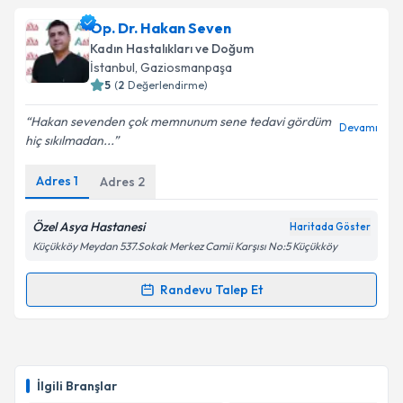
Op. Dr. Akın Varlık
için randevu takvimi talebi
Op. Dr. Hakan Seven
oluşturun. Size bu uzmandan randevu almanız için bir
Kadın Hastalıkları ve Doğum
takvim hazırlandığında e-posta ile bilgilendireceğiz.
İstanbul
, Gaziosmanpaşa
5
(
2
Değerlendirme)
E-posta Adresiniz
Hakan sevenden çok memnunum sene tedavi gördüm
Devamı
hiç sıkılmadan...
Adres
1
Adres
2
Kişisel verilerimin işlenmesine ilişkin
Aydınlatma
Metni
'ni okudum ve kişisel verilerimin belirtilen
kapsamda işlenmesini kabul ediyorum.
Özel Asya Hastanesi
Haritada Göster
Küçükköy Meydan 537.Sokak Merkez Camii Karşısı No:5 Küçükköy
Takvim Talebini Gönder
Randevu Talep Et
Randevu Takvimi Talebi
Op. Dr. Hakan Seven
için randevu takvimi talebi
oluşturun. Size bu uzmandan randevu almanız için bir
İlgili Branşlar
takvim hazırlandığında e-posta ile bilgilendireceğiz.