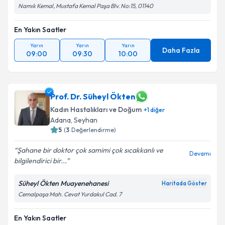
Namık Kemal, Mustafa Kemal Paşa Blv. No:15, 01140
En Yakın Saatler
Yarın
Yarın
Yarın
Daha Fazla
09:00
09:30
10:00
Prof. Dr. Süheyl Ökten
Kadın Hastalıkları ve Doğum
+
1
diğer
Adana
, Seyhan
5
(
3
Değerlendirme)
Şahane bir doktor çok samimi çok sıcakkanlı ve
Devamı
bilgilendirici bir...
Süheyl Ökten Muayenehanesi
Haritada Göster
Cemalpaşa Mah. Cevat Yurdakul Cad. 7
En Yakın Saatler