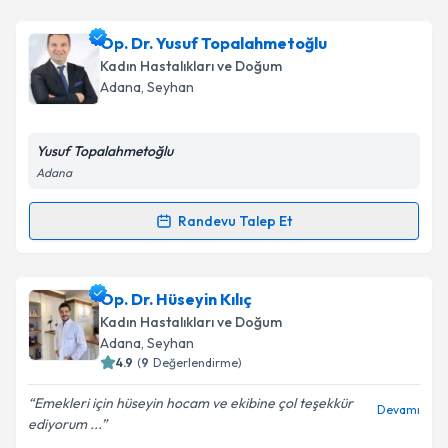
Op. Dr. Yusuf Topalahmetoğlu
Kadın Hastalıkları ve Doğum
Adana
, Seyhan
Yusuf Topalahmetoğlu
Adana
Randevu Talep Et
Randevu Takvimi Talebi
Op. Dr. Yusuf Topalahmetoğlu
için randevu takvimi
Op. Dr. Hüseyin Kılıç
talebi oluşturun. Size bu uzmandan randevu almanız
Kadın Hastalıkları ve Doğum
için bir takvim hazırlandığında e-posta ile
Adana
, Seyhan
bilgilendireceğiz.
4.9
(
9
Değerlendirme)
E-posta Adresiniz
Emekleri için hüseyin hocam ve ekibine çol teşekkür
Devamı
ediyorum ...