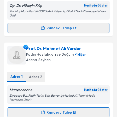
Op. Dr. Hüseyin Kılıç
Haritada Göster
Kurtuluş Mahallesi 64009 Sokak Büşra Apt Kat:2 No:4 Ziyapaşa Bulvarı
Kişisel verilerimin işlenmesine ilişkin
Aydınlatma
Üstü
Metni
'ni okudum ve kişisel verilerimin belirtilen
kapsamda işlenmesini kabul ediyorum.
Randevu Talep Et
Randevu Takvimi Talebi
Takvim Talebini Gönder
Op. Dr. Hüseyin Kılıç
için randevu takvimi talebi
Prof. Dr. Mehmet Ali Vardar
oluşturun. Size bu uzmandan randevu almanız için bir
Kadın Hastalıkları ve Doğum
+
1
diğer
takvim hazırlandığında e-posta ile bilgilendireceğiz.
Adana
, Seyhan
E-posta Adresiniz
Adres
1
Adres
2
Muayenehane
Haritada Göster
Kişisel verilerimin işlenmesine ilişkin
Aydınlatma
Ziyapaşa Bul. Fatih Terim Sok. Bulvar İş Merkezi K:1 No:4 (Mado
Metni
'ni okudum ve kişisel verilerimin belirtilen
Pastanesi Üzeri)
kapsamda işlenmesini kabul ediyorum.
Randevu Talep Et
Randevu Takvimi Talebi