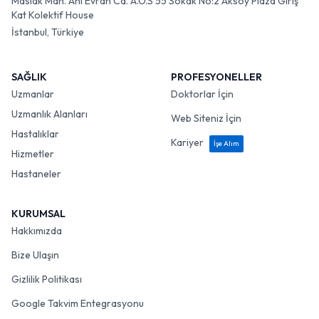
Maslak Mah. Ahi Evran Cd. A.O.S 55 Sokak No:2 Aksoy Plaza Giriş
Kat Kolektif House
İstanbul, Türkiye
SAĞLIK
PROFESYONELLER
Uzmanlar
Doktorlar İçin
Uzmanlık Alanları
Web Siteniz İçin
Hastalıklar
Kariyer
İşe Alım
Hizmetler
Hastaneler
KURUMSAL
Hakkımızda
Bize Ulaşın
Gizlilik Politikası
Google Takvim Entegrasyonu