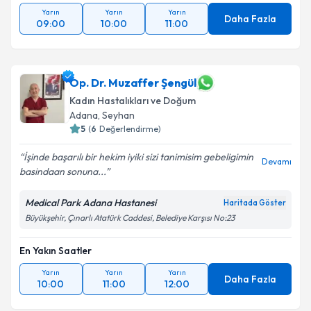
Yarın
Yarın
Yarın
Daha Fazla
09:00
10:00
11:00
Op. Dr. Muzaffer Şengül
Kadın Hastalıkları ve Doğum
Adana
, Seyhan
5
(
6
Değerlendirme)
İşinde başarılı bir hekim iyiki sizi tanimisim gebeligimin
Devamı
basindaan sonuna...
Medical Park Adana Hastanesi
Haritada Göster
Büyükşehir, Çınarlı Atatürk Caddesi, Belediye Karşısı No:23
En Yakın Saatler
Yarın
Yarın
Yarın
Daha Fazla
10:00
11:00
12:00