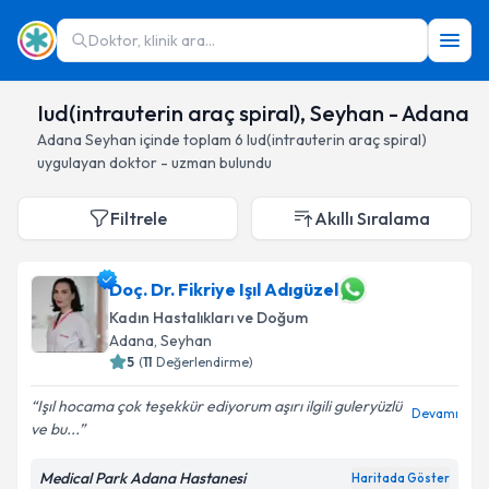
Doktor, klinik ara...
Iud(intrauterin araç spiral), Seyhan - Adana
Adana
Seyhan
içinde toplam
6
Iud(intrauterin araç spiral)
uygulayan doktor - uzman bulundu
Filtrele
Akıllı Sıralama
Doç. Dr. Fikriye Işıl Adıgüzel
Kadın Hastalıkları ve Doğum
Adana
, Seyhan
5
(
11
Değerlendirme)
Işıl hocama çok teşekkür ediyorum aşırı ilgili guleryüzlü
Devamı
ve bu...
Medical Park Adana Hastanesi
Haritada Göster