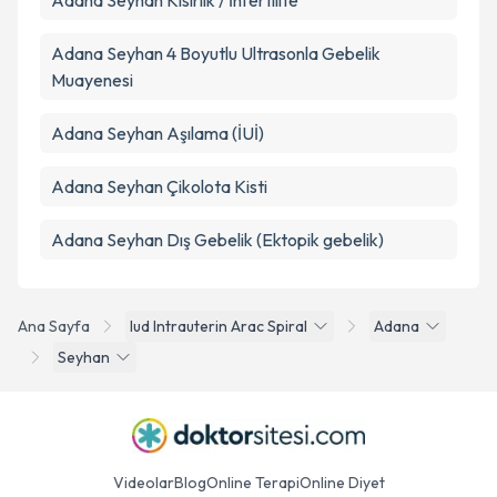
Adana Seyhan Kısırlık / İnfertilite
Adana Seyhan 4 Boyutlu Ultrasonla Gebelik
Muayenesi
Adana Seyhan Aşılama (İUİ)
Adana Seyhan Çikolota Kisti
Adana Seyhan Dış Gebelik (Ektopik gebelik)
Ana Sayfa
Iud Intrauterin Arac Spiral
Adana
Seyhan
Videolar
Blog
Online Terapi
Online Diyet