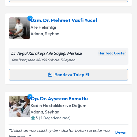
Kişisel verilerimin işlenmesine ilişkin
Aydınlatma
Metni
'ni okudum ve kişisel verilerimin belirtilen
kapsamda işlenmesini kabul ediyorum.
Vet. Uğur Karaduman
için randevu takvimi talebi
Uzm. Dr. Mehmet Vasfi Yücel
oluşturun. Size bu uzmandan randevu almanız için bir
Aile Hekimliği
takvim hazırlandığında e-posta ile bilgilendireceğiz.
Takvim Talebini Gönder
Adana
, Seyhan
E-posta Adresiniz
Dr Aygül Karakeçi Aile Sağlığı Merkezi
Haritada Göster
Yeni Baraj Mah 68066 Sok No: 5 Seyhan
Kişisel verilerimin işlenmesine ilişkin
Aydınlatma
Randevu Talep Et
Randevu Takvimi Talebi
Metni
'ni okudum ve kişisel verilerimin belirtilen
kapsamda işlenmesini kabul ediyorum.
Uzm. Dr. Mehmet Vasfi Yücel
için randevu takvimi
Op. Dr. Ayşecan Enmutlu
talebi oluşturun. Size bu uzmandan randevu almanız
Takvim Talebini Gönder
Kadın Hastalıkları ve Doğum
için bir takvim hazırlandığında e-posta ile
Adana
, Seyhan
bilgilendireceğiz.
5
(
2
Değerlendirme)
E-posta Adresiniz
Cokkk amma cokkk iyi birr doktor butun sorunlarima
Devamı
kisa sure...