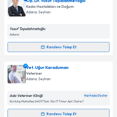
Op. Dr. Yusuf Topalahmetoğlu
Kadın Hastalıkları ve Doğum
Adana
, Seyhan
Yusuf Topalahmetoğlu
Adana
Randevu Talep Et
Randevu Takvimi Talebi
Op. Dr. Yusuf Topalahmetoğlu
için randevu takvimi
Vet. Uğur Karaduman
talebi oluşturun. Size bu uzmandan randevu almanız
Veteriner
için bir takvim hazırlandığında e-posta ile
Adana
, Seyhan
bilgilendireceğiz.
E-posta Adresiniz
Ada Veteriner Kliniği
Haritada Göster
Kurtuluş Mahallesi 64017 Sok. No:17 Timur Apt. Daire:1
Randevu Talep Et
Randevu Takvimi Talebi