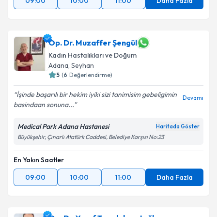
09:00
10:00
11:00
Daha Fazla
Op. Dr. Muzaffer Şengül
Kadın Hastalıkları ve Doğum
Adana
, Seyhan
5
(
6
Değerlendirme)
İşinde başarılı bir hekim iyiki sizi tanimisim gebeligimin
Devamı
basindaan sonuna...
Medical Park Adana Hastanesi
Haritada Göster
Büyükşehir, Çınarlı Atatürk Caddesi, Belediye Karşısı No:23
En Yakın Saatler
09:00
10:00
11:00
Daha Fazla