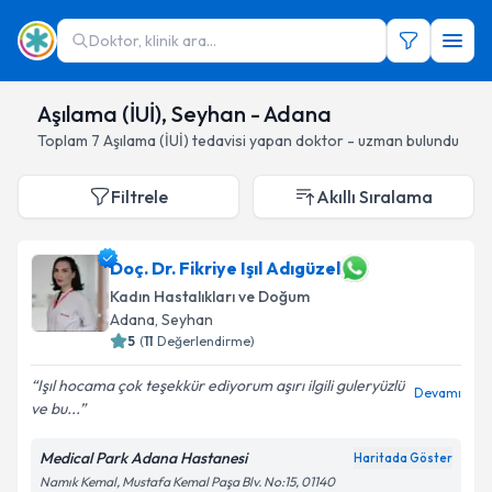
Doktor, klinik ara...
Aşılama (İUİ), Seyhan - Adana
Toplam
7
Aşılama (İUİ)
tedavisi yapan doktor - uzman bulundu
Filtrele
Akıllı Sıralama
Doç. Dr. Fikriye Işıl Adıgüzel
Kadın Hastalıkları ve Doğum
Adana
, Seyhan
5
(
11
Değerlendirme)
Işıl hocama çok teşekkür ediyorum aşırı ilgili guleryüzlü
Devamı
ve bu...
Medical Park Adana Hastanesi
Haritada Göster
Namık Kemal, Mustafa Kemal Paşa Blv. No:15, 01140