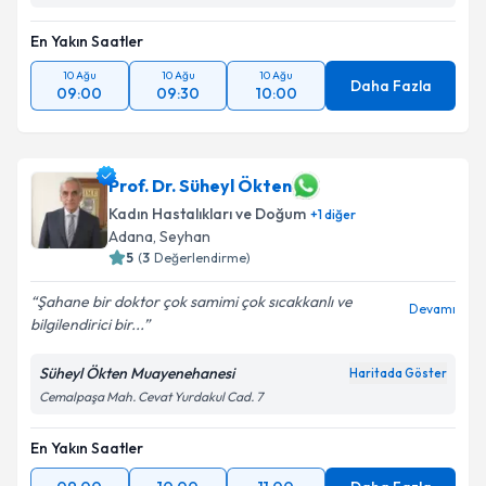
En Yakın Saatler
10 Ağu
10 Ağu
10 Ağu
Daha Fazla
09:00
09:30
10:00
Prof. Dr. Süheyl Ökten
Kadın Hastalıkları ve Doğum
+
1
diğer
Adana
, Seyhan
5
(
3
Değerlendirme)
Şahane bir doktor çok samimi çok sıcakkanlı ve
Devamı
bilgilendirici bir...
Süheyl Ökten Muayenehanesi
Haritada Göster
Cemalpaşa Mah. Cevat Yurdakul Cad. 7
En Yakın Saatler