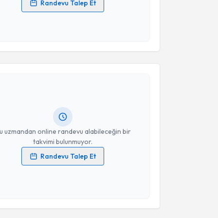
Randevu Talep Et
 verilerimin işlenmesine ilişkin
Aydınlatma Metni
'ni
 ve kişisel verilerimin belirtilen kapsamda
esini kabul ediyorum.
akvimi Talebi
Takvim Talebini Gönder
seyin Kılıç
için randevu takvimi talebi oluşturun. Size
 randevu almanız için bir takvim hazırlandığında e-
lgilendireceğiz.
resiniz
u uzmandan online randevu alabileceğin bir
takvimi bulunmuyor.
Randevu Talep Et
 verilerimin işlenmesine ilişkin
Aydınlatma Metni
'ni
 ve kişisel verilerimin belirtilen kapsamda
esini kabul ediyorum.
akvimi Talebi
Takvim Talebini Gönder