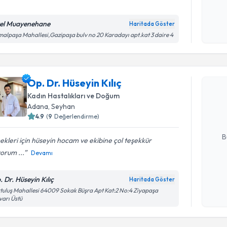
Kişisel
okudum
el Muayenehane
Haritada Göster
işlenm
alpaşa Mahallesi,Gazipaşa bulv no 20 Karadayı apt.kat 3 daire 4
Randevu T
Op. Dr. Hüseyin Kılıç
Op. Dr. Hü
bu uzmandan
Kadın Hastalıkları ve Doğum
posta ile bi
Adana
, Seyhan
4.9
(
9
Değerlendirme)
E-posta Ad
B
kleri için hüseyin hocam ve ekibine çol teşekkür
orum ...
Devamı
Kişisel
. Dr. Hüseyin Kılıç
Haritada Göster
okudum
tuluş Mahallesi 64009 Sokak Büşra Apt Kat:2 No:4 Ziyapaşa
işlenm
varı Üstü
Randevu T