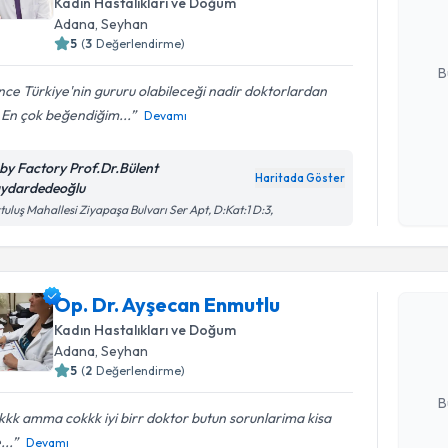
Kadın Hastalıkları ve Doğum
hazırlandığ
Adana
, Seyhan
5
(
3
Değerlendirme)
E-posta Ad
B
ce Türkiye'nin gururu olabileceği nadir doktorlardan
. En çok beğendiğim...
Devamı
Kişisel
okudum
by Factory Prof.Dr.Bülent
Haritada Göster
işlenm
ydardedeoğlu
tuluş Mahallesi Ziyapaşa Bulvarı Ser Apt, D:Kat:1 D:3,
Randevu T
Op. Dr. A
Op. Dr. Ayşecan Enmutlu
Size bu uzm
Kadın Hastalıkları ve Doğum
hazırlandığ
Adana
, Seyhan
5
(
2
Değerlendirme)
E-posta Ad
B
kk amma cokkk iyi birr doktor butun sorunlarima kisa
...
Devamı