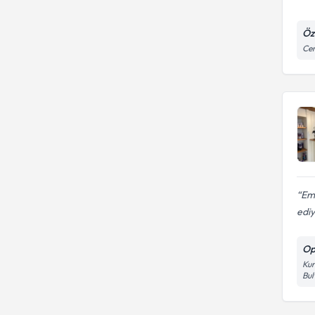
Öz
Cem
Eme
ediy
Op
Kur
Bul