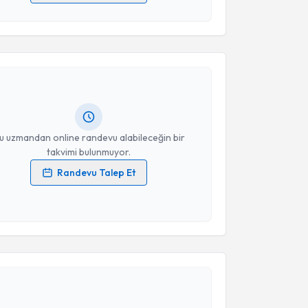
 verilerimin işlenmesine ilişkin
Aydınlatma Metni
'ni
akvimi Talebi
 ve kişisel verilerimin belirtilen kapsamda
esini kabul ediyorum.
Dilek Kaplanoğlu
için randevu takvimi talebi
Takvim Talebini Gönder
Size bu uzmandan randevu almanız için bir takvim
ında e-posta ile bilgilendireceğiz.
resiniz
u uzmandan online randevu alabileceğin bir
takvimi bulunmuyor.
Randevu Talep Et
 verilerimin işlenmesine ilişkin
Aydınlatma Metni
'ni
 ve kişisel verilerimin belirtilen kapsamda
esini kabul ediyorum.
akvimi Talebi
Takvim Talebini Gönder
 Bülent Haydardedeoğlu
için randevu takvimi talebi
Size bu uzmandan randevu almanız için bir takvim