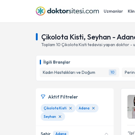
Uzmanlar
Klin
Çikolota Kisti, Seyhan - Adan
Toplam
10
Çikolota Kisti
tedavisi yapan doktor -
İlgili Branşlar
Kadın Hastalıkları ve Doğum
Perin
10
Aktif Filtreler
Çikolota Kisti
Adana
Seyhan
Işı
Şehir
Adana