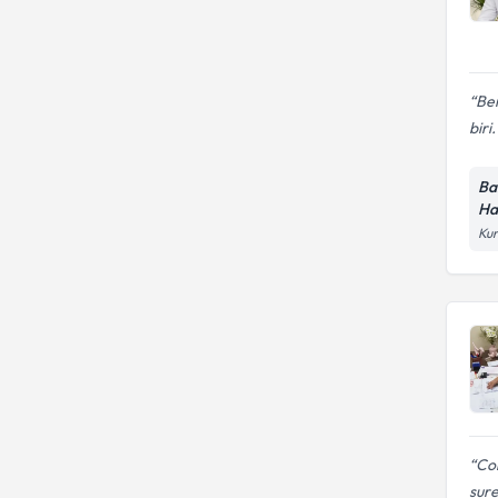
Ben
biri
Ba
Ha
Kur
Cok
sure