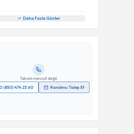
Daha Fazla Göster
akvimi Talebi
Cüneyt Evrüke
için randevu takvimi talebi oluşturun.
andan randevu almanız için bir takvim
ında e-posta ile bilgilendireceğiz.
resiniz
Takvim mevcut değil.
0 (850) 474 23 60
Randevu Talep Et
 verilerimin işlenmesine ilişkin
Aydınlatma Metni
'ni
 ve kişisel verilerimin belirtilen kapsamda
esini kabul ediyorum.
akvimi Talebi
Takvim Talebini Gönder