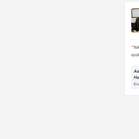
Yak
aydı
Ad
Ha
Erd