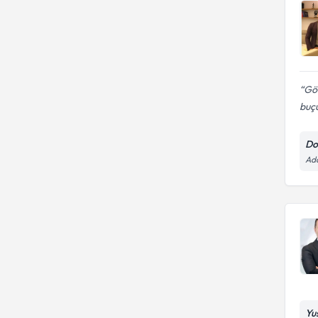
Gök
buçu
Do
Ad
Yu