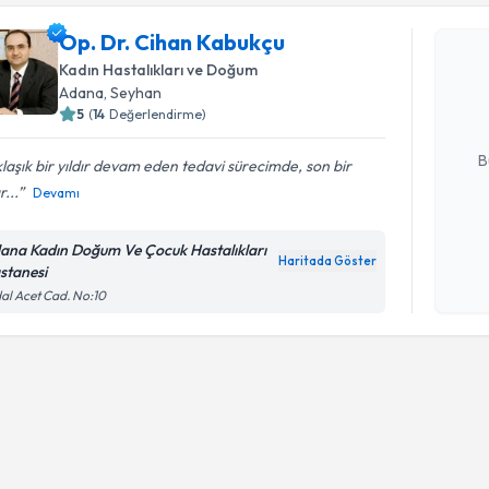
Op. Dr. Cihan Kabukçu
Op. Dr. C
Size bu uzm
Kadın Hastalıkları ve Doğum
hazırlandığ
Adana
, Seyhan
5
(
14
Değerlendirme)
E-posta Ad
B
laşık bir yıldır devam eden tedavi sürecimde, son bir
r...
Devamı
Kişisel
ana Kadın Doğum Ve Çocuk Hastalıkları
okudum
Haritada Göster
stanesi
işlenm
al Acet Cad. No:10