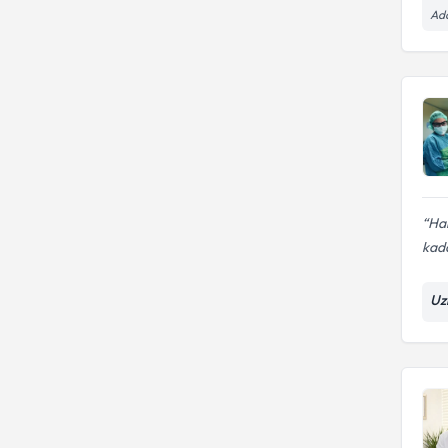
Ad
Har
kada
Uz