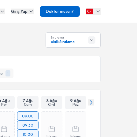
Giriş Yap
Doktor musun?
Sıralama
Akıllı Sıralama
te
1
6 Ağu
7 Ağu
8 Ağu
9 Ağu
Per
Cum
Cmt
Paz
09:00
09:30
10:00
Takvim
Takvim
Takvim