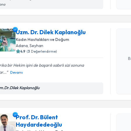
Kişisel
ana
Randevu T
okudum
işlenm
Uzm. Dr. 
Uzm. Dr. Dilek Kaplanoğlu
oluşturun. 
hazırlandığ
Kadın Hastalıkları ve Doğum
Adana
, Seyhan
E-posta Ad
4.9
(
3
Değerlendirme)
B
ika bir Hekim işini de başarılı sabırlı sizi sonuna
r...
Devamı
Kişisel
okudum
m.Dr.Dilek Kaplanoğlu
işlenm
Randevu T
Prof. Dr. Bülent
Prof. Dr.
Haydardedeoğlu
oluşturun. 