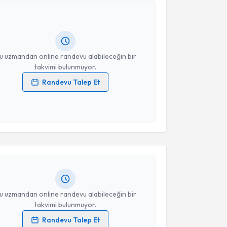
Gökmen Sukgen
için randevu takvimi talebi
Size bu uzmandan randevu almanız için bir takvim
ında e-posta ile bilgilendireceğiz.
resiniz
u uzmandan online randevu alabileceğin bir
takvimi bulunmuyor.
Randevu Talep Et
 verilerimin işlenmesine ilişkin
Aydınlatma Metni
'ni
 ve kişisel verilerimin belirtilen kapsamda
akvimi Talebi
esini kabul ediyorum.
usuf Topalahmetoğlu
için randevu takvimi talebi
Takvim Talebini Gönder
Size bu uzmandan randevu almanız için bir takvim
ında e-posta ile bilgilendireceğiz.
resiniz
u uzmandan online randevu alabileceğin bir
takvimi bulunmuyor.
Randevu Talep Et