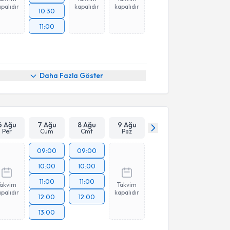
palıdır
kapalıdır
kapalıdır
10:30
11:00
Daha Fazla Göster
6 Ağu
7 Ağu
8 Ağu
9 Ağu
Per
Cum
Cmt
Paz
09:00
09:00
10:00
10:00
11:00
11:00
Takvim
Takvim
palıdır
kapalıdır
12:00
12:00
13:00