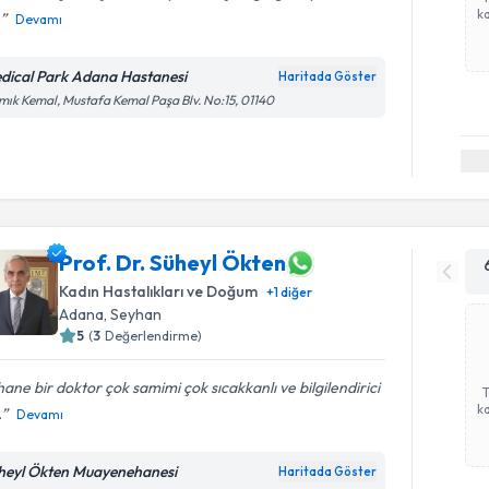
ka
.
Devamı
dical Park Adana Hastanesi
Haritada Göster
ık Kemal, Mustafa Kemal Paşa Blv. No:15, 01140
Prof. Dr. Süheyl Ökten
Kadın Hastalıkları ve Doğum
+
1
diğer
Adana
, Seyhan
5
(
3
Değerlendirme)
ane bir doktor çok samimi çok sıcakkanlı ve bilgilendirici
ka
.
Devamı
heyl Ökten Muayenehanesi
Haritada Göster