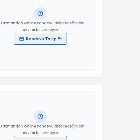
ında e-posta ile bilgilendireceğiz.
resiniz
u uzmandan online randevu alabileceğin bir
takvimi bulunmuyor.
Randevu Talep Et
 verilerimin işlenmesine ilişkin
Aydınlatma Metni
'ni
 ve kişisel verilerimin belirtilen kapsamda
esini kabul ediyorum.
akvimi Talebi
Takvim Talebini Gönder
yşecan Enmutlu
için randevu takvimi talebi oluşturun.
andan randevu almanız için bir takvim
ında e-posta ile bilgilendireceğiz.
resiniz
u uzmandan online randevu alabileceğin bir
takvimi bulunmuyor.