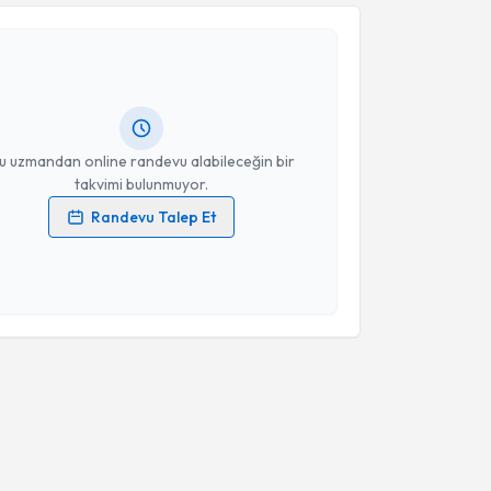
ihan Kabukçu
için randevu takvimi talebi oluşturun.
andan randevu almanız için bir takvim
ında e-posta ile bilgilendireceğiz.
resiniz
u uzmandan online randevu alabileceğin bir
takvimi bulunmuyor.
Randevu Talep Et
 verilerimin işlenmesine ilişkin
Aydınlatma Metni
'ni
 ve kişisel verilerimin belirtilen kapsamda
esini kabul ediyorum.
Takvim Talebini Gönder