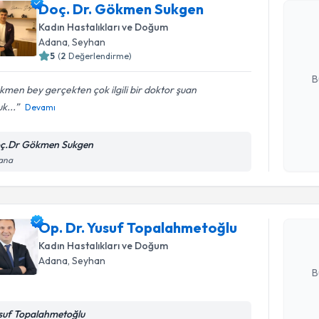
Doç. Dr. 
Doç. Dr. Gökmen Sukgen
oluşturun. 
Kadın Hastalıkları ve Doğum
hazırlandığ
Adana
, Seyhan
5
(
2
Değerlendirme)
E-posta Ad
B
men bey gerçekten çok ilgili bir doktor şuan
k...
Devamı
Kişisel
okudum
ç.Dr Gökmen Sukgen
Randevu T
işlenm
ana
Op. Dr. Y
oluşturun. 
Op. Dr. Yusuf Topalahmetoğlu
hazırlandığ
Kadın Hastalıkları ve Doğum
E-posta Ad
Adana
, Seyhan
B
suf Topalahmetoğlu