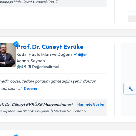
alpaşa Mah. Cevat Yurdakul Cad. 7
Randevu T
Prof. Dr. 
Prof. Dr. Cüneyt Evrüke
Size bu uzm
Kadın Hastalıkları ve Doğum
+
1
diğer
hazırlandığ
Adana
, Seyhan
4.9
(
5
Değerlendirme)
E-posta Ad
nedir cocuk tedavi gördüm gitmediğim şehir doktor
adı uzun...
Devamı
Kişisel
okudum
of. Dr. Cüneyt EVRÜKE Muayenehanesi
Haritada Göster
işlenm
tuluş Mah. 64019 Sok. Pakyürek İş Merkezi No: 19 Kat: 5
Randevu T