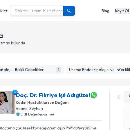
ikler
Blog
Kayıt Ol
a
 uzman bulundu
atoloji - Riskli Gebelikler
Üreme Endokrinolojisi ve İnfertili
1
Doç. Dr. Fikriye Işıl Adıgüzel
Kadın Hastalıkları ve Doğum
Adana
, Seyhan
5
(
11
Değerlendirme)
l hocama çok teşekkür ediyorum aşırı ilgili guleryüzlü ve