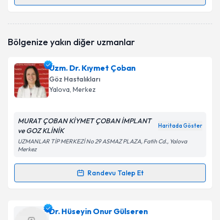
Randevu Takvimi Talebi
Op. Dr. Abdulvahit Demir
için randevu takvimi talebi
Bölgenize yakın diğer uzmanlar
oluşturun. Size bu uzmandan randevu almanız için bir
takvim hazırlandığında e-posta ile bilgilendireceğiz.
Uzm. Dr. Kıymet Çoban
E-posta Adresiniz
Göz Hastalıkları
Yalova
, Merkez
MURAT ÇOBAN KİYMET ÇOBAN İMPLANT
Kişisel verilerimin işlenmesine ilişkin
Aydınlatma
Haritada Göster
ve GOZ KLİNİK
Metni
'ni okudum ve kişisel verilerimin belirtilen
kapsamda işlenmesini kabul ediyorum.
UZMANLAR TİP MERKEZİ No 29 ASMAZ PLAZA, Fatih Cd., Yalova
Merkez
Takvim Talebini Gönder
Randevu Talep Et
Randevu Takvimi Talebi
Uzm. Dr. Kıymet Çoban
için randevu takvimi talebi
Dr. Hüseyin Onur Gülseren