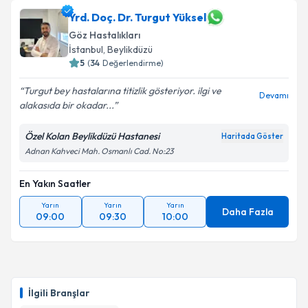
Prof. Dr. Mehmet Sarper Karaküçük
için randevu
Yrd. Doç. Dr. Turgut Yüksel
takvimi talebi oluşturun. Size bu uzmandan randevu
Göz Hastalıkları
almanız için bir takvim hazırlandığında e-posta ile
İstanbul
, Beylikdüzü
bilgilendireceğiz.
5
(
34
Değerlendirme)
E-posta Adresiniz
Turgut bey hastalarına titizlik gösteriyor. ilgi ve
Devamı
alakasıda bir okadar...
Özel Kolan Beylikdüzü Hastanesi
Haritada Göster
Kişisel verilerimin işlenmesine ilişkin
Aydınlatma
Adnan Kahveci Mah. Osmanlı Cad. No:23
Metni
'ni okudum ve kişisel verilerimin belirtilen
kapsamda işlenmesini kabul ediyorum.
En Yakın Saatler
Yarın
Yarın
Yarın
Daha Fazla
09:00
09:30
10:00
Takvim Talebini Gönder
İlgili Branşlar