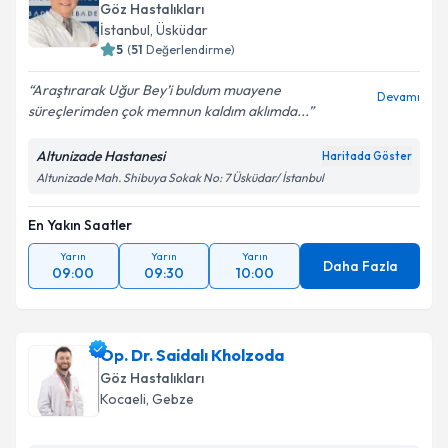
oluşturun. Size bu uzmandan randevu almanız için bir
Göz Hastalıkları
takvim hazırlandığında e-posta ile bilgilendireceğiz.
İstanbul
, Üsküdar
5
(
51
Değerlendirme)
E-posta Adresiniz
Araştırarak Uğur Bey’i buldum muayene
Devamı
süreçlerimden çok memnun kaldım aklımda...
Altunizade Hastanesi
Haritada Göster
Kişisel verilerimin işlenmesine ilişkin
Aydınlatma
Altunizade Mah. Shibuya Sokak No: 7 Üsküdar/ İstanbul
Metni
'ni okudum ve kişisel verilerimin belirtilen
kapsamda işlenmesini kabul ediyorum.
En Yakın Saatler
Yarın
Yarın
Yarın
Takvim Talebini Gönder
Daha Fazla
09:00
09:30
10:00
Op. Dr. Saidalı Kholzoda
Göz Hastalıkları
Kocaeli
, Gebze