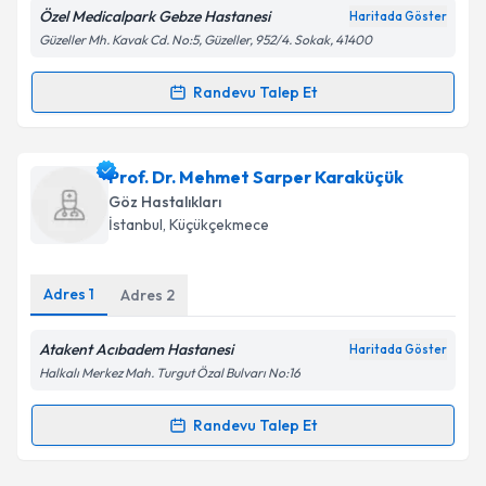
Özel Medicalpark Gebze Hastanesi
Haritada Göster
Güzeller Mh. Kavak Cd. No:5, Güzeller, 952/4. Sokak, 41400
Randevu Talep Et
Randevu Takvimi Talebi
Op. Dr. Saidalı Kholzoda
için randevu takvimi talebi
Prof. Dr. Mehmet Sarper Karaküçük
oluşturun. Size bu uzmandan randevu almanız için bir
Göz Hastalıkları
takvim hazırlandığında e-posta ile bilgilendireceğiz.
İstanbul
, Küçükçekmece
E-posta Adresiniz
Adres
1
Adres
2
Atakent Acıbadem Hastanesi
Haritada Göster
Kişisel verilerimin işlenmesine ilişkin
Aydınlatma
Halkalı Merkez Mah. Turgut Özal Bulvarı No:16
Metni
'ni okudum ve kişisel verilerimin belirtilen
kapsamda işlenmesini kabul ediyorum.
Randevu Talep Et
Randevu Takvimi Talebi
Takvim Talebini Gönder