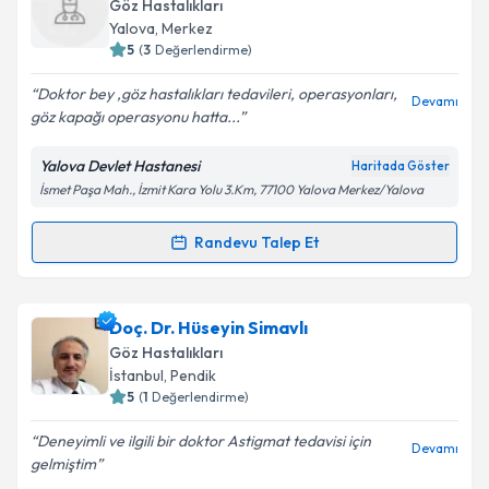
oluşturun. Size bu uzmandan randevu almanız için bir
Göz Hastalıkları
takvim hazırlandığında e-posta ile bilgilendireceğiz.
Yalova
, Merkez
5
(
3
Değerlendirme)
E-posta Adresiniz
Doktor bey ,göz hastalıkları tedavileri, operasyonları,
Devamı
göz kapağı operasyonu hatta...
Yalova Devlet Hastanesi
Haritada Göster
Kişisel verilerimin işlenmesine ilişkin
Aydınlatma
İsmet Paşa Mah., İzmit Kara Yolu 3.Km, 77100 Yalova Merkez/Yalova
Metni
'ni okudum ve kişisel verilerimin belirtilen
kapsamda işlenmesini kabul ediyorum.
Randevu Talep Et
Randevu Takvimi Talebi
Takvim Talebini Gönder
Dr. Hüseyin Onur Gülseren
için randevu takvimi
Doç. Dr. Hüseyin Simavlı
talebi oluşturun. Size bu uzmandan randevu almanız
Göz Hastalıkları
için bir takvim hazırlandığında e-posta ile
İstanbul
, Pendik
bilgilendireceğiz.
5
(
1
Değerlendirme)
E-posta Adresiniz
Deneyimli ve ilgili bir doktor Astigmat tedavisi için
Devamı
gelmiştim