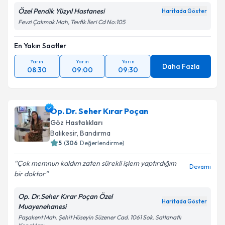
Özel Pendik Yüzyıl Hastanesi
Haritada Göster
Fevzi Çakmak Mah, Tevfik İleri Cd No:105
Kişisel verilerimin işlenmesine ilişkin
Aydınlatma
Metni
'ni okudum ve kişisel verilerimin belirtilen
kapsamda işlenmesini kabul ediyorum.
En Yakın Saatler
Yarın
Yarın
Yarın
Daha Fazla
08:30
09:00
09:30
Takvim Talebini Gönder
Op. Dr. Seher Kırar Poçan
Göz Hastalıkları
Balıkesir
, Bandırma
5
(
306
Değerlendirme)
Çok memnun kaldım zaten sürekli işlem yaptırdığım
Devamı
bir doktor
Op. Dr.Seher Kırar Poçan Özel
Haritada Göster
Muayenehanesi
Paşakent Mah. Şehit Hüseyin Süzener Cad. 1061 Sok. Saltanatlı