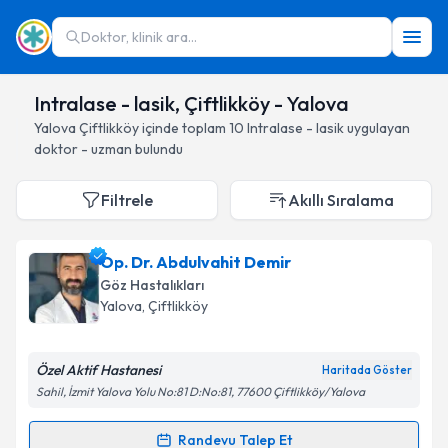
Doktor, klinik ara...
Intralase - lasik, Çiftlikköy - Yalova
Yalova
Çiftlikköy
içinde toplam
10
Intralase - lasik
uygulayan
doktor - uzman bulundu
Filtrele
Akıllı Sıralama
Op. Dr. Abdulvahit Demir
Göz Hastalıkları
Yalova
, Çiftlikköy
Özel Aktif Hastanesi
Haritada Göster
Sahil, İzmit Yalova Yolu No:81 D:No:81, 77600 Çiftlikköy/Yalova
Randevu Talep Et