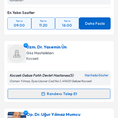
Konakları
En Yakın Saatler
Yarın
Yarın
Yarın
Daha Fazla
09:00
11:20
16:00
Uzm. Dr. Yasemin Ün
Göz Hastalıkları
Kocaeli
Kocaelı Gebze Fatıh Devlet Hastanesı(S)
Haritada Göster
Osman Yılmaz, İlyas Uzuner Cad No:1, 41400 Gebze/Kocaeli
Randevu Talep Et
Randevu Takvimi Talebi
Uzm. Dr. Yasemin Ün
için randevu takvimi talebi
Op. Dr. Uğur Yılmaz Mumcu