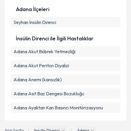
Adana İlçeleri
Kişisel verilerimin işlenmesine ilişkin
Aydınlatma
Seyhan
Metni
İnsülin Direnci
'ni okudum ve kişisel verilerimin belirtilen
kapsamda işlenmesini kabul ediyorum.
İnsülin Direnci ile İlgili Hastalıklar
Takvim Talebini Gönder
Adana Akut Böbrek Yetmezliği
Adana Akut Periton Diyalizi
Adana Anemi (kansızlık)
Adana Asit Baz Dengesi Bozukluğu
Adana Ayaktan Kan Basıncı Monitörizasyonu
Ana Sayfa
Insulin Direnci
Adana