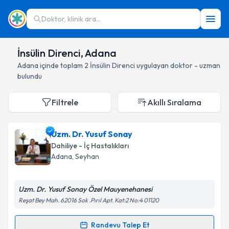
Doktor, klinik ara...
İnsülin Direnci, Adana
Adana
içinde toplam
2
İnsülin Direnci
uygulayan doktor - uzman
bulundu
Filtrele
Akıllı Sıralama
Uzm. Dr. Yusuf Sonay
Dahiliye - İç Hastalıkları
Adana
, Seyhan
Uzm. Dr. Yusuf Sonay Özel Mauyenehanesi
Reşat Bey Mah. 62016 Sok .Pırıl Apt. Kat:2 No:4 01120
Randevu Talep Et