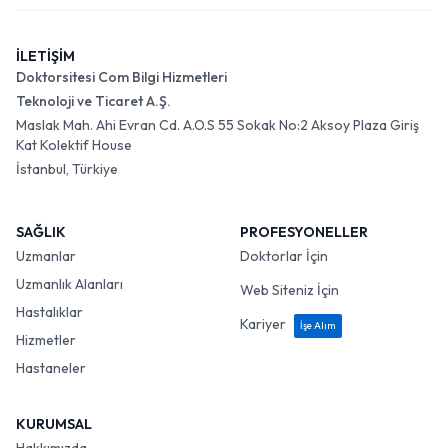
İLETİŞİM
Doktorsitesi Com Bilgi Hizmetleri
Teknoloji ve Ticaret A.Ş.
Maslak Mah. Ahi Evran Cd. A.O.S 55 Sokak No:2 Aksoy Plaza Giriş
Kat Kolektif House
İstanbul, Türkiye
SAĞLIK
PROFESYONELLER
Uzmanlar
Doktorlar İçin
Uzmanlık Alanları
Web Siteniz İçin
Hastalıklar
Kariyer
İşe Alım
Hizmetler
Hastaneler
KURUMSAL