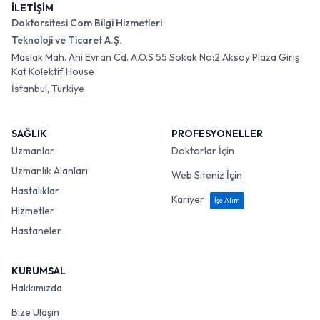
İLETİŞİM
Doktorsitesi Com Bilgi Hizmetleri
Teknoloji ve Ticaret A.Ş.
Maslak Mah. Ahi Evran Cd. A.O.S 55 Sokak No:2 Aksoy Plaza Giriş
Kat Kolektif House
İstanbul, Türkiye
SAĞLIK
PROFESYONELLER
Uzmanlar
Doktorlar İçin
Uzmanlık Alanları
Web Siteniz İçin
Hastalıklar
Kariyer
İşe Alım
Hizmetler
Hastaneler
KURUMSAL
Hakkımızda
Bize Ulaşın