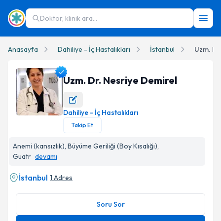
Doktor, klinik ara...
Anasayfa
Dahiliye - İç Hastalıkları
İstanbul
Uzm. Dr.
Uzm. Dr. Nesriye Demirel
Dahiliye - İç Hastalıkları
Uzm. Dr. Nesriye Demirel Profil Fotoğrafı
Takip Et
Anemi (kansızlık), Büyüme Geriliği (Boy Kısalığı),
Guatr
devamı
İstanbul
1 Adres
Soru Sor