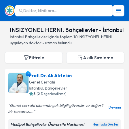
Doktor, klinik ara...
INSIZYONEL HERNI, Bahçelievler - İstanbul
İstanbul
Bahçelievler
içinde toplam
10
INSIZYONEL HERNI
uygulayan doktor - uzman bulundu
Filtrele
Akıllı Sıralama
Prof. Dr. Ali Aktekin
Genel Cerrahi
İstanbul
, Bahçelievler
5
(
2
Değerlendirme)
Genel cerrahi alanında çok bilgili güvenilir ve değerli
Devamı
bir hocamız....
Medipol Bahçelievler Üniversite Hastanesi
Haritada Göster