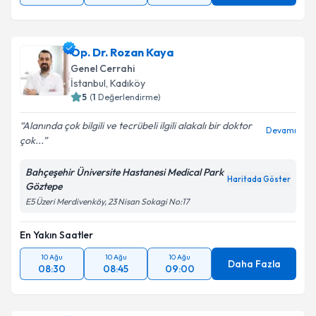
Op. Dr. Rozan Kaya
Genel Cerrahi
İstanbul
, Kadıköy
5
(
1
Değerlendirme)
Alanında çok bilgili ve tecrübeli ilgili alakalı bir doktor
Devamı
çok...
Bahçeşehir Üniversite Hastanesi Medical Park
Haritada Göster
Göztepe
E5 Üzeri Merdivenköy, 23 Nisan Sokagi No:17
En Yakın Saatler
10 Ağu
10 Ağu
10 Ağu
Daha Fazla
08:30
08:45
09:00