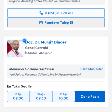
Kişisel verilerimin işlenmesine ilişkin
Aydınlatma
Bulgurlu, Alemdağ Cd No:102, 34696 Üsküdar/İstanbul
Metni
'ni okudum ve kişisel verilerimin belirtilen
kapsamda işlenmesini kabul ediyorum.
0 (850) 811 90 60
Randevu Takvimi Talebi
Randevu Talep Et
Takvim Talebini Gönder
Op. Dr. Cem Oruç
için randevu takvimi talebi
oluşturun. Size bu uzmandan randevu almanız için bir
Doç. Dr. Mürşit Dincer
takvim hazırlandığında e-posta ile bilgilendireceğiz.
Genel Cerrahi
E-posta Adresiniz
İstanbul
, Ataşehir
Memorial Göztepe Hastanesi
Haritada Göster
Yeni Sahra, Karaman Cd No: 1, 34634 Ataşehir/İstanbul
Kişisel verilerimin işlenmesine ilişkin
Aydınlatma
Metni
'ni okudum ve kişisel verilerimin belirtilen
En Yakın Saatler
kapsamda işlenmesini kabul ediyorum.
10 Ağu
10 Ağu
10 Ağu
Daha Fazla
09:00
09:30
10:00
Takvim Talebini Gönder