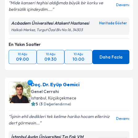
Mide kanseri teşhisi aldığımda büyük bir korku ve
Devamı
belirsizlik içindeydim....
Acıbadem Üniversitesi Atakent Hastanesi
Haritada Göster
Halkalı Merkez, Turgut Özal Blv No:16, 34303
En Yakın Saatler
10 Ağu
10 Ağu
10 Ağu
Daha Fazla
09:00
09:30
10:00
Doç. Dr. Eyüp Gemici
Genel Cerrahi
İstanbul
, Küçükçekmece
5
(
3
Değerlendirme)
İşinin ehli dedikleri tek kelime harika hocam elleriniz
Devamı
dert görmesin...
İstanbul Aydın Üniversitesi Tıp Fak VM