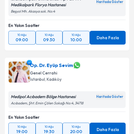
Haritada Göster
Medikalpark Florya Hastanesi
Beşyol Mh. Akasya sok. No:4
En Yakın Saatler
10 Ağu
10 Ağu
10 Ağu
Daha Fazla
09:00
09:30
10:00
Op. Dr. Eyüp Sevim
Genel Cerrahi
İstanbul
, Kadıköy
Medipol Acıbadem Bölge Hastanesi
Haritada Göster
Acıbadem, Şht. Emin Çölen Sokağı No:4, 34718
En Yakın Saatler
10 Ağu
10 Ağu
10 Ağu
Daha Fazla
19:00
19:30
20:00