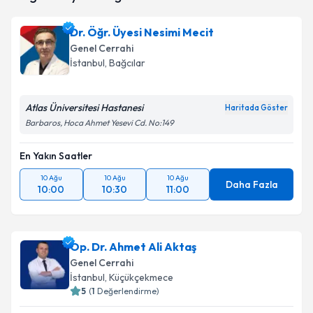
takvim hazırlandığında e-posta ile bilgilendireceğiz.
Dr. Öğr. Üyesi Nesimi Mecit
E-posta Adresiniz
Genel Cerrahi
İstanbul
, Bağcılar
Atlas Üniversitesi Hastanesi
Kişisel verilerimin işlenmesine ilişkin
Aydınlatma
Haritada Göster
Metni
'ni okudum ve kişisel verilerimin belirtilen
Barbaros, Hoca Ahmet Yesevi Cd. No:149
kapsamda işlenmesini kabul ediyorum.
En Yakın Saatler
Takvim Talebini Gönder
10 Ağu
10 Ağu
10 Ağu
Daha Fazla
10:00
10:30
11:00
Op. Dr. Ahmet Ali Aktaş
Genel Cerrahi
İstanbul
, Küçükçekmece
5
(
1
Değerlendirme)