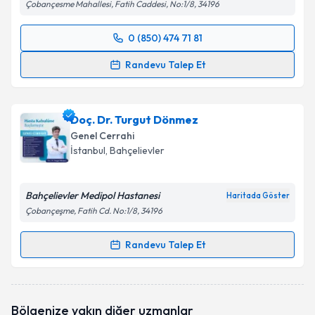
Çobançesme Mahallesi, Fatih Caddesi, No:1/8, 34196
0 (850) 474 71 81
Randevu Takvimi Talebi
Randevu Talep Et
Prof. Dr. Ali Aktekin
için randevu takvimi talebi
oluşturun. Size bu uzmandan randevu almanız için bir
Doç. Dr. Turgut Dönmez
takvim hazırlandığında e-posta ile bilgilendireceğiz.
Genel Cerrahi
E-posta Adresiniz
İstanbul
, Bahçelievler
Bahçelievler Medipol Hastanesi
Haritada Göster
Çobançeşme, Fatih Cd. No:1/8, 34196
Kişisel verilerimin işlenmesine ilişkin
Aydınlatma
Metni
'ni okudum ve kişisel verilerimin belirtilen
Randevu Talep Et
kapsamda işlenmesini kabul ediyorum.
Randevu Takvimi Talebi
Takvim Talebini Gönder
Doç. Dr. Turgut Dönmez
için randevu takvimi talebi
Bölgenize yakın diğer uzmanlar
oluşturun. Size bu uzmandan randevu almanız için bir