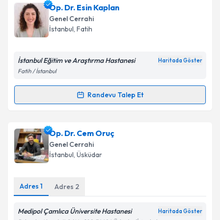
Op. Dr. Esin Kaplan
Genel Cerrahi
İstanbul
, Fatih
İstanbul Eğitim ve Araştırma Hastanesi
Haritada Göster
Fatih / İstanbul
Randevu Talep Et
Randevu Takvimi Talebi
Op. Dr. Esin Kaplan
için randevu takvimi talebi
Op. Dr. Cem Oruç
oluşturun. Size bu uzmandan randevu almanız için bir
Genel Cerrahi
takvim hazırlandığında e-posta ile bilgilendireceğiz.
İstanbul
, Üsküdar
E-posta Adresiniz
Adres
1
Adres
2
Medipol Çamlıca Üniversite Hastanesi
Haritada Göster