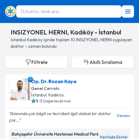
Doktor, klinik ara...
INSIZYONEL HERNI, Kadıköy - İstanbul
İstanbul
Kadıköy
içinde toplam
10
INSIZYONEL HERNI
uygulayan
doktor - uzman bulundu
Filtrele
Akıllı Sıralama
Op. Dr. Rozan Kaya
Genel Cerrahi
İstanbul
, Kadıköy
5
(
1
Değerlendirme)
Alanında çok bilgili ve tecrübeli ilgili alakalı bir doktor
Devamı
çok...
Bahçeşehir Üniversite Hastanesi Medical Park
Haritada Göster