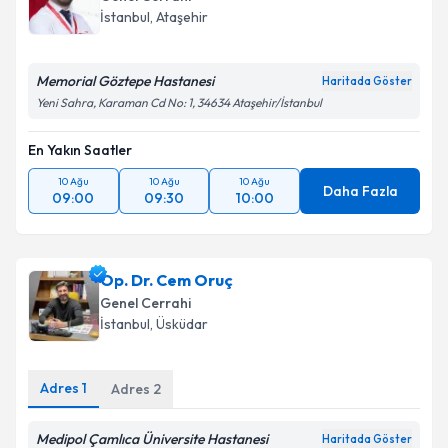
İstanbul
, Ataşehir
Memorial Göztepe Hastanesi
Haritada Göster
Yeni Sahra, Karaman Cd No: 1, 34634 Ataşehir/İstanbul
En Yakın Saatler
10 Ağu
10 Ağu
10 Ağu
Daha Fazla
09:00
09:30
10:00
Op. Dr. Cem Oruç
Genel Cerrahi
İstanbul
, Üsküdar
Adres
1
Adres
2
Medipol Çamlıca Üniversite Hastanesi
Haritada Göster