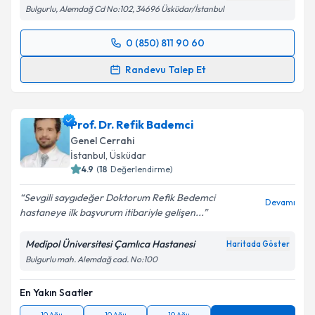
Bulgurlu, Alemdağ Cd No:102, 34696 Üsküdar/İstanbul
0 (850) 811 90 60
Randevu Takvimi Talebi
Randevu Talep Et
Op. Dr. Cem Oruç
için randevu takvimi talebi
oluşturun. Size bu uzmandan randevu almanız için bir
Prof. Dr. Refik Bademci
takvim hazırlandığında e-posta ile bilgilendireceğiz.
Genel Cerrahi
E-posta Adresiniz
İstanbul
, Üsküdar
4.9
(
18
Değerlendirme)
Sevgili saygıdeğer Doktorum Refik Bedemci
Devamı
hastaneye ilk başvurum itibariyle gelişen...
Kişisel verilerimin işlenmesine ilişkin
Aydınlatma
Metni
'ni okudum ve kişisel verilerimin belirtilen
Medipol Üniversitesi Çamlıca Hastanesi
Haritada Göster
kapsamda işlenmesini kabul ediyorum.
Bulgurlu mah. Alemdağ cad. No:100
En Yakın Saatler
Takvim Talebini Gönder
10 Ağu
10 Ağu
10 Ağu