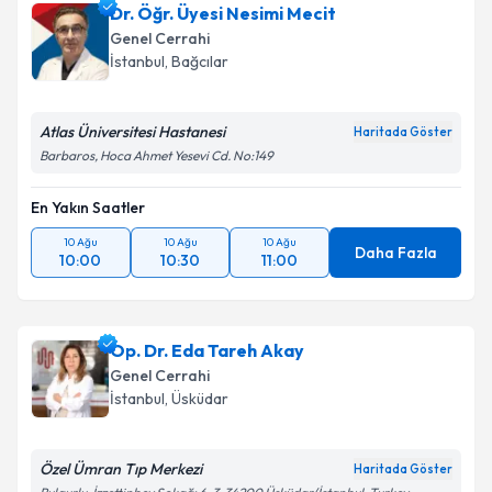
Dr. Öğr. Üyesi Nesimi Mecit
takvim hazırlandığında e-posta ile bilgilendireceğiz.
Genel Cerrahi
E-posta Adresiniz
İstanbul
, Bağcılar
Atlas Üniversitesi Hastanesi
Haritada Göster
Barbaros, Hoca Ahmet Yesevi Cd. No:149
Kişisel verilerimin işlenmesine ilişkin
Aydınlatma
Metni
'ni okudum ve kişisel verilerimin belirtilen
En Yakın Saatler
kapsamda işlenmesini kabul ediyorum.
10 Ağu
10 Ağu
10 Ağu
Daha Fazla
10:00
10:30
11:00
Takvim Talebini Gönder
Op. Dr. Eda Tareh Akay
Genel Cerrahi
İstanbul
, Üsküdar
Özel Ümran Tıp Merkezi
Haritada Göster