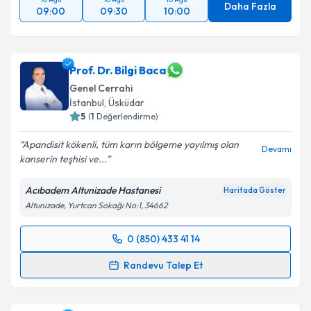
Daha Fazla
09:00
09:30
10:00
Prof. Dr. Bilgi Baca
Genel Cerrahi
İstanbul
, Üsküdar
5
(
1
Değerlendirme)
Apandisit kökenli, tüm karın bölgeme yayılmış olan
Devamı
kanserin teşhisi ve...
Acıbadem Altunizade Hastanesi
Haritada Göster
Altunizade, Yurtcan Sokağı No:1, 34662
0 (850) 433 41 14
Randevu Takvimi Talebi
Randevu Talep Et
Prof. Dr. Bilgi Baca
için randevu takvimi talebi
oluşturun. Size bu uzmandan randevu almanız için bir