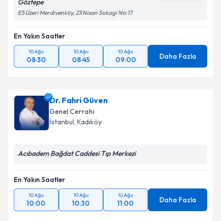
Göztepe
E5 Üzeri Merdivenköy, 23 Nisan Sokagi No:17
En Yakın Saatler
10 Ağu
10 Ağu
10 Ağu
Daha Fazla
08:30
08:45
09:00
Dr. Fahri Güven
Genel Cerrahi
İstanbul
, Kadıköy
Acıbadem Bağdat Caddesi Tıp Merkezi
En Yakın Saatler
10 Ağu
10 Ağu
10 Ağu
Daha Fazla
10:00
10:30
11:00