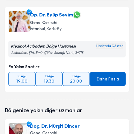
Op. Dr. Eyüp Sevim
Genel Cerrahi
İstanbul
, Kadıköy
Medipol Acıbadem Bölge Hastanesi
Haritada Göster
Acıbadem, Şht. Emin Çölen Sokağı No:4, 34718
En Yakın Saatler
10 Ağu
10 Ağu
10 Ağu
Daha Fazla
19:00
19:30
20:00
Bölgenize yakın diğer uzmanlar
Doç. Dr. Mürşit Dincer
Genel Cerrahi