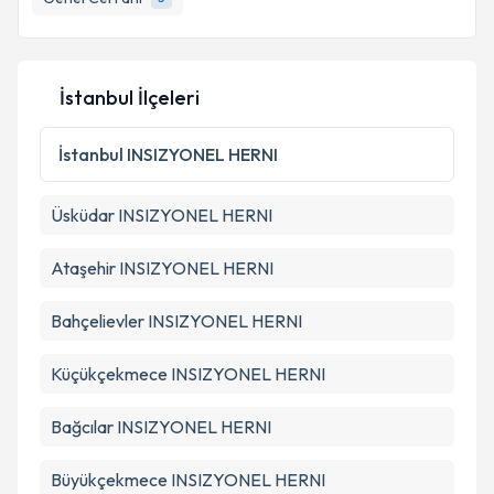
E-posta Adresiniz
İstanbul İlçeleri
Kişisel verilerimin işlenmesine ilişkin
Aydınlatma
İstanbul
INSIZYONEL HERNI
Metni
'ni okudum ve kişisel verilerimin belirtilen
kapsamda işlenmesini kabul ediyorum.
Üsküdar
INSIZYONEL HERNI
Takvim Talebini Gönder
Ataşehir
INSIZYONEL HERNI
Bahçelievler
INSIZYONEL HERNI
Küçükçekmece
INSIZYONEL HERNI
Bağcılar
INSIZYONEL HERNI
Büyükçekmece
INSIZYONEL HERNI