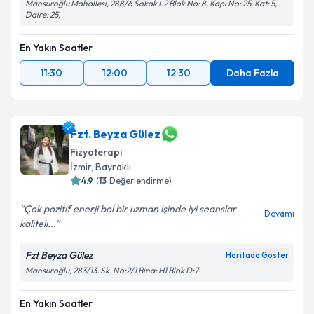
Mansuroğlu Mahallesi, 288/6 Sokak L2 Blok No: 8, Kapı No: 25, Kat: 5,
Daire: 25,
En Yakın Saatler
11:30
12:00
12:30
Daha Fazla
Fzt. Beyza Gülez
Fizyoterapi
İzmir
, Bayraklı
4.9
(
13
Değerlendirme)
Çok pozitif enerji bol bir uzman işinde iyi seanslar
Devamı
kaliteli...
Fzt Beyza Gülez
Haritada Göster
Mansuroğlu, 283/13. Sk. No:2/1 Bina: H1 Blok D:7
En Yakın Saatler