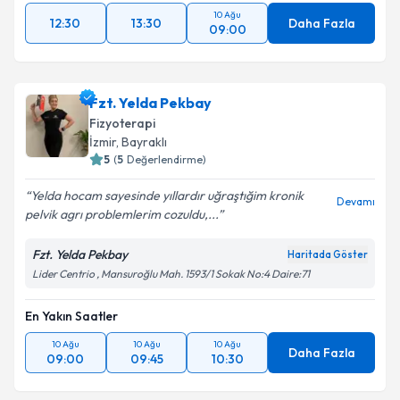
10 Ağu
12:30
13:30
Daha Fazla
09:00
Fzt. Yelda Pekbay
Fizyoterapi
İzmir
, Bayraklı
5
(
5
Değerlendirme)
Yelda hocam sayesinde yıllardır uğraştığim kronik
Devamı
pelvik agrı problemlerim cozuldu,...
Fzt. Yelda Pekbay
Haritada Göster
Lider Centrio , Mansuroğlu Mah. 1593/1 Sokak No:4 Daire:71
En Yakın Saatler
10 Ağu
10 Ağu
10 Ağu
Daha Fazla
09:00
09:45
10:30