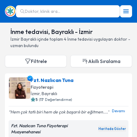
Doktor, klinik ara...
İnme tedavisi, Bayraklı - İzmir
İzmir
Bayraklı
içinde toplam
4
İnme tedavisi
uygulayan doktor -
uzman bulundu
Filtrele
Akıllı Sıralama
Fzt. Nazlıcan Tuna
Fizyoterapi
İzmir
, Bayraklı
5
(
17
Değerlendirme)
Devamı
Hem çok tatlı biri hem de çok başarılı bir eğitmen....
Fzt. Nazlıcan Tuna Fizyoterapi
Haritada Göster
Muayenehanesi