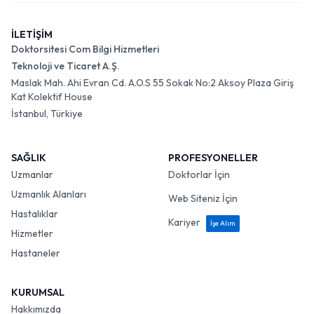
İLETİŞİM
Doktorsitesi Com Bilgi Hizmetleri
Teknoloji ve Ticaret A.Ş.
Maslak Mah. Ahi Evran Cd. A.O.S 55 Sokak No:2 Aksoy Plaza Giriş
Kat Kolektif House
İstanbul, Türkiye
SAĞLIK
PROFESYONELLER
Uzmanlar
Doktorlar İçin
Uzmanlık Alanları
Web Siteniz İçin
Hastalıklar
Kariyer
İşe Alım
Hizmetler
Hastaneler
KURUMSAL
Hakkımızda