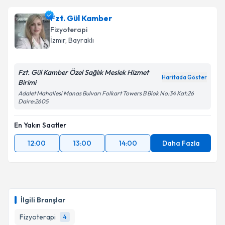
Fzt. Gül Kamber
Fizyoterapi
İzmir
, Bayraklı
Fzt. Gül Kamber Özel Sağlık Meslek Hizmet
Haritada Göster
Birimi
Adalet Mahallesi Manas Bulvarı Folkart Towers B Blok No:34 Kat:26
Daire:2605
En Yakın Saatler
12:00
13:00
14:00
Daha Fazla
İlgili Branşlar
Fizyoterapi
4