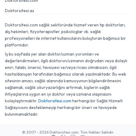
Doktorsitesi.com
Doktorsitesi.az
Doktorsitesi.com sağlık sektöründe hizmet veren tıp doktorları,
diş hekimleri, fizyoterapistler, psikologlar vb. sağlık
profesyonelleri ile internet kullanıcılarını buluşturan bağımsız bir
platformdur.
İş bu sayfada yer alan doktor/uzman yorumları ve
değerlendirmeleri, ilgili doktorun/uzmanın doğrudan veya dolaylı
emri, talebi, önerisi, tavsiyesi ve/veya ricası olmaksızın, ilgili
hasta/danışan tarafından bağımsız olarak yazılmaktadır. Bu web
sitesinin amacı, sağlık alanında kamuoyunun bilgilendirilmesini
sağlamak, sağlık okuryazarlığını artırmak, kişilerin sağlık
ihtiyaçlarına uygun en iyi doktor veya uzmana ulaşmasını
kolaylaştırmaktır.
Doktorsitesi.com
herhangi bir Sağlık Hizmeti
Sağlayıcısını desteklemeyip herhangi bir öneri ve tavsiyede
bulunmamaktadır.
© 2007 - 2026 Doktorsitesi.com. Tüm Hakları Saklıdır.