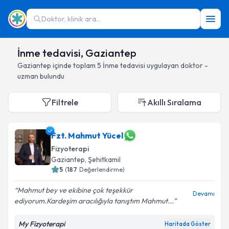
Doktor, klinik ara...
İnme tedavisi, Gaziantep
Gaziantep
içinde toplam
5
İnme tedavisi
uygulayan doktor -
uzman bulundu
Filtrele
Akıllı Sıralama
Fzt. Mahmut Yücel
Fizyoterapi
Gaziantep
, Şehitkamil
5
(
187
Değerlendirme)
Mahmut bey ve ekibine çok teşekkür
Devamı
ediyorum.Kardeşim aracılığıyla tanıştım Mahmut...
My Fizyoterapi
Haritada Göster