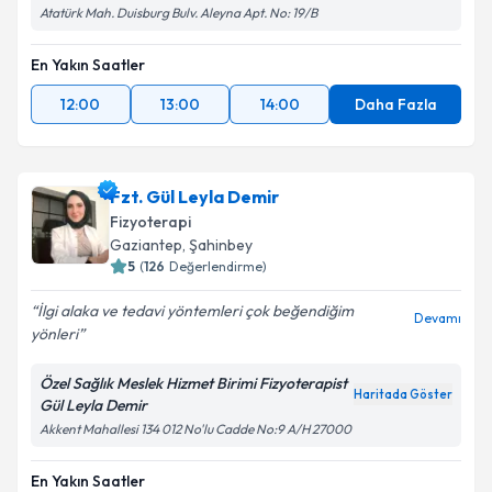
Atatürk Mah. Duisburg Bulv. Aleyna Apt. No: 19/B
En Yakın Saatler
12:00
13:00
14:00
Daha Fazla
Fzt. Gül Leyla Demir
Fizyoterapi
Gaziantep
, Şahinbey
5
(
126
Değerlendirme)
İlgi alaka ve tedavi yöntemleri çok beğendiğim
Devamı
yönleri
Özel Sağlık Meslek Hizmet Birimi Fizyoterapist
Haritada Göster
Gül Leyla Demir
Akkent Mahallesi 134 012 No'lu Cadde No:9 A/H 27000
En Yakın Saatler