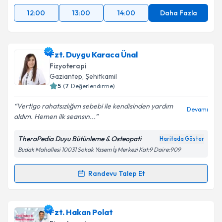
12:00
13:00
14:00
Daha Fazla
Fzt. Duygu Karaca Ünal
Fizyoterapi
Gaziantep
, Şehitkamil
5
(
7
Değerlendirme)
Vertigo rahatsızlığım sebebi ile kendisinden yardım
Devamı
aldım. Hemen ilk seansın...
TheraPedia Duyu Bütünleme & Osteopati
Haritada Göster
Budak Mahallesi 10031 Sokak Yasem İş Merkezi Kat:9 Daire:909
Randevu Talep Et
Randevu Takvimi Talebi
Fzt. Duygu Karaca Ünal
için randevu takvimi talebi
Fzt. Hakan Polat
oluşturun. Size bu uzmandan randevu almanız için bir