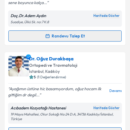
sene boyunca kalça...
Doç.Dr.Adem Aydın
Haritada Göster
Kişisel verilerimin işlenmesine ilişkin
Aydınlatma
Suadiye, Ülkü Sk. no:7 K:8
Metni
'ni okudum ve kişisel verilerimin belirtilen
kapsamda işlenmesini kabul ediyorum.
Randevu Talep Et
Randevu Takvimi Talebi
Takvim Talebini Gönder
Doç. Dr. Adem Aydın
için randevu takvimi talebi
Dr. Oğuz Durakbaşa
oluşturun. Size bu uzmandan randevu almanız için bir
Ortopedi ve Travmatoloji
takvim hazırlandığında e-posta ile bilgilendireceğiz.
İstanbul
, Kadıköy
5
(
1
Değerlendirme)
E-posta Adresiniz
Ayağımın üstüne hic basamıyordum, oğuz hocam ilk
Devamı
gittiğim dr degil...
Acıbadem Kozyatağı Hastanesi
Haritada Göster
Kişisel verilerimin işlenmesine ilişkin
Aydınlatma
19 Mayıs Mahallesi, Okur Sokağı No:24 D:A, 34736 Kadıköy/İstanbul,
Metni
'ni okudum ve kişisel verilerimin belirtilen
Türkiye
kapsamda işlenmesini kabul ediyorum.