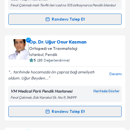
Fevzi Çakmak mah Tevfik ileri cad no 105 üstkaynarca Pendik İstanbul
Randevu Talep Et
Randevu Takvimi Talebi
Op. Dr. Rafet İdin
için randevu takvimi talebi
Op. Dr. Uğur Onur Kasman
oluşturun. Size bu uzmandan randevu almanız için bir
Ortopedi ve Travmatoloji
takvim hazırlandığında e-posta ile bilgilendireceğiz.
İstanbul
, Pendik
5
(
20
Değerlendirme)
E-posta Adresiniz
.. tarihinde hocamızda ön çapraz bağ ameliyatı
Devamı
oldum. Uğur Beyden...
VM Medical Park Pendik Hastanesi
Haritada Göster
Kişisel verilerimin işlenmesine ilişkin
Aydınlatma
Fevzi Çakmak, Eski Karakol Sk. No:9, 34899
Metni
'ni okudum ve kişisel verilerimin belirtilen
kapsamda işlenmesini kabul ediyorum.
Randevu Talep Et
Randevu Takvimi Talebi
Takvim Talebini Gönder