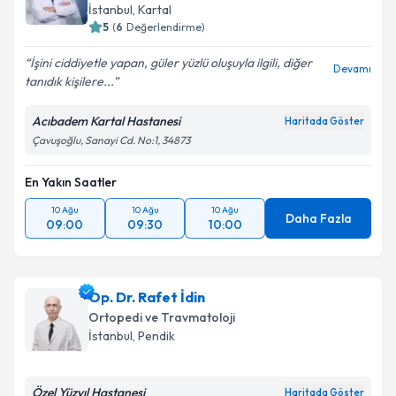
İstanbul
, Kartal
5
(
6
Değerlendirme)
İşini ciddiyetle yapan, güler yüzlü oluşuyla ilgili, diğer
Devamı
tanıdık kişilere...
Acıbadem Kartal Hastanesi
Haritada Göster
Çavuşoğlu, Sanayi Cd. No:1, 34873
En Yakın Saatler
10 Ağu
10 Ağu
10 Ağu
Daha Fazla
09:00
09:30
10:00
Op. Dr. Rafet İdin
Ortopedi ve Travmatoloji
İstanbul
, Pendik
Özel Yüzyıl Hastanesi
Haritada Göster