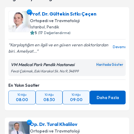
takvim hazırlandığında e-posta ile bilgilendireceğiz.
Prof. Dr. Gültekin Sıtkı Çeçen
E-posta Adresiniz
Ortopedi ve Travmatoloji
İstanbul
, Pendik
5
(
17
Değerlendirme)
Karşılaştığım en ilgili ve en güven veren doktorlardan
Kişisel verilerimin işlenmesine ilişkin
Aydınlatma
Devamı
biri. Ameliyat...
Metni
'ni okudum ve kişisel verilerimin belirtilen
kapsamda işlenmesini kabul ediyorum.
VM Medical Park Pendik Hastanesi
Haritada Göster
Fevzi Çakmak, Eski Karakol Sk. No:9, 34899
Takvim Talebini Gönder
En Yakın Saatler
10 Ağu
10 Ağu
10 Ağu
Daha Fazla
08:00
08:30
09:00
Op. Dr. Tural Khalilov
Ortopedi ve Travmatoloji