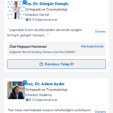
Op. Dr. Uğur Onur Kasman
için randevu takvimi
Op. Dr. Güngör Dımışkı
talebi oluşturun. Size bu uzmandan randevu almanız
Ortopedi ve Travmatoloji
için bir takvim hazırlandığında e-posta ile
İstanbul
, Kartal
bilgilendireceğiz.
5
(
1
Değerlendirme)
E-posta Adresiniz
yaşındaki Kızım okulda beden dersinde ayağını
Devamı
kırmıştı .güngör hocaya...
Özel Megapol Hastanesi
Haritada Göster
Soğanlık Yeni Orta Genç Osman Cad. No:2 34880
Kişisel verilerimin işlenmesine ilişkin
Aydınlatma
Metni
'ni okudum ve kişisel verilerimin belirtilen
kapsamda işlenmesini kabul ediyorum.
Randevu Talep Et
Randevu Takvimi Talebi
Takvim Talebini Gönder
Op. Dr. Güngör Dımışkı
için randevu takvimi talebi
Doç. Dr. Adem Aydın
oluşturun. Size bu uzmandan randevu almanız için bir
Ortopedi ve Travmatoloji
takvim hazırlandığında e-posta ile bilgilendireceğiz.
İstanbul
, Kadıköy
5
(
1
Değerlendirme)
E-posta Adresiniz
her kese merhabalar kısaca rahatsızlığımı anlatayım
Devamı