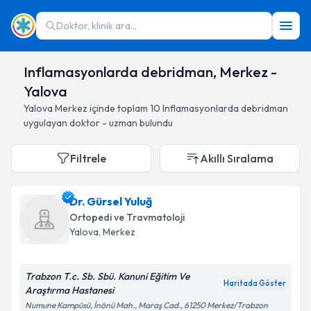
Doktor, klinik ara...
Inflamasyonlarda debridman, Merkez -
Yalova
Yalova
Merkez
içinde toplam
10
Inflamasyonlarda debridman
uygulayan doktor - uzman bulundu
Filtrele
Akıllı Sıralama
Dr. Gürsel Yuluğ
Ortopedi ve Travmatoloji
Yalova
, Merkez
Trabzon T.c. Sb. Sbü. Kanuni Eğitim Ve
Haritada Göster
Araştırma Hastanesi
Numune Kampüsü, İnönü Mah., Maraş Cad., 61250 Merkez/Trabzon