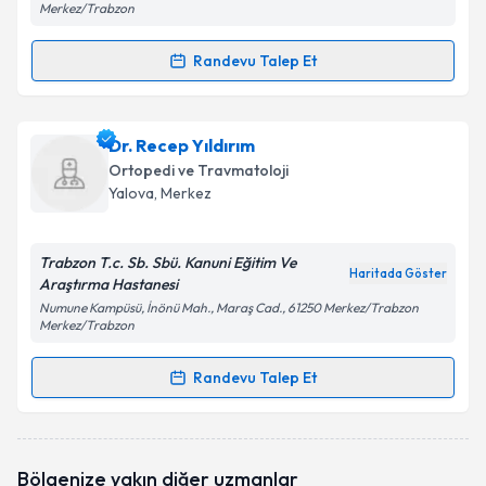
Merkez/Trabzon
Randevu Talep Et
Randevu Takvimi Talebi
Dr. Gürsel Yuluğ
için randevu takvimi talebi oluşturun.
Dr. Recep Yıldırım
Size bu uzmandan randevu almanız için bir takvim
Ortopedi ve Travmatoloji
hazırlandığında e-posta ile bilgilendireceğiz.
Yalova
, Merkez
E-posta Adresiniz
Trabzon T.c. Sb. Sbü. Kanuni Eğitim Ve
Haritada Göster
Araştırma Hastanesi
Numune Kampüsü, İnönü Mah., Maraş Cad., 61250 Merkez/Trabzon
Merkez/Trabzon
Kişisel verilerimin işlenmesine ilişkin
Aydınlatma
Metni
'ni okudum ve kişisel verilerimin belirtilen
Randevu Talep Et
kapsamda işlenmesini kabul ediyorum.
Randevu Takvimi Talebi
Takvim Talebini Gönder
Dr. Recep Yıldırım
için randevu takvimi talebi
Bölgenize yakın diğer uzmanlar
oluşturun. Size bu uzmandan randevu almanız için bir