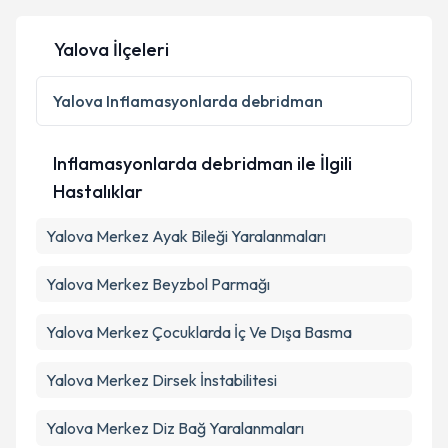
Yalova İlçeleri
Kişisel verilerimin işlenmesine ilişkin
Aydınlatma
Metni
'ni okudum ve kişisel verilerimin belirtilen
Yalova
Inflamasyonlarda debridman
kapsamda işlenmesini kabul ediyorum.
Inflamasyonlarda debridman ile İlgili
Takvim Talebini Gönder
Hastalıklar
Yalova Merkez Ayak Bileği Yaralanmaları
Yalova Merkez Beyzbol Parmağı
Yalova Merkez Çocuklarda İç Ve Dışa Basma
Yalova Merkez Dirsek İnstabilitesi
Yalova Merkez Diz Bağ Yaralanmaları