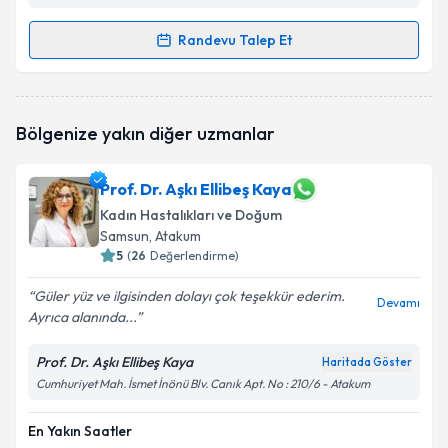
Randevu Talep Et
Randevu Takvimi Talebi
Op. Dr. Özge Piri Mantar
için randevu takvimi talebi
Bölgenize yakın diğer uzmanlar
oluşturun. Size bu uzmandan randevu almanız için bir
takvim hazırlandığında e-posta ile bilgilendireceğiz.
Prof. Dr. Aşkı Ellibeş Kaya
E-posta Adresiniz
Kadın Hastalıkları ve Doğum
Samsun
, Atakum
5
(
26
Değerlendirme)
Kişisel verilerimin işlenmesine ilişkin
Aydınlatma
Güler yüz ve ilgisinden dolayı çok teşekkür ederim.
Devamı
Metni
'ni okudum ve kişisel verilerimin belirtilen
Ayrıca alanında...
kapsamda işlenmesini kabul ediyorum.
Prof. Dr. Aşkı Ellibeş Kaya
Haritada Göster
Cumhuriyet Mah. İsmet İnönü Blv. Canık Apt. No : 210/6 - Atakum
Takvim Talebini Gönder
En Yakın Saatler