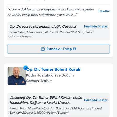
E-posta Adresiniz
Canım doktorumuz endişelerimi korkularımı hepsinin
Devamı
cevabini verip beni rahatlatan yavrumuz...
Op. Dr. Merve Karamahmutoğlu Cavıldak
Haritada Göster
Kişisel verilerimin işlenmesine ilişkin
Aydınlatma
Lotus Evleri, Mimarsinan, Atatürk Bl. No:257/1 Kat:1 D:1, 55200
Metni
'ni okudum ve kişisel verilerimin belirtilen
Atakum/Samsun
kapsamda işlenmesini kabul ediyorum.
Randevu Talep Et
Randevu Takvimi Talebi
Takvim Talebini Gönder
Op. Dr. Merve Karamahmutoğlu Cavıldak
için
Op. Dr. Tamer Bülent Karali
randevu takvimi talebi oluşturun. Size bu uzmandan
Kadın Hastalıkları ve Doğum
randevu almanız için bir takvim hazırlandığında e-
Samsun
, Atakum
posta ile bilgilendireceğiz.
E-posta Adresiniz
Jinekolog Op. Dr. Tamer Bülent Karali - Kadın
Haritada Göster
Hastalıkları, Doğum ve Kısırlık Uzmanı
Mimar Sinan Mahallesi Alparslan Bulvarı No: 23 B Park Apartmanı B
Blok Kat: 2 Daire: 4, 55200 Atakum/Samsun