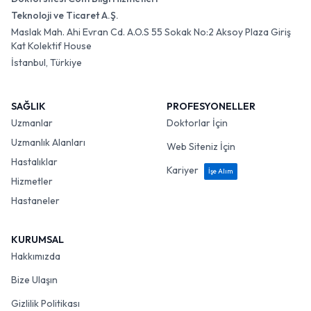
Teknoloji ve Ticaret A.Ş.
Maslak Mah. Ahi Evran Cd. A.O.S 55 Sokak No:2 Aksoy Plaza Giriş
Kat Kolektif House
İstanbul, Türkiye
SAĞLIK
PROFESYONELLER
Uzmanlar
Doktorlar İçin
Uzmanlık Alanları
Web Siteniz İçin
Hastalıklar
Kariyer
İşe Alım
Hizmetler
Hastaneler
KURUMSAL
Hakkımızda
Bize Ulaşın
Gizlilik Politikası