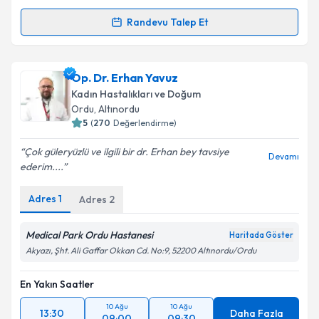
Kişisel verilerimin işlenmesine ilişkin
Aydınlatma
Randevu Talep Et
Metni
'ni okudum ve kişisel verilerimin belirtilen
Randevu Takvimi Talebi
kapsamda işlenmesini kabul ediyorum.
Op. Dr. Tamer Bülent Karali
için randevu takvimi
Op. Dr. Erhan Yavuz
Takvim Talebini Gönder
talebi oluşturun. Size bu uzmandan randevu almanız
Kadın Hastalıkları ve Doğum
için bir takvim hazırlandığında e-posta ile
Ordu
, Altınordu
bilgilendireceğiz.
5
(
270
Değerlendirme)
E-posta Adresiniz
Çok güleryüzlü ve ilgili bir dr. Erhan bey tavsiye
Devamı
ederim....
Adres
1
Adres
2
Kişisel verilerimin işlenmesine ilişkin
Aydınlatma
Metni
'ni okudum ve kişisel verilerimin belirtilen
Medical Park Ordu Hastanesi
Haritada Göster
kapsamda işlenmesini kabul ediyorum.
Akyazı, Şht. Ali Gaffar Okkan Cd. No:9, 52200 Altınordu/Ordu
En Yakın Saatler
Takvim Talebini Gönder
10 Ağu
10 Ağu
13:30
Daha Fazla
09:00
09:30