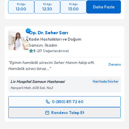
10 Ağu
10 Ağu
10 Ağu
Daha Fazla
12:00
12:30
13:00
Op. Dr. Seher Sarı
Kadın Hastalıkları ve Doğum
Samsun
, İlkadım
5
(
27
Değerlendirme)
Eşimin hamilelik sürecini Seher Hanım takip etti.
Devamı
Hamilelik süreci biraz...
Liv Hospital Samsun Hastanesi
Haritada Göster
Hançerli Mah. 608 Sok. No2
0 (850) 811 72 60
Randevu Takvimi Talebi
Randevu Talep Et
Op. Dr. Seher Sarı
için randevu takvimi talebi