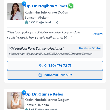
oluşturun. Size bu uzmandan randevu almanız için bir
takvim hazırlandığında e-posta ile bilgilendireceğiz.
Op. Dr. Nagihan Yılmaz
Kadın Hastalıkları ve Doğum
E-posta Adresiniz
Samsun
, Atakum
5
(
10
Değerlendirme)
Hastaya yaklaşımı disiplini sorunlar karşısındaki
Devamı
reaksiyonuyla her şeyiyle mükemmel bir...
Kişisel verilerimin işlenmesine ilişkin
Aydınlatma
Metni
'ni okudum ve kişisel verilerimin belirtilen
VM Medical Park Samsun Hastanesi
Haritada Göster
kapsamda işlenmesini kabul ediyorum.
Mimarsinan, Alparslan Blv. No:17, 55200 Kamalı/Atakum/Samsun
Takvim Talebini Gönder
0 (850) 474 72 71
Randevu Takvimi Talebi
Randevu Talep Et
Op. Dr. Nagihan Yılmaz
için randevu takvimi talebi
oluşturun. Size bu uzmandan randevu almanız için bir
Op. Dr. Gamze Keleş
takvim hazırlandığında e-posta ile bilgilendireceğiz.
Kadın Hastalıkları ve Doğum
E-posta Adresiniz
Samsun
, İlkadım
5
(
6
Değerlendirme)