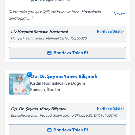
Alanında çok iyi bilgili, detaycı ve ince. Hastalarla
Devamı
diyalogları...
Kişisel verilerimin işlenmesine ilişkin
Aydınlatma
Metni
'ni okudum ve kişisel verilerimin belirtilen
Liv Hospital Samsun Hastanesi
Haritada Göster
kapsamda işlenmesini kabul ediyorum.
Hançerli, Fatih Sultan Mehmet Cd No:155, 55020
Takvim Talebini Gönder
Randevu Talep Et
Randevu Takvimi Talebi
Op. Dr. Gamze Keleş
için randevu takvimi talebi
Op. Dr. Şeyma Yöney Bilişmek
oluşturun. Size bu uzmandan randevu almanız için bir
Kadın Hastalıkları ve Doğum
takvim hazırlandığında e-posta ile bilgilendireceğiz.
Samsun
, İlkadım
E-posta Adresiniz
Op. Dr. Şeyma Yöney Bilişmek
Haritada Göster
Bahçelievler mah. lise cad. Sülün apt. no:39 daire:26, D:7. kat, 55070
Kişisel verilerimin işlenmesine ilişkin
Aydınlatma
Randevu Talep Et
Randevu Takvimi Talebi