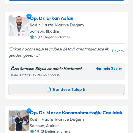
Metni
'ni okudum ve kişisel verilerimin belirtilen
kapsamda işlenmesini kabul ediyorum.
Op. Dr. Şeyma Yöney Bilişmek
için randevu takvimi
Op. Dr. Erkan Aslan
talebi oluşturun. Size bu uzmandan randevu almanız
Takvim Talebini Gönder
Kadın Hastalıkları ve Doğum
için bir takvim hazırlandığında e-posta ile
Samsun
, İlkadım
bilgilendireceğiz.
5
(
13
Değerlendirme)
E-posta Adresiniz
Erkan hocam İlgisi tecrübesi detaylı anlatımıyla size ilk
Devamı
günden güven...
Özel Samsun Büyük Anadolu Hastanesi
Haritada Göster
Kale, Atatürk Blv. No:160, 55030
Kişisel verilerimin işlenmesine ilişkin
Aydınlatma
Metni
'ni okudum ve kişisel verilerimin belirtilen
kapsamda işlenmesini kabul ediyorum.
Randevu Talep Et
Randevu Takvimi Talebi
Takvim Talebini Gönder
Op. Dr. Erkan Aslan
için randevu takvimi talebi
Op. Dr. Merve Karamahmutoğlu Cavıldak
oluşturun. Size bu uzmandan randevu almanız için bir
Kadın Hastalıkları ve Doğum
takvim hazırlandığında e-posta ile bilgilendireceğiz.
Samsun
, Atakum
4.9
(
3
Değerlendirme)