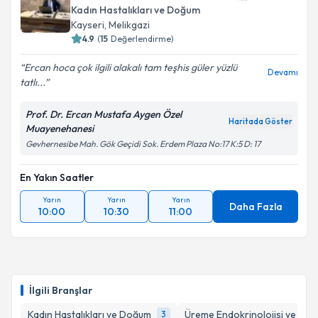
Kadın Hastalıkları ve Doğum
Kayseri
, Melikgazi
4.9
(
15
Değerlendirme)
Kişisel verilerimin işlenmesine ilişkin
Aydınlatma
Ercan hoca çok ilgili alakalı tam teşhis güler yüzlü
Devamı
Metni
'ni okudum ve kişisel verilerimin belirtilen
tatlı...
kapsamda işlenmesini kabul ediyorum.
Prof. Dr. Ercan Mustafa Aygen Özel
Haritada Göster
Muayenehanesi
Takvim Talebini Gönder
Gevhernesibe Mah. Gök Geçidi Sok. Erdem Plaza No:17 K:5 D: 17
En Yakın Saatler
Yarın
Yarın
Yarın
Daha Fazla
10:00
10:30
11:00
İlgili Branşlar
Kadın Hastalıkları ve Doğum
Üreme Endokrinolojisi ve İnfer
3