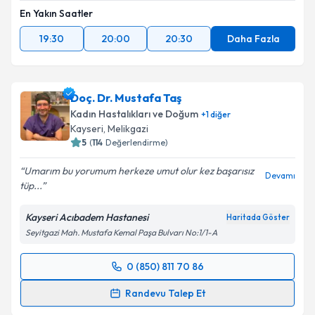
En Yakın Saatler
19:30
20:00
20:30
Daha Fazla
Doç. Dr. Mustafa Taş
Kadın Hastalıkları ve Doğum
+
1
diğer
Kayseri
, Melikgazi
5
(
114
Değerlendirme)
Umarım bu yorumum herkeze umut olur kez başarısız
Devamı
tüp...
Kayseri Acıbadem Hastanesi
Haritada Göster
Seyitgazi Mah. Mustafa Kemal Paşa Bulvarı No:1/1-A
0 (850) 811 70 86
Randevu Takvimi Talebi
Randevu Talep Et