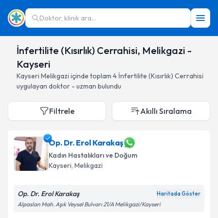
Doktor, klinik ara...
İnfertilite (Kısırlık) Cerrahisi, Melikgazi -
Kayseri
Kayseri
Melikgazi
içinde toplam
4
İnfertilite (Kısırlık) Cerrahisi
uygulayan doktor - uzman bulundu
Filtrele
Akıllı Sıralama
Op. Dr. Erol Karakaş
Kadın Hastalıkları ve Doğum
Kayseri
, Melikgazi
Op. Dr. Erol Karakaş
Haritada Göster
Alpaslan Mah. Aşık Veysel Bulvarı 21/A Melikgazi/Kayseri