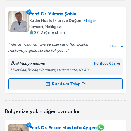
Doç. Dr. Mustafa Taş
için randevu takvimi talebi
oluşturun. Size bu uzmandan randevu almanız için bir
Prof. Dr. Yılmaz Şahin
takvim hazırlandığında e-posta ile bilgilendireceğiz.
Kadın Hastalıkları ve Doğum
+
1
diğer
E-posta Adresiniz
Kayseri
, Melikgazi
5
(
1
Değerlendirme)
yılmaz hocama tavsiye üzerine gittim başka
Devamı
hastaneye gidip sürekli takipte...
Kişisel verilerimin işlenmesine ilişkin
Aydınlatma
Metni
'ni okudum ve kişisel verilerimin belirtilen
Özel Muayenehane
Haritada Göster
kapsamda işlenmesini kabul ediyorum.
Millet Cad, Belediye Durmaz İş Merkezi Kat 6, No 614
Takvim Talebini Gönder
Randevu Talep Et
Randevu Takvimi Talebi
Prof. Dr. Yılmaz Şahin
için randevu takvimi talebi
Bölgenize yakın diğer uzmanlar
oluşturun. Size bu uzmandan randevu almanız için bir
takvim hazırlandığında e-posta ile bilgilendireceğiz.
Prof. Dr. Ercan Mustafa Aygen
E-posta Adresiniz